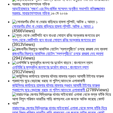
আড়াইহাজারে ‘সুজন’-এর দ্বি-বার্ষিক সম্মেলন অনুষ্ঠিত সভাপতি মনিরুজ্জামান
সরকার, সাধারণসম্পাদক শফিক
১৬ মে ২০২৬
সোনারগাঁয় চাঁদা না দেয়ায় বাড়িঘরে হামলা লুটপাট, আটক ২ আহত ১
(4566Views)
শূন্য থেকে কোটিপতি বনে যাওয়া সোহাগ রনির অন্ধকার জগতের গল্প
(3913Views)
রাজধানীর মিরপুরে আবাসিক হোটেল ‘স্বপ্নপুরীতে’ চলছে রমরমা দেহ ব্যবসা
(2941Views)
এলপিজি’র মূল্যবৃদ্ধি জনগণের দুর্ভোগ বাড়বে : বাংলাদেশ ন্যাপ
(2912Views)
কাউন্সিলর কার্যালয়ে হামলার ঘটনায় মামলার প্রধান আসামী টাইগার ফারুক
প্রকাশ্যে ঘুরে বেড়াচ্ছে ধরছে না পুলিশ,আতংকে এলাকাবাসী
(2789Views)
নারায়ণগঞ্জ জেলার সিদ্ধিরগঞ্জ থানার সাইনবোর্ড এলাকা থেকে শুল্ক ফাঁকি দিয়ে
আসা বিপুল পরিমান ভারতীয় শাড়ি কাপড়সহ এক জনকে আটক করেছে কোস্ট