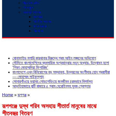
প্রবাসে ডাক
খেলাধুলা
অনন্যা সংবাদ
সংগঠন
নিখোঁজ সংবাদ
সাক্ষাৎকার
বিনোদন
শিরোনাম
বোনাফাইড মশারি কারখানার বিরুদ্ধে শ্রম আইন লঙ্ঘনের অভিযোগ
সৌদিতে বাংলাদেশিদের ব্যবসায়িক অগ্রযাত্রায় নতুন অধ্যায়, উদ্বোধন হলো
‘শিফা মোহাম্মদিয়া ফিশারিজ’
বাংলাদেশে এখন বিনিয়োগের বড় সম্ভাবনা, উন্নয়নের অংশীদার হোন প্রবাসীরা
— মোহাম্মদ সাইফুল্লাহ্
সোনারগাঁওয়ে ভয়াবহ লোডশেডিংয়ে জনজীবন চরমভাবে বিপর্যস্ত
আড়াইহাজারে বান্টি বাজারে ৫ গ্রাম হেরোইনসহ যুবক গ্রেপ্তার
Home
»
রূপগঞ্জ
»
রূপগঞ্জে দুস্থ গরিব অসহায় শীতার্ত মানুষের মাঝে
শীতবস্ত্র বিতরণ