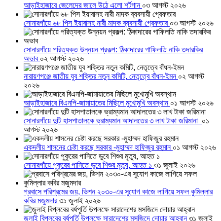
আড়াইহাজারে জেলেদের জালে উঠে এলো শর্টগান
০৩ আগস্ট ২০২৬
সোনারগাঁয়ে ৬৮ পিস ইয়াবাসহ নারী মাদক ব্যবসায়ী গ্রেফতার
০৩ আগস্ট ২০২৬
সোনারগাঁয়ে পরিত্যক্ত উন্নয়ন প্রকল্প: ঠিকাদারের গাফিলতি নাকি তদারকির
অভাব
০২ আগস্ট ২০২৬
নারায়ণগঞ্জে জাতীয় যুব শক্তির নতুন কমিটি, নেতৃত্বে বাঁধন-ইমন
০২ আগস্ট
২০২৬
আড়াইহাজারে বিএনপি-জামায়াতের মিছিলে মুখোমুখি অবস্থান
০১ আগস্ট ২০২৬
সোনারগাঁয়ে দুটি হাসপাতালকে ভ্রাম্যমান আদালতের ৩ লাখ টাকা জরিমানা
০১
আগস্ট ২০২৬
একদলীয় শাসনের চেষ্টা করছে সরকার -মুহাম্মদ হাফিজুর রহমান
০১ আগস্ট ২০২৬
সোনারগাঁয়ে পুকুরের পানিতে ডুবে শিশুর মৃত্যু, আহত ১
৩১ জুলাই ২০২৬
প্রবাসে পরিশ্রমের জয়, ভিশন ২০৩০-এর সুযোগ কাজে লাগিয়ে সফল কুমিল্লার
কবির মজুমদার
৩১ জুলাই ২০২৬
জুলাই বিপ্লবের বর্ষপূর্তি উপলক্ষে সারাদেশের মসজিদে দোয়ার আহ্বান
৩১ জুলাই