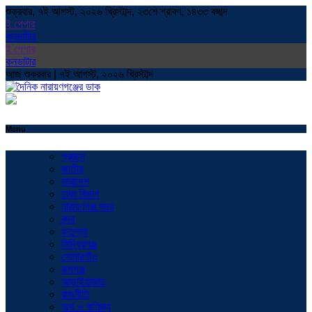
শুক্রবার, ৭ই আগস্ট, ২০২৬ খ্রিস্টাব্দ, ২৩শে শ্রাবণ, ১৪৩৩ বঙ্গাব্দ
ই পেপার
কনভাটার
ই পেপার
কনভাটার
আজ শুক্রবার | ৭ই আগস্ট, ২০২৬ খ্রিস্টাব্দ
Menu
প্রচ্ছদ
জাতীয়
সারাদেশ
ঢাকা বিভাগ
নারায়ণগঞ্জ সদর
বন্দর
ফতুল্লা
সিদ্ধিরগঞ্জ
সোনারগাঁও
রূপগঞ্জ
আড়াইহাজার
রাজনীতি
অর্থ ও বাণিজ্য