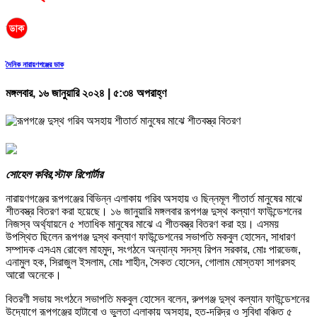
দৈনিক নারায়ণগঞ্জের ডাক
মঙ্গলবার, ১৬ জানুয়ারি ২০২৪ | ৫:৩৪ অপরাহ্ণ
সোহেল কবির,স্টাফ রিপোর্টার
নারায়ণগঞ্জের রূপগঞ্জের বিভিন্ন এলাকায় গরিব অসহায় ও ছিন্নমূল শীতার্ত মানুষের মাঝে
শীতবস্ত্র বিতরণ করা হয়েছে। ১৬ জানুয়ারি মঙ্গলবার রূপগঞ্জ দুস্থ কল্যাণ ফাউন্ডেশনের
নিজস্ব অর্থ্যায়নে ৫ শতাধিক মানুষের মাঝে এ শীতবস্ত্র বিতরণ করা হয়। এসময়
উপস্থিত ছিলেন রূপগঞ্জ দুস্থ কল্যাণ ফাউন্ডেশনের সভাপতি মকবুল হোসেন, সাধারণ
সম্পাদক এসএম রোবেল মাহমুদ, সংগঠনে অন্যান্য সদস্য রিপন সরকার, মোঃ পারভেজ,
এনামুল হক, সিরাজুল ইসলাম, মোঃ শাহীন, সৈকত হোসেন, গোলাম মোস্তফা সাগরসহ
আরো অনেকে।
বিতরণী সভায় সংগঠনে সভাপতি মকবুল হোসেন বলেন, রুপগঞ্জ দুস্থ কল্যান ফাউন্ডেশনের
উদ্যোগে রূপগঞ্জের হাটাবো ও ভুলতা এলাকায় অসহায়, হত-দরিদ্র ও সুবিধা বঞ্চিত ৫