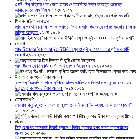
এমপি দিপু ভূঁইয়ার পক্ষ থেকে তারাব পৌরবাসীকে ঈদুল আজহার শুভেচ্ছা
জানালেন কে এম সিয়াম
২৩ মে ২০২৬
জাতীয় প্রাথমিক শিক্ষা পদক প্রতিযোগিতায় আড়াইহাজারে শ্রেষ্ঠ সহকারী শিক্ষক
নাছিমা আক্তার
২১ মে ২০২৬
আড়াইহাজারে ‘কালাপাহাড়িয়া ইউনিয়ন যুব ও ক্রীড়া সংসদ’ এর পূর্ণাঙ্গ কমিটি
ঘোষণা
২০ মে ২০২৬
আড়াইহাজারে তিন দিনব্যাপী ভূমি মেলার উদ্বোধন
১৯ মে ২০২৬
রূপগঞ্জে বিএনপি নেতাকে কুপিয়ে আহত আধিপত্য বিস্তারকে কেন্দ্র করে ফের
উত্তপ্ত কাঞ্চনের বিরাব এলাকা
১৯ মে ২০২৬
মেঘনায় বালু দস্যুদের তাণ্ডব: প্রশাসনের নীরবতা কি রহস্য, নাকি যোগসাজশ?
১৭ মে ২০২৬
সিদ্ধিরগঞ্জের আদমজী বিহারী ক্যাম্পে নিরীহ যুবকের উপর মাদক ব্যবসায়ীদের
হামলা
১৬ মে ২০২৬