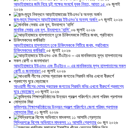
আড়াইহাজারে জমি নিয়ে দুই পক্ষের সংঘর্ষে যুবক নিহত, আহত ১৫
০৯ জুলাই
২০২৬
জন্ম-মৃত্যু নিবন্ধনে আড়াইহাজারের ইউএনও’র অনন্য অর্জন
০৭ জুলাই ২০২৬
মানবিক সেবায় এক যুগ, উদযাপনে ‘হাসি’
০৬ জুলাই ২০২৬
আড়াইহাজারে হাসপাতালে ঢুকে চিকিৎসককে পিটিয়ে জখম, প্রতিবাদে
চিকিৎসকদের কর্মবিরতি
০৫ জুলাই ২০২৬
আড়াইহাজারে ইউএনও এবং টিএইচও – এর মানবিকতায় মুগ্ধ হাসপাতালের সকল
রোগী ও জনসাধারণ
০৫ জুলাই ২০২৬
আওয়ামী লীগের দোসর প্রতারক জগতের শিরমনি মনির এখনো বীরদর্পে প্রকাশ্যে
ঘুরে বেড়াচ্ছেন
০৩ জুলাই ২০২৬
কুমিল্লায় শিক্ষাপ্রতিষ্ঠানের উন্নয়ন প্রকল্প পরিদর্শনে জেলা পরিষদ প্রশাসক
মোস্তাক মিয়া
০১ জুলাই ২০২৬
সিদ্ধিরগঞ্জে বিশেষ অভিযানে মাদকসহ ১১ আসামি গ্রেপ্তার
৩০ জুন ২০২৬