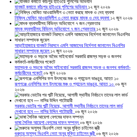
যানজট কমাতে কাঁচপুর হাইওয়ে পুলিশের অভিযান
১২ জুন ২০২৬
নিষিদ্ধ ঘোষিত আওয়ামিলীগ ৩ নেতা করছে মাদক ও দেহ ব্যবসা
১২ জুন ২০২৬
মাদক ব্যবসায়ীসহ বিভিন্ন অভিযোগে ৭ জন গ্রেফতার
১২ জুন ২০২৬
আড়াইহাজারে যানজট নিরসনে এমপি আজাদের নির্দেশনা জানালেন বিএনপির
সাধারণ সম্পাদক জুয়েল
১২ জুন ২০২৬
মহাসড়ক ও সড়কে অবৈধ সাইনবোর্ড সরকারি রাজস্ব সড়ক ও জনপথ কর্মকর্তা-
কর্মচারীদের পকেটে
০৯ জুন ২০২৬
রূপগঞ্জে এনসিপির ফল উৎসবের মঞ্চ ও প্যান্ডেল ভাঙচুর, আহত ১০
০৬ জুন
২০২৬
সরকার ভোটের পর পল্টি নিয়েছে, আগামী স্থানীয় নির্বাচনে তাদের লাল কার্ড
দেখানো হবে — নাসির উদ্দিন পাটোয়ারী
০৬ জুন ২০২৬
ভাষা সৈনিক আয়েশা বেগমের দাফন সম্পন্ন
০৬ জুন ২০২৬
গুরুতর অসুস্থ বিএনপি নেতা অনুর মুক্তি চাইলেন স্ত্রী
০৬ জুন ২০২৬