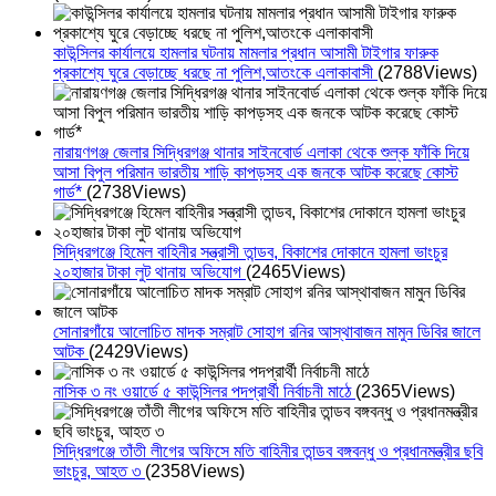
কাউন্সিলর কার্যালয়ে হামলার ঘটনায় মামলার প্রধান আসামী টাইগার ফারুক
প্রকাশ্যে ঘুরে বেড়াচ্ছে ধরছে না পুলিশ,আতংকে এলাকাবাসী
(2788Views)
নারায়ণগঞ্জ জেলার সিদ্ধিরগঞ্জ থানার সাইনবোর্ড এলাকা থেকে শুল্ক ফাঁকি দিয়ে
আসা বিপুল পরিমান ভারতীয় শাড়ি কাপড়সহ এক জনকে আটক করেছে কোস্ট
গার্ড*
(2738Views)
সিদ্ধিরগঞ্জে হিমেল বাহিনীর সন্ত্রাসী তান্ডব, বিকাশের দোকানে হামলা ভাংচুর
২০হাজার টাকা লুট থানায় অভিযোগ
(2465Views)
সোনারগাঁয়ে আলোচিত মাদক সম্রাট সোহাগ রনির আস্থাবাজন মামুন ডিবির জালে
আটক
(2429Views)
নাসিক ৩ নং ওয়ার্ডে ৫ কাউন্সিলর পদপ্রার্থী নির্বাচনী মাঠে
(2365Views)
সিদ্ধিরগঞ্জে তাঁতী লীগের অফিসে মতি বাহিনীর তান্ডব বঙ্গবন্ধু ও প্রধানমন্ত্রীর ছবি
ভাংচুর, আহত ৩
(2358Views)