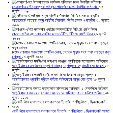
সোনারগাঁওয়ে উন্নয়নমূলক কার্যক্রম পরিদর্শনে ঢাকা বিভাগীয় কমিশনার
৩০
জুলাই ২০২৬
সাইনবোর্ডে কাইল্লা মাসুদ বাহিনীর চাঁদাবাজি: জিম্মি চালক ও যাত্রীরা
৩০ জুলাই
২০২৬
লাওসে এশিয়া ন্যাশনাল ওয়াটার কনসালটেটিভ মিটিংয়ে এমপি মিলন
২৯ জুলাই
২০২৬
চায়ের দোকানে প্রকাশ্যে চাপাতির কোপ, ঢামেকে মৃত্যুর সঙ্গে পাঞ্জা লড়ছেন বাবুল
মোল্লা
২৯ জুলাই ২০২৬
আড়াইহাজারে মস‌জি‌দের অজুখানা ভাঙচুর, মুসল্লিকে হত্যাচেষ্টার অভিযোগ
২৮
জুলাই ২০২৬
আড়াইহাজারে প্রবাসীর স্ত্রীকে ধর্ষণের অভিযোগে ভাসুর গ্রেপ্তার
২৮ জুলাই
২০২৬
আড়াইহাজার বাজারে ভ্রাম্যমাণ আদালতের অভিযান, ৫ দোকানিকে জরিমানা
২৮
জুলাই ২০২৬
রোগী নিয়ে হাসপাতালে যাওয়ার পথে ছিনতাই, গণপিটুনিতে ১ ছিনতাইকারী আহত