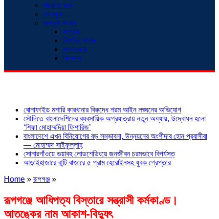
প্রবাসে ডাক
খেলাধুলা
অনন্যা সংবাদ
সংগঠন
নিখোঁজ সংবাদ
সাক্ষাৎকার
বিনোদন
শিরোনাম
বোনাফাইড মশারি কারখানার বিরুদ্ধে শ্রম আইন লঙ্ঘনের অভিযোগ
সৌদিতে বাংলাদেশিদের ব্যবসায়িক অগ্রযাত্রায় নতুন অধ্যায়, উদ্বোধন হলো
‘শিফা মোহাম্মদিয়া ফিশারিজ’
বাংলাদেশে এখন বিনিয়োগের বড় সম্ভাবনা, উন্নয়নের অংশীদার হোন প্রবাসীরা
— মোহাম্মদ সাইফুল্লাহ্
সোনারগাঁওয়ে ভয়াবহ লোডশেডিংয়ে জনজীবন চরমভাবে বিপর্যস্ত
আড়াইহাজারে বান্টি বাজারে ৫ গ্রাম হেরোইনসহ যুবক গ্রেপ্তার
Home
»
রূপগঞ্জ
»
রূপগঞ্জে আধিপত্য বিস্তারে সন্ত্রাসী কর্মকাণ্ড।
আতঙ্কের নাম আকাশ-বিদ্যুৎ