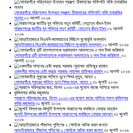
সোনারগাঁয়ে পরিত্যক্ত উন্নয়ন প্রকল্প: ঠিকাদারের গাফিলতি নাকি তদারকির
অভাব
০২ আগস্ট ২০২৬
নারায়ণগঞ্জে জাতীয় যুব শক্তির নতুন কমিটি, নেতৃত্বে বাঁধন-ইমন
০২ আগস্ট
২০২৬
আড়াইহাজারে বিএনপি-জামায়াতের মিছিলে মুখোমুখি অবস্থান
০১ আগস্ট ২০২৬
সোনারগাঁয়ে দুটি হাসপাতালকে ভ্রাম্যমান আদালতের ৩ লাখ টাকা জরিমানা
০১
আগস্ট ২০২৬
একদলীয় শাসনের চেষ্টা করছে সরকার -মুহাম্মদ হাফিজুর রহমান
০১ আগস্ট ২০২৬
সোনারগাঁয়ে পুকুরের পানিতে ডুবে শিশুর মৃত্যু, আহত ১
৩১ জুলাই ২০২৬
প্রবাসে পরিশ্রমের জয়, ভিশন ২০৩০-এর সুযোগ কাজে লাগিয়ে সফল কুমিল্লার
কবির মজুমদার
৩১ জুলাই ২০২৬
জুলাই বিপ্লবের বর্ষপূর্তি উপলক্ষে সারাদেশের মসজিদে দোয়ার আহ্বান
৩১ জুলাই
২০২৬
আড়াইহাজারে গাঁজাসহ পুলিশের ২ সোর্সকে আটক করল জনতা
৩১ জুলাই ২০২৬