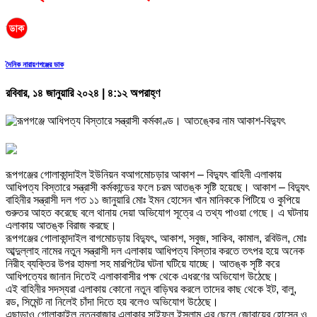
দৈনিক নারায়ণগঞ্জের ডাক
রবিবার, ১৪ জানুয়ারি ২০২৪ | ৪:১২ অপরাহ্ণ
রূপগঞ্জের গোলাকান্দাইল ইউনিয়ন বআগমোচড়ার আকাশ – বিদ্যুৎ বাহিনী এলাকায়
আধিপত্য বিস্তারে সন্ত্রাসী কর্মকান্ডের ফলে চরম আতঙ্ক সৃষ্টি হয়েছে। আকাশ – বিদ্যুৎ
বাহিনীর সন্ত্রাসী দল গত ১১ জানুয়ারি মোঃ ইমন হোসেন খান মানিককে পিটিয়ে ও কুপিয়ে
গুরুতর আহত করেছে বলে থানায় দেয়া অভিযোগ সূত্রে এ তথ্য পাওয়া গেছে। এ ঘটনায়
এলাকায় আতঙ্ক বিরাজ করছে।
রূপগঞ্জের গোলাকান্দাইল বাগমোচড়ায় বিদ্যুৎ, আকাশ, সবুজ, সাকিব, কামাল, রবিউল, মোঃ
আব্দুল্লাহ নামের নতুন সন্ত্রাসী দল এলাকায় আধিপত্য বিস্তার করতে তৎপর হয়ে অনেক
নিরীহ ব্যক্তির উপর হামলা সহ মারপিটের ঘটনা ঘটিয়ে যাচ্ছে। আতঙ্ক সৃষ্টি করে
আধিপত্যের জানান দিতেই এলাকাবাসীর পক্ষ থেকে এধরণের অভিযোগ উঠেছে।
এই বাহিনীর সদস্যরা এলাকায় কোনো নতুন বাড়িঘর করলে তাদের কাছ থেকে ইট, বালু,
রড, সিমেন্ট না নিলেই চাঁদা দিতে হয় বলেও অভিযোগ উঠেছে।
এছাড়াও গোলাকাইল নতুনবাজার এলাকার সাইফুল ইসলাম এর ছেলে জোবায়ের হোসেন ও