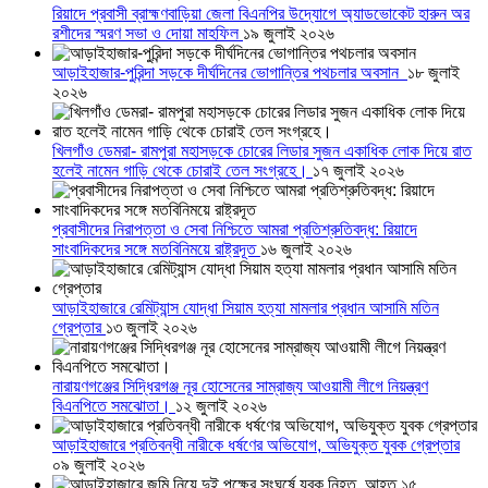
রিয়াদে প্রবাসী ব্রাহ্মণবাড়িয়া জেলা বিএনপির উদ্যোগে অ্যাডভোকেট হারুন অর
রশীদের স্মরণ সভা ও দোয়া মাহফিল
১৯ জুলাই ২০২৬
আড়াইহাজার-পুরিন্দা সড়কে দীর্ঘদিনের ভোগান্তির পথচলার অবসান
১৮ জুলাই
২০২৬
খিলগাঁও ডেমরা- রামপুরা মহাসড়কে চোরের লিডার সুজন একাধিক লোক দিয়ে রাত
হলেই নামেন গাড়ি থেকে চোরাই তেল সংগ্রহে।
১৭ জুলাই ২০২৬
প্রবাসীদের নিরাপত্তা ও সেবা নিশ্চিতে আমরা প্রতিশ্রুতিবদ্ধ: রিয়াদে
সাংবাদিকদের সঙ্গে মতবিনিময়ে রাষ্ট্রদূত
১৬ জুলাই ২০২৬
আড়াইহাজারে রেমিট্যান্স যোদ্ধা সিয়াম হত্যা মামলার প্রধান আসামি মতিন
গ্রেপ্তার
১৩ জুলাই ২০২৬
নারায়ণগঞ্জের সিদ্ধিরগঞ্জ নূর হোসেনের সাম্রাজ্য আওয়ামী লীগে নিয়ন্ত্রণ
বিএনপিতে সমঝোতা।
১২ জুলাই ২০২৬
আড়াইহাজারে প্রতিবন্ধী নারীকে ধর্ষণের অভিযোগ, অভিযুক্ত যুবক গ্রেপ্তার
০৯ জুলাই ২০২৬