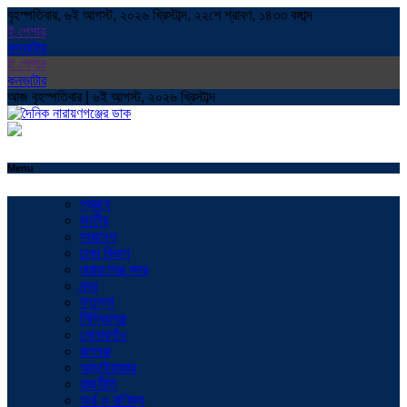
বৃহস্পতিবার, ৬ই আগস্ট, ২০২৬ খ্রিস্টাব্দ, ২২শে শ্রাবণ, ১৪৩৩ বঙ্গাব্দ
ই পেপার
কনভাটার
ই পেপার
কনভাটার
আজ বৃহস্পতিবার | ৬ই আগস্ট, ২০২৬ খ্রিস্টাব্দ
Menu
প্রচ্ছদ
জাতীয়
সারাদেশ
ঢাকা বিভাগ
নারায়ণগঞ্জ সদর
বন্দর
ফতুল্লা
সিদ্ধিরগঞ্জ
সোনারগাঁও
রূপগঞ্জ
আড়াইহাজার
রাজনীতি
অর্থ ও বাণিজ্য