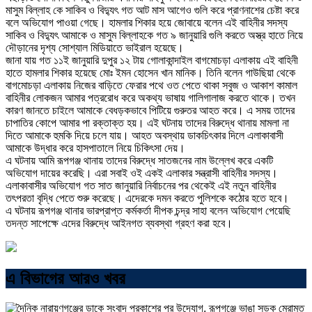
মাসুম বিল্লাহ কে সাকিব ও বিদ্যুৎ গত আট মাস আগেও গুলি করে প্রাণনাশের চেষ্টা করে
বলে অভিযোগ পাওয়া গেছে। হামলার শিকার হয়ে জোবায়ে বলেন এই বাহিনীর সদস্য
সাকিব ও বিদ্যুৎ আমাকে ও মাসুম বিল্লাহকে গত ৯ জানুয়ারি গুলি করতে অস্ত্র হাতে নিয়ে
দৌড়ানের দৃশ্য সোশ্যাল মিডিয়াতে ভাইরাল হয়েছে।
জানা যায় গত ১১ই জানুয়ারি দুপুর ১২ টায় গোলাকান্দাইল বাগমোচড়া এলাকায় এই বাহিনী
হাতে হামলার শিকার হয়েছে মোঃ ইমন হোসেন খান মানিক। তিনি বলেন গাউছিয়া থেকে
বাগমোচড়া এলাকায় নিজের বাড়িতে ফেরার পথে ওত পেতে থাকা সবুজ ও আকাশ কামাল
বাহিনীর লোকজন আমার পত্ররোধ করে অকথ্য ভাষায় গালিগালাজ করতে থাকে। তখন
কারণ জানতে চাইলে আমাকে বেধড়কভাবে পিটিয়ে গুরুতর আহত করে। এ সময় তাদের
চাপাতির কোপে আমার পা রক্তাক্ত হয়। এই ঘটনায় তাদের বিরুদ্ধে থানায় মামলা না
দিতে আমাকে হুমকি দিয়ে চলে যায়। আহত অবস্থায় ডাকচিৎকার দিলে এলাকাবাসী
আমাকে উদ্ধার করে হাসপাতালে নিয়ে চিকিৎসা দেয়।
এ ঘটনায় আমি রূপগঞ্জ থানায় তাদের বিরুদ্ধে সাতজনের নাম উল্লেখ করে একটি
অভিযোগ দায়ের করেছি। এরা সবাই ওই একই এলাকার সন্ত্রাসী বাহিনীর সদস্য।
এলাকাবাসীর অভিযোগ গত সাত জানুয়ারি নির্বাচনের পর থেকেই এই নতুন বাহিনীর
তৎপরতা বৃদ্ধি পেতে শুরু করেছে। এদেরকে দমন করতে পুলিশকে কঠোর হতে হবে।
এ ঘটনায় রূপগঞ্জ থানার ভারপ্রাপ্ত কর্মকর্তা দীপক চন্দ্র সাহা বলেন অভিযোগ পেয়েছি
তদন্ত সাপেক্ষে এদের বিরুদ্ধে আইনগত ব্যবস্থা গ্রহণ করা হবে।
এ বিভাগের আরও খবর