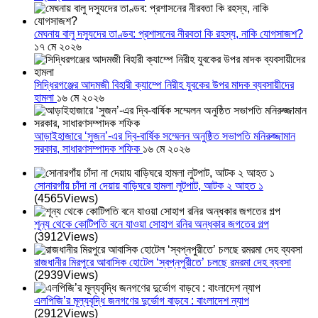
মেঘনায় বালু দস্যুদের তাণ্ডব: প্রশাসনের নীরবতা কি রহস্য, নাকি যোগসাজশ?
১৭ মে ২০২৬
সিদ্ধিরগঞ্জের আদমজী বিহারী ক্যাম্পে নিরীহ যুবকের উপর মাদক ব্যবসায়ীদের
হামলা
১৬ মে ২০২৬
আড়াইহাজারে ‘সুজন’-এর দ্বি-বার্ষিক সম্মেলন অনুষ্ঠিত সভাপতি মনিরুজ্জামান
সরকার, সাধারণসম্পাদক শফিক
১৬ মে ২০২৬
সোনারগাঁয় চাঁদা না দেয়ায় বাড়িঘরে হামলা লুটপাট, আটক ২ আহত ১
(4565Views)
শূন্য থেকে কোটিপতি বনে যাওয়া সোহাগ রনির অন্ধকার জগতের গল্প
(3912Views)
রাজধানীর মিরপুরে আবাসিক হোটেল ‘স্বপ্নপুরীতে’ চলছে রমরমা দেহ ব্যবসা
(2939Views)
এলপিজি’র মূল্যবৃদ্ধি জনগণের দুর্ভোগ বাড়বে : বাংলাদেশ ন্যাপ
(2912Views)