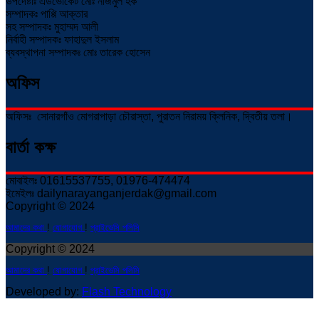
উপদেষ্টাঃ এডভোকেট মোঃ নাজমুল হক
সম্পাদকঃ পাপ্পি আক্তার
সহ সম্পাদকঃ মুহাম্মদ আলী
নির্বাহী সম্পাদকঃ ফাহাদুল ইসলাম
ব্যবস্থাপনা সম্পাদকঃ মোঃ তারেক হোসেন
অফিস
অফিসঃ সোনারগাঁও মোগরাপাড়া চৌরাস্তা, পুরাতন নিরাময় ক্লিনিক, দ্বিতীয় তলা।
বার্তা কক্ষ
মোবাইলঃ 01615537755, 01976-474474
ইমেইলঃ dailynarayanganjerdak@gmail.com
Copyright © 2024
আমাদের কথা
!
যোগাযোগ
!
প্রাইভেসি পলিসি
Copyright © 2024
আমাদের কথা
!
যোগাযোগ
!
প্রাইভেসি পলিসি
Developed by:
Flash Technology