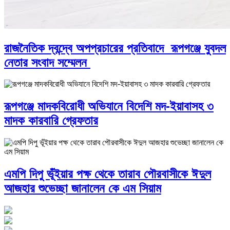
রাজনৈতিক দ্বন্দ্বে অপপ্রচারের প্রতিবাদে ‎রূপগঞ্জে যুবদল
নেতার সংবাদ সম্মেলন ‎
রূপগঞ্জে মাদকবিরোধী অভিযানে বিদেশি মদ-ইয়াবাসহ ৩
মাদক কারবারি গ্রেফতার
এমপি দিপু ভূঁইয়ার পক্ষ থেকে তারাব পৌরবাসীকে ঈদুল
আজহার শুভেচ্ছা জানালেন কে এম সিয়াম