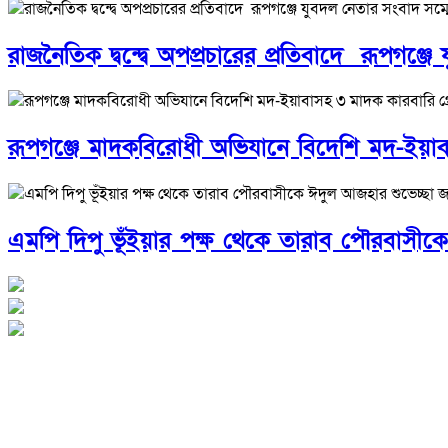
রাজনৈতিক দ্বন্দ্বে অপপ্রচারের প্রতিবাদে ‎রূপগঞ্জ
রূপগঞ্জে মাদকবিরোধী অভিযানে বিদেশি মদ-ইয়া
এমপি দিপু ভূঁইয়ার পক্ষ থেকে তারাব পৌরবাসীক