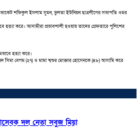
 এডভোকেট শফিকুল ইসলাম সুমন, ভুলতা ইউনিয়ন ছাত্রলীগের সভাপতি ওমর
াবে হত্যা করে। আসামীরা প্রভাবশালী হওয়ায় তাদের গ্রেফতারে পুলিশের
মমভাবে হত্যা করে।
 ননদ সিমা বেগম (২৭) ও মামা শ্বশুর মোক্তার হোসেনকে (৪৮) আসামি করে
্ছাসেবক দল নেতা সবুজ মিয়া