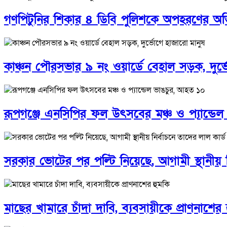
গণপিটুনির শিকার ৪ ডিবি পুলিশকে অপহরণের অভি
কাঞ্চন পৌরসভার ৯ নং ওয়ার্ডে বেহাল সড়ক, দুর্
রূপগঞ্জে এনসিপির ফল উৎসবের মঞ্চ ও প্যান্ডে
সরকার ভোটের পর পল্টি নিয়েছে, আগামী স্থানীয় 
মাছের খামারে চাঁদা দাবি, ব্যবসায়ীকে প্রাণনাশের