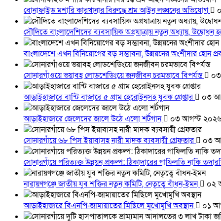
বোনাফাইড মশারি কারখানার বিরুদ্ধে শ্রম আইন লঙ্ঘনের অভিযোগ
০
সৌদিতে বাংলাদেশিদের ব্যবসায়িক অগ্রযাত্রায় নতুন অধ্যায়, উদ্বোধন 
বাংলাদেশে এখন বিনিয়োগের বড় সম্ভাবনা, উন্নয়নের অংশীদার হোন প্রবা
সোনারগাঁওয়ে ভয়াবহ লোডশেডিংয়ে জনজীবন চরমভাবে বিপর্যস্ত
০৩
আড়াইহাজারে বান্টি বাজারে ৫ গ্রাম হেরোইনসহ যুবক গ্রেপ্তার
০৩ আগ
আড়াইহাজারে জেলেদের জালে উঠে এলো শর্টগান
০৩ আগস্ট ২০২
সোনারগাঁয়ে ৬৮ পিস ইয়াবাসহ নারী মাদক ব্যবসায়ী গ্রেফতার
০৩ আ
সোনারগাঁয়ে পরিত্যক্ত উন্নয়ন প্রকল্প: ঠিকাদারের গাফিলতি নাকি তদ
নারায়ণগঞ্জে জাতীয় যুব শক্তির নতুন কমিটি, নেতৃত্বে বাঁধন-ইমন
০২ 
আড়াইহাজারে বিএনপি-জামায়াতের মিছিলে মুখোমুখি অবস্থান
০১ আগ