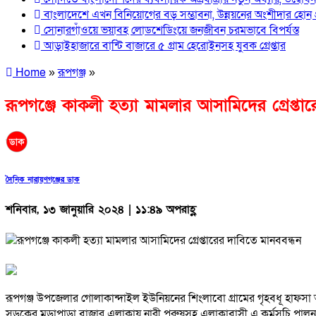
বাংলাদেশে এখন বিনিয়োগের বড় সম্ভাবনা, উন্নয়নের অংশীদার হোন প্র
সোনারগাঁওয়ে ভয়াবহ লোডশেডিংয়ে জনজীবন চরমভাবে বিপর্যস্ত
আড়াইহাজারে বান্টি বাজারে ৫ গ্রাম হেরোইনসহ যুবক গ্রেপ্তার
Home
»
রূপগঞ্জ
»
রূপগঞ্জে কাকলী হত্যা মামলার আসামিদের গ্রেপ্তা
দৈনিক নারায়ণগঞ্জের ডাক
শনিবার, ১৩ জানুয়ারি ২০২৪ | ১১:৪৯ অপরাহ্ণ
রূপগঞ্জ উপজেলার গোলাকান্দাইল ইউনিয়নের শিংলাবো গ্রামের গৃহবধূ হাফসা আ
সড়কের মুড়াপাড়া বাজার এলাকায় নারী পুরুষসহ এলাকাবাসী এ কর্মসূচি পাল