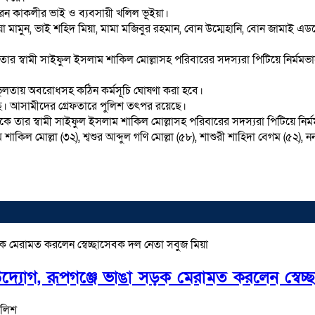
রেন কাকলীর ভাই ও ব্যবসায়ী খলিল ভূইয়া।
য়া মামুন, ভাই শহিদ মিয়া, মামা মজিবুর রহমান, বোন উম্মেহানি, বোন জামাই
ার স্বামী সাইফুল ইসলাম শাকিল মোল্লাসহ পরিবারের সদস্যরা পিটিয়ে নির্মমভ
ভুলতায় অবরোধসহ কঠিন কর্মসূচি ঘোষণা করা হবে।
য়েছে। আসামীদের গ্রেফতারে পুলিশ তৎপর রয়েছে।
কে তার স্বামী সাইফুল ইসলাম শাকিল মোল্লাসহ পরিবারের সদস্যরা পিটিয়ে নির্
াকিল মোল্লা (৩২), শ্বশুর আব্দুল গণি মোল্লা (৫৮), শাশুরী শাহিদা বেগম (৫২),
উদ্যোগ, রূপগঞ্জে ভাঙা সড়ক মেরামত করলেন স্বেচ