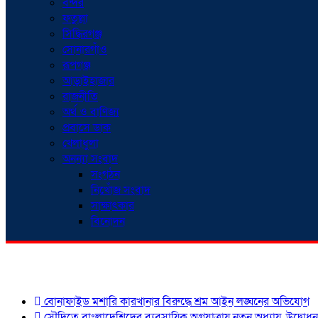
বন্দর
ফতুল্লা
সিদ্ধিরগঞ্জ
সোনারগাঁও
রূপগঞ্জ
আড়াইহাজার
রাজনীতি
অর্থ ও বাণিজ্য
প্রবাসে ডাক
খেলাধুলা
অনন্যা সংবাদ
সংগঠন
নিখোঁজ সংবাদ
সাক্ষাৎকার
বিনোদন
শিরোনাম
বোনাফাইড মশারি কারখানার বিরুদ্ধে শ্রম আইন লঙ্ঘনের অভিযোগ
সৌদিতে বাংলাদেশিদের ব্যবসায়িক অগ্রযাত্রায় নতুন অধ্যায়, উদ্বোধ