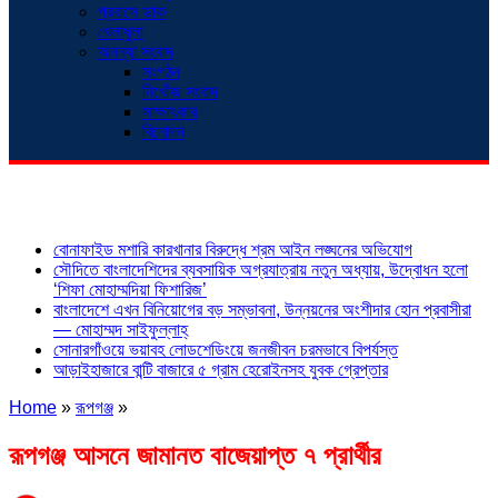
প্রবাসে ডাক
খেলাধুলা
অনন্যা সংবাদ
সংগঠন
নিখোঁজ সংবাদ
সাক্ষাৎকার
বিনোদন
শিরোনাম
বোনাফাইড মশারি কারখানার বিরুদ্ধে শ্রম আইন লঙ্ঘনের অভিযোগ
সৌদিতে বাংলাদেশিদের ব্যবসায়িক অগ্রযাত্রায় নতুন অধ্যায়, উদ্বোধন হলো
‘শিফা মোহাম্মদিয়া ফিশারিজ’
বাংলাদেশে এখন বিনিয়োগের বড় সম্ভাবনা, উন্নয়নের অংশীদার হোন প্রবাসীরা
— মোহাম্মদ সাইফুল্লাহ্
সোনারগাঁওয়ে ভয়াবহ লোডশেডিংয়ে জনজীবন চরমভাবে বিপর্যস্ত
আড়াইহাজারে বান্টি বাজারে ৫ গ্রাম হেরোইনসহ যুবক গ্রেপ্তার
Home
»
রূপগঞ্জ
»
রূপগঞ্জ আসনে জামানত বাজেয়াপ্ত ৭ প্রার্থীর