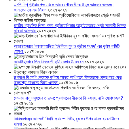
এমপি দিপু ভূঁইয়ার পক্ষ থেকে তারাব পৌরবাসীকে ঈদুল আজহার শুভেচ্ছা
জানালেন কে এম সিয়াম
২৩ মে ২০২৬
জাতীয় প্রাথমিক শিক্ষা পদক প্রতিযোগিতায় আড়াইহাজারে শ্রেষ্ঠ সহকারী শিক্ষক
নাছিমা আক্তার
২১ মে ২০২৬
আড়াইহাজারে ‘কালাপাহাড়িয়া ইউনিয়ন যুব ও ক্রীড়া সংসদ’ এর পূর্ণাঙ্গ কমিটি
ঘোষণা
২০ মে ২০২৬
আড়াইহাজারে তিন দিনব্যাপী ভূমি মেলার উদ্বোধন
১৯ মে ২০২৬
রূপগঞ্জে বিএনপি নেতাকে কুপিয়ে আহত আধিপত্য বিস্তারকে কেন্দ্র করে ফের
উত্তপ্ত কাঞ্চনের বিরাব এলাকা
১৯ মে ২০২৬
মেঘনায় বালু দস্যুদের তাণ্ডব: প্রশাসনের নীরবতা কি রহস্য, নাকি যোগসাজশ?
১৭ মে ২০২৬
সিদ্ধিরগঞ্জের আদমজী বিহারী ক্যাম্পে নিরীহ যুবকের উপর মাদক ব্যবসায়ীদের
হামলা
১৬ মে ২০২৬