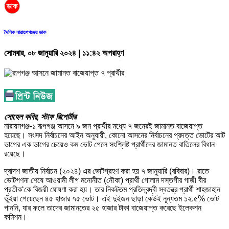
দৈনিক নারায়ণগঞ্জের ডাক
সোমবার, ০৮ জানুয়ারি ২০২৪ | ১১:৪২ অপরাহ্ণ
সোহেল কবির, স্টাফ রিপোর্টার
নারায়নগঞ্জ-১ রূপগঞ্জ আসনে ৯ জন প্রার্থীর মধ্যে ৭ জনেরই জামানত বাজেয়াপ্ত
হয়েছে। সংসদ নির্বাচনের আইন অনুযায়ী, কোনো আসনের নির্বাচনের প্রদত্ত ভোটের আট
ভাগের এক ভাগের চেয়েও কম ভোট পেলে সংশ্লিষ্ট প্রার্থীদের জামানত বাতিলের বিধান
রয়েছে।
দ্বাদশ জাতীয় নির্বাচন (২০২৪) এর ভোটগ্রহণ করা হয় ৭ জানুয়ারি (রবিবার)। রাতে
ভোটগণনা শেষে আওয়ামী লীগ মনোনীত (নৌকা) প্রার্থী গোলাম দস্তগীর গাজী বীর
প্রতীক‘কে বিজয়ী ঘোষণা করা হয়। তার নিকটতম প্রতিদ্বন্দ্বী স্বতন্ত্র প্রার্থী শাহজাহান
ভুঁইয়া পেয়েছেন ৪৫ হাজার ৭৫ ভোট। এই দুইজন ছাড়া কেউই নূন্যতম ১২.৫% ভোট
পাননি, যার ফলে তাদের জামানতের ২৫ হাজার টাকা বাজেয়াপ্ত করেছে ইলেকশন
কমিশন।