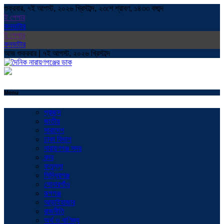
শুক্রবার, ৭ই আগস্ট, ২০২৬ খ্রিস্টাব্দ, ২৩শে শ্রাবণ, ১৪৩৩ বঙ্গাব্দ
ই পেপার
কনভাটার
ই পেপার
কনভাটার
আজ শুক্রবার | ৭ই আগস্ট, ২০২৬ খ্রিস্টাব্দ
Menu
প্রচ্ছদ
জাতীয়
সারাদেশ
ঢাকা বিভাগ
নারায়ণগঞ্জ সদর
বন্দর
ফতুল্লা
সিদ্ধিরগঞ্জ
সোনারগাঁও
রূপগঞ্জ
আড়াইহাজার
রাজনীতি
অর্থ ও বাণিজ্য