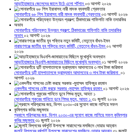
আড়াইহাজারে জেলেদের জালে উঠে এলো শর্টগান
০৩ আগস্ট ২০২৬
সোনারগাঁয়ে ৬৮ পিস ইয়াবাসহ নারী মাদক ব্যবসায়ী গ্রেফতার
০৩ আগস্ট ২০২৬
সোনারগাঁয়ে পরিত্যক্ত উন্নয়ন প্রকল্প: ঠিকাদারের গাফিলতি নাকি তদারকির
অভাব
০২ আগস্ট ২০২৬
নারায়ণগঞ্জে জাতীয় যুব শক্তির নতুন কমিটি, নেতৃত্বে বাঁধন-ইমন
০২ আগস্ট
২০২৬
আড়াইহাজারে বিএনপি-জামায়াতের মিছিলে মুখোমুখি অবস্থান
০১ আগস্ট ২০২৬
সোনারগাঁয়ে দুটি হাসপাতালকে ভ্রাম্যমান আদালতের ৩ লাখ টাকা জরিমানা
০১
আগস্ট ২০২৬
একদলীয় শাসনের চেষ্টা করছে সরকার -মুহাম্মদ হাফিজুর রহমান
০১ আগস্ট ২০২৬
সোনারগাঁয়ে পুকুরের পানিতে ডুবে শিশুর মৃত্যু, আহত ১
৩১ জুলাই ২০২৬
প্রবাসে পরিশ্রমের জয়, ভিশন ২০৩০-এর সুযোগ কাজে লাগিয়ে সফল কুমিল্লার
কবির মজুমদার
৩১ জুলাই ২০২৬
জুলাই বিপ্লবের বর্ষপূর্তি উপলক্ষে সারাদেশের মসজিদে দোয়ার আহ্বান
৩১ জুলাই