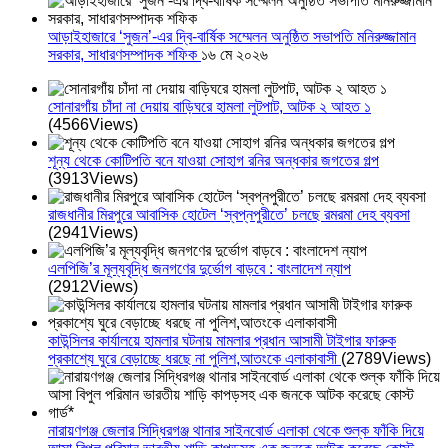
আড়াইহাজারে ‘সুজন’-এর দ্বি-বার্ষিক সম্মেলন অনুষ্ঠিত সভাপতি মনিরুজ্জামান
সরকার, সাধারণসম্পাদক শফিক
১৬ মে ২০২৬
সোনারগাঁয় চাঁদা না দেয়ায় বাড়িঘরে হামলা লুটপাট, আটক ২ আহত ১
(4566Views)
শূন্য থেকে কোটিপতি বনে যাওয়া সোহাগ রনির অন্ধকার জগতের গল্প
(3913Views)
রাজধানীর মিরপুরে আবাসিক হোটেল ‘স্বপ্নপুরীতে’ চলছে রমরমা দেহ ব্যবসা
(2941Views)
এলপিজি’র মূল্যবৃদ্ধি জনগণের দুর্ভোগ বাড়বে : বাংলাদেশ ন্যাপ
(2912Views)
কাউন্সিলর কার্যালয়ে হামলার ঘটনায় মামলার প্রধান আসামী টাইগার ফারুক
প্রকাশ্যে ঘুরে বেড়াচ্ছে ধরছে না পুলিশ,আতংকে এলাকাবাসী
(2789Views)
নারায়ণগঞ্জ জেলার সিদ্ধিরগঞ্জ থানার সাইনবোর্ড এলাকা থেকে শুল্ক ফাঁকি দিয়ে