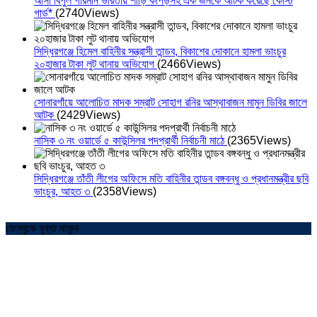
আসা বিপুল পরিমান ভারতীয় শাড়ি কাপড়সহ এক জনকে আটক করেছে কোস্ট
গার্ড*
(2740Views)
সিদ্ধিরগঞ্জে হিমেল বাহিনীর সন্ত্রাসী তান্ডব, বিকাশের দোকানে হামলা ভাংচুর
২০হাজার টাকা লুট থানায় অভিযোগ
(2466Views)
সোনারগাঁয়ে আলোচিত মাদক সম্রাট সোহাগ রনির আস্থাবাজন মামুন ডিবির জালে
আটক
(2429Views)
নাসিক ৩ নং ওয়ার্ডে ৫ কাউন্সিলর পদপ্রার্থী নির্বাচনী মাঠে
(2365Views)
সিদ্ধিরগঞ্জে তাঁতী লীগের অফিসে মতি বাহিনীর তান্ডব বঙ্গবন্ধু ও প্রধানমন্ত্রীর ছবি
ভাংচুর, আহত ৩
(2358Views)
ফেসবুকে যুক্ত থাকুন