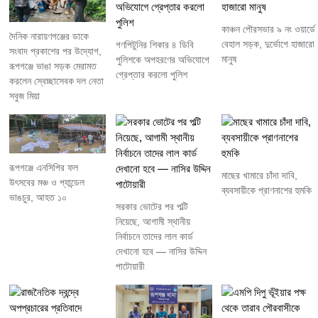
কাঞ্চন পৌরসভার ৯ নং ওয়ার্ডে
দৈনিক নারায়ণগঞ্জের ডাকে
বেহাল সড়ক, দুর্ভোগে হাজারো
গণপিটুনির শিকার ৪ ডিবি
সংবাদ প্রকাশের পর উদ্যোগ,
মানুষ
পুলিশকে অপহরণের অভিযোগে
রূপগঞ্জে ভাঙা সড়ক মেরামত
গ্রেপ্তার করলো পুলিশ
করলেন স্বেচ্ছাসেবক দল নেতা
সবুজ মিয়া
রূপগঞ্জে এনসিপির ফল
মাছের খামারে চাঁদা দাবি,
উৎসবের মঞ্চ ও প্যান্ডেল
ব্যবসায়ীকে প্রাণনাশের হুমকি
ভাঙচুর, আহত ১০
সরকার ভোটের পর পল্টি
নিয়েছে, আগামী স্থানীয়
নির্বাচনে তাদের লাল কার্ড
দেখানো হবে — নাসির উদ্দিন
পাটোয়ারী