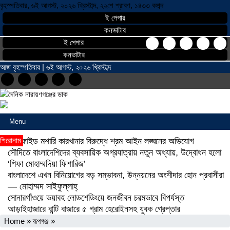
বৃহস্পতিবার, ৬ই আগস্ট, ২০২৬ খ্রিস্টাব্দ, ২২শে শ্রাবণ, ১৪৩৩ বঙ্গাব্দ
ই পেপার
কনভাটার
ই পেপার
কনভাটার
আজ বৃহস্পতিবার | ৬ই আগস্ট, ২০২৬ খ্রিস্টাব্দ
Menu
শিরোনাম
বোনাফাইড মশারি কারখানার বিরুদ্ধে শ্রম আইন লঙ্ঘনের অভিযোগ
সৌদিতে বাংলাদেশিদের ব্যবসায়িক অগ্রযাত্রায় নতুন অধ্যায়, উদ্বোধন হলো
‘শিফা মোহাম্মদিয়া ফিশারিজ’
বাংলাদেশে এখন বিনিয়োগের বড় সম্ভাবনা, উন্নয়নের অংশীদার হোন প্রবাসীরা
— মোহাম্মদ সাইফুল্লাহ্
সোনারগাঁওয়ে ভয়াবহ লোডশেডিংয়ে জনজীবন চরমভাবে বিপর্যস্ত
আড়াইহাজারে বান্টি বাজারে ৫ গ্রাম হেরোইনসহ যুবক গ্রেপ্তার
Home
»
রূপগঞ্জ
»