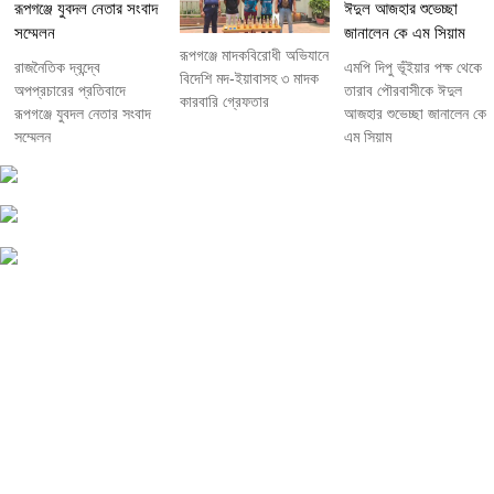
রূপগঞ্জে মাদকবিরোধী অভিযানে
রাজনৈতিক দ্বন্দ্বে
এমপি দিপু ভূঁইয়ার পক্ষ থেকে
বিদেশি মদ-ইয়াবাসহ ৩ মাদক
অপপ্রচারের প্রতিবাদে
তারাব পৌরবাসীকে ঈদুল
কারবারি গ্রেফতার
‎রূপগঞ্জে যুবদল নেতার সংবাদ
আজহার শুভেচ্ছা জানালেন কে
সম্মেলন ‎
এম সিয়াম