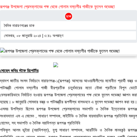
রূপগঞ্জ উপজেলা প্রেসক্লাবের পক্ষ থেকে গোলাম দস্তগীর গাজীকে ফুলেল শুভেচ্ছা
দৈনিক নারায়ণগঞ্জের ডাক
সোমবার, ০৮ জানুয়ারি ২০২৪ | ৩:৪১ অপরাহ্ণ
সোহেল কবির স্টাফ রিপোর্টার
দ্বাদশ জাতীয় সংসদ নির্বাচনে নারায়ণগঞ্জ-১(রূপগঞ্জ) আসনের আওয়ামীলীগের মনোনীত প্রার্থী বস্ত্র ও
পাটমন্ত্রী গোলাম দস্তগীর গাজী বীরপ্রতীক চতুর্থবারের মতো নৌকা প্রতীকে বিপুল ভোটে
বেসরকারিভাবে নির্বাচিত হওয়ায় রূপগঞ্জ উপজেলা প্রেসক্লাবের পক্ষ থেকে ফুলেল শুভেচ্ছা জ্ঞাপন করা
হয়েছে। ৮ জানুয়ারি সোমবার বস্ত্র ও পাটমন্ত্রীর রূপসীস্থ বাসভবনে এ ফুলেল শুভেচ্ছা জ্ঞাপন করা হয়।
এসময় উপস্থিত ছিলেন রূপগঞ্জ উপজেলা প্রেসক্লাবের সভাপতি ও দৈনিক ইত্তেফাক রূপগঞ্জ
সংবাদদাতা এম এ মোমেন , সাধারণ সম্পাদক, মাইটিভি ও দৈনিক যায়যায়দিন রূপগঞ্জ প্রতিনিধি মকবুল
হোসেন, সহ সভাপতি ও দৈনিক নয়াদিগন্ত রূপগঞ্জ প্রতিনিধি
শফিকুল আলম ভুইয়া (নয়াদিগন্ত), যুগ্ম সাধারণ সম্পাদক, আরটিভি ও দৈনিক মানবকন্ঠ রূপগঞ্জ
প্রতিনিধি এসএম রোবেল মাহমুদ, রূপগঞ্জ উপজেলা প্রেসক্লাবের সাংবাদিক মনজুর এলাহী (আমার