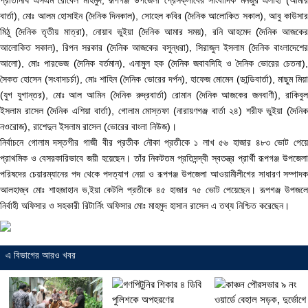
বার্তা), মোঃ আলম হোসাইন (দৈনিক দিনকাল), সোহেল কবির (দৈনিক আলোকিত সকাল), আবু কাউসার
মিঠু (দৈনিক তৃতীয় মাত্রা), নোয়াব ভুইয়া (দৈনিক আমার সময়), রনি আহমেদ (দৈনিক আজকের
আলোকিত সকাল), রিপন সরকার (দৈনিক আজকের বসুন্ধরা), সিরাজুল ইসলাম (দৈনিক বাংলাদেশের
আলো), মোঃ পারভেজ (দৈনিক বর্তমান), এনামুল হক (দৈনিক জবাবদিহি ও দৈনিক ভোরের চেতনা),
সৈকত হোসেন (সংবাদচর্চা), মোঃ শাহিন (দৈনিক ভোরের দর্পন), হাফেজ মোমেন (ডান্ডিবার্তা), মাছুম মিয়া
(যুগ যুগান্তর), মোঃ আল আমিন (দৈনিক রুদ্রবার্তা) রোমান (দৈনিক আজকের জনবাণী), রাকিবুল
ইসলাম রাসেল (দৈনিক এশিয়া বার্তা), গোলাম মোস্তফা (নারায়ণগঞ্জ বার্তা ২৪) শরীফ ভুইয়া (দৈনিক
নওরোজ), রাশেদুল ইসলাম রাসেল (ভোরের বাংলা নিউজ)।
নির্বাচনে গোলাম দস্তগীর গাজী বীর প্রতীক নৌকা প্রতীকে ১ লাখ ৫৬ হাজার ৪৮৩ ভোট পেয়ে
প্রাথমিক ও বেসরকারিভাবে জয়ী হয়েছেন। তাঁর নিকটতম প্রতিদন্দ্বী স্বতন্ত্র প্রার্থী রূপগঞ্জ উপজেলা
পরিষদের চেয়ারম্যানের পদ থেকে পদত্যাগ নেয়া ও রূপগঞ্জ উপজেলা আওয়ামীলীগের সাধারণ সম্পাদক
আলহাজ্ব মোঃ শাহজাহান ভ‚ইয়া কেটলি প্রতীকে ৪৫ হাজার ৭৫ ভোট পেয়েছেন। রূপগঞ্জ উপজলে
নির্বাহী অফিসার ও সহকারী রিটার্নিং অফিসার মোঃ মাহমুদ হাসান রাসেল এ তথ্য নিশ্চিত করেছেন।
এ বিভাগের আরও খবর