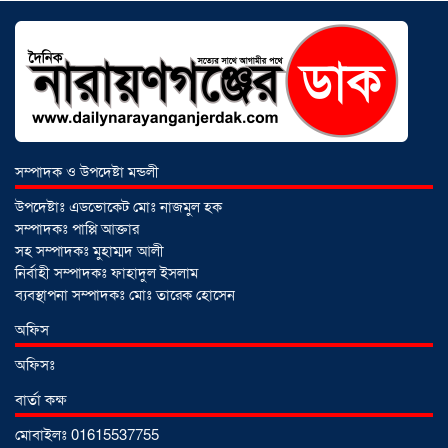
নেতৃত্বে বাঁধন-ইমন
০২ আগস্ট ২০২৬
আড়াইহাজারে বিএনপি-জামায়াতের মিছিলে
মুখোমুখি অবস্থান
০১ আগস্ট ২০২৬
সম্পাদক ও উপদেষ্টা মন্ডলী
সোনারগাঁয়ে দুটি হাসপাতালকে ভ্রাম্যমান
উপদেষ্টাঃ এডভোকেট মোঃ নাজমুল হক
আদালতের ৩ লাখ টাকা জরিমানা
০১
সম্পাদকঃ পাপ্পি আক্তার
আগস্ট ২০২৬
সহ সম্পাদকঃ মুহাম্মদ আলী
নির্বাহী সম্পাদকঃ ফাহাদুল ইসলাম
ব্যবস্থাপনা সম্পাদকঃ মোঃ তারেক হোসেন
একদলীয় শাসনের চেষ্টা করছে সরকার
অফিস
-মুহাম্মদ হাফিজুর রহমান
০১ আগস্ট ২০২৬
অফিসঃ
বার্তা কক্ষ
সোনারগাঁয়ে পুকুরের পানিতে ডুবে শিশুর মৃত্যু,
আহত ১
মোবাইলঃ 01615537755
৩১ জুলাই ২০২৬