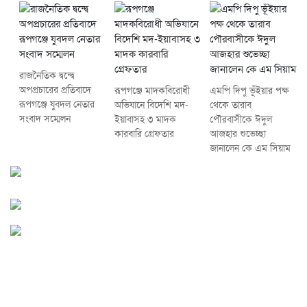
রাজনৈতিক দ্বন্দ্বে
অপপ্রচারের প্রতিবাদে
রূপগঞ্জে মাদকবিরোধী
এমপি দিপু ভূঁইয়ার পক্ষ
‎রূপগঞ্জে যুবদল নেতার
অভিযানে বিদেশি মদ-
থেকে তারাব
সংবাদ সম্মেলন ‎
ইয়াবাসহ ৩ মাদক
পৌরবাসীকে ঈদুল
কারবারি গ্রেফতার
আজহার শুভেচ্ছা
জানালেন কে এম সিয়াম