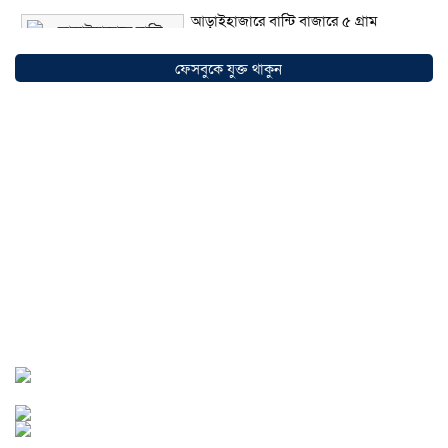
আড়াইহাজারে বান্টি বাজারে ৫ গ্রাম
হেরোইনসহ যুবক গ্রেপ্তার
০৩ আগস্ট ২০২৬
ফেসবুকে যুক্ত থাকুন
আড়াইহাজারে জেলেদের জালে উঠে এলো
শর্টগান
০৩ আগস্ট ২০২৬
সোনারগাঁয়ে ৬৮ পিস ইয়াবাসহ নারী মাদক
ব্যবসায়ী গ্রেফতার
০৩ আগস্ট ২০২৬
সোনারগাঁয়ে পরিত্যক্ত উন্নয়ন প্রকল্প:
ঠিকাদারের গাফিলতি নাকি তদারকির অভাব
০২ আগস্ট ২০২৬
নারায়ণগঞ্জে জাতীয় যুব শক্তির নতুন কমিটি,