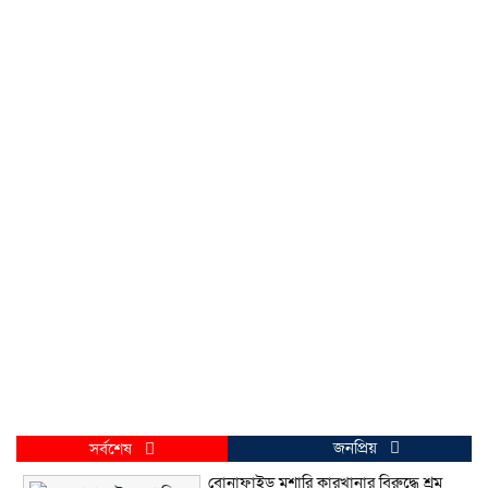
জনপ্রিয়
সর্বশেষ
বোনাফাইড মশারি কারখানার বিরুদ্ধে শ্রম