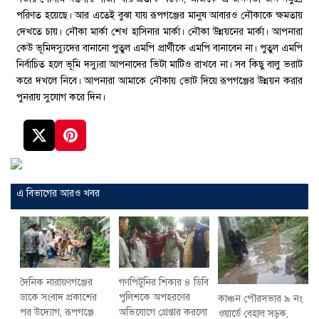
পরিণত হয়েছে। আর এতেই বুঝা যায় রূপগঞ্জের মানুষ আবারও নৌকাকে ক্ষমতায়
দেখতে চায়। নৌকা মার্কা শেখ হাসিনার মার্কা। নৌকা উন্নয়নের মার্কা। আপনারা
কেউ ভূমিদস্যুদের বানানো পুতুল এমপি প্রার্থীকে এমপি বানাবেন না। পুতুল এমপি
নির্বাচিত হলে ভূমি দস্যুরা আপনাদের ভিটা মাটিও রাখবে না। সব কিছু বালু ভরাট
করে দখলে নিবে। আপনারা আমাকে নৌকায় ভোট দিয়ে রূপগঞ্জের উন্নয়ন করার
পুনরায় সুযোগ করে দিন।
এ বিভাগের আরও খবর
দৈনিক নারায়ণগঞ্জের
গণপিটুনির শিকার ৪ ডিবি
ডাকে সংবাদ প্রকাশের
পুলিশকে অপহরণের
কাঞ্চন পৌরসভার ৯ নং
পর উদ্যোগ, রূপগঞ্জে
অভিযোগে গ্রেপ্তার করলো
ওয়ার্ডে বেহাল সড়ক,