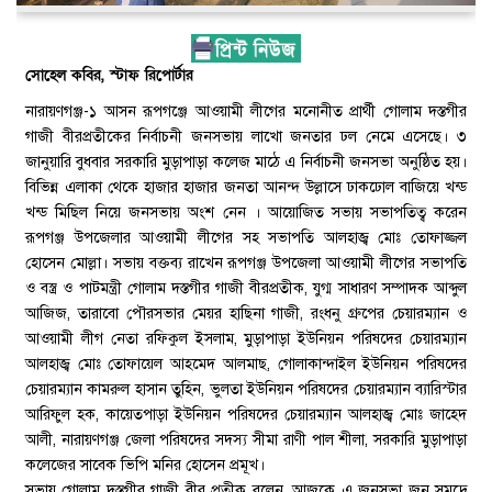
সোহেল কবির, স্টাফ রিপোর্টার
নারায়ণগঞ্জ-১ আসন রূপগঞ্জে আওয়ামী লীগের মনোনীত প্রার্থী গোলাম দস্তগীর
গাজী বীরপ্রতীকের নির্বাচনী জনসভায় লাখো জনতার ঢল নেমে এসেছে। ৩
জানুয়ারি বুধবার সরকারি মুড়াপাড়া কলেজ মাঠে এ নির্বাচনী জনসভা অনুষ্ঠিত হয়।
বিভিন্ন এলাকা থেকে হাজার হাজার জনতা আনন্দ উল্লাসে ঢাকঢোল বাজিয়ে খন্ড
খন্ড মিছিল নিয়ে জনসভায় অংশ নেন । আয়োজিত সভায় সভাপতিত্ব করেন
রূপগঞ্জ উপজেলার আওয়ামী লীগের সহ সভাপতি আলহাজ্ব মোঃ তোফাজ্জল
হোসেন মোল্লা। সভায় বক্তব্য রাখেন রূপগঞ্জ উপজেলা আওয়ামী লীগের সভাপতি
ও বস্ত্র ও পাটমন্ত্রী গোলাম দস্তগীর গাজী বীরপ্রতীক, যুগ্ম সাধারণ সম্পাদক আব্দুল
আজিজ, তারাবো পৌরসভার মেয়র হাছিনা গাজী, রংধনু গ্রুপের চেয়ারম্যান ও
আওয়ামী লীগ নেতা রফিকুল ইসলাম, মুড়াপাড়া ইউনিয়ন পরিষদের চেয়ারম্যান
আলহাজ্ব মোঃ তোফায়েল আহমেদ আলমাছ, গোলাকান্দাইল ইউনিয়ন পরিষদের
চেয়ারম্যান কামরুল হাসান তুহিন, ভুলতা ইউনিয়ন পরিষদের চেয়ারম্যান ব্যারিস্টার
আরিফুল হক, কায়েতপাড়া ইউনিয়ন পরিষদের চেয়ারম্যান আলহাজ্ব মোঃ জাহেদ
আলী, নারায়ণগঞ্জ জেলা পরিষদের সদস্য সীমা রাণী পাল শীলা, সরকারি মুড়াপাড়া
কলেজের সাবেক ভিপি মনির হোসেন প্রমূখ।
সভায় গোলাম দস্তগীর গাজী বীর প্রতীক বলেন, আজকে এ জনসভা জন সমুদ্রে