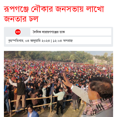
রূপগঞ্জে নৌকার জনসভায় লাখো
জনতার ঢল
দৈনিক নারায়ণগঞ্জের ডাক
বৃহস্পতিবার, ০৪ জানুয়ারি ২০২৪ | ১২:০৪ অপরাহ্ণ