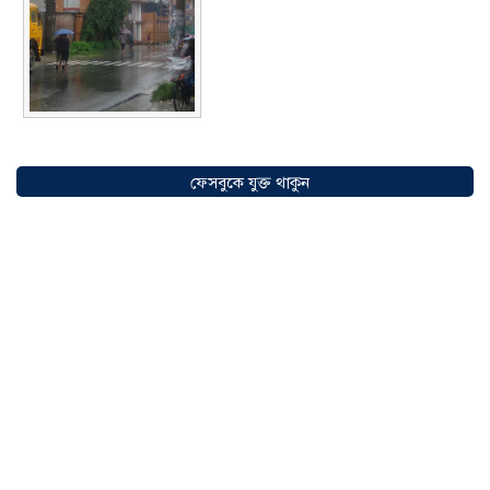
সৌদিতে বাংলাদেশিদের ব্যবসায়িক
অগ্রযাত্রায় নতুন অধ্যায়, উদ্বোধন হলো ‘শিফা
ফেসবুকে যুক্ত থাকুন
মোহাম্মদিয়া ফিশারিজ’
০৫ আগস্ট ২০২৬
বাংলাদেশে এখন বিনিয়োগের বড় সম্ভাবনা,
উন্নয়নের অংশীদার হোন প্রবাসীরা —
মোহাম্মদ সাইফুল্লাহ্
০৫ আগস্ট ২০২৬
সোনারগাঁওয়ে ভয়াবহ লোডশেডিংয়ে
জনজীবন চরমভাবে বিপর্যস্ত
০৩ আগস্ট
২০২৬