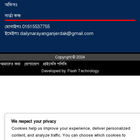
০৩ আগস্ট ২০২৬
অফিসঃ
বার্তা কক্ষ
মোবাইলঃ 01615537755
ইমেইলঃ dailynarayanganjerdak@gmail.com
Copyright © 2024
আমাদের কথা
!
যোগাযোগ
!
প্রাইভেসি পলিসি
Developed by:
Flash Technology
সোনারগাঁয়ে ৬৮ পিস ইয়াবাসহ নারী মাদক
ব্যবসায়ী গ্রেফতার
০৩ আগস্ট ২০২৬
We respect your privacy
Cookies help us improve your experience, deliver personalized
content, and analyze traffic. You can choose which cookies to