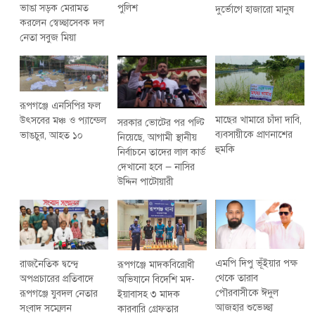
ভাঙা সড়ক মেরামত
পুলিশ
দুর্ভোগে হাজারো মানুষ
করলেন স্বেচ্ছাসেবক দল
নেতা সবুজ মিয়া
রূপগঞ্জে এনসিপির ফল
মাছের খামারে চাঁদা দাবি,
উৎসবের মঞ্চ ও প্যান্ডেল
সরকার ভোটের পর পল্টি
ব্যবসায়ীকে প্রাণনাশের
ভাঙচুর, আহত ১০
নিয়েছে, আগামী স্থানীয়
হুমকি
নির্বাচনে তাদের লাল কার্ড
দেখানো হবে — নাসির
উদ্দিন পাটোয়ারী
এমপি দিপু ভূঁইয়ার পক্ষ
রাজনৈতিক দ্বন্দ্বে
রূপগঞ্জে মাদকবিরোধী
থেকে তারাব
অপপ্রচারের প্রতিবাদে
অভিযানে বিদেশি মদ-
পৌরবাসীকে ঈদুল
‎রূপগঞ্জে যুবদল নেতার
ইয়াবাসহ ৩ মাদক
আজহার শুভেচ্ছা
সংবাদ সম্মেলন ‎
কারবারি গ্রেফতার