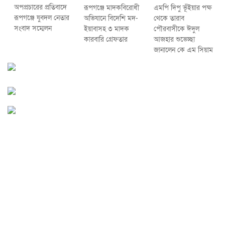
অপপ্রচারের প্রতিবাদে
রূপগঞ্জে মাদকবিরোধী
এমপি দিপু ভূঁইয়ার পক্ষ
‎রূপগঞ্জে যুবদল নেতার
অভিযানে বিদেশি মদ-
থেকে তারাব
সংবাদ সম্মেলন ‎
ইয়াবাসহ ৩ মাদক
পৌরবাসীকে ঈদুল
কারবারি গ্রেফতার
আজহার শুভেচ্ছা
জানালেন কে এম সিয়াম