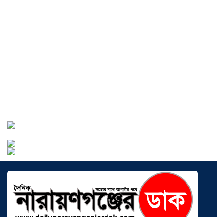
আড়াইহাজারে জেলেদের জালে উঠে এলো
শর্টগান
০৩ আগস্ট ২০২৬
সোনারগাঁয়ে ৬৮ পিস ইয়াবাসহ নারী মাদক
ব্যবসায়ী গ্রেফতার
০৩ আগস্ট ২০২৬
সোনারগাঁয়ে পরিত্যক্ত উন্নয়ন প্রকল্প:
ঠিকাদারের গাফিলতি নাকি তদারকির অভাব
০২ আগস্ট ২০২৬
নারায়ণগঞ্জে জাতীয় যুব শক্তির নতুন কমিটি,
নেতৃত্বে বাঁধন-ইমন
০২ আগস্ট ২০২৬
আড়াইহাজারে বিএনপি-জামায়াতের মিছিলে
মুখোমুখি অবস্থান
০১ আগস্ট ২০২৬