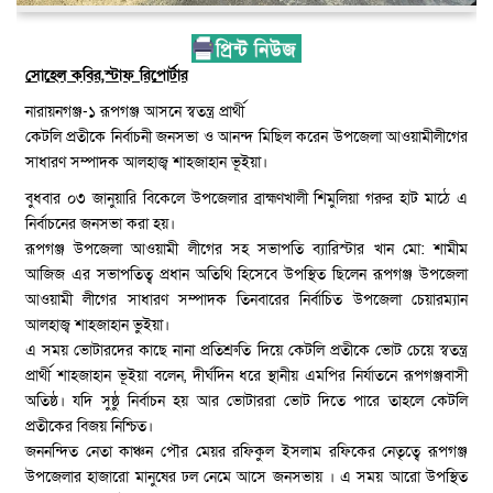
সোহেল কবির,স্টাফ রিপোর্টার
নারায়নগঞ্জ-১ রূপগঞ্জ আসনে স্বতন্ত্র প্রার্থী
কেটলি প্রতীকে নির্বাচনী জনসভা ও আনন্দ মিছিল করেন উপজেলা আওয়ামীলীগের
সাধারণ সম্পাদক আলহাজ্ব শাহজাহান ভূইয়া।
বুধবার ০৩ জানুয়ারি বিকেলে উপজেলার ব্রাহ্মণখালী শিমুলিয়া গরুর হাট মাঠে এ
নির্বাচনের জনসভা করা হয়।
রূপগঞ্জ উপজেলা আওয়ামী লীগের সহ সভাপতি ব্যারিস্টার খান মো: শামীম
আজিজ এর সভাপতিত্ব প্রধান অতিথি হিসেবে উপস্থিত ছিলেন রূপগঞ্জ উপজেলা
আওয়ামী লীগের সাধারণ সম্পাদক তিনবারের নির্বাচিত উপজেলা চেয়ারম্যান
আলহাজ্ব শাহজাহান ভুইয়া।
এ সময় ভোটারদের কাছে নানা প্রতিশ্রুতি দিয়ে কেটলি প্রতীকে ভোট চেয়ে স্বতন্ত্র
প্রার্থী শাহজাহান ভূইয়া বলেন, দীর্ঘদিন ধরে স্থানীয় এমপির নির্যাতনে রূপগঞ্জবাসী
অতিষ্ঠ। যদি সুষ্ঠু নির্বাচন হয় আর ভোটাররা ভোট দিতে পারে তাহলে কেটলি
প্রতীকের বিজয় নিশ্চিত।
জননন্দিত নেতা কাঞ্চন পৌর মেয়র রফিকুল ইসলাম রফিকের নেতৃত্বে রূপগঞ্জ
উপজেলার হাজারো মানুষের ঢল নেমে আসে জনসভায় । এ সময় আরো উপস্থিত