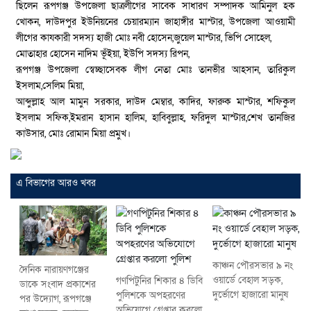
ছিলেন রূপগঞ্জ উপজেলা ছাত্রলীগের সাবেক সাধারণ সম্পাদক আমিনুল হক
খোকন, দাউদপুর ইউনিয়নের চেয়ারম্যান জাহাঙ্গীর মাস্টার, উপজেলা আওয়ামী
লীগের কাযকারী সদস্য হাজী মোঃ নবী হোসেন,জুয়েল মাস্টার, ভিপি সোহেল,
মোতাহার হোসেন নাদিম ভূঁইয়া, ইউপি সদস্য রিপন,
রূপগঞ্জ উপজেলা স্বেচ্ছাসেবক লীগ নেতা মোঃ তানভীর আহসান, তারিকুল
ইসলাম,সেলিম মিয়া,
আব্দুল্লাহ আল মামুন সরকার, দাউদ মেম্বার, কাদির, ফারুক মাস্টার, শফিকুল
ইসলাম সফিক,ইমরান হাসান হালিম, হাবিবুল্লাহ, ফরিদুল মাস্টার,শেখ তানজির
কাউসার, মোঃ রোমান মিয়া প্রমুখ।
এ বিভাগের আরও খবর
কাঞ্চন পৌরসভার ৯ নং
দৈনিক নারায়ণগঞ্জের
ওয়ার্ডে বেহাল সড়ক,
গণপিটুনির শিকার ৪ ডিবি
ডাকে সংবাদ প্রকাশের
দুর্ভোগে হাজারো মানুষ
পুলিশকে অপহরণের
পর উদ্যোগ, রূপগঞ্জে
অভিযোগে গ্রেপ্তার করলো