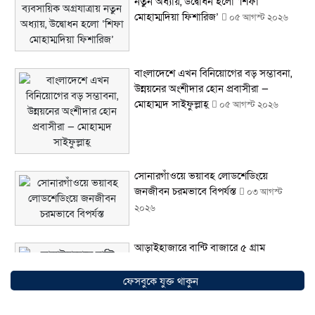
নতুন অধ্যায়, উদ্বোধন হলো ‘শিফা
মোহাম্মদিয়া ফিশারিজ’
০৫ আগস্ট ২০২৬
বাংলাদেশে এখন বিনিয়োগের বড় সম্ভাবনা,
উন্নয়নের অংশীদার হোন প্রবাসীরা —
মোহাম্মদ সাইফুল্লাহ্
০৫ আগস্ট ২০২৬
সোনারগাঁওয়ে ভয়াবহ লোডশেডিংয়ে
জনজীবন চরমভাবে বিপর্যস্ত
০৩ আগস্ট
২০২৬
আড়াইহাজারে বান্টি বাজারে ৫ গ্রাম
হেরোইনসহ যুবক গ্রেপ্তার
০৩ আগস্ট ২০২৬
ফেসবুকে যুক্ত থাকুন