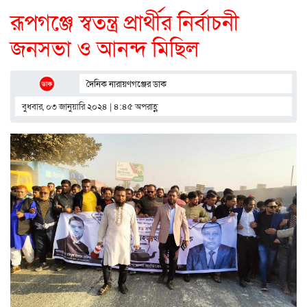
রূপগঞ্জে স্বতন্ত্র প্রার্থীর নির্বাচনী
জনসভা ও আনন্দ মিছিল
দৈনিক নারায়ণগঞ্জের ডাক
বুধবার, ০৩ জানুয়ারি ২০২৪ | ৪:৪৫ অপরাহ্ণ