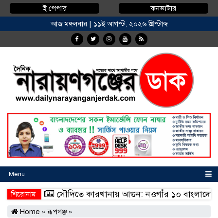
ই পেপার
কনভাটার
আজ মঙ্গলবার | ১১ই আগস্ট, ২০২৬ খ্রিস্টাব্দ
Menu
রণ করেন
সৌদিতে কারখানায় আগুন: নওগাঁর ১০ বাংলাদেশির মৃত্য
শিরোনাম
রণ করেন
সৌদিতে কারখানায় আগুন: নওগাঁর ১০ বাংলাদেশির মৃত্য
Home
»
রূপগঞ্জ
»