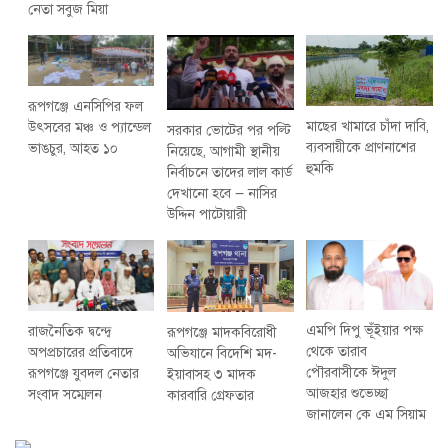
নেতা সবুজ মিয়া
রূপগঞ্জে এনসিপির ফল
মাছের খামারে চাঁদা দাবি,
উৎসবের মঞ্চ ও প্যান্ডেল
সরকার ভোটের পর পল্টি
ব্যবসায়ীকে প্রাণনাশের
ভাঙচুর, আহত ১০
নিয়েছে, আগামী স্থানীয়
হুমকি
নির্বাচনে তাদের লাল কার্ড
দেখানো হবে — নাসির
উদ্দিন পাটোয়ারী
এমপি দিপু ভূঁইয়ার পক্ষ
রাজনৈতিক দ্বন্দ্বে
রূপগঞ্জে মাদকবিরোধী
থেকে তারাব
অপপ্রচারের প্রতিবাদে
অভিযানে বিদেশি মদ-
পৌরবাসীকে ঈদুল
‎রূপগঞ্জে যুবদল নেতার
ইয়াবাসহ ৩ মাদক
আজহার শুভেচ্ছা
সংবাদ সম্মেলন ‎
কারবারি গ্রেফতার
জানালেন কে এম সিয়াম