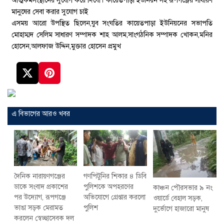
আত্মকর্মসংস্থানের সুযোগ করে দিবো। কায়েতপাড়া ইউনিয়ন সহ রূপগঞ্জের সাধারণ
মানুষের সেবা করার সুযোগ চাই
এসময় আরো উপস্থিত ছিলেন,যুব সংঘতির কায়েতপাড়া ইউনিয়নের সভাপতি
মোহাম্মদ সেলিম সাধারণ সম্পাদক শাহ আলম,সাংগঠনিক সম্পাদক খোকন,মনির
হোসেন,আলফাজ উদ্দিন,মুক্তার হোসেন প্রমুখ
এ বিভাগের আরও খবর
দৈনিক নারায়ণগঞ্জের
গণপিটুনির শিকার ৪ ডিবি
ডাকে সংবাদ প্রকাশের
পুলিশকে অপহরণের
কাঞ্চন পৌরসভার ৯ নং
পর উদ্যোগ, রূপগঞ্জে
অভিযোগে গ্রেপ্তার করলো
ওয়ার্ডে বেহাল সড়ক,
ভাঙা সড়ক মেরামত
পুলিশ
দুর্ভোগে হাজারো মানুষ
করলেন স্বেচ্ছাসেবক দল