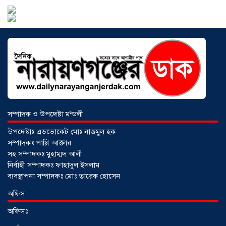
আন্তর্জাতিক আদিবাসী দিবস ২০২৬:
বৈচিত্র্যের বাংলাদেশে সমঅধিকারের প্রত্যাশা
০৮ আগস্ট ২০২৬
বোনাফাইড মশারি কারখানার বিরুদ্ধে শ্রম
আইন লঙ্ঘনের অভিযোগ
০৫ আগস্ট ২০২৬
সম্পাদক ও উপদেষ্টা মন্ডলী
উপদেষ্টাঃ এডভোকেট মোঃ নাজমুল হক
সম্পাদকঃ পাপ্পি আক্তার
সহ সম্পাদকঃ মুহাম্মদ আলী
নির্বাহী সম্পাদকঃ ফাহাদুল ইসলাম
ব্যবস্থাপনা সম্পাদকঃ মোঃ তারেক হোসেন
সৌদিতে বাংলাদেশিদের ব্যবসায়িক
অফিস
অগ্রযাত্রায় নতুন অধ্যায়, উদ্বোধন হলো ‘শিফা
অফিসঃ
মোহাম্মদিয়া ফিশারিজ’
০৫ আগস্ট ২০২৬