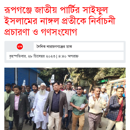
রূপগঞ্জে জাতীয় পার্টির সাইফুল
ইসলামের নাঙ্গল প্রতীকে নির্বাচনী
প্রচারণা ও গণসংযোগ
দৈনিক নারায়ণগঞ্জের ডাক
বৃহস্পতিবার, ২৮ ডিসেম্বর ২০২৩ | ৪:৪০ অপরাহ্ণ