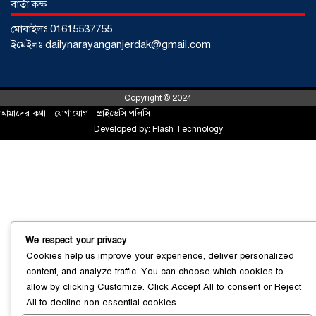
বার্তা কক্ষ
মোবাইলঃ 01615537755
বাংলাদেশে এখন বিনিয়োগের বড় সম্ভাবনা,
ইমেইলঃ dailynarayanganjerdak@gmail.com
উন্নয়নের অংশীদার হোন প্রবাসীরা —
মোহাম্মদ সাইফুল্লাহ্
০৫ আগস্ট ২০২৬
Copyright © 2024
আমাদের কথা
!
যোগাযোগ
!
প্রাইভেসি পলিসি
সোনারগাঁওয়ে ভয়াবহ লোডশেডিংয়ে
Developed by:
Flash Technology
জনজীবন চরমভাবে বিপর্যস্ত
০৩ আগস্ট
২০২৬
আড়াইহাজারে বান্টি বাজারে ৫ গ্রাম
হেরোইনসহ যুবক গ্রেপ্তার
০৩ আগস্ট ২০২৬
We respect your privacy
Cookies help us improve your experience, deliver personalized
content, and analyze traffic. You can choose which cookies to
allow by clicking
Customize
. Click
Accept All
to consent or
Reject
All
to decline non-essential cookies.