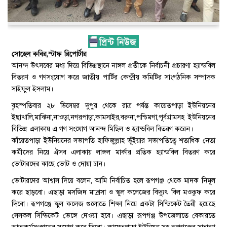
সোহেল কবির,স্টাফ রিপোর্টার
আনন্দ উৎসবের মধ্য দিয়ে বিভিন্নস্থানে নাঙ্গল প্রতীকে নির্বাচনী প্রচারণা হ্যান্ডবিল
বিতরণ ও গণসংযোগ করে জাতীয় পার্টির কেন্দ্রীয় কমিটির সাংগঠনিক সম্পাদক
সাইফুল ইসলাম।
বৃহস্পতিবার ২৮ ডিসেম্বর দুপুর থেকে রাত্র পর্যন্ত কায়েতপাড়া ইউনিয়নের
ইছাখালি,মাঝিনা,নাওড়া,নগরপাড়া,কামসাইর,বরুনা,পশ্চিমগা,পূর্বগ্রামসহ ইউনিয়নের
বিভিন্ন এলাকায় এ গণ সংযোগ আনন্দ মিছিল ও হ্যান্ডবিল বিতরণ করেন।
কাঁয়েতপাড়া ইউনিয়নের সভাপতি হাফিজুল্লাহ ভূঁইয়ার সভাপতিত্বে শতাধিক নেতা
কর্মীদের নিয়ে ঐসব এলাকায় লাঙ্গল মার্কার প্রতিক হ্যান্ডবিল বিতরণ করে
ভোটারদের কাছে ভোট ও দোয়া চান।
ভোটারদের আশ্বাস দিয়ে বলেন, আমি নির্বাচিত হলে রূপগঞ্জ থেকে মাদক নিমূল
করে ছাড়বো। এছাড়া মসজিদ মাদ্রাসা ও স্কুল কলেজের বিদ্যুৎ বিল মওকুফ করে
দিবো। রূপগঞ্জে স্কুল কলেজ গুলোতে শিক্ষা নিয়ে একটা সিন্ডিকেট তৈরী হয়েছে
সেসকল সিন্ডিকেট ভেঙ্গে দেওয়া হবে। এছাড়া রূপগঞ্জ উপজেলাতে বেকারতে