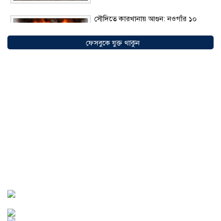
সৌদিতে কারখানায় আগুন: নওগাঁর ১০
বাংলাদেশির মৃত্যু নিশ্চিতের দাবি
১০
আগস্ট ২০২৬
ফেসবুকে যুক্ত থাকুন
সৌদি আরবের ভিশন ২০৩০: নতুন
বিনিয়োগ, ব্যবসা ও কর্মসংস্থানের সম্ভাবনায়
এগিয়ে বাংলাদেশিরা
০৯ আগস্ট ২০২৬
আড়াইহাজারে নারীকে ব্যবহার করে ‘হানি
ট্র্যাপ’, অপহরণের পর মুক্তিপণ আদায়,
গ্রেপ্তার ৩
০৮ আগস্ট ২০২৬
আন্তর্জাতিক আদিবাসী দিবস ২০২৬: