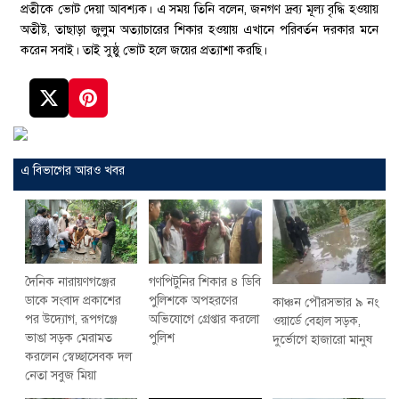
প্রতীকে ভোট দেয়া আবশ্যক। এ সময় তিনি বলেন, জনগণ দ্রব্য মূল্য বৃদ্ধি হওয়ায়
অতীষ্ট, তাছাড়া জুলুম অত্যাচারের শিকার হওয়ায় এখানে পরিবর্তন দরকার মনে
করেন সবাই। তাই সুষ্ঠু ভোট হলে জয়ের প্রত্যাশা করছি।
এ বিভাগের আরও খবর
দৈনিক নারায়ণগঞ্জের
গণপিটুনির শিকার ৪ ডিবি
ডাকে সংবাদ প্রকাশের
পুলিশকে অপহরণের
কাঞ্চন পৌরসভার ৯ নং
পর উদ্যোগ, রূপগঞ্জে
অভিযোগে গ্রেপ্তার করলো
ওয়ার্ডে বেহাল সড়ক,
ভাঙা সড়ক মেরামত
পুলিশ
দুর্ভোগে হাজারো মানুষ
করলেন স্বেচ্ছাসেবক দল
নেতা সবুজ মিয়া