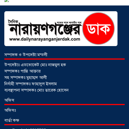
বৈচিত্র্যের বাংলাদেশে সমঅধিকারের প্রত্যাশা
০৮ আগস্ট ২০২৬
বোনাফাইড মশারি কারখানার বিরুদ্ধে শ্রম
আইন লঙ্ঘনের অভিযোগ
০৫ আগস্ট ২০২৬
সম্পাদক ও উপদেষ্টা মন্ডলী
উপদেষ্টাঃ এডভোকেট মোঃ নাজমুল হক
সম্পাদকঃ পাপ্পি আক্তার
সহ সম্পাদকঃ মুহাম্মদ আলী
নির্বাহী সম্পাদকঃ ফাহাদুল ইসলাম
ব্যবস্থাপনা সম্পাদকঃ মোঃ তারেক হোসেন
সৌদিতে বাংলাদেশিদের ব্যবসায়িক
অফিস
অগ্রযাত্রায় নতুন অধ্যায়, উদ্বোধন হলো ‘শিফা
অফিসঃ
মোহাম্মদিয়া ফিশারিজ’
০৫ আগস্ট ২০২৬
বার্তা কক্ষ