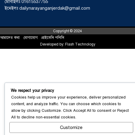
মোবাইলঃ 01615537755
বাংলাদেশে এখন বিনিয়োগের বড় সম্ভাবনা,
ইমেইলঃ dailynarayanganjerdak@gmail.com
উন্নয়নের অংশীদার হোন প্রবাসীরা —
মোহাম্মদ সাইফুল্লাহ্
০৫ আগস্ট ২০২৬
Copyright © 2024
আমাদের কথা
!
যোগাযোগ
!
প্রাইভেসি পলিসি
সোনারগাঁওয়ে ভয়াবহ লোডশেডিংয়ে
Developed by:
Flash Technology
জনজীবন চরমভাবে বিপর্যস্ত
০৩ আগস্ট
২০২৬
আড়াইহাজারে বান্টি বাজারে ৫ গ্রাম
হেরোইনসহ যুবক গ্রেপ্তার
০৩ আগস্ট ২০২৬
We respect your privacy
Cookies help us improve your experience, deliver personalized
content, and analyze traffic. You can choose which cookies to
allow by clicking
Customize
. Click
Accept All
to consent or
Reject
All
to decline non-essential cookies.
Customize