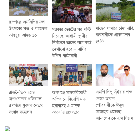
রূপগঞ্জে এনসিপির ফল
মাছের খামারে চাঁদা দাবি,
উৎসবের মঞ্চ ও প্যান্ডেল
সরকার ভোটের পর পল্টি
ব্যবসায়ীকে প্রাণনাশের
ভাঙচুর, আহত ১০
নিয়েছে, আগামী স্থানীয়
হুমকি
নির্বাচনে তাদের লাল কার্ড
দেখানো হবে — নাসির
উদ্দিন পাটোয়ারী
এমপি দিপু ভূঁইয়ার পক্ষ
রাজনৈতিক দ্বন্দ্বে
রূপগঞ্জে মাদকবিরোধী
থেকে তারাব
অপপ্রচারের প্রতিবাদে
অভিযানে বিদেশি মদ-
পৌরবাসীকে ঈদুল
‎রূপগঞ্জে যুবদল নেতার
ইয়াবাসহ ৩ মাদক
আজহার শুভেচ্ছা
সংবাদ সম্মেলন ‎
কারবারি গ্রেফতার
জানালেন কে এম সিয়াম