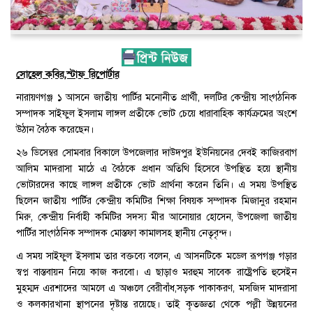
সোহেল কবির,স্টাফ রিপোর্টার
নারায়ণগঞ্জ ১ আসনে জাতীয় পার্টির মনোনীত প্রার্থী, দলটির কেন্দ্রীয় সাংগঠনিক
সম্পাদক সাইফুল ইসলাম লাঙ্গল প্রতীকে ভোট চেয়ে ধারাবাহিক কার্যক্রমের অংশে
উঠান বৈঠক করেছেন।
২৬ ডিসেম্বর সোমবার বিকালে উপজেলার দাউদপুর ইউনিয়নের দেবই কাজিরবাগ
আলিম মাদরাসা মাঠে এ বৈঠকে প্রধান অতিথি হিসেবে উপস্থিত হয়ে স্থানীয়
ভোটারদের কাছে লাঙ্গল প্রতীকে ভোট প্রার্থনা করেন তিনি। এ সময় উপস্থিত
ছিলেন জাতীয় পার্টির কেন্দ্রীয় কমিটির শিক্ষা বিষয়ক সম্পাদক মিজানুর রহমান
মিরু, কেন্দ্রীয় নির্বাহী কমিটির সদস্য মীর আনোয়ার হোসেন, উপজেলা জাতীয়
পার্টির সাংগঠনিক সম্পাদক মোস্তফা কামালসহ স্থানীয় নেতৃবৃন্দ।
এ সময় সাইফুল ইসলাম তার বক্তব্যে বলেন, এ আসনটিকে মডেল রূপগঞ্জ গড়ার
স্বপ্ন বাস্তবায়ন নিয়ে কাজ করবো। এ ছাড়াও মরহুম সাবেক রাষ্ট্রেপতি হুসেইন
মুহম্মদ এরশাদের আমলে এ অঞ্চলে বেরীবাঁধ,সড়ক পাকাকরণ, মসজিদ মাদরাসা
ও কলকারখানা স্থাপনের দৃষ্টান্ত রয়েছে। তাই কৃতজ্ঞতা থেকে পল্লী উন্নয়নের