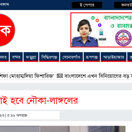
্গাব্দ
ই পেপার
কনভা
 সদর
বন্দর
ফতুল্লা
সিদ্ধিরগঞ্জ
সোনারগাঁও
রূপগঞ্জ
আড়াইহাজার
র
্মদিয়া ফিশারিজ’
বাংলাদেশে এখন বিনিয়োগের বড় সম্ভাবনা, উন্নয়
ড়াই হবে নৌকা-লাঙ্গলের
০২৩ | ৫:২৯ অপরাহ্ণ