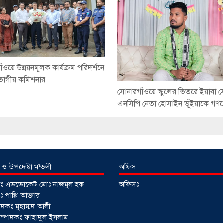
ঁওয়ে উন্নয়নমূলক কার্যক্রম পরিদর্শনে
িভাগীয় কমিশনার
সোনারগাঁওয়ে স্কুলের ভিতরে ইয়াবা 
এনসিপি নেতা হোসাইন ভূঁইয়াকে গ
 ও উপদেষ্টা মন্ডলী
অফিস
টাঃ এডভোকেট মোঃ নাজমুল হক
অফিসঃ
 পাপ্পি আক্তার
াদকঃ মুহাম্মদ আলী
ী সম্পাদকঃ ফাহাদুল ইসলাম