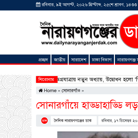
রবিবার, ৯ই আগস্ট, ২০২৬ খ্রিস্টাব্দ, ২৫শে শ্রাবণ, ১৪৩৩ বঙ
প্রচ্ছদ
জাতীয়
সারাদেশ
ঢাকা বিভাগ
নারায়ণগঞ্জ
অনন্যা সংবাদ
র ব্যবসায়িক অগ্রযাত্রায় নতুন অধ্যায়, উদ্বোধন হলো ‘শিফা মোহাম
শিরোনাম
Home
»
সোনারগাঁও
»
সোনারগাঁয়ে হাড্ডাহাড্ডি ল
দৈনিক নারায়ণগঞ্জের ডাক
রবিবার, ১৭ ডিসেম্বর ২