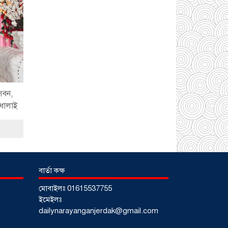
সোনারগাঁয়ে ৬৮ পিস
ইয়াবাসহ নারী মাদক
ব্যবসায়ী গ্রেফতার
০৩
সেবন,
আগস্ট ২০২৬
ণধোলাই
সোনারগাঁয়ে পরিত্যক্ত
উন্নয়ন প্রকল্প: ঠিকাদারের
গাফিলতি নাকি তদারকির
অভাব
০২ আগস্ট
২০২৬
বার্তা কক্ষ
মোবাইলঃ 01615537755
নারায়ণগঞ্জে জাতীয় যুব
ইমেইলঃ
শক্তির নতুন কমিটি, নেতৃত্বে
dailynarayanganjerdak@gmail.com
বাঁধন-ইমন
০২ আগস্ট
২০২৬