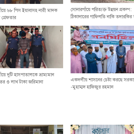
সোনারগাঁয়ে পরিত্যক্ত উন্নয়ন প্রকল্প:
াঁয়ে ৬৮ পিস ইয়াবাসহ নারী মাদক
ঠিকাদারের গাফিলতি নাকি তদারকির
ী গ্রেফতার
ঁয়ে দুটি হাসপাতালকে ভ্রাম্যমান
একদলীয় শাসনের চেষ্টা করছে সরক
র ৩ লাখ টাকা জরিমানা
-মুহাম্মদ হাফিজুর রহমান