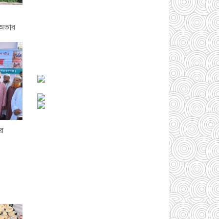
সোনারগাঁওয়ে ভয়াবহ
 অভাব
লোডশেডিংয়ে জনজীবন
চরমভাবে বিপর্যস্ত
০৩
আগস্ট ২০২৬
আড়াইহাজারে বান্টি
বাজারে ৫ গ্রাম
হেরোইনসহ যুবক গ্রেপ্তার
০৩ আগস্ট ২০২৬
ার
আড়াইহাজারে জেলেদের
জালে উঠে এলো শর্টগান
০৩ আগস্ট ২০২৬