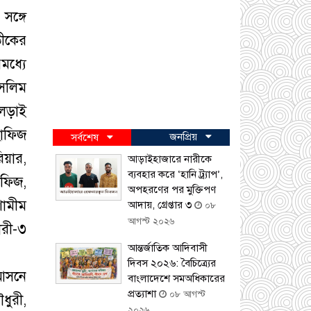
সঙ্গে
তীকের
মধ্যে
সেলিম
 লড়াই
হাফিজ
জনপ্রিয়
সর্বশেষ
য়ার,
আড়াইহাজারে নারীকে
ব্যবহার করে ‘হানি ট্র্যাপ’,
াফিজ,
অপহরণের পর মুক্তিপণ
শামীম
আদায়, গ্রেপ্তার ৩
০৮
আগস্ট ২০২৬
ারী-৩
আন্তর্জাতিক আদিবাসী
দিবস ২০২৬: বৈচিত্র্যের
 আসনে
বাংলাদেশে সমঅধিকারের
প্রত্যাশা
০৮ আগস্ট
ধুরী,
২০২৬