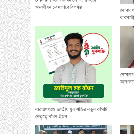
জনজীবন চরমভাবে বিপর্যস্ত
সোনারগ
ব্যবসায়
সোনারগা
আদালতে
নারায়ণগঞ্জে জাতীয় যুব শক্তির নতুন কমিটি,
নেতৃত্বে বাঁধন-ইমন