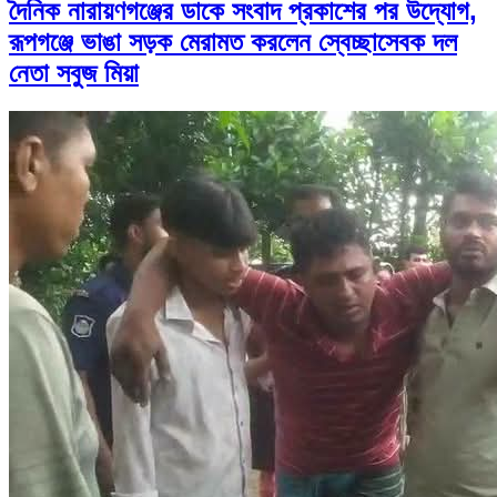
দৈনিক নারায়ণগঞ্জের ডাকে সংবাদ প্রকাশের পর উদ্যোগ,
রূপগঞ্জে ভাঙা সড়ক মেরামত করলেন স্বেচ্ছাসেবক দল
নেতা সবুজ মিয়া