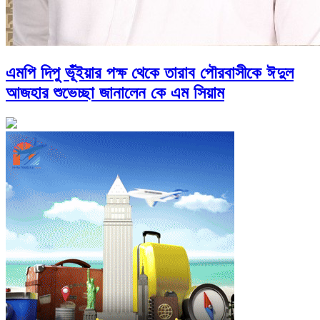
এমপি দিপু ভূঁইয়ার পক্ষ থেকে তারাব পৌরবাসীকে ঈদুল
আজহার শুভেচ্ছা জানালেন কে এম সিয়াম