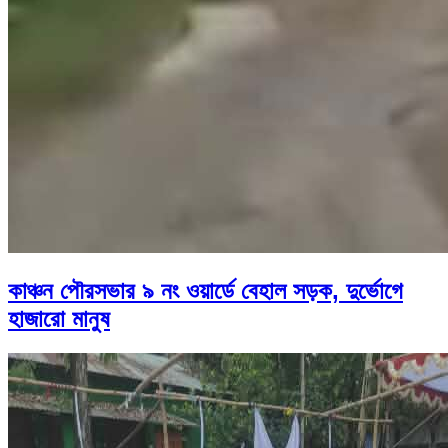
কাঞ্চন পৌরসভার ৯ নং ওয়ার্ডে বেহাল সড়ক, দুর্ভোগে
হাজারো মানুষ