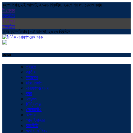
বৃহস্পতিবার, ৬ই আগস্ট, ২০২৬ খ্রিস্টাব্দ, ২২শে শ্রাবণ, ১৪৩৩ বঙ্গাব্দ
ই পেপার
কনভাটার
ই পেপার
কনভাটার
আজ বৃহস্পতিবার | ৬ই আগস্ট, ২০২৬ খ্রিস্টাব্দ
Menu
প্রচ্ছদ
জাতীয়
সারাদেশ
ঢাকা বিভাগ
নারায়ণগঞ্জ সদর
বন্দর
ফতুল্লা
সিদ্ধিরগঞ্জ
সোনারগাঁও
রূপগঞ্জ
আড়াইহাজার
রাজনীতি
অর্থ ও বাণিজ্য