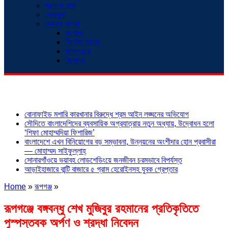
প্রবাসে ডাক
খেলাধুলা
অনন্যা সংবাদ
সংগঠন
নিখোঁজ সংবাদ
সাক্ষাৎকার
বিনোদন
শিরোনাম
বোনাফাইড মশারি কারখানার বিরুদ্ধে শ্রম আইন লঙ্ঘনের অভিযোগ
সৌদিতে বাংলাদেশিদের ব্যবসায়িক অগ্রযাত্রায় নতুন অধ্যায়, উদ্বোধন হলো
‘শিফা মোহাম্মদিয়া ফিশারিজ’
বাংলাদেশে এখন বিনিয়োগের বড় সম্ভাবনা, উন্নয়নের অংশীদার হোন প্রবাসীরা
— মোহাম্মদ সাইফুল্লাহ্
সোনারগাঁওয়ে ভয়াবহ লোডশেডিংয়ে জনজীবন চরমভাবে বিপর্যস্ত
আড়াইহাজারে বান্টি বাজারে ৫ গ্রাম হেরোইনসহ যুবক গ্রেপ্তার
Home
»
রূপগঞ্জ
»
রূপগঞ্জে বঙ্গবন্ধু শেখ মুজিবুর রহমানের প্রতিকৃতিতে
পুস্পস্তবক অর্পণ ও শ্রদ্ধা নিবেদন