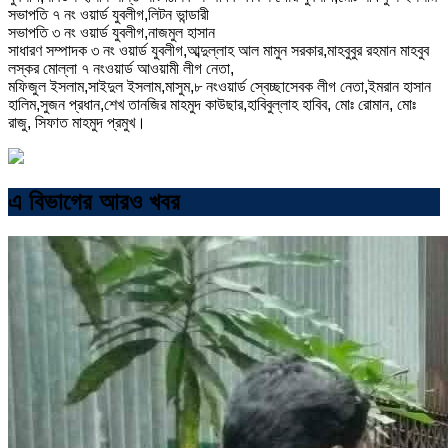
সভাপতি ৭ নং ওয়ার্ড যুবলীগ,লিটন ভান্ডারী
সভাপতি ৩ নং ওয়ার্ড যুবলীগ,নাজমুল হাসান
সাধারণ সম্পাদক ৩ নং ওয়ার্ড যুবলীগ,আব্দুল্লাহ আল মামুন সরকার,মাহবুবুর রহমান মাহবুব
লস্কর মোল্লা ৭ নংওয়ার্ড আওয়ামী লীগ নেতা,
মফিজুল ইসলাম,সাইদুল ইসলাম,মাসুম,৮ নংওয়ার্ড স্বেচ্ছাসেবক লীগ নেতা,ইমরান হাসান
হালিম,সুজন প্রধান,শেখ তানজির মাহমুদ কাউছার,হাবিবুল্লাহ হাবিব, মোঃ রোমান, মোঃ
রাজু, সিফাত মাহমুদ প্রমুখ।
এ বিভাগের আরও খবর