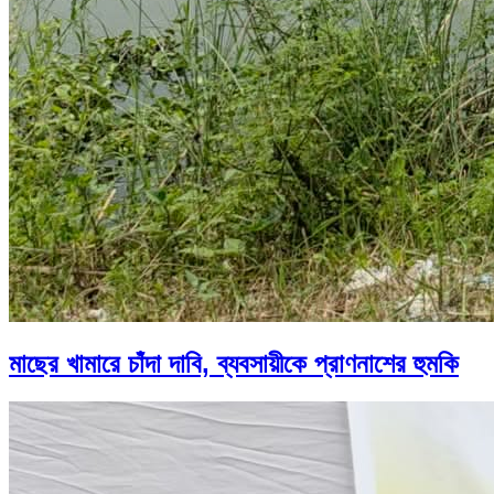
মাছের খামারে চাঁদা দাবি, ব্যবসায়ীকে প্রাণনাশের হুমকি