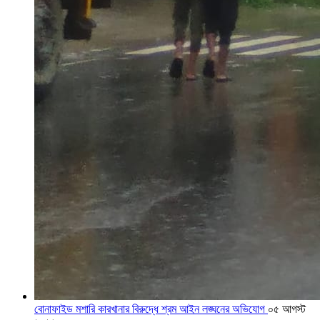
বোনাফাইড মশারি কারখানার বিরুদ্ধে শ্রম আইন লঙ্ঘনের অভিযোগ
০৫ আগস্ট