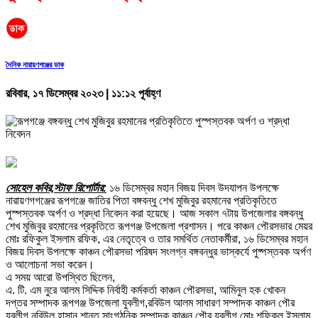
দৈনিক নারায়ণগঞ্জের ডাক
রবিবার, ১৭ ডিসেম্বর ২০২৩ | ১১:১২ পূর্বাহ্ণ
সোহেল কবির,স্টাফ রিপোর্টার:
১৬ ডিসেম্বর মহান বিজয় দিবস উদযাপন উপলক্ষে
নারায়ণগগঞ্জের রূপগঞ্জে জাতির পিতা বঙ্গবন্ধু শেখ মুজিবুর রহমানের প্রতিকৃতিতে
পুস্পস্তবক অর্পণ ও শ্রদ্ধা নিবেদন করা হয়েছে। আজ সকাল ৭টায় উপজেলার বঙ্গবন্ধু
শেখ মুজিবুর রহমানের প্রকৃতিতে রূপগঞ্জ উপজেলা প্রশাসন। পরে কাঞ্চন পৌরসভার মেয়র
মোঃ রফিকুল ইসলাম রফিক, এর নেতৃত্বে ও তার সমর্থিত নেতাকর্মীরা, ১৬ ডিসেম্বর মহান
বিজয় দিবস উপলক্ষে কাঞ্চন পৌরসভা পরিষদ সংলগ্ন বঙ্গবন্ধুর ভাস্কর্যে পুষ্পস্তবক অর্পণ
ও আলোচনা সভা করেন।
এ সময় আরো উপস্থিত ছিলেন,
এ. টি. এম নুরে আলম সিদ্দিক নির্বাহী কর্মকর্তা কাঞ্চন পৌরসভা, আমিনুল হক খোকন
দপ্তর সম্পাদক রূপগঞ্জ উপজেলা যুবলীগ,রবিউল আলম সাধারণ সম্পাদক কাঞ্চন পৌর
যুবলীগ,নবিউল হাসান শান্ত সাংগঠনিক সম্পাদক কাঞ্চন পৌর যুবলীগ,মোঃ শফিকুল ইসলাম