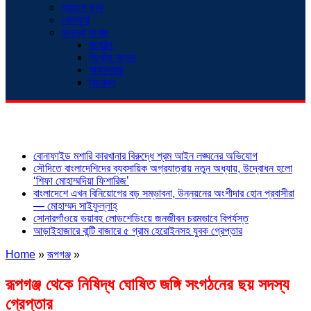
প্রবাসে ডাক
খেলাধুলা
অনন্যা সংবাদ
সংগঠন
নিখোঁজ সংবাদ
সাক্ষাৎকার
বিনোদন
শিরোনাম
বোনাফাইড মশারি কারখানার বিরুদ্ধে শ্রম আইন লঙ্ঘনের অভিযোগ
সৌদিতে বাংলাদেশিদের ব্যবসায়িক অগ্রযাত্রায় নতুন অধ্যায়, উদ্বোধন হলো
‘শিফা মোহাম্মদিয়া ফিশারিজ’
বাংলাদেশে এখন বিনিয়োগের বড় সম্ভাবনা, উন্নয়নের অংশীদার হোন প্রবাসীরা
— মোহাম্মদ সাইফুল্লাহ্
সোনারগাঁওয়ে ভয়াবহ লোডশেডিংয়ে জনজীবন চরমভাবে বিপর্যস্ত
আড়াইহাজারে বান্টি বাজারে ৫ গ্রাম হেরোইনসহ যুবক গ্রেপ্তার
Home
»
রূপগঞ্জ
»
রূপগঞ্জ থেকে নিষিদ্ধ ঘোষিত জঙ্গি সংগঠনের ছয় সদস্য
গ্রেপ্তার