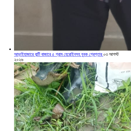
আড়াইহাজারে বান্টি বাজারে ৫ গ্রাম হেরোইনসহ যুবক গ্রেপ্তার
০৩ আগস্ট
২০২৬