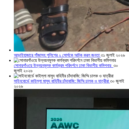
আড়াইহাজারে গাঁজাসহ পুলিশের ২ সোর্সকে আটক করল জনতা
৩১ জুলাই ২০২৬
সোনারগাঁওয়ে উন্নয়নমূলক কার্যক্রম পরিদর্শনে ঢাকা বিভাগীয় কমিশনার
৩০
জুলাই ২০২৬
সাইনবোর্ডে কাইল্লা মাসুদ বাহিনীর চাঁদাবাজি: জিম্মি চালক ও যাত্রীরা
৩০ জুলাই
২০২৬