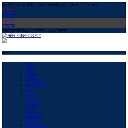
বৃহস্পতিবার, ৬ই আগস্ট, ২০২৬ খ্রিস্টাব্দ, ২২শে শ্রাবণ, ১৪৩৩ বঙ্গাব্দ
ই পেপার
কনভাটার
ই পেপার
কনভাটার
আজ বৃহস্পতিবার | ৬ই আগস্ট, ২০২৬ খ্রিস্টাব্দ
Menu
প্রচ্ছদ
জাতীয়
সারাদেশ
ঢাকা বিভাগ
নারায়ণগঞ্জ সদর
বন্দর
ফতুল্লা
সিদ্ধিরগঞ্জ
সোনারগাঁও
রূপগঞ্জ
আড়াইহাজার
রাজনীতি
অর্থ ও বাণিজ্য