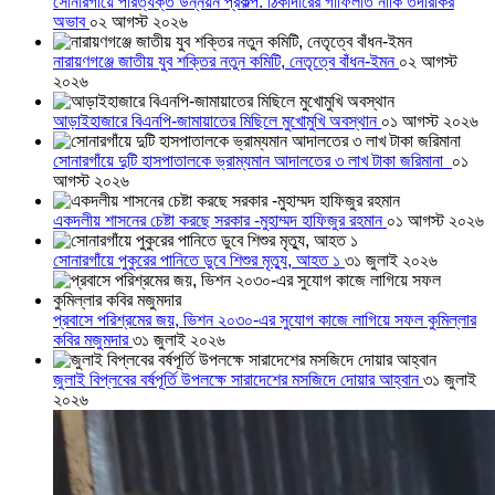
সোনারগাঁয়ে পরিত্যক্ত উন্নয়ন প্রকল্প: ঠিকাদারের গাফিলতি নাকি তদারকির
অভাব
০২ আগস্ট ২০২৬
নারায়ণগঞ্জে জাতীয় যুব শক্তির নতুন কমিটি, নেতৃত্বে বাঁধন-ইমন
০২ আগস্ট
২০২৬
আড়াইহাজারে বিএনপি-জামায়াতের মিছিলে মুখোমুখি অবস্থান
০১ আগস্ট ২০২৬
সোনারগাঁয়ে দুটি হাসপাতালকে ভ্রাম্যমান আদালতের ৩ লাখ টাকা জরিমানা
০১
আগস্ট ২০২৬
একদলীয় শাসনের চেষ্টা করছে সরকার -মুহাম্মদ হাফিজুর রহমান
০১ আগস্ট ২০২৬
সোনারগাঁয়ে পুকুরের পানিতে ডুবে শিশুর মৃত্যু, আহত ১
৩১ জুলাই ২০২৬
প্রবাসে পরিশ্রমের জয়, ভিশন ২০৩০-এর সুযোগ কাজে লাগিয়ে সফল কুমিল্লার
কবির মজুমদার
৩১ জুলাই ২০২৬
জুলাই বিপ্লবের বর্ষপূর্তি উপলক্ষে সারাদেশের মসজিদে দোয়ার আহ্বান
৩১ জুলাই
২০২৬