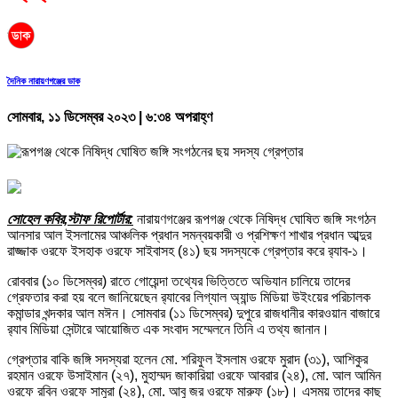
দৈনিক নারায়ণগঞ্জের ডাক
সোমবার, ১১ ডিসেম্বর ২০২৩ | ৬:৩৪ অপরাহ্ণ
সোহেল কবির,স্টাফ রিপোর্টার:
নারায়ণগঞ্জের রূপগঞ্জ থেকে নিষিদ্ধ ঘোষিত জঙ্গি সংগঠন
আনসার আল ইসলামের আঞ্চলিক প্রধান সমন্বয়কারী ও প্রশিক্ষণ শাখার প্রধান আব্দুর
রাজ্জাক ওরফে ইসহাক ওরফে সাইবাসহ (৪১) ছয় সদস্যকে গ্রেপ্তার করে র‍্যাব-১।
রোববার (১০ ডিসেম্বর) রাতে গোয়েন্দা তথ্যের ভিত্তিতে অভিযান চালিয়ে তাদের
গ্রেফতার করা হয় বলে জানিয়েছেন র‍্যাবের লিগ্যাল অ্যান্ড মিডিয়া উইংয়ের পরিচালক
কমান্ডার খন্দকার আল মঈন। সোমবার (১১ ডিসেম্বর) দুপুরে রাজধানীর কারওয়ান বাজারে
র‍্যাব মিডিয়া সেন্টারে আয়োজিত এক সংবাদ সম্মেলনে তিনি এ তথ্য জানান।
গ্রেপ্তার বাকি জঙ্গি সদস্যরা হলেন মো. শরিফুল ইসলাম ওরফে মুরাদ (৩১), আশিকুর
রহমান ওরফে উসাইমান (২৭), মুহাম্মদ জাকারিয়া ওরফে আবরার (২৪), মো. আল আমিন
ওরফে রবিন ওরফে সামুরা (২৪), মো. আবু জর ওরফে মারুফ (১৮)। এসময় তাদের কাছ