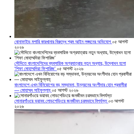
বোনাফাইড মশারি কারখানার বিরুদ্ধে শ্রম আইন লঙ্ঘনের অভিযোগ
০৫ আগস্ট
২০২৬
সৌদিতে বাংলাদেশিদের ব্যবসায়িক অগ্রযাত্রায় নতুন অধ্যায়, উদ্বোধন হলো
‘শিফা মোহাম্মদিয়া ফিশারিজ’
০৫ আগস্ট ২০২৬
বাংলাদেশে এখন বিনিয়োগের বড় সম্ভাবনা, উন্নয়নের অংশীদার হোন প্রবাসীরা
— মোহাম্মদ সাইফুল্লাহ্
০৫ আগস্ট ২০২৬
সোনারগাঁওয়ে ভয়াবহ লোডশেডিংয়ে জনজীবন চরমভাবে বিপর্যস্ত
০৩ আগস্ট
২০২৬