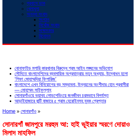
প্রবাসে ডাক
খেলাধুলা
অনন্যা সংবাদ
সংগঠন
নিখোঁজ সংবাদ
সাক্ষাৎকার
বিনোদন
শিরোনাম
বোনাফাইড মশারি কারখানার বিরুদ্ধে শ্রম আইন লঙ্ঘনের অভিযোগ
সৌদিতে বাংলাদেশিদের ব্যবসায়িক অগ্রযাত্রায় নতুন অধ্যায়, উদ্বোধন হলো
‘শিফা মোহাম্মদিয়া ফিশারিজ’
বাংলাদেশে এখন বিনিয়োগের বড় সম্ভাবনা, উন্নয়নের অংশীদার হোন প্রবাসীরা
— মোহাম্মদ সাইফুল্লাহ্
সোনারগাঁওয়ে ভয়াবহ লোডশেডিংয়ে জনজীবন চরমভাবে বিপর্যস্ত
আড়াইহাজারে বান্টি বাজারে ৫ গ্রাম হেরোইনসহ যুবক গ্রেপ্তার
Home
»
সোনারগাঁও
»
সোনারগাঁ জামপুরে মরহুম আ: হাই ভূইয়ার স্মরণে দোয়াও
মিলাদ মাহফিল