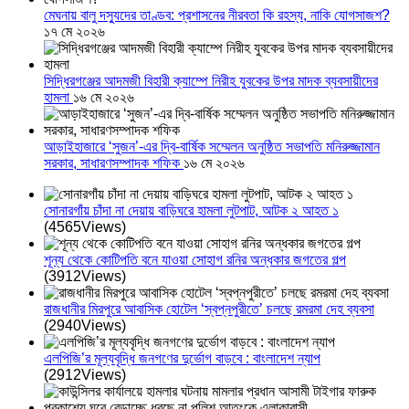
মেঘনায় বালু দস্যুদের তাণ্ডব: প্রশাসনের নীরবতা কি রহস্য, নাকি যোগসাজশ?
১৭ মে ২০২৬
সিদ্ধিরগঞ্জের আদমজী বিহারী ক্যাম্পে নিরীহ যুবকের উপর মাদক ব্যবসায়ীদের
হামলা
১৬ মে ২০২৬
আড়াইহাজারে ‘সুজন’-এর দ্বি-বার্ষিক সম্মেলন অনুষ্ঠিত সভাপতি মনিরুজ্জামান
সরকার, সাধারণসম্পাদক শফিক
১৬ মে ২০২৬
সোনারগাঁয় চাঁদা না দেয়ায় বাড়িঘরে হামলা লুটপাট, আটক ২ আহত ১
(4565Views)
শূন্য থেকে কোটিপতি বনে যাওয়া সোহাগ রনির অন্ধকার জগতের গল্প
(3912Views)
রাজধানীর মিরপুরে আবাসিক হোটেল ‘স্বপ্নপুরীতে’ চলছে রমরমা দেহ ব্যবসা
(2940Views)
এলপিজি’র মূল্যবৃদ্ধি জনগণের দুর্ভোগ বাড়বে : বাংলাদেশ ন্যাপ
(2912Views)