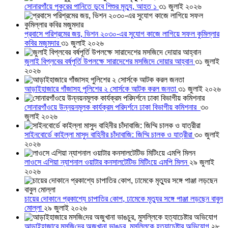
সোনারগাঁয়ে পুকুরের পানিতে ডুবে শিশুর মৃত্যু, আহত ১
৩১ জুলাই ২০২৬
প্রবাসে পরিশ্রমের জয়, ভিশন ২০৩০-এর সুযোগ কাজে লাগিয়ে সফল কুমিল্লার
কবির মজুমদার
৩১ জুলাই ২০২৬
জুলাই বিপ্লবের বর্ষপূর্তি উপলক্ষে সারাদেশের মসজিদে দোয়ার আহ্বান
৩১ জুলাই
২০২৬
আড়াইহাজারে গাঁজাসহ পুলিশের ২ সোর্সকে আটক করল জনতা
৩১ জুলাই ২০২৬
সোনারগাঁওয়ে উন্নয়নমূলক কার্যক্রম পরিদর্শনে ঢাকা বিভাগীয় কমিশনার
৩০
জুলাই ২০২৬
সাইনবোর্ডে কাইল্লা মাসুদ বাহিনীর চাঁদাবাজি: জিম্মি চালক ও যাত্রীরা
৩০ জুলাই
২০২৬
লাওসে এশিয়া ন্যাশনাল ওয়াটার কনসালটেটিভ মিটিংয়ে এমপি মিলন
২৯ জুলাই
২০২৬
চায়ের দোকানে প্রকাশ্যে চাপাতির কোপ, ঢামেকে মৃত্যুর সঙ্গে পাঞ্জা লড়ছেন বাবুল
মোল্লা
২৯ জুলাই ২০২৬
আড়াইহাজারে মস‌জি‌দের অজুখানা ভাঙচুর, মুসল্লিকে হত্যাচেষ্টার অভিযোগ
২৮