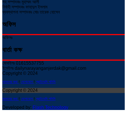
সহ সম্পাদকঃ মুহাম্মদ আলী
নির্বাহী সম্পাদকঃ ফাহাদুল ইসলাম
ব্যবস্থাপনা সম্পাদকঃ মোঃ তারেক হোসেন
অফিস
অফিসঃ
বার্তা কক্ষ
মোবাইলঃ 01615537755
ইমেইলঃ dailynarayanganjerdak@gmail.com
Copyright © 2024
আমাদের কথা
!
যোগাযোগ
!
প্রাইভেসি পলিসি
Copyright © 2024
আমাদের কথা
!
যোগাযোগ
!
প্রাইভেসি পলিসি
Developed by:
Flash Technology