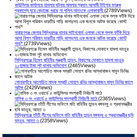
কাউন্সিলর কার্যালয়ে হামলার ঘটনায় মামলার প্রধান আসামী টাইগার ফারুক
প্রকাশ্যে ঘুরে বেড়াচ্ছে ধরছে না পুলিশ,আতংকে এলাকাবাসী
(2789Views)
নারায়ণগঞ্জ জেলার সিদ্ধিরগঞ্জ থানার সাইনবোর্ড এলাকা থেকে শুল্ক ফাঁকি দিয়ে
আসা বিপুল পরিমান ভারতীয় শাড়ি কাপড়সহ এক জনকে আটক করেছে কোস্ট
গার্ড*
(2739Views)
সিদ্ধিরগঞ্জে হিমেল বাহিনীর সন্ত্রাসী তান্ডব, বিকাশের দোকানে হামলা ভাংচুর
২০হাজার টাকা লুট থানায় অভিযোগ
(2465Views)
সোনারগাঁয়ে আলোচিত মাদক সম্রাট সোহাগ রনির আস্থাবাজন মামুন ডিবির জালে
আটক
(2429Views)
নাসিক ৩ নং ওয়ার্ডে ৫ কাউন্সিলর পদপ্রার্থী নির্বাচনী মাঠে
(2365Views)
সিদ্ধিরগঞ্জে তাঁতী লীগের অফিসে মতি বাহিনীর তান্ডব বঙ্গবন্ধু ও প্রধানমন্ত্রীর ছবি
ভাংচুর, আহত ৩
(2358Views)
ফেসবুকে যুক্ত থাকুন