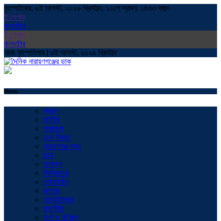
বৃহস্পতিবার, ৬ই আগস্ট, ২০২৬ খ্রিস্টাব্দ, ২২শে শ্রাবণ, ১৪৩৩ বঙ্গাব্দ
ই পেপার
কনভাটার
ই পেপার
কনভাটার
আজ বৃহস্পতিবার | ৬ই আগস্ট, ২০২৬ খ্রিস্টাব্দ
Menu
প্রচ্ছদ
জাতীয়
সারাদেশ
ঢাকা বিভাগ
নারায়ণগঞ্জ সদর
বন্দর
ফতুল্লা
সিদ্ধিরগঞ্জ
সোনারগাঁও
রূপগঞ্জ
আড়াইহাজার
রাজনীতি
অর্থ ও বাণিজ্য