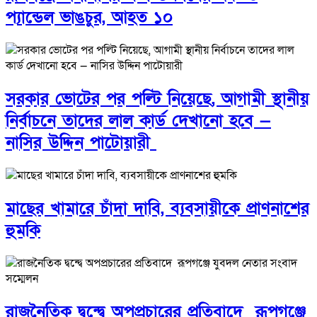
প্যান্ডেল ভাঙচুর, আহত ১০
সরকার ভোটের পর পল্টি নিয়েছে, আগামী স্থানীয়
নির্বাচনে তাদের লাল কার্ড দেখানো হবে —
নাসির উদ্দিন পাটোয়ারী
মাছের খামারে চাঁদা দাবি, ব্যবসায়ীকে প্রাণনাশের
হুমকি
রাজনৈতিক দ্বন্দ্বে অপপ্রচারের প্রতিবাদে ‎রূপগঞ্জে