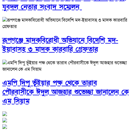
যুবদল নেতার সংবাদ সম্মেলন ‎
রূপগঞ্জে মাদকবিরোধী অভিযানে বিদেশি মদ-
ইয়াবাসহ ৩ মাদক কারবারি গ্রেফতার
এমপি দিপু ভূঁইয়ার পক্ষ থেকে তারাব
পৌরবাসীকে ঈদুল আজহার শুভেচ্ছা জানালেন কে
এম সিয়াম