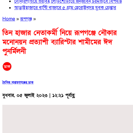
সোনারগাঁওয়ে ভয়াবহ লোডশেডিংয়ে জনজীবন চরমভাবে বিপর্যস্ত
আড়াইহাজারে বান্টি বাজারে ৫ গ্রাম হেরোইনসহ যুবক গ্রেপ্তার
Home
»
রূপগঞ্জ
»
তিন হাজার নেতাকর্মী নিয়ে রূপগঞ্জে নৌকার
মনোনয়ন প্রত্যাশী ব্যারিস্টার শামীমের ঈদ
পুনর্মিলনী
দৈনিক নারায়ণগঞ্জের ডাক
বুধবার, ০৫ জুলাই ২০২৩ | ১২:২১ পূর্বাহ্ণ