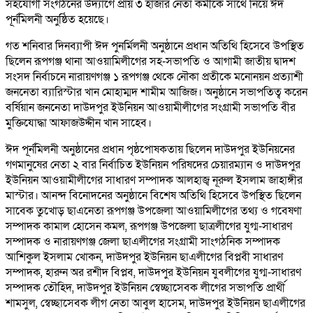
সহযোগী সংগঠনের উদ্যাগে প্রায় ৩ হাজার নেতা কর্মীকে সাথে নিয়ে ঈদ
পূর্নমিলনী অনুষ্ঠিত হয়েছে।
গত শনিবার দিনব্যাপী ঈদ পুনর্মিলনী অনুষ্ঠানে প্রধান অতিথি হিসেবে উপস্থিত
ছিলেন রূপগঞ্জ থানা আওয়ামিলীগের সহ-সভাপতি ও আগামী জাতীয় দ্বাদশ
সংসদ নির্বাচনে নারায়ণগঞ্জ ১ রূপগঞ্জ থেকে নৌকা প্রতীকে মনোনয়ন প্রত্যাশী
জননেতা ব্যারিস্টার খান মোহাম্মদ শামীম আজিজ। অনুষ্ঠানে সভাপতিত্ব করেন
বর্ষিয়ান জননেতা দাউদপুর ইউনিয়ন আওয়ামীলীগের সংগ্রামী সভাপতি বীর
মুক্তিযোদ্ধা আফাজউদ্দীন খান সাহেব।
ঈদ পূর্নমিলনী অনুষ্ঠানের প্রধান পৃষ্ঠপোষকতায় ছিলেন দাউদপুর ইউনিয়নের
গণমানুষের নেতা ২ বার নির্বাচিত ইউনিয়ন পরিষদের চেয়ারম্যান ও দাউদপুর
ইউনিয়ন আওয়ামীলীগের সাধারণ সম্পাদক আলহাজ্ব নূরুল ইসলাম জাহাঙ্গীর
মাস্টার। আনন্দ বিনোদনের অনুষ্ঠানে বিশেষ অতিথি হিসেবে উপস্থিত ছিলেন
সাবেক তুখোড় ছাএনেতা রূপগঞ্জ উপজেলা আওয়ামিলীগের তথ্য ও গবেষণা
সম্পাদক কামাল হোসেন কমল, রূপগঞ্জ উপজেলা ছাত্রলীগের যুগ্ম-সাধারণ
সম্পাদক ও নারায়ণগঞ্জ জেলা ছাএলীগের সংগ্রামী সাংগঠনিক সম্পাদক
আশিকুল ইসলাম খোকন, দাউদপুর ইউনিয়ন ছাএলীগের বিপ্লবী সাধারণ
সম্পাদক, হারুন অর রশীদ বিপ্লব, দাউদপুর ইউনিয়ন যুবলীগের যুগ্ম-সাধারণ
সম্পাদক তৌহিদ, দাউদপুর ইউনিয়ন স্বেচ্ছাসেবক লীগের সভাপতি প্রার্থী
শামসুল, স্বেচ্ছাসেবক লীগ নেতা আবুল হাসেম, দাউদপুর ইউনিয়ন ছাএলীগের