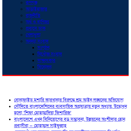
রূপগঞ্জ
আড়াইহাজার
রাজনীতি
অর্থ ও বাণিজ্য
প্রবাসে ডাক
খেলাধুলা
অনন্যা সংবাদ
সংগঠন
নিখোঁজ সংবাদ
সাক্ষাৎকার
বিনোদন
শিরোনাম
বোনাফাইড মশারি কারখানার বিরুদ্ধে শ্রম আইন লঙ্ঘনের অভিযোগ
সৌদিতে বাংলাদেশিদের ব্যবসায়িক অগ্রযাত্রায় নতুন অধ্যায়, উদ্বোধন
হলো ‘শিফা মোহাম্মদিয়া ফিশারিজ’
বাংলাদেশে এখন বিনিয়োগের বড় সম্ভাবনা, উন্নয়নের অংশীদার হোন
প্রবাসীরা — মোহাম্মদ সাইফুল্লাহ্