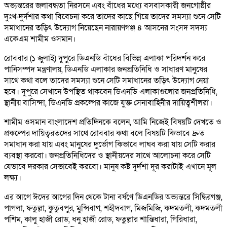
অভ্যন্তরের জলাবদ্ধতা নিরসনে এবং বাঁধের মধ্যে বসবাসকারী জনগোষ্ঠীর
দুঃখ-দুর্দশার কথা বিবেচনা করে তাদের কাছে গিয়ে তাদের সমস্যা শুনে সেটি
সমাধানের তড়িৎ উদ্যোগ নিয়েছেন নারায়ণগঞ্জ ৪ আসনের সংসদ সদস্য
একেএম শামীম ওসমান।
রোববার (১ জুলাই) দুপুরে ডিএনডি বাঁধের বিভিন্ন এলাকা পরিদর্শন করে
পানিসম্পদ মন্ত্রণালয়, ডিএনডি এলাকার জনপ্রতিনিধি ও সাধারণ মানুষের
সাথে কথা বলে তাদের সমস্যা শুনে সেটি সমাধানের তড়িৎ উদ্যোগ নেয়া
হবে। দুপুরে সেখানে উপস্থিত থাকবেন ডিএনডি এলাকাগুলোর জনপ্রতিনিধি,
স্থানীয় বাসিন্দা, ডিএনডি প্রকল্পের কাজে যুক্ত সেনাবাহিনীর দায়িত্বশীলরা।
শামীম ওসমান বাংলাদেশ প্রতিদিনকে বলেন, আমি নিজেই বিষয়টি দেখতে ও
প্রকল্পের দায়িত্বরতদের সাথে রোববার কথা বলে বিষয়টি কিভাবে দ্রুত
সমাধান করা যায় এবং মানুষের দুর্ভোগ কিভাবে লাঘব করা যায় সেটি করার
ব্যবস্থা করবো। জনপ্রতিনিধিদের ও স্থানীয়দের সাথে আলোচনা করে সেটি
যেভাবে দরকার সেভাবেই করবো। মানুষ কষ্ট দুর্দশা দূর করাটাই এখানে মূল
লক্ষ্য।
এর আগে ঈদের আগের দিন থেকে টানা বর্ষণে ডিএনডির অভ্যন্তরে সিদ্ধিরগঞ্জ,
পাগলা, ফতুল্লা, কুতুবপুর, মুন্সিবাগ, শহীদবাগ, মিজমিজি, কদমতলী, কদমতলী
পশিম, কালু হাজী রোড, ধনু হাজী রোড, ফতুল্লার শান্তিধারা, গিরিধারা,