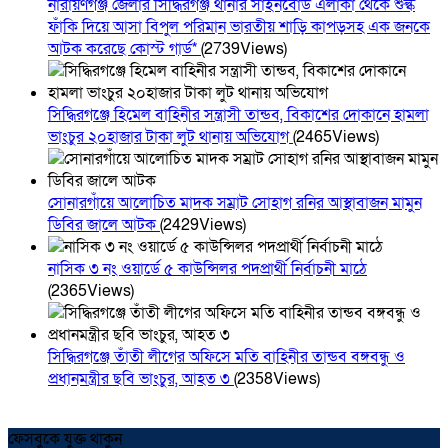
নারায়ণগঞ্জ জেলার সিদ্ধিরগঞ্জ থানার সাইনবোর্ড এলাকা থেকে শুল্ক
ফাঁকি দিয়ে আসা বিপুল পরিমান ভারতীয় শাড়ি কাপড়সহ এক জনকে
আটক করেছে কোস্ট গার্ড*
(2739Views)
সিদ্ধিরগঞ্জে হিমেল বাহিনীর সন্ত্রাসী তান্ডব, বিকাশের দোকানে হামলা
ভাংচুর ২০হাজার টাকা লুট থানায় অভিযোগ
(2465Views)
সোনারগাঁয়ে আলোচিত মাদক সম্রাট সোহাগ রনির আস্থাবাজন মামুন
ডিবির জালে আটক
(2429Views)
নাসিক ৩ নং ওয়ার্ডে ৫ কাউন্সিলর পদপ্রার্থী নির্বাচনী মাঠে
(2365Views)
সিদ্ধিরগঞ্জে তাঁতী লীগের অফিসে মতি বাহিনীর তান্ডব বঙ্গবন্ধু ও
প্রধানমন্ত্রীর ছবি ভাংচুর, আহত ৩
(2358Views)
ফেসবুকে যুক্ত থাকুন