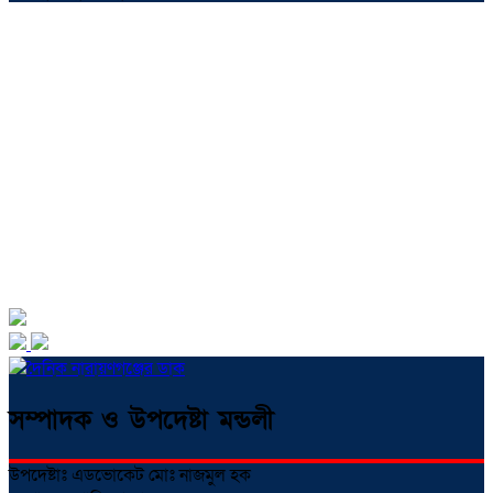
সম্পাদক ও উপদেষ্টা মন্ডলী
উপদেষ্টাঃ এডভোকেট মোঃ নাজমুল হক