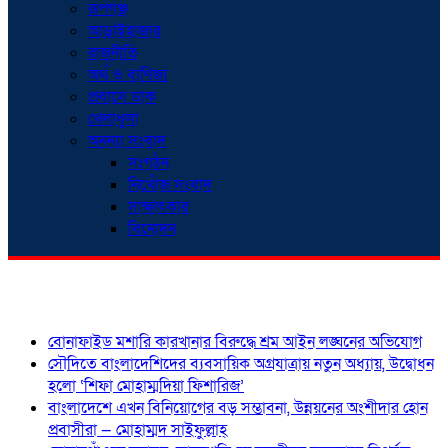
রূপগঞ্জ
আড়াইহাজার
রাজনীতি
অর্থ ও বাণিজ্য
প্রবাসে ডাক
খেলাধুলা
অনন্যা সংবাদ
সংগঠন
নিখোঁজ সংবাদ
সাক্ষাৎকার
বিনোদন
শিরোনাম
বোনাফাইড মশারি কারখানার বিরুদ্ধে শ্রম আইন লঙ্ঘনের অভিযোগ
সৌদিতে বাংলাদেশিদের ব্যবসায়িক অগ্রযাত্রায় নতুন অধ্যায়, উদ্বোধন
হলো ‘শিফা মোহাম্মদিয়া ফিশারিজ’
বাংলাদেশে এখন বিনিয়োগের বড় সম্ভাবনা, উন্নয়নের অংশীদার হোন
প্রবাসীরা — মোহাম্মদ সাইফুল্লাহ্