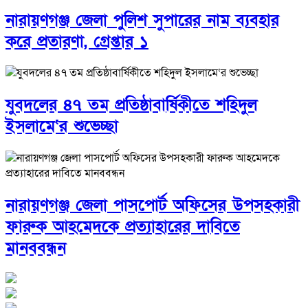
নারায়ণগঞ্জ জেলা পুলিশ সুপারের নাম ব্যবহার
করে প্রতারণা, গ্রেপ্তার ১
যুবদলের ৪৭ তম প্রতিষ্ঠাবার্ষিকীতে শহিদুল
ইসলামে‘র শুভেচ্ছা
নারায়ণগঞ্জ জেলা পাসপোর্ট অফিসের উপসহকারী
ফারুক আহমেদকে প্রত্যাহারের দাবিতে
মানববন্ধন