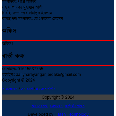
সম্পাদকঃ পাপ্পি আক্তার
সহ সম্পাদকঃ মুহাম্মদ আলী
নির্বাহী সম্পাদকঃ ফাহাদুল ইসলাম
ব্যবস্থাপনা সম্পাদকঃ মোঃ তারেক হোসেন
অফিস
অফিসঃ
বার্তা কক্ষ
মোবাইলঃ 01615537755
ইমেইলঃ dailynarayanganjerdak@gmail.com
Copyright © 2024
আমাদের কথা
!
যোগাযোগ
!
প্রাইভেসি পলিসি
Copyright © 2024
আমাদের কথা
!
যোগাযোগ
!
প্রাইভেসি পলিসি
Developed by:
Flash Technology