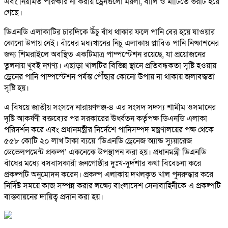
এবং নিয়মিত পরিষ্কার না করায় ড্রেনগুলো ময়লা, বালি ও মাটিতে ভরাট হয়ে
গেছে।
ডিএনডি এলাকাটির চারদিকে উঁচু বাঁধ থাকার ফলে পানি বের হয়ে যাওয়ার
কোনো উপায় নেই। বাঁধের মধ্যখানের নিচু এলাকায় প্লাবিত পানি নিষ্কাশনের
জন্য শিমরাইলে অবস্থিত একটিমাত্র পাম্পস্টেশন রয়েছে, যা প্রয়োজনের
তুলনায় খুবই নগণ্য। এছাড়া খালটির বিভিন্ন স্থানে প্রতিবন্ধকতা সৃষ্টি হওয়ায়
ড্রেনের পানি পাম্পস্টেশন পর্যন্ত পৌঁছার কোনো উপায় না থাকায় জলাবদ্ধতা
সৃষ্টি হয়।
এ বিষয়ে জাতীয় সংসদে নারায়ণগঞ্জ-৪ এর সংসদ সদস্য শামীম ওসমানের
দৃষ্টি আকর্ষণী বক্তব্যের পর সরকারের ঊর্ধ্বতন কর্তৃপক্ষ ডিএনডি এলাকা
পরিদর্শন করে এবং প্রধানমন্ত্রীর নির্দেশে পানিসম্পদ মন্ত্রণালয়ের পক্ষ থেকে
৫৫৮ কোটি ২০ লাখ টাকা ব্যয়ে ‘ডিএনডি ড্রেনেজ অ্যান্ড স্যুয়ারেজ
ডেভেলপমেন্ট প্রকল্প’ একনেকে উপস্থাপন করা হয়। প্রধানমন্ত্রী ডিএনডি
বাঁধের মধ্যে বসবাসকারী জনগোষ্ঠীর দুঃখ-দুর্দশার কথা বিবেচনা করে
প্রকল্পটি অনুমোদন করেন। প্রকল্প এলাকায় দখলকৃত খাল পুনরুদ্ধার করে
নির্দিষ্ট সময়ে কাজ সম্পন্ন করার লক্ষ্যে বাংলাদেশ সেনাবাহিনীকে এ প্রকল্পটি
বাস্তবায়নের দায়িত্ব প্রদান করা হয়।