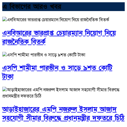
এ বিভাগের আরও খবর
এনবিআরের ভারপ্রাপ্ত চেয়ারম্যান নিয়োগ নিয়ে
রাজনৈতিক বিতর্ক
এসপি শামীমা পারভীন ও সাড়ে ৯শত কোটি
টাকা
আড়াইহাজারের এমপি নজরুল ইসলাম আজাদ
সহযোগী সীমার বিরুদ্ধে প্রধানমন্ত্রীর দফতরে চিঠি