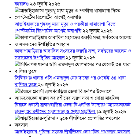
কারাদণ্ড
২৩ জুলাই ২০২৬
আড়াইহাজারে গৃহবধূ মায়া মৃত্যু ও পরকীয়া ধামাচাপা দিতে
পোস্টমর্টেম রিপোর্টের আগেই অনাপত্তি
২২ জুলাই ২০২৬
কালাপাহাড়িয়ায় আবাবিল সংসদের জরুরি সভা, সর্বস্তরের আলেম ও
সদস্যদের উপস্থিতির আহ্বান
২১ জুলাই ২০২৬
সিদ্ধিরগঞ্জ থানার ওসি এমদাদুল যোগদানের পর থেকেই ৩৪ ধারা
বাণিজ্য তুঙ্গে
২০ জুলাই ২০২৬
রিয়াদে প্রবাসী ব্রাহ্মণবাড়িয়া জেলা বিএনপির উদ্যোগে অ্যাডভোকেট
হারুন অর রশীদের স্মরণ সভা ও দোয়া মাহফিল
১৯ জুলাই ২০২৬
আড়াইহাজার-পুরিন্দা সড়কে দীর্ঘদিনের ভোগান্তির পথচলার অবসান