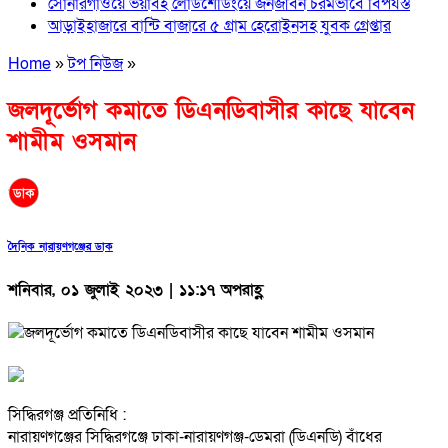
সোনারগাঁওয়ে ভয়াবহ লোডশেডিংয়ে জনজীবন চরমভাবে বিপর্যস্ত
আড়াইহাজারে বান্টি বাজারে ৫ গ্রাম হেরোইনসহ যুবক গ্রেপ্তার
Home
»
টপ নিউজ
»
জলদূর্ভোগ কমাতে ডিএনডিবাসীর কাছে যাবেন
শামীম ওসমান
দৈনিক নারায়ণগঞ্জের ডাক
শনিবার, ০১ জুলাই ২০২৩ | ১১:১৭ অপরাহ্ণ
সিদ্ধিরগঞ্জ প্রতিনিধি :
নারায়ণগঞ্জের সিদ্ধিরগঞ্জে ঢাকা-নারায়ণগঞ্জ-ডেমরা (ডিএনডি) বাঁধের