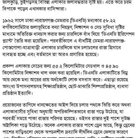
জালকুড়ি, ভুইগড়সহ বিভিন্ন এলাকার জলাবদ্ধতার সৃষ্টি হয়। এতে করে চরম
বিপাকে পড়েন এখানকার বাসিন্দারা।
১৯৬২ সালে ঢাকা-নারায়ণগঞ্জ-ডেমরার (ডিএনডি) মধ্যকার ৫৮.২২
বর্গকিলোমিটার জলাভূমিতে বন্যা নিয়ন্ত্রণ, নিষ্কাশন ও সেচ সুবিধা সৃষ্টির
মাধ্যমে অতিরিক্ত ধানচাষ করার জন্য চারদিকে বাঁধ নিয়ে ‘ডিএনডি ইরিগেশন
প্ল্যান্ট’ তৈরি করা হয়েছিল। পরবর্তীকালে এ বাঁধটিই ডেমরা-নারায়ণগঞ্জ-
পোস্তগোলা-যাত্রাবাড়ী এলাকার চারদিকে যান চলাচলের রাস্তা হিসাবে
ব্যবহৃত হচ্ছে এবং বর্তমানে তা আরও প্রসারিত হয়েছে।
প্রকল্প এলাকায় সেচের জন্য ৫৫.২ কিলোমিটার সেচখাল ও ৪৫.৯০
কিলোমিটার নিষ্কাশন খাল খনন করা হয়েছিল। ডিএনডি এলাকাটিতে নিম্ন
আয় থেকে মধ্য আয়ের প্রায় অর্ধকোটি লোক বসবাস করে। এছাড়া রয়েছে
অসংখ্য উপাসনালয়সহ শিক্ষাপ্রতিষ্ঠান, ছোট-মাঝারি শিল্পপ্রতিষ্ঠান, ব্যবসা
প্রতিষ্ঠান ইত্যাদি।
প্রয়োজনের তাগিদে ধানক্ষেতের আইল দিয়ে চলার পথকে ভিত্তি করে অথবা
এলাকাবাসীর সুবিধা অনুযায়ী অপরিকল্পিতভাবে রাস্তা গড়ে উঠেছে, যা
পরবর্তী সময়ে পাকা রাস্তায় পরিণত হয়েছে। ওইসব রাস্তার দুই পাশে সুউচ্চ
অট্টালিকা গড়ে উঠেছে। অনেক এলাকায় রাস্তার পাশে ড্রেন আছে, কিন্তু ড্রেনের
পাশের বাড়িগুলো থেকে অপচনশীল দ্রব্যাদি দীর্ঘদিন ড্রেনে ফেলার কারণে