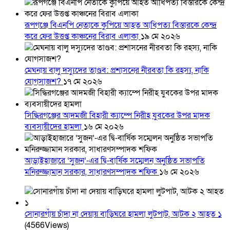
রূপগঞ্জে বিএনপি নেতাকে কুপিয়ে আহত আধিপত্য বিস্তারকে কেন্দ্র
করে ফের উত্তপ্ত কাঞ্চনের বিরাব এলাকা
১৯ মে ২০২৬
মেঘনায় বালু দস্যুদের তাণ্ডব: প্রশাসনের নীরবতা কি রহস্য, নাকি
যোগসাজশ?
১৭ মে ২০২৬
সিদ্ধিরগঞ্জের আদমজী বিহারী ক্যাম্পে নিরীহ যুবকের উপর মাদক
ব্যবসায়ীদের হামলা
১৬ মে ২০২৬
আড়াইহাজারে ‘সুজন’-এর দ্বি-বার্ষিক সম্মেলন অনুষ্ঠিত সভাপতি
মনিরুজ্জামান সরকার, সাধারণসম্পাদক শফিক
১৬ মে ২০২৬
সোনারগাঁয় চাঁদা না দেয়ায় বাড়িঘরে হামলা লুটপাট, আটক ২ আহত ১
(4566Views)