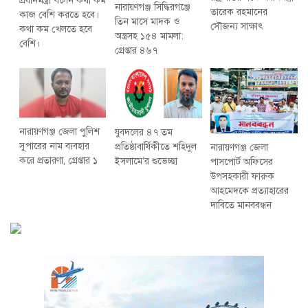
প্রধানমন্ত্রী বলেন কথা কম
নারায়ণগঞ্জ সিদ্ধিরগঞ্জে
তারেক রহমানের
কাজ বেশি করতে হবে।
তিন মাসে মাদক ও
সৌজন্য সাক্ষাৎ
কথা কম খেলতে হবে
অস্ত্রসহ ১৫৪ মামলা:
বেশি।
গ্রেপ্তার ৪৬৭
নারায়ণগঞ্জ জেলা পুলিশ
যুবদলের ৪৭ তম
সুপারের নাম ব্যবহার
প্রতিষ্ঠাবার্ষিকীতে শহিদুল
নারায়ণগঞ্জ জেলা
করে প্রতারণা, গ্রেপ্তার ১
ইসলামে‘র শুভেচ্ছা
পাসপোর্ট অফিসের
উপসহকারী ফারুক
আহমেদকে প্রত্যাহারের
দাবিতে মানববন্ধন