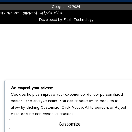
Copyright © 2024
আমাদের কথা
!
যোগাযোগ
!
প্রাইভেসি পলিসি
Developed by:
Flash Technology
সোনারগাঁয়ে ৬৮ পিস ইয়াবাসহ নারী মাদক
ব্যবসায়ী গ্রেফতার
০৩ আগস্ট ২০২৬
We respect your privacy
সোনারগাঁয়ে পরিত্যক্ত উন্নয়ন প্রকল্প:
Cookies help us improve your experience, deliver personalized
ঠিকাদারের গাফিলতি নাকি তদারকির অভাব
content, and analyze traffic. You can choose which cookies to
০২ আগস্ট ২০২৬
allow by clicking
Customize
. Click
Accept All
to consent or
Reject
All
to decline non-essential cookies.
Customize
নারায়ণগঞ্জে জাতীয় যুব শক্তির নতুন কমিটি,