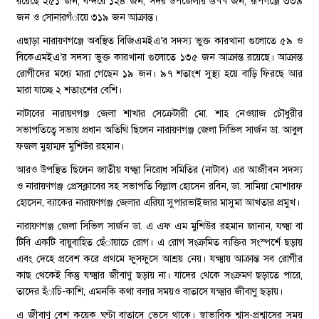
রয়েছে ২৫১ জন, বন্দরে ১২৪ জন, সদর উপজেলায় ৬৭৭ জন, রূপগঞ্জে ৩৩৯
জন ও সোনারগঁায়ে ৩১৯ জন আক্রান্ত।
এছাড়া নারায়ণগঞ্জে অবস্থিত বিজিএমইএ‘র সদস্য ভুক্ত কারখানা গুলোতে ৫৯ ও
বিকেএমইএ‘র সদস্য ভুক্ত কারখানা গুলোতে ১৩৫ জন আক্রান্ত রয়েছে। আক্রান্ত
রোগীদের মধ্যে মারা গেছেন ১৯ জন। ৯৭ শতাংশ সুস্থ্য হয়ে বাড়ি ফিরছে আর
মারা যাচ্ছে ২ শতাংশের বেশি।
নাটাবের নারায়ণগঞ্জ জেলা শাখার সেক্রেটারী মো. শাহ নেওয়াজ চৌধুরীর
সভাপতিত্বে সভায় প্রধান অতিথি ছিলেন নারায়ণগঞ্জ জেলা সিভিল সার্জন ডা. আবুল
ফজল মুহাম্মদ মুশিউর রহমান।
আরও উপস্থিত ছিলেন জাতীয় যক্ষ্মা নিরোধ সমিতির (নাটাব) এর আজীবন সদস্য
ও নারায়ণগঞ্জ প্রেসক্লাবের সহ সভাপতি বিল্লাল হোসেন রবিন, ডা. সামিয়া মোশারফ
হোসেন, ব্যাকের নারায়ণগঞ্জ জেলার এরিয়া সুপারভাইজার মাসুমা আখতার প্রমুখ।
নারায়ণগঞ্জ জেলা সিভিল সার্জন ডা. এ এফ এম মুশিউর রহমান জানান, যক্ষ্মা বা
টিবি একটি বায়ুবাহিত ছেঁায়াচে রোগ। এ রোগ সংক্রমিত ব্যক্তির সংস্পর্শে ছড়ায়
এবং দেহে প্রবেশ করে প্রথমে ফুসফুসে আশ্রয় নেয়। যক্ষ্মায় আক্রান্ত সব রোগীর
কাছ থেকেই কিন্তু যক্ষ্মার জীবাণু ছড়ায় না। যাদের থেকে সংক্রমণ ছড়াতে পারে,
তাদের হঁাচি-কাশি, এমনকি কথা বলার সময়ও বাতাসে যক্ষ্মার জীবাণু ছড়ায়।
এ জীবাণু বেশ কয়েক ঘণ্টা বাতাসে ভেসে থাকে। স্বাভাবিক শ্বাস-প্রশ্বাসের সময়