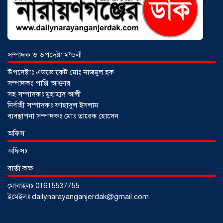
সম্পাদক ও উপদেষ্টা মন্ডলী
উপদেষ্টাঃ এডভোকেট মোঃ নাজমুল হক
সম্পাদকঃ পাপ্পি আক্তার
সহ সম্পাদকঃ মুহাম্মদ আলী
নির্বাহী সম্পাদকঃ ফাহাদুল ইসলাম
ব্যবস্থাপনা সম্পাদকঃ মোঃ তারেক হোসেন
আড়াইহাজারে জেলেদের জালে উঠে এলো
অফিস
শর্টগান
০৩ আগস্ট ২০২৬
অফিসঃ
বার্তা কক্ষ
মোবাইলঃ 01615537755
ইমেইলঃ dailynarayanganjerdak@gmail.com