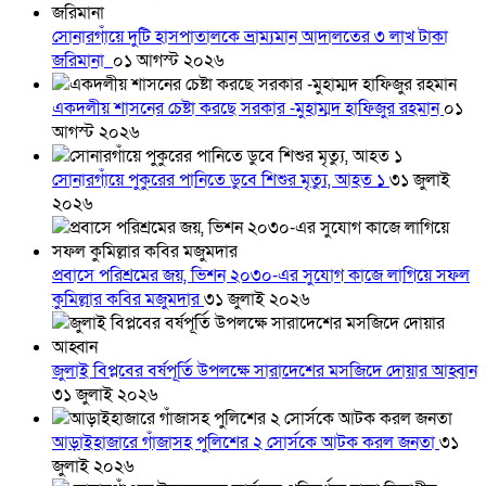
সোনারগাঁয়ে দুটি হাসপাতালকে ভ্রাম্যমান আদালতের ৩ লাখ টাকা
জরিমানা
০১ আগস্ট ২০২৬
একদলীয় শাসনের চেষ্টা করছে সরকার -মুহাম্মদ হাফিজুর রহমান
০১
আগস্ট ২০২৬
সোনারগাঁয়ে পুকুরের পানিতে ডুবে শিশুর মৃত্যু, আহত ১
৩১ জুলাই
২০২৬
প্রবাসে পরিশ্রমের জয়, ভিশন ২০৩০-এর সুযোগ কাজে লাগিয়ে সফল
কুমিল্লার কবির মজুমদার
৩১ জুলাই ২০২৬
জুলাই বিপ্লবের বর্ষপূর্তি উপলক্ষে সারাদেশের মসজিদে দোয়ার আহ্বান
৩১ জুলাই ২০২৬
আড়াইহাজারে গাঁজাসহ পুলিশের ২ সোর্সকে আটক করল জনতা
৩১
জুলাই ২০২৬