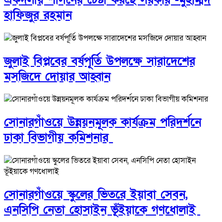
হাফিজুর রহমান
জুলাই বিপ্লবের বর্ষপূর্তি উপলক্ষে সারাদেশের
মসজিদে দোয়ার আহ্বান
সোনারগাঁওয়ে উন্নয়নমূলক কার্যক্রম পরিদর্শনে
ঢাকা বিভাগীয় কমিশনার
সোনারগাঁওয়ে স্কুলের ভিতরে ইয়াবা সেবন,
এনসিপি নেতা হোসাইন ভূঁইয়াকে গণধোলাই