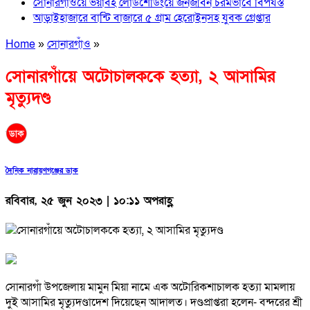
সোনারগাঁওয়ে ভয়াবহ লোডশেডিংয়ে জনজীবন চরমভাবে বিপর্যস্ত
আড়াইহাজারে বান্টি বাজারে ৫ গ্রাম হেরোইনসহ যুবক গ্রেপ্তার
Home
»
সোনারগাঁও
»
সোনারগাঁয়ে অটোচালককে হত্যা, ২ আসামির
মৃত্যুদণ্ড
দৈনিক নারায়ণগঞ্জের ডাক
রবিবার, ২৫ জুন ২০২৩ | ১০:১১ অপরাহ্ণ
সোনারগাঁ উপজেলায় মামুন মিয়া নামে এক অটোরিকশাচালক হত্যা মামলায়
দুই আসামির মৃত্যুদণ্ডাদেশ দিয়েছেন আদালত। দণ্ডপ্রাপ্তরা হলেন- বন্দরের শ্রী