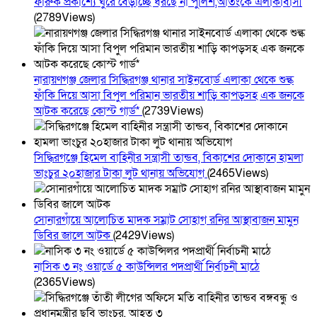
ফারুক প্রকাশ্যে ঘুরে বেড়াচ্ছে ধরছে না পুলিশ,আতংকে এলাকাবাসী
(2789Views)
নারায়ণগঞ্জ জেলার সিদ্ধিরগঞ্জ থানার সাইনবোর্ড এলাকা থেকে শুল্ক
ফাঁকি দিয়ে আসা বিপুল পরিমান ভারতীয় শাড়ি কাপড়সহ এক জনকে
আটক করেছে কোস্ট গার্ড*
(2739Views)
সিদ্ধিরগঞ্জে হিমেল বাহিনীর সন্ত্রাসী তান্ডব, বিকাশের দোকানে হামলা
ভাংচুর ২০হাজার টাকা লুট থানায় অভিযোগ
(2465Views)
সোনারগাঁয়ে আলোচিত মাদক সম্রাট সোহাগ রনির আস্থাবাজন মামুন
ডিবির জালে আটক
(2429Views)
নাসিক ৩ নং ওয়ার্ডে ৫ কাউন্সিলর পদপ্রার্থী নির্বাচনী মাঠে
(2365Views)