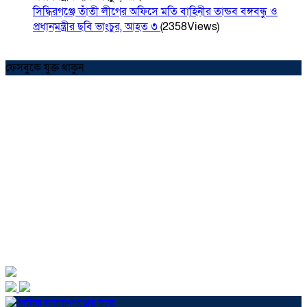
সিদ্ধিরগঞ্জে তাঁতী লীগের অফিসে মতি বাহিনীর তান্ডব বঙ্গবন্ধু ও
প্রধানমন্ত্রীর ছবি ভাংচুর, আহত ৩
(2358Views)
ফেসবুকে যুক্ত থাকুন