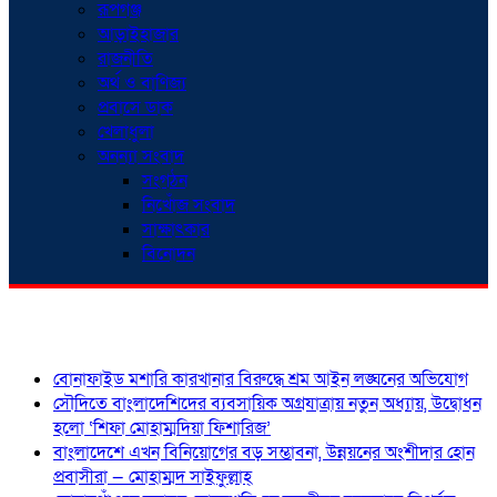
রূপগঞ্জ
আড়াইহাজার
রাজনীতি
অর্থ ও বাণিজ্য
প্রবাসে ডাক
খেলাধুলা
অনন্যা সংবাদ
সংগঠন
নিখোঁজ সংবাদ
সাক্ষাৎকার
বিনোদন
শিরোনাম
বোনাফাইড মশারি কারখানার বিরুদ্ধে শ্রম আইন লঙ্ঘনের অভিযোগ
সৌদিতে বাংলাদেশিদের ব্যবসায়িক অগ্রযাত্রায় নতুন অধ্যায়, উদ্বোধন
হলো ‘শিফা মোহাম্মদিয়া ফিশারিজ’
বাংলাদেশে এখন বিনিয়োগের বড় সম্ভাবনা, উন্নয়নের অংশীদার হোন
প্রবাসীরা — মোহাম্মদ সাইফুল্লাহ্