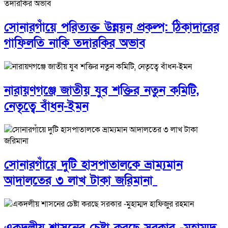
সোনারগাঁয়ে পরিত্যক্ত উন্নয়ন প্রকল্প: ঠিকাদারের
গাফিলতি নাকি তদারকির অভাব
নারায়ণগঞ্জে জাতীয় যুব শক্তির নতুন কমিটি,
নেতৃত্বে বাঁধন-ইমন
সোনারগাঁয়ে দুটি হাসপাতালকে ভ্রাম্যমান
আদালতের ৩ লাখ টাকা জরিমানা
একদলীয় শাসনের চেষ্টা করছে সরকার -মুহাম্মদ