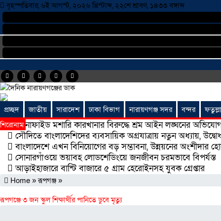
বৃহস্পতিবার, ৬ই আগস্ট, ২০২৬ খ্রিস্টাব্দ, ২২শে শ্রাবণ, ১৪৩৩ বঙ্গাব্দ
প্রচ্ছদ
জাতীয়
সারাদেশ
ঢাকা বিভাগ
নারায়ণগঞ্জ সদর
বন্দর
ফতুল্ল
বোনাফাইড মশারি কারখানার বিরুদ্ধে শ্রম আইন লঙ্ঘনের অভিযো
শিরোনাম
সৌদিতে বাংলাদেশিদের ব্যবসায়িক অগ্রযাত্রায় নতুন অধ্যায়, উদ্ব
বাংলাদেশে এখন বিনিয়োগের বড় সম্ভাবনা, উন্নয়নের অংশীদার হোন প
সোনারগাঁওয়ে ভয়াবহ লোডশেডিংয়ে জনজীবন চরমভাবে বিপর্যস্ত
আড়াইহাজারে বান্টি বাজারে ৫ গ্রাম হেরোইনসহ যুবক গ্রেপ্তার
Home
»
রূপগঞ্জ
»
রূপগঞ্জে ৩ জন স্কুল শিক্ষার্থীর পানিতে ডুবে মৃত্যু