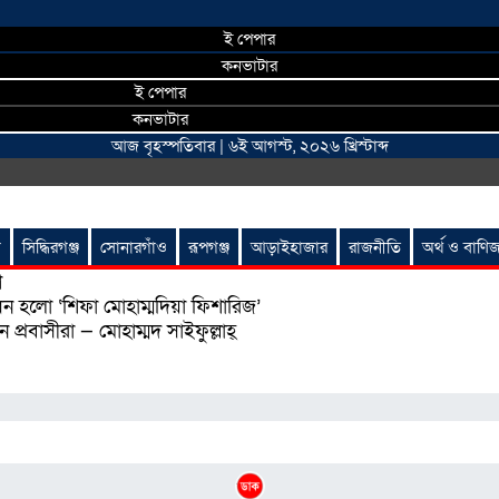
ই পেপার
কনভাটার
ই পেপার
কনভাটার
আজ বৃহস্পতিবার | ৬ই আগস্ট, ২০২৬ খ্রিস্টাব্দ
া
সিদ্ধিরগঞ্জ
সোনারগাঁও
রূপগঞ্জ
আড়াইহাজার
রাজনীতি
অর্থ ও বাণিজ
গ
োধন হলো ‘শিফা মোহাম্মদিয়া ফিশারিজ’
্রবাসীরা — মোহাম্মদ সাইফুল্লাহ্