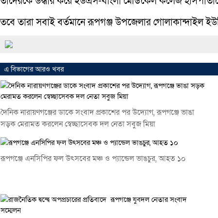
তাদেরকে উদ্ধার করে ইউএস-বাংলা মেডিকেল কলেজ হাসপাতালে
তবে তারা সবাই বর্তমানে রূপগঞ্জ উপজেলার গোলাকান্দাইল ইউ
এ বিভাগের আরও খবর
দৈনিক নারায়ণগঞ্জের ডাকে সংবাদ প্রকাশের পর উদ্যোগ, রূপগঞ্জে ভাঙা
সড়ক মেরামত করলেন স্বেচ্ছাসেবক দল নেতা সবুজ মিয়া
রূপগঞ্জে এনসিপির ফল উৎসবের মঞ্চ ও প্যান্ডেল ভাঙচুর, আহত ১০