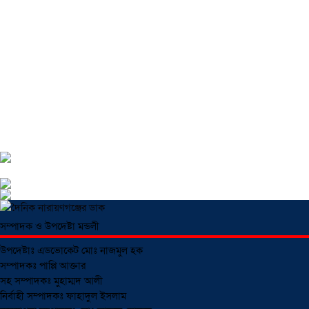
একদলীয় শাসনের চেষ্টা করছে সরকার -মুহাম্মদ হাফিজুর রহমান
০১ আগস্ট ২০২৬
সোনারগাঁয়ে পুকুরের পানিতে ডুবে শিশুর মৃত্যু, আহত ১
৩১ জুলাই ২০২৬
প্রবাসে পরিশ্রমের জয়, ভিশন ২০৩০-এর সুযোগ কাজে লাগিয়ে সফল কুমিল্লার কবির 
জুলাই বিপ্লবের বর্ষপূর্তি উপলক্ষে সারাদেশের মসজিদে দোয়ার আহ্বান
৩১ জুলাই ২০
আড়াইহাজারে গাঁজাসহ পুলিশের ২ সোর্সকে আটক করল জনতা
৩১ জুলাই ২০২৬
সম্পাদক ও উপদেষ্টা মন্ডলী
সোনারগাঁওয়ে উন্নয়নমূলক কার্যক্রম পরিদর্শনে ঢাকা বিভাগীয় কমিশনার
৩০ জুলাই 
উপদেষ্টাঃ এডভোকেট মোঃ নাজমুল হক
সম্পাদকঃ পাপ্পি আক্তার
সাইনবোর্ডে কাইল্লা মাসুদ বাহিনীর চাঁদাবাজি: জিম্মি চালক ও যাত্রীরা
৩০ জুলাই ২০২
সহ সম্পাদকঃ মুহাম্মদ আলী
নির্বাহী সম্পাদকঃ ফাহাদুল ইসলাম