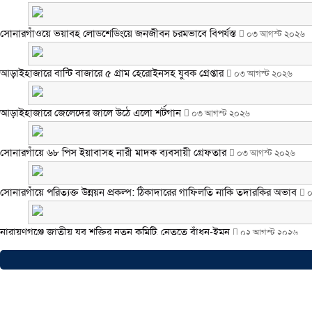
সোনারগাঁওয়ে ভয়াবহ লোডশেডিংয়ে জনজীবন চরমভাবে বিপর্যস্ত
০৩ আগস্ট ২০২৬
আড়াইহাজারে বান্টি বাজারে ৫ গ্রাম হেরোইনসহ যুবক গ্রেপ্তার
০৩ আগস্ট ২০২৬
আড়াইহাজারে জেলেদের জালে উঠে এলো শর্টগান
০৩ আগস্ট ২০২৬
সোনারগাঁয়ে ৬৮ পিস ইয়াবাসহ নারী মাদক ব্যবসায়ী গ্রেফতার
০৩ আগস্ট ২০২৬
সোনারগাঁয়ে পরিত্যক্ত উন্নয়ন প্রকল্প: ঠিকাদারের গাফিলতি নাকি তদারকির অভাব
০
নারায়ণগঞ্জে জাতীয় যুব শক্তির নতুন কমিটি, নেতৃত্বে বাঁধন-ইমন
০২ আগস্ট ২০২৬
আড়াইহাজারে বিএনপি-জামায়াতের মিছিলে মুখোমুখি অবস্থান
০১ আগস্ট ২০২৬
সোনারগাঁয়ে দুটি হাসপাতালকে ভ্রাম্যমান আদালতের ৩ লাখ টাকা জরিমানা
০১ আগস