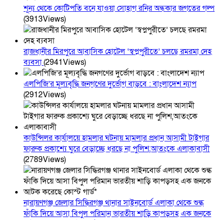
শূন্য থেকে কোটিপতি বনে যাওয়া সোহাগ রনির অন্ধকার জগতের গল্প
(3913Views)
রাজধানীর মিরপুরে আবাসিক হোটেল ‘স্বপ্নপুরীতে’ চলছে রমরমা দেহ
ব্যবসা
(2941Views)
এলপিজি’র মূল্যবৃদ্ধি জনগণের দুর্ভোগ বাড়বে : বাংলাদেশ ন্যাপ
(2912Views)
কাউন্সিলর কার্যালয়ে হামলার ঘটনায় মামলার প্রধান আসামী টাইগার
ফারুক প্রকাশ্যে ঘুরে বেড়াচ্ছে ধরছে না পুলিশ,আতংকে এলাকাবাসী
(2789Views)
নারায়ণগঞ্জ জেলার সিদ্ধিরগঞ্জ থানার সাইনবোর্ড এলাকা থেকে শুল্ক
ফাঁকি দিয়ে আসা বিপুল পরিমান ভারতীয় শাড়ি কাপড়সহ এক জনকে