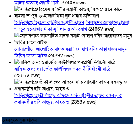
আটক করেছে কোস্ট গার্ড*
(2740Views)
সিদ্ধিরগঞ্জে হিমেল বাহিনীর সন্ত্রাসী তান্ডব, বিকাশের দোকানে হামলা
ভাংচুর ২০হাজার টাকা লুট থানায় অভিযোগ
(2466Views)
সোনারগাঁয়ে আলোচিত মাদক সম্রাট সোহাগ রনির আস্থাবাজন মামুন
ডিবির জালে আটক
(2429Views)
নাসিক ৩ নং ওয়ার্ডে ৫ কাউন্সিলর পদপ্রার্থী নির্বাচনী মাঠে
(2365Views)
সিদ্ধিরগঞ্জে তাঁতী লীগের অফিসে মতি বাহিনীর তান্ডব বঙ্গবন্ধু ও
প্রধানমন্ত্রীর ছবি ভাংচুর, আহত ৩
(2358Views)
ফেসবুকে যুক্ত থাকুন