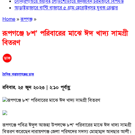
সোনারগাঁওয়ে ভয়াবহ লোডশেডিংয়ে জনজীবন চরমভাবে বিপর্যস্ত
আড়াইহাজারে বান্টি বাজারে ৫ গ্রাম হেরোইনসহ যুবক গ্রেপ্তার
Home
»
রূপগঞ্জ
»
রূপগঞ্জে ৮শ’ প‌রিবা‌রের মা‌ঝে ঈদ খাদ্য সামগ্রী
বিতরণ
দৈনিক নারায়ণগঞ্জের ডাক
রবিবার, ২৫ জুন ২০২৩ | ২:১০ পূর্বাহ্ণ
রূপগঞ্জে প‌বিত্র ঈদুল আজহা উপল‌ক্ষে ৮শ’ প‌রিবা‌রের মা‌ঝে ঈদ খাদ্য সামগ্রী
বিতরণ করেছেন নারায়ণগঞ্জ জেলা প‌রিষ‌দের সদস্য মোহাম্মদ আনছার আলী।