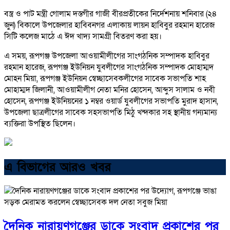
বস্ত্র ও পাট মন্ত্রী গোলাম দস্তগীর গাজী বীরপ্রতীকের নির্দেশনায় শ‌নিবার (২৪
জুন) বিকা‌লে উপ‌জেলার হা‌বিবনগর এলাকায় লায়ন হা‌বিবুর রহমান হা‌রেজ
সি‌টি ক‌লেজ মা‌ঠে এ ঈদ খাদ্য সামগ্রী বিতরণ করা হয়।
এ সময়, রূপগঞ্জ উপজেলা আওয়ামীলীগের সাংগঠ‌নিক সম্পাদক হা‌বিবুর
রহমান হা‌রেজ, রূপগঞ্জ ইউ‌নিয়ন যুবলী‌গের সাংগঠনিক সম্পাদক মোহাম্মদ
মোহন মিয়া, রূপগঞ্জ ইউ‌নিয়ন স্বেচ্ছা‌সেবকলী‌গের সা‌বেক সভাপ‌তি শাহ
মোহাম্মদ জিলানী, আওয়ামীলী‌গ নেতা ম‌নির হো‌সেন, আব্দুস সালাম ও নবী
হো‌সেন, রূপগঞ্জ ইউ‌নিয়নের ১ নম্বর ওয়ার্ড যুবলী‌গের সভাপ‌তি মুরাদ হাসান,
উপ‌জেলা ছাত্রলী‌গের সা‌বেক সহসভাপ‌তি মিঠু খন্দকার সহ স্থানীয় গন্যমান্য
ব্য‌ক্তিরা উপ‌স্থিত ছিলেন।
এ বিভাগের আরও খবর
দৈনিক নারায়ণগঞ্জের ডাকে সংবাদ প্রকাশের পর