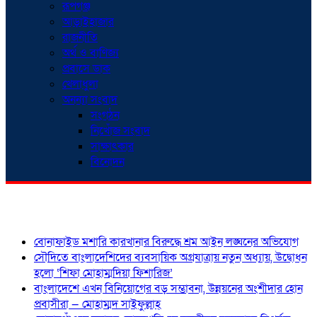
রূপগঞ্জ
আড়াইহাজার
রাজনীতি
অর্থ ও বাণিজ্য
প্রবাসে ডাক
খেলাধুলা
অনন্যা সংবাদ
সংগঠন
নিখোঁজ সংবাদ
সাক্ষাৎকার
বিনোদন
শিরোনাম
বোনাফাইড মশারি কারখানার বিরুদ্ধে শ্রম আইন লঙ্ঘনের অভিযোগ
সৌদিতে বাংলাদেশিদের ব্যবসায়িক অগ্রযাত্রায় নতুন অধ্যায়, উদ্বোধন
হলো ‘শিফা মোহাম্মদিয়া ফিশারিজ’
বাংলাদেশে এখন বিনিয়োগের বড় সম্ভাবনা, উন্নয়নের অংশীদার হোন
প্রবাসীরা — মোহাম্মদ সাইফুল্লাহ্