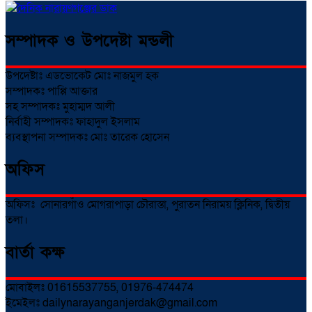
সম্পাদক ও উপদেষ্টা মন্ডলী
উপদেষ্টাঃ এডভোকেট মোঃ নাজমুল হক
সম্পাদকঃ পাপ্পি আক্তার
সহ সম্পাদকঃ মুহাম্মদ আলী
নির্বাহী সম্পাদকঃ ফাহাদুল ইসলাম
ব্যবস্থাপনা সম্পাদকঃ মোঃ তারেক হোসেন
অফিস
অফিসঃ সোনারগাঁও মোগরাপাড়া চৌরাস্তা, পুরাতন নিরাময় ক্লিনিক, দ্বিতীয়
তলা।
বার্তা কক্ষ
মোবাইলঃ 01615537755, 01976-474474
ইমেইলঃ dailynarayanganjerdak@gmail.com