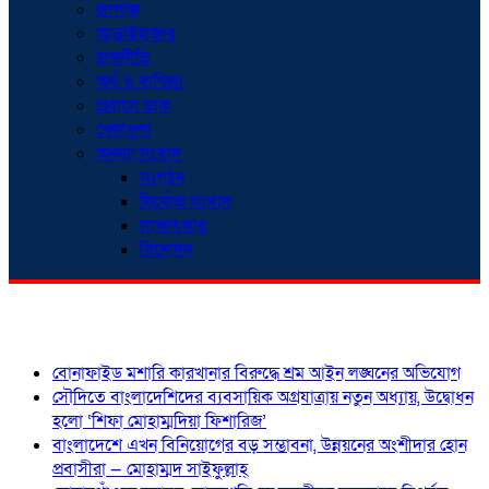
রূপগঞ্জ
আড়াইহাজার
রাজনীতি
অর্থ ও বাণিজ্য
প্রবাসে ডাক
খেলাধুলা
অনন্যা সংবাদ
সংগঠন
নিখোঁজ সংবাদ
সাক্ষাৎকার
বিনোদন
শিরোনাম
বোনাফাইড মশারি কারখানার বিরুদ্ধে শ্রম আইন লঙ্ঘনের অভিযোগ
সৌদিতে বাংলাদেশিদের ব্যবসায়িক অগ্রযাত্রায় নতুন অধ্যায়, উদ্বোধন
হলো ‘শিফা মোহাম্মদিয়া ফিশারিজ’
বাংলাদেশে এখন বিনিয়োগের বড় সম্ভাবনা, উন্নয়নের অংশীদার হোন
প্রবাসীরা — মোহাম্মদ সাইফুল্লাহ্