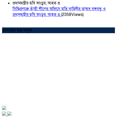
সিদ্ধিরগঞ্জে তাঁতী লীগের অফিসে মতি বাহিনীর তান্ডব বঙ্গবন্ধু ও
প্রধানমন্ত্রীর ছবি ভাংচুর, আহত ৩
(2358Views)
ফেসবুকে যুক্ত থাকুন