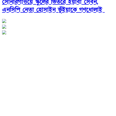
সোনারগাঁওয়ে স্কুলের ভিতরে ইয়াবা সেবন,
এনসিপি নেতা হোসাইন ভূঁইয়াকে গণধোলাই