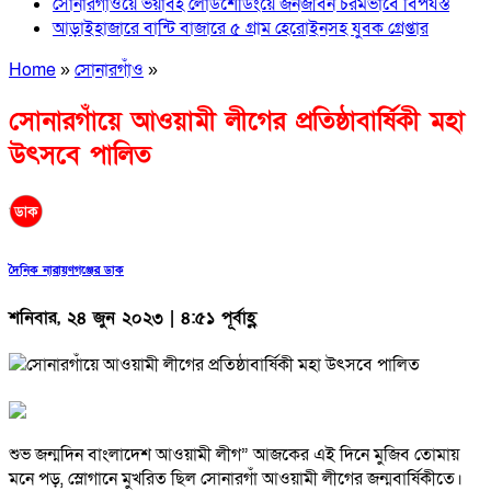
সোনারগাঁওয়ে ভয়াবহ লোডশেডিংয়ে জনজীবন চরমভাবে বিপর্যস্ত
আড়াইহাজারে বান্টি বাজারে ৫ গ্রাম হেরোইনসহ যুবক গ্রেপ্তার
Home
»
সোনারগাঁও
»
সোনারগাঁয়ে আওয়ামী লীগের প্রতিষ্ঠাবার্ষিকী মহা
উৎসবে পালিত
দৈনিক নারায়ণগঞ্জের ডাক
শনিবার, ২৪ জুন ২০২৩ | ৪:৫১ পূর্বাহ্ণ
শুভ জন্মদিন বাংলাদেশ আওয়ামী লীগ” আজকের এই দিনে মুজিব তোমায়
মনে পড়, স্লোগানে মুখরিত ছিল সোনারগাঁ আওয়ামী লীগের জন্মবার্ষিকীতে।