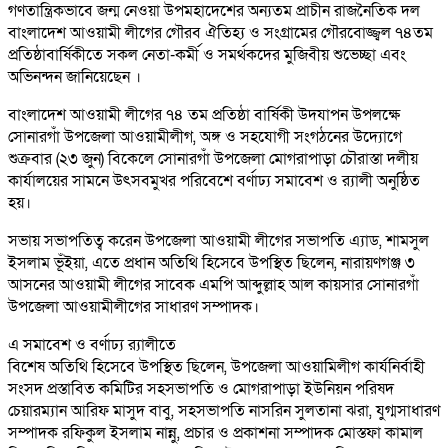
গণতান্ত্রিকভাবে জন্ম নেওয়া উপমহাদেশের অন্যতম প্রাচীন রাজনৈতিক দল
বাংলাদেশ আওয়ামী লীগের গৌরব ঐতিহ্য ও সংগ্রামের গৌরবোজ্জ্বল ৭৪তম
প্রতিষ্ঠাবার্ষিকীতে সকল নেতা-কর্মী ও সমর্থকদের মুজিবীয় শুভেচ্ছা এবং
অভিনন্দন জানিয়েছেন ।
বাংলাদেশ আওয়ামী লীগের ৭৪ তম প্রতিষ্ঠা বার্ষিকী উদযাপন উপলক্ষে
সোনারগাঁ উপজেলা আওয়ামীলীগ, অঙ্গ ও সহযোগী সংগঠনের উদ্যোগে
শুক্রবার (২৩ জুন) বিকেলে সোনারগাঁ উপজেলা মোগরাপাড়া চৌরাস্তা দলীয়
কার্যালয়ের সামনে উৎসবমুখর পরিবেশে বর্ণাঢ্য সমাবেশ ও র‍্যালী অনুষ্ঠিত
হয়।
সভায় সভাপতিত্ব করেন উপজেলা আওয়ামী লীগের সভাপতি এ্যাড, শামসুল
ইসলাম ভূঁইয়া, এতে প্রধান অতিথি হিসেবে উপস্থিত ছিলেন, নারায়ণগঞ্জ ৩
আসনের আওয়ামী লীগের সাবেক এমপি আব্দুল্লাহ আল কায়সার সোনারগাঁ
উপজেলা আওয়ামীলীগের সাধারণ সম্পাদক।
এ সমাবেশ ও বর্ণাঢ্য র‍্যালীতে
বিশেষ অতিথি হিসেবে উপস্থিত ছিলেন, উপজেলা আওয়ামিলীগ কার্যনির্বাহী
সংসদ প্রস্তাবিত কমিটির সহসভাপতি ও মোগরাপাড়া ইউনিয়ন পরিষদ
চেয়ারম্যান আরিফ মাসুদ বাবু, সহসভাপতি নাসরিন সুলতানা ঝরা, যুগ্মসাধারণ
সম্পাদক রফিকুল ইসলাম নান্নু, প্রচার ও প্রকাশনা সম্পাদক মোস্তফা কামাল