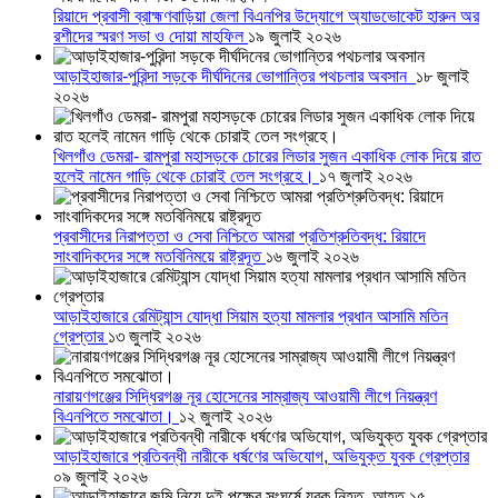
রিয়াদে প্রবাসী ব্রাহ্মণবাড়িয়া জেলা বিএনপির উদ্যোগে অ্যাডভোকেট হারুন অর
রশীদের স্মরণ সভা ও দোয়া মাহফিল
১৯ জুলাই ২০২৬
আড়াইহাজার-পুরিন্দা সড়কে দীর্ঘদিনের ভোগান্তির পথচলার অবসান
১৮ জুলাই
২০২৬
খিলগাঁও ডেমরা- রামপুরা মহাসড়কে চোরের লিডার সুজন একাধিক লোক দিয়ে রাত
হলেই নামেন গাড়ি থেকে চোরাই তেল সংগ্রহে।
১৭ জুলাই ২০২৬
প্রবাসীদের নিরাপত্তা ও সেবা নিশ্চিতে আমরা প্রতিশ্রুতিবদ্ধ: রিয়াদে
সাংবাদিকদের সঙ্গে মতবিনিময়ে রাষ্ট্রদূত
১৬ জুলাই ২০২৬
আড়াইহাজারে রেমিট্যান্স যোদ্ধা সিয়াম হত্যা মামলার প্রধান আসামি মতিন
গ্রেপ্তার
১৩ জুলাই ২০২৬
নারায়ণগঞ্জের সিদ্ধিরগঞ্জ নূর হোসেনের সাম্রাজ্য আওয়ামী লীগে নিয়ন্ত্রণ
বিএনপিতে সমঝোতা।
১২ জুলাই ২০২৬
আড়াইহাজারে প্রতিবন্ধী নারীকে ধর্ষণের অভিযোগ, অভিযুক্ত যুবক গ্রেপ্তার
০৯ জুলাই ২০২৬