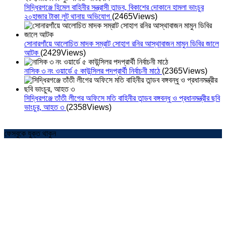
সিদ্ধিরগঞ্জে হিমেল বাহিনীর সন্ত্রাসী তান্ডব, বিকাশের দোকানে হামলা ভাংচুর
২০হাজার টাকা লুট থানায় অভিযোগ
(2465Views)
সোনারগাঁয়ে আলোচিত মাদক সম্রাট সোহাগ রনির আস্থাবাজন মামুন ডিবির জালে
আটক
(2429Views)
নাসিক ৩ নং ওয়ার্ডে ৫ কাউন্সিলর পদপ্রার্থী নির্বাচনী মাঠে
(2365Views)
সিদ্ধিরগঞ্জে তাঁতী লীগের অফিসে মতি বাহিনীর তান্ডব বঙ্গবন্ধু ও প্রধানমন্ত্রীর ছবি
ভাংচুর, আহত ৩
(2358Views)
ফেসবুকে যুক্ত থাকুন