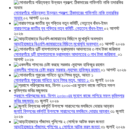
সোনারগাঁয়ে পরিত্যক্ত উন্নয়ন প্রকল্প: ঠিকাদারের গাফিলতি নাকি তদারকির
অভাব
০২ আগস্ট ২০২৬
নারায়ণগঞ্জে জাতীয় যুব শক্তির নতুন কমিটি, নেতৃত্বে বাঁধন-ইমন
০২ আগস্ট
২০২৬
আড়াইহাজারে বিএনপি-জামায়াতের মিছিলে মুখোমুখি অবস্থান
০১ আগস্ট ২০২৬
সোনারগাঁয়ে দুটি হাসপাতালকে ভ্রাম্যমান আদালতের ৩ লাখ টাকা জরিমানা
০১
আগস্ট ২০২৬
একদলীয় শাসনের চেষ্টা করছে সরকার -মুহাম্মদ হাফিজুর রহমান
০১ আগস্ট ২০২৬
সোনারগাঁয়ে পুকুরের পানিতে ডুবে শিশুর মৃত্যু, আহত ১
৩১ জুলাই ২০২৬
প্রবাসে পরিশ্রমের জয়, ভিশন ২০৩০-এর সুযোগ কাজে লাগিয়ে সফল কুমিল্লার
কবির মজুমদার
৩১ জুলাই ২০২৬
জুলাই বিপ্লবের বর্ষপূর্তি উপলক্ষে সারাদেশের মসজিদে দোয়ার আহ্বান
৩১ জুলাই
২০২৬
আড়াইহাজারে গাঁজাসহ পুলিশের ২ সোর্সকে আটক করল জনতা
৩১ জুলাই ২০২৬