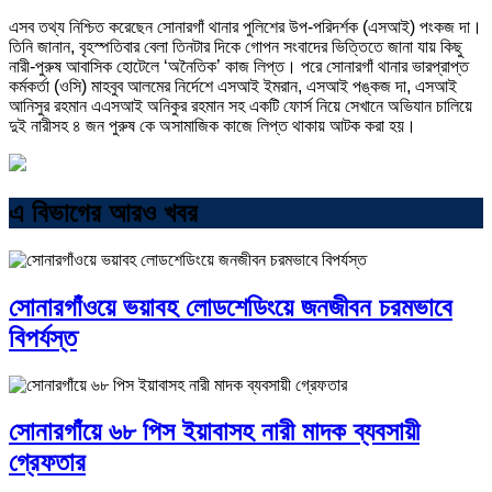
এসব তথ্য নিশ্চিত করেছেন সোনারগাঁ থানার পুলিশের উপ-পরিদর্শক (এসআই) পংকজ দা।
তিনি জানান, বৃহস্পতিবার বেলা তিনটার দিকে গোপন সংবাদের ভিত্তিতে জানা যায় কিছু
নারী-পুরুষ আবাসিক হোটেলে ‘অনৈতিক’ কাজ লিপ্ত। পরে সোনারগাঁ থানার ভারপ্রাপ্ত
কর্মকর্তা (ওসি) মাহবুব আলমের নির্দেশে এসআই ইমরান, এসআই পঙ্কজ দা, এসআই
আনিসুর রহমান এএসআই অনিকুর রহমান সহ একটি ফোর্স নিয়ে সেখানে অভিযান চালিয়ে
দুই নারীসহ ৪ জন পুরুষ কে অসামাজিক কাজে লিপ্ত থাকায় আটক করা হয়।
এ বিভাগের আরও খবর
সোনারগাঁওয়ে ভয়াবহ লোডশেডিংয়ে জনজীবন চরমভাবে
বিপর্যস্ত
সোনারগাঁয়ে ৬৮ পিস ইয়াবাসহ নারী মাদক ব্যবসায়ী
গ্রেফতার