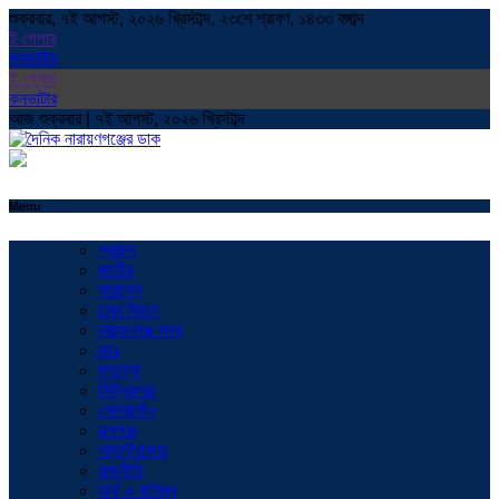
শুক্রবার, ৭ই আগস্ট, ২০২৬ খ্রিস্টাব্দ, ২৩শে শ্রাবণ, ১৪৩৩ বঙ্গাব্দ
ই পেপার
কনভাটার
ই পেপার
কনভাটার
আজ শুক্রবার | ৭ই আগস্ট, ২০২৬ খ্রিস্টাব্দ
Menu
প্রচ্ছদ
জাতীয়
সারাদেশ
ঢাকা বিভাগ
নারায়ণগঞ্জ সদর
বন্দর
ফতুল্লা
সিদ্ধিরগঞ্জ
সোনারগাঁও
রূপগঞ্জ
আড়াইহাজার
রাজনীতি
অর্থ ও বাণিজ্য