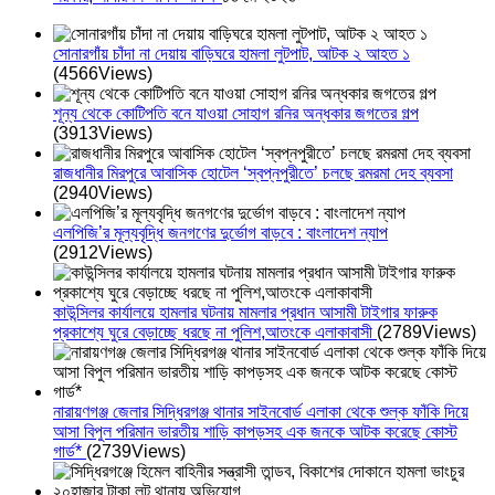
সোনারগাঁয় চাঁদা না দেয়ায় বাড়িঘরে হামলা লুটপাট, আটক ২ আহত ১
(4566Views)
শূন্য থেকে কোটিপতি বনে যাওয়া সোহাগ রনির অন্ধকার জগতের গল্প
(3913Views)
রাজধানীর মিরপুরে আবাসিক হোটেল ‘স্বপ্নপুরীতে’ চলছে রমরমা দেহ ব্যবসা
(2940Views)
এলপিজি’র মূল্যবৃদ্ধি জনগণের দুর্ভোগ বাড়বে : বাংলাদেশ ন্যাপ
(2912Views)
কাউন্সিলর কার্যালয়ে হামলার ঘটনায় মামলার প্রধান আসামী টাইগার ফারুক
প্রকাশ্যে ঘুরে বেড়াচ্ছে ধরছে না পুলিশ,আতংকে এলাকাবাসী
(2789Views)
নারায়ণগঞ্জ জেলার সিদ্ধিরগঞ্জ থানার সাইনবোর্ড এলাকা থেকে শুল্ক ফাঁকি দিয়ে
আসা বিপুল পরিমান ভারতীয় শাড়ি কাপড়সহ এক জনকে আটক করেছে কোস্ট
গার্ড*
(2739Views)