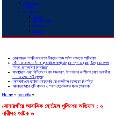
প্রবাসে ডাক
খেলাধুলা
অনন্যা সংবাদ
সংগঠন
নিখোঁজ সংবাদ
সাক্ষাৎকার
বিনোদন
শিরোনাম
বোনাফাইড মশারি কারখানার বিরুদ্ধে শ্রম আইন লঙ্ঘনের অভিযোগ
সৌদিতে বাংলাদেশিদের ব্যবসায়িক অগ্রযাত্রায় নতুন অধ্যায়, উদ্বোধন হলো
‘শিফা মোহাম্মদিয়া ফিশারিজ’
বাংলাদেশে এখন বিনিয়োগের বড় সম্ভাবনা, উন্নয়নের অংশীদার হোন প্রবাসীরা
— মোহাম্মদ সাইফুল্লাহ্
সোনারগাঁওয়ে ভয়াবহ লোডশেডিংয়ে জনজীবন চরমভাবে বিপর্যস্ত
আড়াইহাজারে বান্টি বাজারে ৫ গ্রাম হেরোইনসহ যুবক গ্রেপ্তার
Home
»
সোনারগাঁও
»
সোনারগাঁয়ে আবাসিক হোটেলে পুলিশের অভিযান : ২
নারীসহ আটক ৬