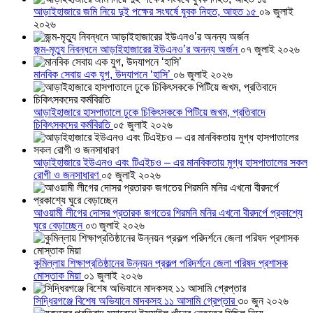
আড়াইহাজারে জমি নিয়ে দুই পক্ষের সংঘর্ষে যুবক নিহত, আহত ১৫
০৯ জুলাই
২০২৬
জন্ম-মৃত্যু নিবন্ধনে আড়াইহাজারের ইউএনও’র অনন্য অর্জন
০৭ জুলাই ২০২৬
মানবিক সেবায় এক যুগ, উদযাপনে ‘হাসি’
০৬ জুলাই ২০২৬
আড়াইহাজারে হাসপাতালে ঢুকে চিকিৎসককে পিটিয়ে জখম, প্রতিবাদে
চিকিৎসকদের কর্মবিরতি
০৫ জুলাই ২০২৬
আড়াইহাজারে ইউএনও এবং টিএইচও – এর মানবিকতায় মুগ্ধ হাসপাতালের সকল
রোগী ও জনসাধারণ
০৫ জুলাই ২০২৬
আওয়ামী লীগের দোসর প্রতারক জগতের শিরমনি মনির এখনো বীরদর্পে প্রকাশ্যে
ঘুরে বেড়াচ্ছেন
০৩ জুলাই ২০২৬
কুমিল্লায় শিক্ষাপ্রতিষ্ঠানের উন্নয়ন প্রকল্প পরিদর্শনে জেলা পরিষদ প্রশাসক
মোস্তাক মিয়া
০১ জুলাই ২০২৬
সিদ্ধিরগঞ্জে বিশেষ অভিযানে মাদকসহ ১১ আসামি গ্রেপ্তার
৩০ জুন ২০২৬