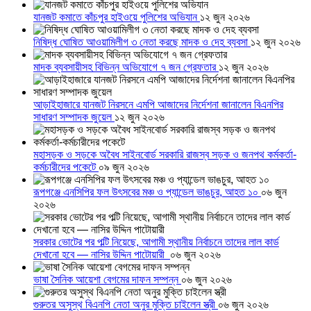
যানজট কমাতে কাঁচপুর হাইওয়ে পুলিশের অভিযান
১২ জুন ২০২৬
নিষিদ্ধ ঘোষিত আওয়ামিলীগ ৩ নেতা করছে মাদক ও দেহ ব্যবসা
১২ জুন ২০২৬
মাদক ব্যবসায়ীসহ বিভিন্ন অভিযোগে ৭ জন গ্রেফতার
১২ জুন ২০২৬
আড়াইহাজারে যানজট নিরসনে এমপি আজাদের নির্দেশনা জানালেন বিএনপির
সাধারণ সম্পাদক জুয়েল
১২ জুন ২০২৬
মহাসড়ক ও সড়কে অবৈধ সাইনবোর্ড সরকারি রাজস্ব সড়ক ও জনপথ কর্মকর্তা-
কর্মচারীদের পকেটে
০৯ জুন ২০২৬
রূপগঞ্জে এনসিপির ফল উৎসবের মঞ্চ ও প্যান্ডেল ভাঙচুর, আহত ১০
০৬ জুন
২০২৬
সরকার ভোটের পর পল্টি নিয়েছে, আগামী স্থানীয় নির্বাচনে তাদের লাল কার্ড
দেখানো হবে — নাসির উদ্দিন পাটোয়ারী
০৬ জুন ২০২৬
ভাষা সৈনিক আয়েশা বেগমের দাফন সম্পন্ন
০৬ জুন ২০২৬
গুরুতর অসুস্থ বিএনপি নেতা অনুর মুক্তি চাইলেন স্ত্রী
০৬ জুন ২০২৬