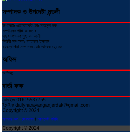
সম্পাদক ও উপদেষ্টা মন্ডলী
উপদেষ্টাঃ এডভোকেট মোঃ নাজমুল হক
সম্পাদকঃ পাপ্পি আক্তার
সহ সম্পাদকঃ মুহাম্মদ আলী
নির্বাহী সম্পাদকঃ ফাহাদুল ইসলাম
ব্যবস্থাপনা সম্পাদকঃ মোঃ তারেক হোসেন
অফিস
অফিসঃ
বার্তা কক্ষ
মোবাইলঃ 01615537755
ইমেইলঃ dailynarayanganjerdak@gmail.com
Copyright © 2024
আমাদের কথা
!
যোগাযোগ
!
প্রাইভেসি পলিসি
Copyright © 2024