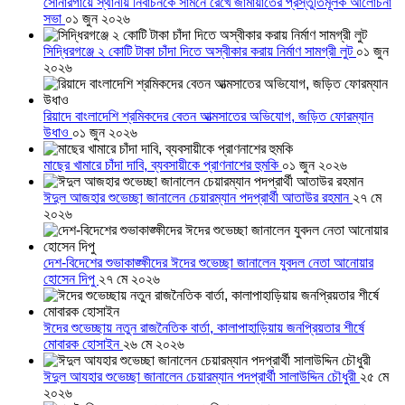
সোনারগাঁয়ে স্থানীয় নির্বাচনকে সামনে রেখে জামায়াতের প্রস্তুতিমূলক আলোচনা
সভা
০১ জুন ২০২৬
সিদ্ধিরগঞ্জে ২ কোটি টাকা চাঁদা দিতে অস্বীকার করায় নির্মাণ সামগ্রী লুট
০১ জুন
২০২৬
রিয়াদে বাংলাদেশি শ্রমিকদের বেতন আত্মসাতের অভিযোগ, জড়িত ফোরম্যান
উধাও
০১ জুন ২০২৬
মাছের খামারে চাঁদা দাবি, ব্যবসায়ীকে প্রাণনাশের হুমকি
০১ জুন ২০২৬
ঈদুল আজহার শুভেচ্ছা জানালেন চেয়ারম্যান পদপ্রার্থী আতাউর রহমান
২৭ মে
২০২৬
দেশ-বিদেশের শুভাকাঙ্ক্ষীদের ঈদের শুভেচ্ছা জানালেন যুবদল নেতা আনোয়ার
হোসেন দিপু
২৭ মে ২০২৬
ঈদের শুভেচ্ছায় নতুন রাজনৈতিক বার্তা, কালাপাহাড়িয়ায় জনপ্রিয়তার শীর্ষে
মোবারক হোসাইন
২৬ মে ২০২৬
ঈদুল আযহার শুভেচ্ছা জানালেন চেয়ারম্যান পদপ্রার্থী সালাউদ্দিন চৌধুরী
২৫ মে
২০২৬