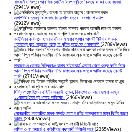
রাজধানীর মিরপুরে আবাসিক হোটেল ‘স্বপ্নপুরীতে’ চলছে রমরমা দেহ ব্যবসা
(2941Views)
এলপিজি’র মূল্যবৃদ্ধি জনগণের দুর্ভোগ বাড়বে : বাংলাদেশ ন্যাপ
(2912Views)
কাউন্সিলর কার্যালয়ে হামলার ঘটনায় মামলার প্রধান আসামী টাইগার ফারুক
প্রকাশ্যে ঘুরে বেড়াচ্ছে ধরছে না পুলিশ,আতংকে এলাকাবাসী
(2789Views)
নারায়ণগঞ্জ জেলার সিদ্ধিরগঞ্জ থানার সাইনবোর্ড এলাকা থেকে শুল্ক ফাঁকি দিয়ে
আসা বিপুল পরিমান ভারতীয় শাড়ি কাপড়সহ এক জনকে আটক করেছে কোস্ট
গার্ড*
(2741Views)
সিদ্ধিরগঞ্জে হিমেল বাহিনীর সন্ত্রাসী তান্ডব, বিকাশের দোকানে হামলা ভাংচুর
২০হাজার টাকা লুট থানায় অভিযোগ
(2466Views)
সোনারগাঁয়ে আলোচিত মাদক সম্রাট সোহাগ রনির আস্থাবাজন মামুন ডিবির জালে
আটক
(2430Views)
নাসিক ৩ নং ওয়ার্ডে ৫ কাউন্সিলর পদপ্রার্থী নির্বাচনী মাঠে
(2365Views)