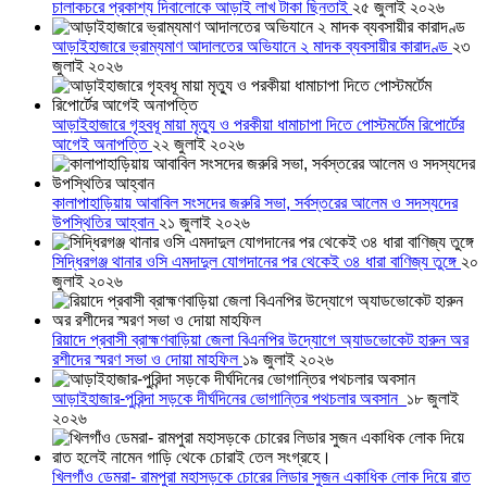
চালাকচরে প্রকাশ্য দিবালোকে আড়াই লাখ টাকা ছিনতাই
২৫ জুলাই ২০২৬
আড়াইহাজারে ভ্রাম্যমাণ আদালতের অভিযানে ২ মাদক ব্যবসায়ীর কারাদণ্ড
২৩
জুলাই ২০২৬
আড়াইহাজারে গৃহবধূ মায়া মৃত্যু ও পরকীয়া ধামাচাপা দিতে পোস্টমর্টেম রিপোর্টের
আগেই অনাপত্তি
২২ জুলাই ২০২৬
কালাপাহাড়িয়ায় আবাবিল সংসদের জরুরি সভা, সর্বস্তরের আলেম ও সদস্যদের
উপস্থিতির আহ্বান
২১ জুলাই ২০২৬
সিদ্ধিরগঞ্জ থানার ওসি এমদাদুল যোগদানের পর থেকেই ৩৪ ধারা বাণিজ্য তুঙ্গে
২০
জুলাই ২০২৬
রিয়াদে প্রবাসী ব্রাহ্মণবাড়িয়া জেলা বিএনপির উদ্যোগে অ্যাডভোকেট হারুন অর
রশীদের স্মরণ সভা ও দোয়া মাহফিল
১৯ জুলাই ২০২৬
আড়াইহাজার-পুরিন্দা সড়কে দীর্ঘদিনের ভোগান্তির পথচলার অবসান
১৮ জুলাই
২০২৬
খিলগাঁও ডেমরা- রামপুরা মহাসড়কে চোরের লিডার সুজন একাধিক লোক দিয়ে রাত