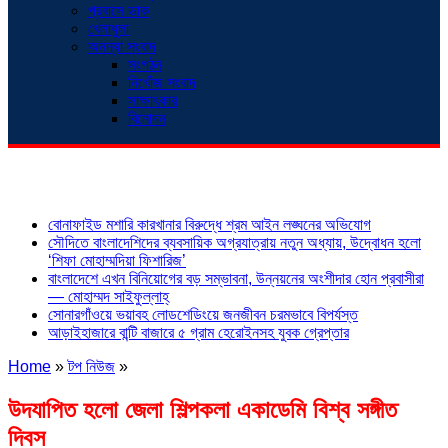
প্রবাসে ডাক
খেলাধুলা
অনন্যা সংবাদ
সংগঠন
নিখোঁজ সংবাদ
সাক্ষাৎকার
বিনোদন
শিরোনাম
বোনাফাইড মশারি কারখানার বিরুদ্ধে শ্রম আইন লঙ্ঘনের অভিযোগ
সৌদিতে বাংলাদেশিদের ব্যবসায়িক অগ্রযাত্রায় নতুন অধ্যায়, উদ্বোধন হলো
‘শিফা মোহাম্মদিয়া ফিশারিজ’
বাংলাদেশে এখন বিনিয়োগের বড় সম্ভাবনা, উন্নয়নের অংশীদার হোন প্রবাসীরা
— মোহাম্মদ সাইফুল্লাহ্
সোনারগাঁওয়ে ভয়াবহ লোডশেডিংয়ে জনজীবন চরমভাবে বিপর্যস্ত
আড়াইহাজারে বান্টি বাজারে ৫ গ্রাম হেরোইনসহ যুবক গ্রেপ্তার
Home
»
টপ নিউজ
»
উদযাপিত হলো জেলা শিল্পকলা একাডেমি বিশ্ব সঙ্গীত
দিবস