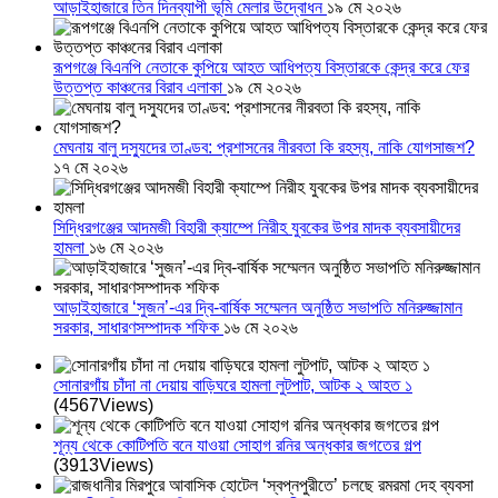
আড়াইহাজারে তিন দিনব্যাপী ভূমি মেলার উদ্বোধন
১৯ মে ২০২৬
রূপগঞ্জে বিএনপি নেতাকে কুপিয়ে আহত আধিপত্য বিস্তারকে কেন্দ্র করে ফের
উত্তপ্ত কাঞ্চনের বিরাব এলাকা
১৯ মে ২০২৬
মেঘনায় বালু দস্যুদের তাণ্ডব: প্রশাসনের নীরবতা কি রহস্য, নাকি যোগসাজশ?
১৭ মে ২০২৬
সিদ্ধিরগঞ্জের আদমজী বিহারী ক্যাম্পে নিরীহ যুবকের উপর মাদক ব্যবসায়ীদের
হামলা
১৬ মে ২০২৬
আড়াইহাজারে ‘সুজন’-এর দ্বি-বার্ষিক সম্মেলন অনুষ্ঠিত সভাপতি মনিরুজ্জামান
সরকার, সাধারণসম্পাদক শফিক
১৬ মে ২০২৬
সোনারগাঁয় চাঁদা না দেয়ায় বাড়িঘরে হামলা লুটপাট, আটক ২ আহত ১
(4567Views)
শূন্য থেকে কোটিপতি বনে যাওয়া সোহাগ রনির অন্ধকার জগতের গল্প
(3913Views)