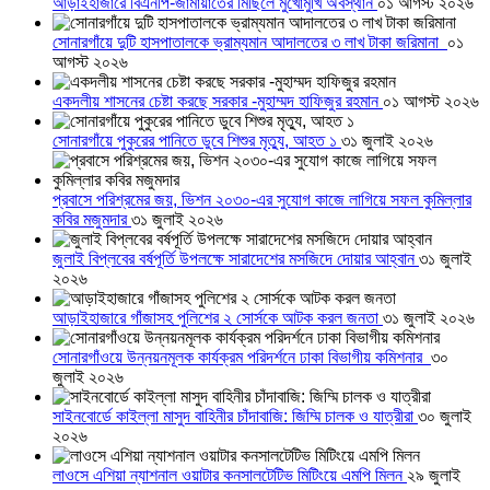
আড়াইহাজারে বিএনপি-জামায়াতের মিছিলে মুখোমুখি অবস্থান
০১ আগস্ট ২০২৬
সোনারগাঁয়ে দুটি হাসপাতালকে ভ্রাম্যমান আদালতের ৩ লাখ টাকা জরিমানা
০১
আগস্ট ২০২৬
একদলীয় শাসনের চেষ্টা করছে সরকার -মুহাম্মদ হাফিজুর রহমান
০১ আগস্ট ২০২৬
সোনারগাঁয়ে পুকুরের পানিতে ডুবে শিশুর মৃত্যু, আহত ১
৩১ জুলাই ২০২৬
প্রবাসে পরিশ্রমের জয়, ভিশন ২০৩০-এর সুযোগ কাজে লাগিয়ে সফল কুমিল্লার
কবির মজুমদার
৩১ জুলাই ২০২৬
জুলাই বিপ্লবের বর্ষপূর্তি উপলক্ষে সারাদেশের মসজিদে দোয়ার আহ্বান
৩১ জুলাই
২০২৬
আড়াইহাজারে গাঁজাসহ পুলিশের ২ সোর্সকে আটক করল জনতা
৩১ জুলাই ২০২৬
সোনারগাঁওয়ে উন্নয়নমূলক কার্যক্রম পরিদর্শনে ঢাকা বিভাগীয় কমিশনার
৩০
জুলাই ২০২৬
সাইনবোর্ডে কাইল্লা মাসুদ বাহিনীর চাঁদাবাজি: জিম্মি চালক ও যাত্রীরা
৩০ জুলাই
২০২৬
লাওসে এশিয়া ন্যাশনাল ওয়াটার কনসালটেটিভ মিটিংয়ে এমপি মিলন
২৯ জুলাই