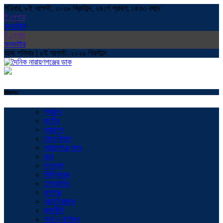
শনিবার, ৮ই আগস্ট, ২০২৬ খ্রিস্টাব্দ, ২৪শে শ্রাবণ, ১৪৩৩ বঙ্গাব্দ
ই পেপার
কনভাটার
ই পেপার
কনভাটার
আজ শনিবার | ৮ই আগস্ট, ২০২৬ খ্রিস্টাব্দ
Menu
প্রচ্ছদ
জাতীয়
সারাদেশ
ঢাকা বিভাগ
নারায়ণগঞ্জ সদর
বন্দর
ফতুল্লা
সিদ্ধিরগঞ্জ
সোনারগাঁও
রূপগঞ্জ
আড়াইহাজার
রাজনীতি
অর্থ ও বাণিজ্য