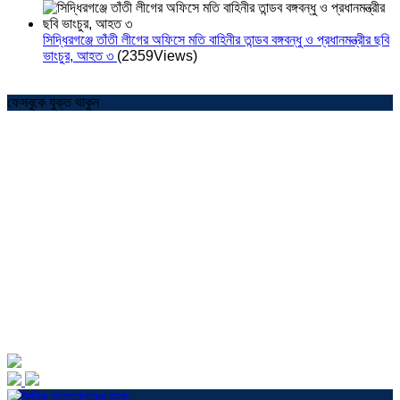
সিদ্ধিরগঞ্জে তাঁতী লীগের অফিসে মতি বাহিনীর তান্ডব বঙ্গবন্ধু ও প্রধানমন্ত্রীর ছবি
ভাংচুর, আহত ৩
(2359Views)
ফেসবুকে যুক্ত থাকুন