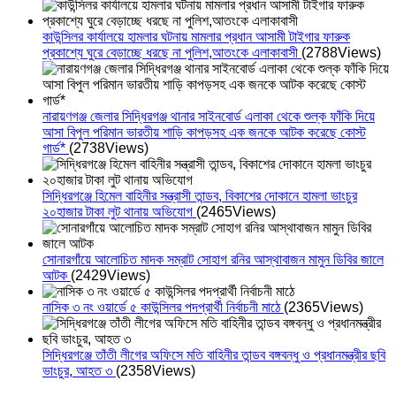
কাউন্সিলর কার্যালয়ে হামলার ঘটনায় মামলার প্রধান আসামী টাইগার ফারুক
প্রকাশ্যে ঘুরে বেড়াচ্ছে ধরছে না পুলিশ,আতংকে এলাকাবাসী
(2788Views)
নারায়ণগঞ্জ জেলার সিদ্ধিরগঞ্জ থানার সাইনবোর্ড এলাকা থেকে শুল্ক ফাঁকি দিয়ে
আসা বিপুল পরিমান ভারতীয় শাড়ি কাপড়সহ এক জনকে আটক করেছে কোস্ট
গার্ড*
(2738Views)
সিদ্ধিরগঞ্জে হিমেল বাহিনীর সন্ত্রাসী তান্ডব, বিকাশের দোকানে হামলা ভাংচুর
২০হাজার টাকা লুট থানায় অভিযোগ
(2465Views)
সোনারগাঁয়ে আলোচিত মাদক সম্রাট সোহাগ রনির আস্থাবাজন মামুন ডিবির জালে
আটক
(2429Views)
নাসিক ৩ নং ওয়ার্ডে ৫ কাউন্সিলর পদপ্রার্থী নির্বাচনী মাঠে
(2365Views)
সিদ্ধিরগঞ্জে তাঁতী লীগের অফিসে মতি বাহিনীর তান্ডব বঙ্গবন্ধু ও প্রধানমন্ত্রীর ছবি
ভাংচুর, আহত ৩
(2358Views)