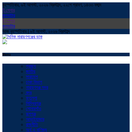
বৃহস্পতিবার, ৬ই আগস্ট, ২০২৬ খ্রিস্টাব্দ, ২২শে শ্রাবণ, ১৪৩৩ বঙ্গাব্দ
ই পেপার
কনভাটার
ই পেপার
কনভাটার
আজ বৃহস্পতিবার | ৬ই আগস্ট, ২০২৬ খ্রিস্টাব্দ
Menu
প্রচ্ছদ
জাতীয়
সারাদেশ
ঢাকা বিভাগ
নারায়ণগঞ্জ সদর
বন্দর
ফতুল্লা
সিদ্ধিরগঞ্জ
সোনারগাঁও
রূপগঞ্জ
আড়াইহাজার
রাজনীতি
অর্থ ও বাণিজ্য