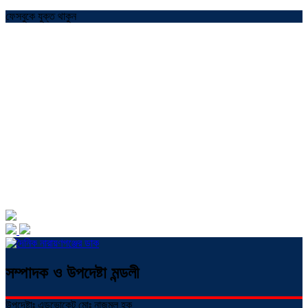
ফেসবুকে যুক্ত থাকুন
সম্পাদক ও উপদেষ্টা মন্ডলী
উপদেষ্টাঃ এডভোকেট মোঃ নাজমুল হক