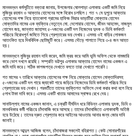
মানববন্ধন কর্মসূচীতে বক্তরা জানায়, উপজেলার ষোলপাড়া এলাকায় একটি জমি নিয়ে
মুজিবুর রহমান ও আক্তার হোসেনের সঙ্গে বিরোধ চলছিল। গত ৭ মে দুপুরে আক্তার
হোসেনের পক্ষ নিয়ে হাতকোপা গ্রামের হাফিজ মিয়ার ভাড়াটিয়া মোক্তার হোসেন
মোক্তাদির নামের এক ব্যক্তির নেতৃত্বে মো. দেলোয়ার হোসেন, জীবন আহমেদ, নাজমুল
হোসেন জয়, জান্নাত জাহাসহ ৫-৭জনের একটি দল নিজেদের দুদক ও ডিবি কর্মকর্তা
পরিচয়ে বিরোধপূর্ন জমিতে গিয়ে গ্রেপ্তারের ভয় দেখায়। এসময় ওই বাড়ির লোকজন
আতংকিত হয়ে দিববিদিক ছোটাছুটি করে। এসময় দৌড়ে পালাতে গিয়ে ৩-৪ জন আহত
হয়।
মানববন্ধনে মুজিবুর রহমান দাবি করেন, জমি ক্রয় করে আমি ভূমি অফিস থেকে নামজারি
করে ভোগ দখলে রয়েছি। সম্প্রতি ভট্টপুর এলাকার আক্তার হোসেন নামের একজন এ
জমি দাবি করে। সঠিক কাগজপত্র দেখাতে বলতে তারা দেখাতে পারেনি।
গত মাসের ৭ তারিখে আক্তার হোসেনের পক্ষ নিয়ে মোক্তার হোসেন মোক্তাদিরসহ
৫-৭জনের একটি দল গায়ে জ্যাকেট গায়ে জড়িয়ে নিজেদের ডিবি কর্মকর্তা পরিচয় দিয়ে
গ্রেপ্তারের ভয় দেখান। পরবর্তীতে তাদের ব্যক্তিগত অফিসে দেখা করার কথা বলে নিয়ে
৫লাখ টাকা দাবি করে। এসময় একটি খাতায় আমাদের স্বাক্ষর রেখে দেয়।
সানাউল্লাহ নামের একজন জানান, এ চক্রটি দীর্ঘদিন ধরে বিভিন্ন এলাকায় দুদক, ডিবি ও
মানবধিকার কর্মী পরিচয়ে চাঁদাবাজি করে আসছে। তাদের চাঁদাবাজিতে এলাকাবাসী অতিষ্ঠ
হয়ে উঠেছে। তাদের দ্রুত গ্রেপ্তার করে আইনের আওতায় আনার জন্য জোর দাবি
জানাই।
মানববন্ধনে আব্দুল আজিজ বলেন, চাঁদাবাজরা সকলেই বহিরাগত। কেউ সোনারগাঁয়ের