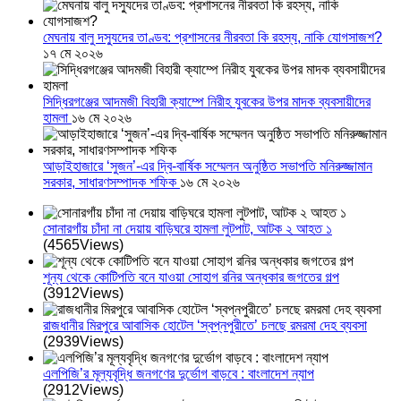
মেঘনায় বালু দস্যুদের তাণ্ডব: প্রশাসনের নীরবতা কি রহস্য, নাকি যোগসাজশ?
১৭ মে ২০২৬
সিদ্ধিরগঞ্জের আদমজী বিহারী ক্যাম্পে নিরীহ যুবকের উপর মাদক ব্যবসায়ীদের
হামলা
১৬ মে ২০২৬
আড়াইহাজারে ‘সুজন’-এর দ্বি-বার্ষিক সম্মেলন অনুষ্ঠিত সভাপতি মনিরুজ্জামান
সরকার, সাধারণসম্পাদক শফিক
১৬ মে ২০২৬
সোনারগাঁয় চাঁদা না দেয়ায় বাড়িঘরে হামলা লুটপাট, আটক ২ আহত ১
(4565Views)
শূন্য থেকে কোটিপতি বনে যাওয়া সোহাগ রনির অন্ধকার জগতের গল্প
(3912Views)
রাজধানীর মিরপুরে আবাসিক হোটেল ‘স্বপ্নপুরীতে’ চলছে রমরমা দেহ ব্যবসা
(2939Views)
এলপিজি’র মূল্যবৃদ্ধি জনগণের দুর্ভোগ বাড়বে : বাংলাদেশ ন্যাপ
(2912Views)