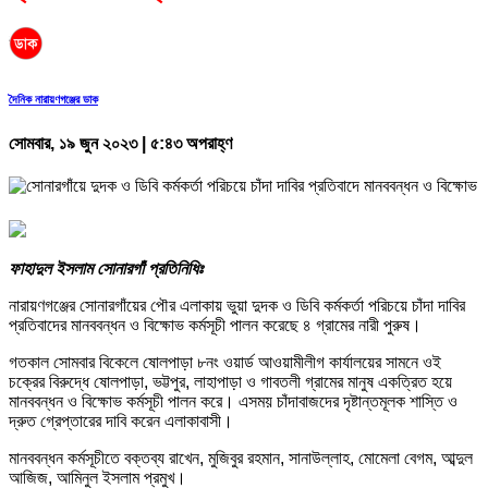
দৈনিক নারায়ণগঞ্জের ডাক
সোমবার, ১৯ জুন ২০২৩ | ৫:৪৩ অপরাহ্ণ
ফাহাদুল ইসলাম সোনারগাঁ প্রতিনিধিঃ
নারায়ণগঞ্জের সোনারগাঁয়ের পৌর এলাকায় ভুয়া দুদক ও ডিবি কর্মকর্তা পরিচয়ে চাঁদা দাবির
প্রতিবাদের মানববন্ধন ও বিক্ষোভ কর্মসূচী পালন করেছে ৪ গ্রামের নারী পুরুষ।
গতকাল সোমবার বিকেলে ষোলপাড়া ৮নং ওয়ার্ড আওয়ামীলীগ কার্যালয়ের সামনে ওই
চক্রের বিরুদ্ধে ষোলপাড়া, ভট্টপুর, লাহাপাড়া ও গাবতলী গ্রামের মানুষ একত্রিত হয়ে
মানববন্ধন ও বিক্ষোভ কর্মসূচী পালন করে। এসময় চাঁদাবাজদের দৃষ্টান্তমূলক শাস্তি ও
দ্রুত গ্রেপ্তারের দাবি করেন এলাকাবাসী।
মানববন্ধন কর্মসূচীতে বক্তব্য রাখেন, মুজিবুর রহমান, সানাউল্লাহ, মোমেলা বেগম, আব্দুল
আজিজ, আমিনুল ইসলাম প্রমুখ।