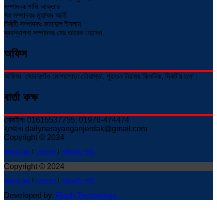
সম্পাদকঃ পাপ্পি আক্তার
সহ সম্পাদকঃ মুহাম্মদ আলী
নির্বাহী সম্পাদকঃ ফাহাদুল ইসলাম
ব্যবস্থাপনা সম্পাদকঃ মোঃ তারেক হোসেন
অফিস
অফিসঃ সোনারগাঁও মোগরাপাড়া চৌরাস্তা, পুরাতন নিরাময় ক্লিনিক, দ্বিতীয় তলা।
বার্তা কক্ষ
মোবাইলঃ 01615537755, 01976-474474
ইমেইলঃ dailynarayanganjerdak@gmail.com
Copyright © 2024
আমাদের কথা
!
যোগাযোগ
!
প্রাইভেসি পলিসি
Copyright © 2024
আমাদের কথা
!
যোগাযোগ
!
প্রাইভেসি পলিসি
Developed by:
Flash Technology