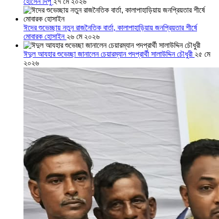
হোসেন দিপু
২৭ মে ২০২৬
ঈদের শুভেচ্ছায় নতুন রাজনৈতিক বার্তা, কালাপাহাড়িয়ায় জনপ্রিয়তার শীর্ষে
মোবারক হোসাইন
২৬ মে ২০২৬
ঈদুল আযহার শুভেচ্ছা জানালেন চেয়ারম্যান পদপ্রার্থী সালাউদ্দিন চৌধুরী
২৫ মে
২০২৬