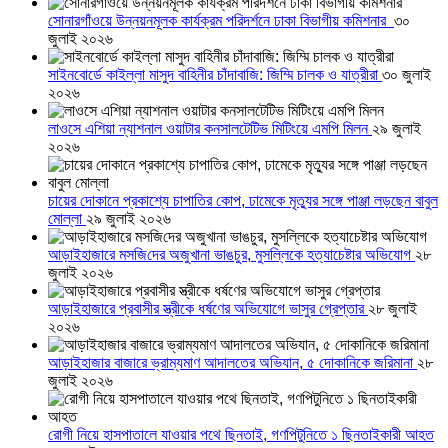
সোনারগাঁওয়ে উন্নয়নমূলক কার্যক্রম পরিদর্শনে ঢাকা বিভাগীয় কমিশনার
৩০
জুলাই ২০২৬
সাইনবোর্ডে কাইল্লা মাসুদ বাহিনীর চাঁদাবাজি: জিম্মি চালক ও যাত্রীরা
৩০ জুলাই
২০২৬
লাওসে এশিয়া ন্যাশনাল ওয়াটার কনসালটেটিভ মিটিংয়ে এমপি মিলন
২৯ জুলাই
২০২৬
চায়ের দোকানে প্রকাশ্যে চাপাতির কোপ, ঢামেকে মৃত্যুর সঙ্গে পাঞ্জা লড়ছেন বাবুল
মোল্লা
২৯ জুলাই ২০২৬
আড়াইহাজারে মস‌জি‌দের অজুখানা ভাঙচুর, মুসল্লিকে হত্যাচেষ্টার অভিযোগ
২৮
জুলাই ২০২৬
আড়াইহাজারে প্রবাসীর স্ত্রীকে ধর্ষণের অভিযোগে ভাসুর গ্রেপ্তার
২৮ জুলাই
২০২৬
আড়াইহাজার বাজারে ভ্রাম্যমাণ আদালতের অভিযান, ৫ দোকানিকে জরিমানা
২৮
জুলাই ২০২৬
রোগী নিয়ে হাসপাতালে যাওয়ার পথে ছিনতাই, গণপিটুনিতে ১ ছিনতাইকারী আহত