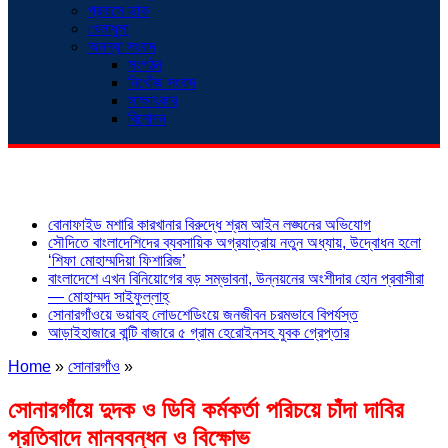
প্রবাসে ডাক
খেলাধুলা
অনন্যা সংবাদ
সংগঠন
নিখোঁজ সংবাদ
সাক্ষাৎকার
বিনোদন
শিরোনাম
বোনাফাইড মশারি কারখানার বিরুদ্ধে শ্রম আইন লঙ্ঘনের অভিযোগ
সৌদিতে বাংলাদেশিদের ব্যবসায়িক অগ্রযাত্রায় নতুন অধ্যায়, উদ্বোধন হলো
‘শিফা মোহাম্মদিয়া ফিশারিজ’
বাংলাদেশে এখন বিনিয়োগের বড় সম্ভাবনা, উন্নয়নের অংশীদার হোন প্রবাসীরা
— মোহাম্মদ সাইফুল্লাহ্
সোনারগাঁওয়ে ভয়াবহ লোডশেডিংয়ে জনজীবন চরমভাবে বিপর্যস্ত
আড়াইহাজারে বান্টি বাজারে ৫ গ্রাম হেরোইনসহ যুবক গ্রেপ্তার
Home
»
সোনারগাঁও
»
সোনারগাঁয়ে দুদক ও ডিবি কর্মকর্তা পরিচয়ে চাঁদা দাবির
প্রতিবাদে মানববন্ধন ও বিক্ষোভ