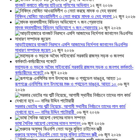
যানজট কমাতে কাঁচপুর হাইওয়ে পুলিশের অভিযান
১২ জুন ২০২৬
নিষিদ্ধ ঘোষিত আওয়ামিলীগ ৩ নেতা করছে মাদক ও দেহ ব্যবসা
১২ জুন ২০২৬
মাদক ব্যবসায়ীসহ বিভিন্ন অভিযোগে ৭ জন গ্রেফতার
১২ জুন ২০২৬
আড়াইহাজারে যানজট নিরসনে এমপি আজাদের নির্দেশনা জানালেন বিএনপির
সাধারণ সম্পাদক জুয়েল
১২ জুন ২০২৬
মহাসড়ক ও সড়কে অবৈধ সাইনবোর্ড সরকারি রাজস্ব সড়ক ও জনপথ কর্মকর্তা-
কর্মচারীদের পকেটে
০৯ জুন ২০২৬
রূপগঞ্জে এনসিপির ফল উৎসবের মঞ্চ ও প্যান্ডেল ভাঙচুর, আহত ১০
০৬ জুন
২০২৬
সরকার ভোটের পর পল্টি নিয়েছে, আগামী স্থানীয় নির্বাচনে তাদের লাল কার্ড
দেখানো হবে — নাসির উদ্দিন পাটোয়ারী
০৬ জুন ২০২৬
ভাষা সৈনিক আয়েশা বেগমের দাফন সম্পন্ন
০৬ জুন ২০২৬
গুরুতর অসুস্থ বিএনপি নেতা অনুর মুক্তি চাইলেন স্ত্রী
০৬ জুন ২০২৬