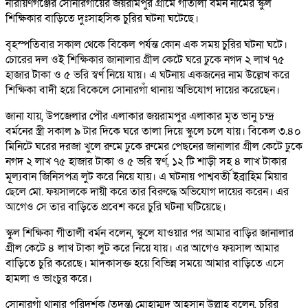
নারায়ণগঞ্জের সোনারগাঁয়ের জয়রামপুর গ্রামে গীতালী বর্মন নামের স্কুল
শিক্ষিকার বাড়িতে দুঃসাহসিক চুরির ঘটনা ঘটেছে।
বৃহস্পতিবার সকাল থেকে বিকেল পর্যন্ত কোন এক সময় চুরির ঘটনা ঘটে।
চোরের দল ওই শিক্ষিকার জানালার গ্রীল কেটে ঘরে ঢুকে নগদ ২ লাখ ৭৫
হাজার টাকা ও ৫ ভরি স্বর্ণ নিয়ে যায়। এ ঘটনায় একজনের নাম উল্লেখ করে
শিক্ষিকা বাদী হয়ে বিকেলে সোনারগাঁ থানায় অভিযোগ দায়ের করেছেন।
জানা যায়, উপজেলার পৌর এলাকার জয়রামপুর এলাকার মৃত ভানু চন্দ্র
বর্মনের স্ত্রী সকাল ৯ টার দিকে ঘরে তালা দিয়ে স্কুলে চলে যায়। বিকেল ৩.৪০
মিনিটে ঘরের দরজা খুলে রুমে ঢুকে রুমের পেছনের জানালার গ্রীল কেটে ঢুকে
নগদ ২ লাখ ৭৫ হাজার টাকা ও ৫ ভরি স্বর্ণ, ১২ টি শাড়ী সহ ৪ লাখ টাকার
মূল্যবান জিনিসপত্র লুট করে নিয়ে যায়। এ ঘটনায় পাশ্ববর্তী ইব্রাহিম মিয়ার
ছেলে মো. ফয়সালকে দায়ী করে তার বিরুদ্ধে অভিযোগ দায়ের করেন। এর
আগেও সে তার বাড়িতে প্রবেশ করে চুরি ঘটনা ঘটিয়েছে।
স্কুল শিক্ষিকা গীতালী বর্মন বলেন, স্কুলে যাওয়ার পর আমার বাড়ির জানালার
গ্রীল কেটে ৪ লাখ টাকা লুট করে নিয়ে যায়। এর আগেও ফয়সাল আমার
বাড়িতে চুরি করেছে। মাদকাসক্ত হয়ে বিভিন্ন সময়ে আমার বাড়িতে এসে
হামলা ও ভাংচুর করে।
সোনারগাঁ থানার পরিদর্শক (তদন্ত) মোহাম্মদ আহসান উল্লাহ বলেন, চুরির