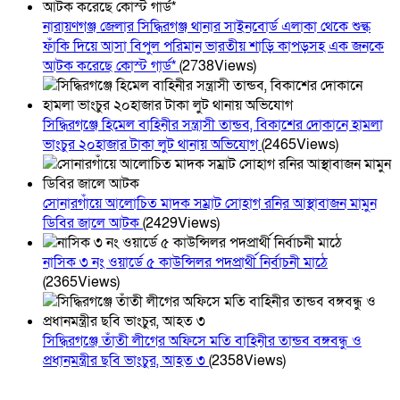
নারায়ণগঞ্জ জেলার সিদ্ধিরগঞ্জ থানার সাইনবোর্ড এলাকা থেকে শুল্ক
ফাঁকি দিয়ে আসা বিপুল পরিমান ভারতীয় শাড়ি কাপড়সহ এক জনকে
আটক করেছে কোস্ট গার্ড*
(2738Views)
সিদ্ধিরগঞ্জে হিমেল বাহিনীর সন্ত্রাসী তান্ডব, বিকাশের দোকানে হামলা
ভাংচুর ২০হাজার টাকা লুট থানায় অভিযোগ
(2465Views)
সোনারগাঁয়ে আলোচিত মাদক সম্রাট সোহাগ রনির আস্থাবাজন মামুন
ডিবির জালে আটক
(2429Views)
নাসিক ৩ নং ওয়ার্ডে ৫ কাউন্সিলর পদপ্রার্থী নির্বাচনী মাঠে
(2365Views)
সিদ্ধিরগঞ্জে তাঁতী লীগের অফিসে মতি বাহিনীর তান্ডব বঙ্গবন্ধু ও
প্রধানমন্ত্রীর ছবি ভাংচুর, আহত ৩
(2358Views)