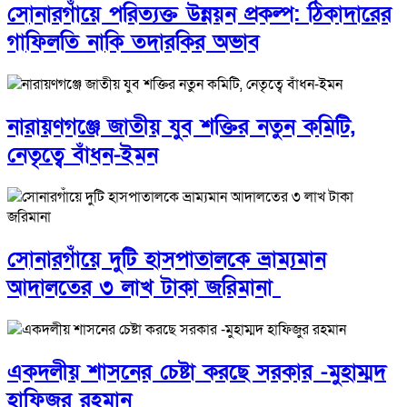
সোনারগাঁয়ে পরিত্যক্ত উন্নয়ন প্রকল্প: ঠিকাদারের
গাফিলতি নাকি তদারকির অভাব
নারায়ণগঞ্জে জাতীয় যুব শক্তির নতুন কমিটি,
নেতৃত্বে বাঁধন-ইমন
সোনারগাঁয়ে দুটি হাসপাতালকে ভ্রাম্যমান
আদালতের ৩ লাখ টাকা জরিমানা
একদলীয় শাসনের চেষ্টা করছে সরকার -মুহাম্মদ
হাফিজুর রহমান