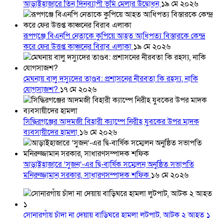
আড়াইহাজারে তিন দিনব্যাপী ভূমি মেলার উদ্বোধন
১৯ মে ২০২৬
রূপগঞ্জে বিএনপি নেতাকে কুপিয়ে আহত আধিপত্য বিস্তারকে কেন্দ্র
করে ফের উত্তপ্ত কাঞ্চনের বিরাব এলাকা
১৯ মে ২০২৬
মেঘনায় বালু দস্যুদের তাণ্ডব: প্রশাসনের নীরবতা কি রহস্য, নাকি
যোগসাজশ?
১৭ মে ২০২৬
সিদ্ধিরগঞ্জের আদমজী বিহারী ক্যাম্পে নিরীহ যুবকের উপর মাদক
ব্যবসায়ীদের হামলা
১৬ মে ২০২৬
আড়াইহাজারে ‘সুজন’-এর দ্বি-বার্ষিক সম্মেলন অনুষ্ঠিত সভাপতি
মনিরুজ্জামান সরকার, সাধারণসম্পাদক শফিক
১৬ মে ২০২৬
সোনারগাঁয় চাঁদা না দেয়ায় বাড়িঘরে হামলা লুটপাট, আটক ২ আহত ১