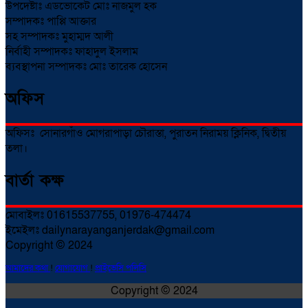
উপদেষ্টাঃ এডভোকেট মোঃ নাজমুল হক
সম্পাদকঃ পাপ্পি আক্তার
সহ সম্পাদকঃ মুহাম্মদ আলী
নির্বাহী সম্পাদকঃ ফাহাদুল ইসলাম
ব্যবস্থাপনা সম্পাদকঃ মোঃ তারেক হোসেন
অফিস
অফিসঃ সোনারগাঁও মোগরাপাড়া চৌরাস্তা, পুরাতন নিরাময় ক্লিনিক, দ্বিতীয়
তলা।
বার্তা কক্ষ
মোবাইলঃ 01615537755, 01976-474474
ইমেইলঃ dailynarayanganjerdak@gmail.com
Copyright © 2024
আমাদের কথা
!
যোগাযোগ
!
প্রাইভেসি পলিসি
Copyright © 2024