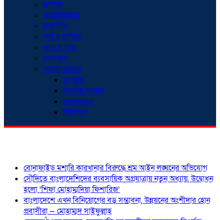
রূপগঞ্জ
আড়াইহাজার
রাজনীতি
অর্থ ও বাণিজ্য
প্রবাসে ডাক
খেলাধুলা
অনন্যা সংবাদ
সংগঠন
নিখোঁজ সংবাদ
সাক্ষাৎকার
বিনোদন
শিরোনাম
বোনাফাইড মশারি কারখানার বিরুদ্ধে শ্রম আইন লঙ্ঘনের অভিযোগ
সৌদিতে বাংলাদেশিদের ব্যবসায়িক অগ্রযাত্রায় নতুন অধ্যায়, উদ্বোধন
হলো ‘শিফা মোহাম্মদিয়া ফিশারিজ’
বাংলাদেশে এখন বিনিয়োগের বড় সম্ভাবনা, উন্নয়নের অংশীদার হোন
প্রবাসীরা — মোহাম্মদ সাইফুল্লাহ্