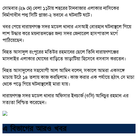
সোমবার (২৯ মে) বেলা ১১টায় শহরের টানবাজার এলাকার নাসিকের
নির্মাণাধীন পদ্ম সিটি প্লাজা-২ ভবনে এ ঘটনাটি ঘটে।
খবর পেয়ে নারায়ণগঞ্জ সদর মডেল থানার এসআই বোরহান ঘটনাস্থলে গিয়ে
লাশ উদ্ধার করে ময়নাতদন্তের জন্য সদর জেনারেল হাসপাতাল মর্গে
পাঠিয়েছেন।
নিহত আসাদুল রংপুরের মতিউর রহমানের ছেলে তিনি নারায়ণগঞ্জের
মাসদাইর এলাকার ঘোষের বাড়িতে ভাড়াটিয়া হিসেবে বসবাস করতেন।
নিহত আসাদুলের সহযোগী আল আমিন বলেন, সকালে আমরা একসঙ্গে
মাচায় উঠে ১৪ তলায় কাজ করছিলাম। কাজ করার এক পর্যায়ে হঠাৎ সে মাচা
থেকে পড়ে গিয়ে ঘটনাস্থলেই মারা যায়।
নারায়ণগঞ্জ সদর মডেল থানার অফিসার ইনচার্জ (ওসি) আনিচুর রহমান এর
সত্যতা নিশ্চিত করেছেন।
এ বিভাগের আরও খবর