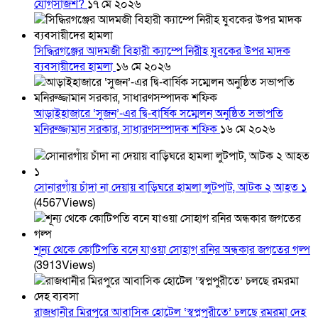
যোগসাজশ?
১৭ মে ২০২৬
সিদ্ধিরগঞ্জের আদমজী বিহারী ক্যাম্পে নিরীহ যুবকের উপর মাদক
ব্যবসায়ীদের হামলা
১৬ মে ২০২৬
আড়াইহাজারে ‘সুজন’-এর দ্বি-বার্ষিক সম্মেলন অনুষ্ঠিত সভাপতি
মনিরুজ্জামান সরকার, সাধারণসম্পাদক শফিক
১৬ মে ২০২৬
সোনারগাঁয় চাঁদা না দেয়ায় বাড়িঘরে হামলা লুটপাট, আটক ২ আহত ১
(4567Views)
শূন্য থেকে কোটিপতি বনে যাওয়া সোহাগ রনির অন্ধকার জগতের গল্প
(3913Views)
রাজধানীর মিরপুরে আবাসিক হোটেল ‘স্বপ্নপুরীতে’ চলছে রমরমা দেহ