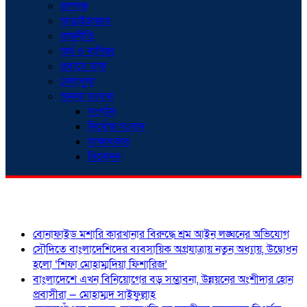
রূপগঞ্জ
আড়াইহাজার
রাজনীতি
অর্থ ও বাণিজ্য
প্রবাসে ডাক
খেলাধুলা
অনন্যা সংবাদ
সংগঠন
নিখোঁজ সংবাদ
সাক্ষাৎকার
বিনোদন
শিরোনাম
বোনাফাইড মশারি কারখানার বিরুদ্ধে শ্রম আইন লঙ্ঘনের অভিযোগ
সৌদিতে বাংলাদেশিদের ব্যবসায়িক অগ্রযাত্রায় নতুন অধ্যায়, উদ্বোধন
হলো ‘শিফা মোহাম্মদিয়া ফিশারিজ’
বাংলাদেশে এখন বিনিয়োগের বড় সম্ভাবনা, উন্নয়নের অংশীদার হোন
প্রবাসীরা — মোহাম্মদ সাইফুল্লাহ্