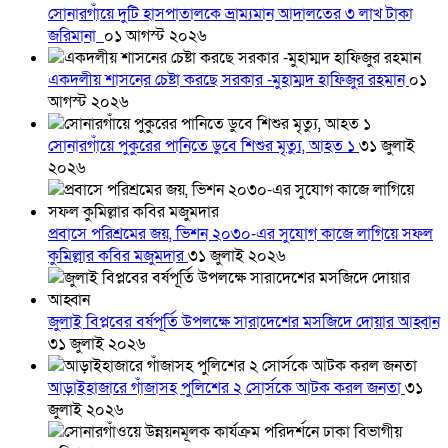
সোনারগাঁয়ে দুটি হাসপাতালকে ভ্রাম্যমান আদালতের ৩ লাখ টাকা
জরিমানা
০১ আগস্ট ২০২৬
একদলীয় শাসনের চেষ্টা করছে সরকার -মুহাম্মদ হাফিজুর রহমান
০১
আগস্ট ২০২৬
সোনারগাঁয়ে পুকুরের পানিতে ডুবে শিশুর মৃত্যু, আহত ১
৩১ জুলাই
২০২৬
প্রবাসে পরিশ্রমের জয়, ভিশন ২০৩০-এর সুযোগ কাজে লাগিয়ে সফল
কুমিল্লার কবির মজুমদার
৩১ জুলাই ২০২৬
জুলাই বিপ্লবের বর্ষপূর্তি উপলক্ষে সারাদেশের মসজিদে দোয়ার আহ্বান
৩১ জুলাই ২০২৬
আড়াইহাজারে গাঁজাসহ পুলিশের ২ সোর্সকে আটক করল জনতা
৩১
জুলাই ২০২৬