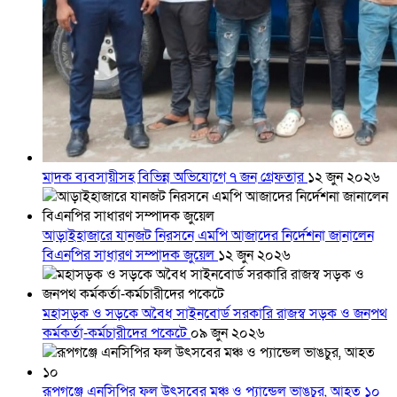
মাদক ব্যবসায়ীসহ বিভিন্ন অভিযোগে ৭ জন গ্রেফতার
১২ জুন ২০২৬
আড়াইহাজারে যানজট নিরসনে এমপি আজাদের নির্দেশনা জানালেন
বিএনপির সাধারণ সম্পাদক জুয়েল
১২ জুন ২০২৬
মহাসড়ক ও সড়কে অবৈধ সাইনবোর্ড সরকারি রাজস্ব সড়ক ও জনপথ
কর্মকর্তা-কর্মচারীদের পকেটে
০৯ জুন ২০২৬
রূপগঞ্জে এনসিপির ফল উৎসবের মঞ্চ ও প্যান্ডেল ভাঙচুর, আহত ১০