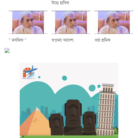
উম্মে হাবিবা
” মসজিদ “
স্বপ্নময় আবেশ.
ওরা শ্রমিক