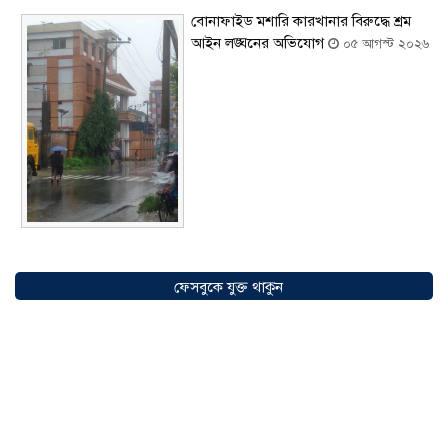
বোনাফাইড মশারি কারখানার বিরুদ্ধে শ্রম
আইন লঙ্ঘনের অভিযোগ
০৫ আগস্ট ২০২৬
সৌদিতে বাংলাদেশিদের ব্যবসায়িক
অগ্রযাত্রায় নতুন অধ্যায়, উদ্বোধন হলো ‘শিফা
ফেসবুকে যুক্ত থাকুন
মোহাম্মদিয়া ফিশারিজ’
০৫ আগস্ট ২০২৬
বাংলাদেশে এখন বিনিয়োগের বড় সম্ভাবনা,
উন্নয়নের অংশীদার হোন প্রবাসীরা —
মোহাম্মদ সাইফুল্লাহ্
০৫ আগস্ট ২০২৬