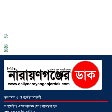
সোনারগাঁওয়ে ভয়াবহ লোডশেডিংয়ে
জনজীবন চরমভাবে বিপর্যস্ত
০৩ আগস্ট
২০২৬
আড়াইহাজারে বান্টি বাজারে ৫ গ্রাম
হেরোইনসহ যুবক গ্রেপ্তার
০৩ আগস্ট ২০২৬
সম্পাদক ও উপদেষ্টা মন্ডলী
উপদেষ্টাঃ এডভোকেট মোঃ নাজমুল হক
সম্পাদকঃ পাপ্পি আক্তার