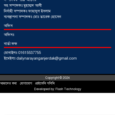
সহ সম্পাদকঃ মুহাম্মদ আলী
নির্বাহী সম্পাদকঃ ফাহাদুল ইসলাম
ব্যবস্থাপনা সম্পাদকঃ মোঃ তারেক হোসেন
আড়াইহাজারে জেলেদের জালে উঠে এলো
অফিস
শর্টগান
০৩ আগস্ট ২০২৬
অফিসঃ
বার্তা কক্ষ
মোবাইলঃ 01615537755
ইমেইলঃ dailynarayanganjerdak@gmail.com
Copyright © 2024
আমাদের কথা
!
যোগাযোগ
!
প্রাইভেসি পলিসি
Developed by:
Flash Technology