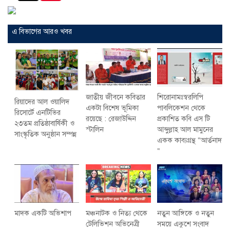
এ বিভাগের আরও খবর
জাতীয় জীবনে কবিতার
শিরোনামঃস্বরলিপি
রিয়াদের আল ওয়ালিদ
একটা বিশেষ ভূমিকা
পাবলিকেশন থেকে
রিসোর্টে এনটিভির
রয়েছে : রেজাউদ্দিন
প্রকাশিত কবি এস টি
২৩তম প্রতিষ্ঠাবার্ষিকী ও
স্টালিন
আব্দুল্লাহ আল মামুনের
সাংস্কৃতিক অনুষ্ঠান সম্পন্ন
একক কাব্যগ্রন্থ “আর্তনাদ
“
মাদক একটি অভিশাপ
মঞ্চনাটক ও নিত্য থেকে
নতুন আঙ্গিকে ও নতুন
টেলিভিশন অভিনেত্রী
সময়ে একুশে সংবাদ