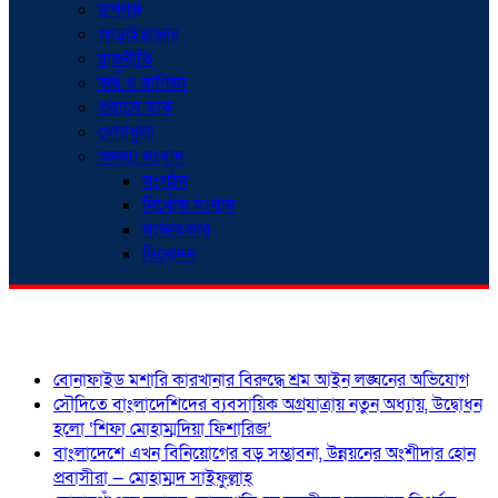
রূপগঞ্জ
আড়াইহাজার
রাজনীতি
অর্থ ও বাণিজ্য
প্রবাসে ডাক
খেলাধুলা
অনন্যা সংবাদ
সংগঠন
নিখোঁজ সংবাদ
সাক্ষাৎকার
বিনোদন
শিরোনাম
বোনাফাইড মশারি কারখানার বিরুদ্ধে শ্রম আইন লঙ্ঘনের অভিযোগ
সৌদিতে বাংলাদেশিদের ব্যবসায়িক অগ্রযাত্রায় নতুন অধ্যায়, উদ্বোধন
হলো ‘শিফা মোহাম্মদিয়া ফিশারিজ’
বাংলাদেশে এখন বিনিয়োগের বড় সম্ভাবনা, উন্নয়নের অংশীদার হোন
প্রবাসীরা — মোহাম্মদ সাইফুল্লাহ্