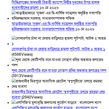
সিদ্ধিরগঞ্জের আদমজী বিহারী ক্যাম্পে নিরীহ যুবকের উপর মাদক
ব্যবসায়ীদের হামলা
১৬ মে ২০২৬
আড়াইহাজারে ‘সুজন’-এর দ্বি-বার্ষিক সম্মেলন অনুষ্ঠিত সভাপতি
মনিরুজ্জামান সরকার, সাধারণসম্পাদক শফিক
১৬ মে ২০২৬
সোনারগাঁয় চাঁদা না দেয়ায় বাড়িঘরে হামলা লুটপাট, আটক ২ আহত ১
(4566Views)
শূন্য থেকে কোটিপতি বনে যাওয়া সোহাগ রনির অন্ধকার জগতের গল্প
(3913Views)
রাজধানীর মিরপুরে আবাসিক হোটেল ‘স্বপ্নপুরীতে’ চলছে রমরমা দেহ
ব্যবসা
(2940Views)
এলপিজি’র মূল্যবৃদ্ধি জনগণের দুর্ভোগ বাড়বে : বাংলাদেশ ন্যাপ