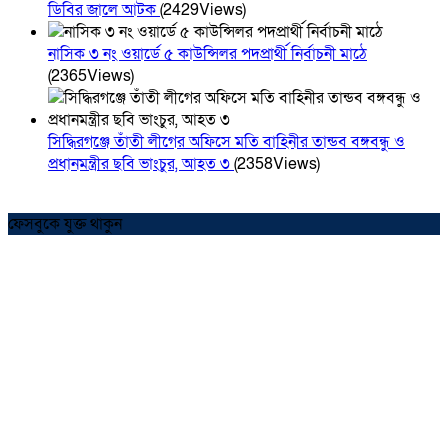
ডিবির জালে আটক
(2429Views)
নাসিক ৩ নং ওয়ার্ডে ৫ কাউন্সিলর পদপ্রার্থী নির্বাচনী মাঠে
(2365Views)
সিদ্ধিরগঞ্জে তাঁতী লীগের অফিসে মতি বাহিনীর তান্ডব বঙ্গবন্ধু ও
প্রধানমন্ত্রীর ছবি ভাংচুর, আহত ৩
(2358Views)
ফেসবুকে যুক্ত থাকুন