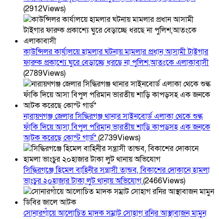
(2912Views)
কাউন্সিলর কার্যালয়ে হামলার ঘটনায় মামলার প্রধান আসামী টাইগার
ফারুক প্রকাশ্যে ঘুরে বেড়াচ্ছে ধরছে না পুলিশ,আতংকে এলাকাবাসী
(2789Views)
নারায়ণগঞ্জ জেলার সিদ্ধিরগঞ্জ থানার সাইনবোর্ড এলাকা থেকে শুল্ক
ফাঁকি দিয়ে আসা বিপুল পরিমান ভারতীয় শাড়ি কাপড়সহ এক জনকে
আটক করেছে কোস্ট গার্ড*
(2739Views)
সিদ্ধিরগঞ্জে হিমেল বাহিনীর সন্ত্রাসী তান্ডব, বিকাশের দোকানে হামলা
ভাংচুর ২০হাজার টাকা লুট থানায় অভিযোগ
(2466Views)
সোনারগাঁয়ে আলোচিত মাদক সম্রাট সোহাগ রনির আস্থাবাজন মামুন