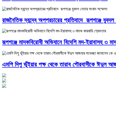
রাজনৈতিক দ্বন্দ্বে অপপ্রচারের প্রতিবাদে ‎রূপগঞ্জে যুবদল
রূপগঞ্জে মাদকবিরোধী অভিযানে বিদেশি মদ-ইয়াবাসহ ৩ মা
এমপি দিপু ভূঁইয়ার পক্ষ থেকে তারাব পৌরবাসীকে ঈদুল আজ