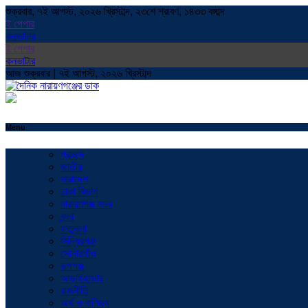
শুক্রবার, ৭ই আগস্ট, ২০২৬ খ্রিস্টাব্দ, ২৩শে শ্রাবণ, ১৪৩৩ বঙ্গাব্দ
ই পেপার
কনভাটার
ই পেপার
কনভাটার
আজ শুক্রবার | ৭ই আগস্ট, ২০২৬ খ্রিস্টাব্দ
Menu
প্রচ্ছদ
জাতীয়
সারাদেশ
ঢাকা বিভাগ
নারায়ণগঞ্জ সদর
বন্দর
ফতুল্লা
সিদ্ধিরগঞ্জ
সোনারগাঁও
রূপগঞ্জ
আড়াইহাজার
রাজনীতি
অর্থ ও বাণিজ্য