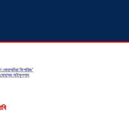
 মোহাম্মদিয়া ফিশারিজ’
োহাম্মদ সাইফুল্লাহ্
াবি