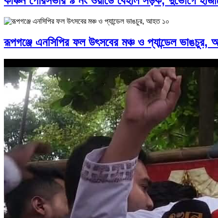
কাঞ্চন পৌরসভার ৯ নং ওয়ার্ডে বেহাল সড়ক, দুর্ভোগে হাজা
রূপগঞ্জে এনসিপির ফল উৎসবের মঞ্চ ও প্যান্ডেল ভাঙচুর,