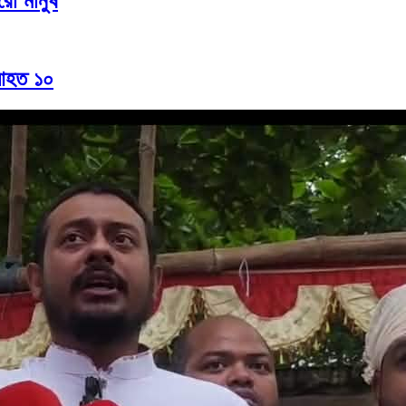
রো মানুষ
 আহত ১০