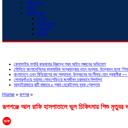
প্রবাসে ডাক
খেলাধুলা
অনন্যা সংবাদ
সংগঠন
নিখোঁজ সংবাদ
সাক্ষাৎকার
বিনোদন
শিরোনাম
বোনাফাইড মশারি কারখানার বিরুদ্ধে শ্রম আইন লঙ্ঘনের অভিযোগ
সৌদিতে বাংলাদেশিদের ব্যবসায়িক অগ্রযাত্রায় নতুন অধ্যায়, উদ্বোধন হলো ‘শিফা
বাংলাদেশে এখন বিনিয়োগের বড় সম্ভাবনা, উন্নয়নের অংশীদার হোন প্রবাসীরা — ম
সোনারগাঁওয়ে ভয়াবহ লোডশেডিংয়ে জনজীবন চরমভাবে বিপর্যস্ত
আড়াইহাজারে বান্টি বাজারে ৫ গ্রাম হেরোইনসহ যুবক গ্রেপ্তার
Home
»
রূপগঞ্জ
»
রূপগঞ্জে আল রাফি হাসপাতালে ভুল চিকিৎসায় শিশু মৃত্যুর দ