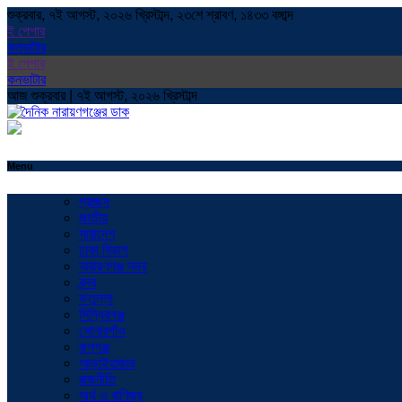
শুক্রবার, ৭ই আগস্ট, ২০২৬ খ্রিস্টাব্দ, ২৩শে শ্রাবণ, ১৪৩৩ বঙ্গাব্দ
ই পেপার
কনভাটার
ই পেপার
কনভাটার
আজ শুক্রবার | ৭ই আগস্ট, ২০২৬ খ্রিস্টাব্দ
Menu
প্রচ্ছদ
জাতীয়
সারাদেশ
ঢাকা বিভাগ
নারায়ণগঞ্জ সদর
বন্দর
ফতুল্লা
সিদ্ধিরগঞ্জ
সোনারগাঁও
রূপগঞ্জ
আড়াইহাজার
রাজনীতি
অর্থ ও বাণিজ্য