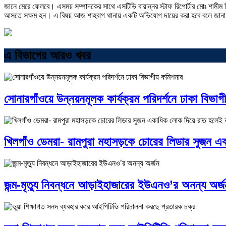
জানে মেরে ফেলবে। এসময় সম্পাদকের সাথে এসটিভি বায়ান্নর স্টাফ রিপোর্টার মোঃ শামীম
আসতে সক্ষম হন। এ বিষয় আজ শাহবাগ থানায় একটি অভিযোগ দায়ের করা হবে বলে জান
এ বিভাগের আরও খবর
সোনারগাঁওয়ে উন্নয়নমূলক কার্যক্রম পরিদর্শনে ঢাকা বিভা
খিলগাঁও ডেমরা- রামপুরা মহাসড়কে চোরের লিডার সুজন 
জন্ম-মৃত্যু নিবন্ধনে আড়াইহাজারের ইউএনও’র অনন্য অর্জ