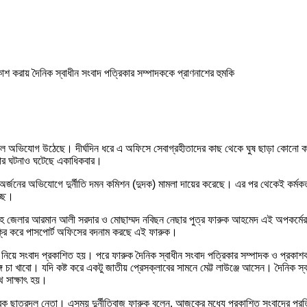
লে অভিযোগ উঠেছে। দীর্ঘদিন ধরে এ অফিসে সেবাগ্রহীতাদের কাছ থেকে ঘুষ ছাড়া কোনো কাজ 
করার ঘটনাও ঘটেছে একাধিকবার।
্পদ অর্জনের অভিযোগে দুর্নীতি দমন কমিশন (দুদক) মামলা দায়ের করেছে। এর পর থেকেই কর্ম
্ছে।
ইদহ জেলার আরমান আলী সরদার ও মোছাম্মদ নবিছন নেছার পুত্র ফারুক আহমেদ এই অপকর্মে
ক্রি করে পাসপোর্ট অফিসের বদনাম করছে এই ফারুক।
কর্ম নিয়ে সংবাদ প্রকাশিত হয়। পরে ফারুক দৈনিক স্বাধীন সংবাদ পত্রিকার সম্পাদক ও
গে চা খাবো। যদি কষ্ট করে একটু জাতীয় প্রেসক্লাবের সামনে মেট্ট লাউঞ্জে আসেন। দৈনি
ে সাক্ষাৎ হয়।
ক ছাত্রদল নেতা। এসময় দুর্নীতিবাজ ফারুক বলেন, আজকের মধ্যে প্রকাশিত সংবাদের প্