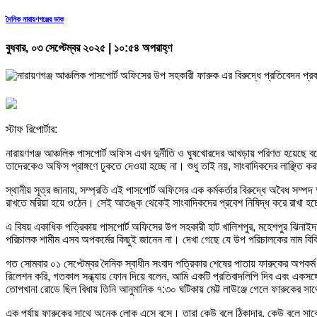
দৈনিক নারায়ণগঞ্জের ডাক
বুধবার, ০৩ সেপ্টেম্বর ২০২৫ | ১০:৫৪ অপরাহ্ণ
স্টাফ রিপোর্টার:
নারায়ণগঞ্জ আঞ্চলিক পাসপোর্ট অফিস এখন দুর্নীতি ও ঘুষখোরদের আখড়ায় পরিণত হয়েছে ব
তাদেরকেও অফিস প্রাঙ্গণে ঢুকতে দেওয়া হচ্ছে না। শুধু তাই নয়, সাংবাদিকদের লাঞ্ছিত 
স্থানীয় সূত্র জানায়, সম্প্রতি এই পাসপোর্ট অফিসের এক কর্মকর্তার বিরুদ্ধে অবৈধ সম
রাখতে মরিয়া হয়ে ওঠেন। সেই আতঙ্ক থেকেই সাংবাদিকদের প্রবেশ নিষিদ্ধ করে রাখা হচ
এ বিষয় একাধিক পত্রিকায় পাসপোর্ট অফিসের উপ সহকারী হাট খালিশপুর, মহেশপুর ঝিনা
পরিচালক শামীম এসব অপকর্মের কিছুই জানেন না। দেখা গেছে যে উপ পরিচালকের নাম বি
গত সোমবার ০১ সেপ্টেম্বর দৈনিক স্বাধীন সংবাদ পত্রিকার শেষের পাতায় ফারুকের অপ
রিলেশন করি, গতকাল সন্ধ্যায় ফোন দিয়ে বলেন, আমি একটি প্রতিবাদলিপি দিব এবং একসঙ্
তোপখানা রোডে ছিল বিধায় তিনি আনুমানিক ৭:৩০ ঘটিকায় মেট্ট লাউঞ্জে গেলে ফারুকের সাথ
এক পর্যায় ফারুকের সাথে অনেক লোক এসে বসে। তারা কেউ বলে ঠিকাদার, কেউ বলে সাবে