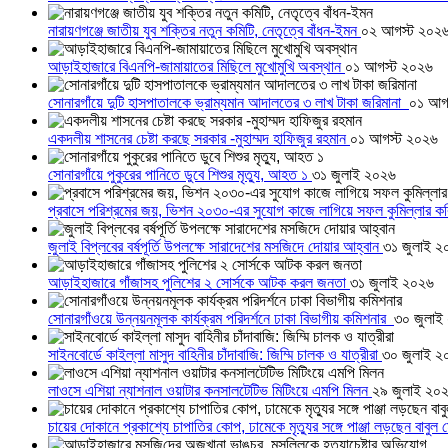
নারায়ণগঞ্জে জাতীয় যুব শক্তির নতুন কমিটি, নেতৃত্বে বাঁধন-ইমন
০২ আগস্ট ২০২
আড়াইহাজারে বিএনপি-জামায়াতের মিছিলে মুখোমুখি অবস্থান
০১ আগস্ট ২০২৬
সোনারগাঁয়ে দুটি হাসপাতালকে ভ্রাম্যমান আদালতের ৩ লাখ টাকা জরিমানা
০১ আগ
একদলীয় শাসনের চেষ্টা করছে সরকার -মুহাম্মদ হাফিজুর রহমান
০১ আগস্ট ২০২৬
সোনারগাঁয়ে পুকুরের পানিতে ডুবে শিশুর মৃত্যু, আহত ১
৩১ জুলাই ২০২৬
প্রবাসে পরিশ্রমের জয়, ভিশন ২০৩০-এর সুযোগ কাজে লাগিয়ে সফল কুমিল্লার ক
জুলাই বিপ্লবের বর্ষপূর্তি উপলক্ষে সারাদেশের মসজিদে দোয়ার আহ্বান
৩১ জুলাই ২
আড়াইহাজারে গাঁজাসহ পুলিশের ২ সোর্সকে আটক করল জনতা
৩১ জুলাই ২০২৬
সোনারগাঁওয়ে উন্নয়নমূলক কার্যক্রম পরিদর্শনে ঢাকা বিভাগীয় কমিশনার
৩০ জুলাই
সাইনবোর্ডে কাইল্লা মাসুদ বাহিনীর চাঁদাবাজি: জিম্মি চালক ও যাত্রীরা
৩০ জুলাই ২
লাওসে এশিয়া ন্যাশনাল ওয়াটার কনসালটেটিভ মিটিংয়ে এমপি মিলন
২৯ জুলাই ২০
চায়ের দোকানে প্রকাশ্যে চাপাতির কোপ, ঢামেকে মৃত্যুর সঙ্গে পাঞ্জা লড়ছেন বাবুল