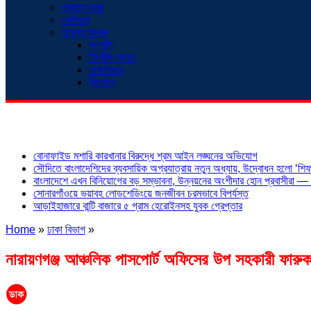
প্রবাসে ডাক
খেলাধুলা
অনন্যা সংবাদ
সংগঠন
নিখোঁজ সংবাদ
সাক্ষাৎকার
বিনোদন
শিরোনাম
বোনাফাইড মশারি কারখানার বিরুদ্ধে শ্রম আইন লঙ্ঘনের অভিযোগ
সৌদিতে বাংলাদেশিদের ব্যবসায়িক অগ্রযাত্রায় নতুন অধ্যায়, উদ্বোধন হলো ‘শিফা
বাংলাদেশে এখন বিনিয়োগের বড় সম্ভাবনা, উন্নয়নের অংশীদার হোন প্রবাসীরা — ম
সোনারগাঁওয়ে ভয়াবহ লোডশেডিংয়ে জনজীবন চরমভাবে বিপর্যস্ত
আড়াইহাজারে বান্টি বাজারে ৫ গ্রাম হেরোইনসহ যুবক গ্রেপ্তার
Home
»
ঢাকা বিভাগ
»
নারায়ণগঞ্জ আঞ্চলিক পাসপোর্ট অফিসের উপ সহকারী ফারুক 