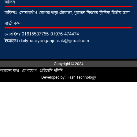
অফিস
আগস্ট ২০২৬
অফিসঃ সোনারগাঁও মোগরাপাড়া চৌরাস্তা, পুরাতন নিরাময় ক্লিনিক, দ্বিতীয় তলা।
বার্তা কক্ষ
একদলীয় শাসনের চেষ্টা করছে সরকার
মোবাইলঃ 01615537755, 01976-474474
-মুহাম্মদ হাফিজুর রহমান
০১ আগস্ট ২০২৬
ইমেইলঃ dailynarayanganjerdak@gmail.com
সোনারগাঁয়ে পুকুরের পানিতে ডুবে শিশুর মৃত্যু,
Copyright © 2024
আহত ১
৩১ জুলাই ২০২৬
আমাদের কথা
!
যোগাযোগ
!
প্রাইভেসি পলিসি
Developed by:
Flash Technology
প্রবাসে পরিশ্রমের জয়, ভিশন ২০৩০-এর
সুযোগ কাজে লাগিয়ে সফল কুমিল্লার কবির
মজুমদার
৩১ জুলাই ২০২৬
জুলাই বিপ্লবের বর্ষপূর্তি উপলক্ষে সারাদেশের
মসজিদে দোয়ার আহ্বান
৩১ জুলাই ২০২৬