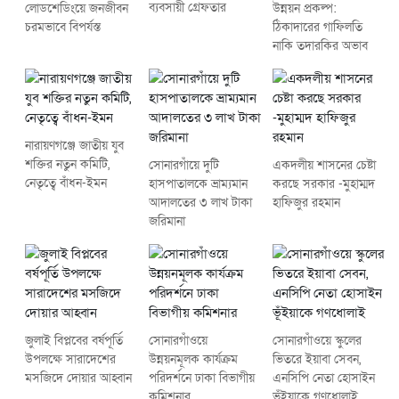
ব্যবসায়ী গ্রেফতার
লোডশেডিংয়ে জনজীবন
উন্নয়ন প্রকল্প:
চরমভাবে বিপর্যস্ত
ঠিকাদারের গাফিলতি
নাকি তদারকির অভাব
নারায়ণগঞ্জে জাতীয় যুব
শক্তির নতুন কমিটি,
সোনারগাঁয়ে দুটি
একদলীয় শাসনের চেষ্টা
নেতৃত্বে বাঁধন-ইমন
হাসপাতালকে ভ্রাম্যমান
করছে সরকার -মুহাম্মদ
আদালতের ৩ লাখ টাকা
হাফিজুর রহমান
জরিমানা
জুলাই বিপ্লবের বর্ষপূর্তি
সোনারগাঁওয়ে
সোনারগাঁওয়ে স্কুলের
উপলক্ষে সারাদেশের
উন্নয়নমূলক কার্যক্রম
ভিতরে ইয়াবা সেবন,
মসজিদে দোয়ার আহ্বান
পরিদর্শনে ঢাকা বিভাগীয়
এনসিপি নেতা হোসাইন
কমিশনার
ভূঁইয়াকে গণধোলাই