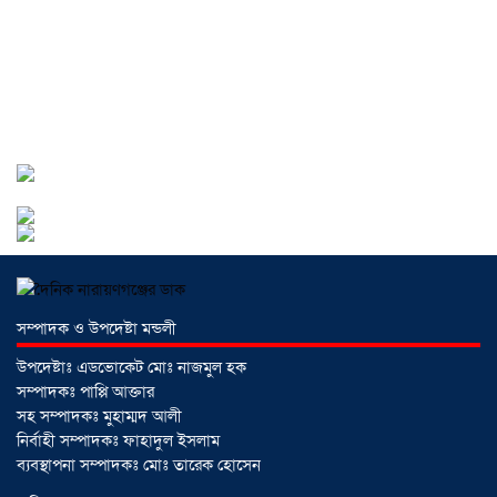
ব্যবসায়ী গ্রেফতার
০৩ আগস্ট ২০২৬
সোনারগাঁয়ে পরিত্যক্ত উন্নয়ন প্রকল্প:
ঠিকাদারের গাফিলতি নাকি তদারকির অভাব
০২ আগস্ট ২০২৬
নারায়ণগঞ্জে জাতীয় যুব শক্তির নতুন কমিটি,
নেতৃত্বে বাঁধন-ইমন
০২ আগস্ট ২০২৬
সম্পাদক ও উপদেষ্টা মন্ডলী
আড়াইহাজারে বিএনপি-জামায়াতের মিছিলে
উপদেষ্টাঃ এডভোকেট মোঃ নাজমুল হক
মুখোমুখি অবস্থান
০১ আগস্ট ২০২৬
সম্পাদকঃ পাপ্পি আক্তার
সহ সম্পাদকঃ মুহাম্মদ আলী
নির্বাহী সম্পাদকঃ ফাহাদুল ইসলাম
সোনারগাঁয়ে দুটি হাসপাতালকে ভ্রাম্যমান
ব্যবস্থাপনা সম্পাদকঃ মোঃ তারেক হোসেন
আদালতের ৩ লাখ টাকা জরিমানা
০১