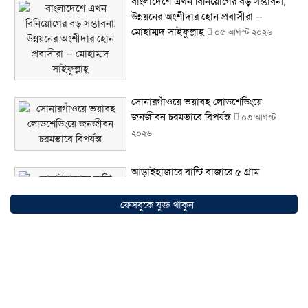
বাংলাদেশে এখন বিনিয়োগের বড় সম্ভাবনা,
উন্নয়নের অংশীদার হোন প্রবাসীরা —
মোহাম্মদ সাইফুল্লাহ্
০৫ আগস্ট ২০২৬
সোনারগাঁওয়ে ভয়াবহ লোডশেডিংয়ে
জনজীবন চরমভাবে বিপর্যস্ত
০৩ আগস্ট
২০২৬
আড়াইহাজারে বান্টি বাজারে ৫ গ্রাম
হেরোইনসহ যুবক গ্রেপ্তার
০৩ আগস্ট ২০২৬
ফেসবুকে যুক্ত থাকুন
আড়াইহাজারে জেলেদের জালে উঠে এলো
শর্টগান
০৩ আগস্ট ২০২৬
সোনারগাঁয়ে ৬৮ পিস ইয়াবাসহ নারী মাদক