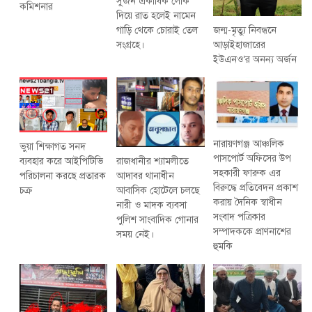
সুজন একাধিক লোক
কমিশনার
দিয়ে রাত হলেই নামেন
গাড়ি থেকে চোরাই তেল
জন্ম-মৃত্যু নিবন্ধনে
সংগ্রহে।
আড়াইহাজারের
ইউএনও’র অনন্য অর্জন
নারায়ণগঞ্জ আঞ্চলিক
ভুয়া শিক্ষাগত সনদ
পাসপোর্ট অফিসের উপ
রাজধানীর শ্যামলীতে
ব্যবহার করে আইপিটিভি
সহকারী ফারুক এর
আদাবর থানাধীন
পরিচালনা করছে প্রতারক
বিরুদ্ধে প্রতিবেদন প্রকাশ
আবাসিক হোটেলে চলছে
চক্র
করায় দৈনিক স্বাধীন
নারী ও মাদক ব্যবসা
সংবাদ পত্রিকার
পুলিশ সাংবাদিক গোনার
সম্পাদককে প্রাণনাশের
সময় নেই।
হুমকি