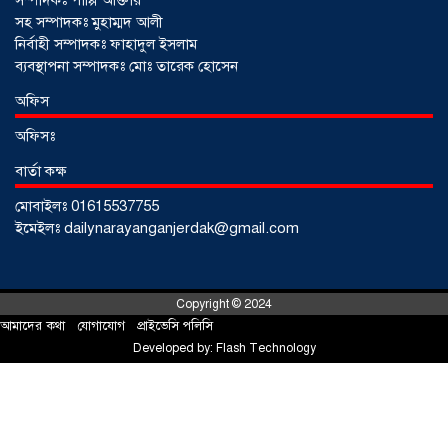
সম্পাদকঃ পাপ্পি আক্তার
সহ সম্পাদকঃ মুহাম্মদ আলী
নির্বাহী সম্পাদকঃ ফাহাদুল ইসলাম
ব্যবস্থাপনা সম্পাদকঃ মোঃ তারেক হোসেন
অফিস
অফিসঃ
বার্তা কক্ষ
মোবাইলঃ 01615537755
আড়াইহাজারে জেলেদের জালে উঠে এলো
ইমেইলঃ dailynarayanganjerdak@gmail.com
শর্টগান
০৩ আগস্ট ২০২৬
Copyright © 2024
আমাদের কথা
!
যোগাযোগ
!
প্রাইভেসি পলিসি
Developed by:
Flash Technology