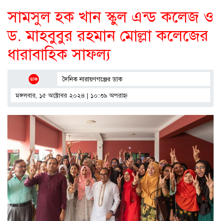
সামসুল হক খান স্কুল এন্ড কলেজ ও
ড. মাহবুবুর রহমান মোল্লা কলেজের
ধারাবাহিক সাফল্য
দৈনিক নারায়ণগঞ্জের ডাক
মঙ্গলবার, ১৫ অক্টোবর ২০২৪ | ১০:৩৯ অপরাহ্ণ