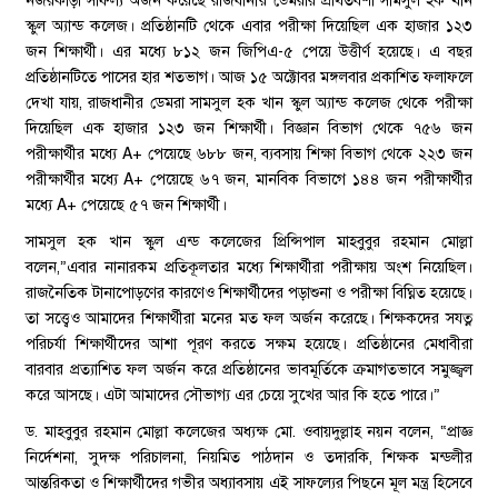
নজরকাড়া সাফল্য অর্জন করেছে রাজধানীর ডেমরার প্রথিতযশা সামসুল হক খান
স্কুল অ্যান্ড কলেজ। প্রতিষ্ঠানটি থেকে এবার পরীক্ষা দিয়েছিল এক হাজার ১২৩
জন শিক্ষার্থী। এর মধ্যে ৮১২ জন জিপিএ-৫ পেয়ে উত্তীর্ণ হয়েছে। এ বছর
প্রতিষ্ঠানটিতে পাসের হার শতভাগ। আজ ১৫ অক্টোবর মঙ্গলবার প্রকাশিত ফলাফলে
দেখা যায়, রাজধানীর ডেমরা সামসুল হক খান স্কুল অ্যান্ড কলেজ থেকে পরীক্ষা
দিয়েছিল এক হাজার ১২৩ জন শিক্ষার্থী। বিজ্ঞান বিভাগ থেকে ৭৫৬ জন
পরীক্ষার্থীর মধ্যে A+ পেয়েছে ৬৮৮ জন, ব্যবসায় শিক্ষা বিভাগ থেকে ২২৩ জন
পরীক্ষার্থীর মধ্যে A+ পেয়েছে ৬৭ জন, মানবিক বিভাগে ১৪৪ জন পরীক্ষার্থীর
মধ্যে A+ পেয়েছে ৫৭ জন শিক্ষার্থী।
সামসুল হক খান স্কুল এন্ড কলেজের প্রিন্সিপাল মাহবুবুর রহমান মোল্লা
বলেন,”এবার নানারকম প্রতিকূলতার মধ্যে শিক্ষার্থীরা পরীক্ষায় অংশ নিয়েছিল।
রাজনৈতিক টানাপোড়ণের কারণেও শিক্ষার্থীদের পড়াশুনা ও পরীক্ষা বিঘ্নিত হয়েছে।
তা সত্ত্বেও আমাদের শিক্ষার্থীরা মনের মত ফল অর্জন করেছে। শিক্ষকদের সযত্ন
পরিচর্যা শিক্ষার্থীদের আশা পূরণ করতে সক্ষম হয়েছে। প্রতিষ্ঠানের মেধাবীরা
বারবার প্রত্যাশিত ফল অর্জন করে প্রতিষ্ঠানের ভাবমূর্তিকে ক্রমাগতভাবে সমুজ্জ্বল
করে আসছে। এটা আমাদের সৌভাগ্য এর চেয়ে সুখের আর কি হতে পারে।”
ড. মাহবুবুর রহমান মোল্লা কলেজের অধ্যক্ষ মো. ওবায়দুল্লাহ নয়ন বলেন, “প্রাজ্ঞ
নির্দেশনা, সুদক্ষ পরিচালনা, নিয়মিত পাঠদান ও তদারকি, শিক্ষক মন্ডলীর
আন্তরিকতা ও শিক্ষার্থীদের গভীর অধ্যাবসায় এই সাফল্যের পিছনে মূল মন্ত্র হিসেবে