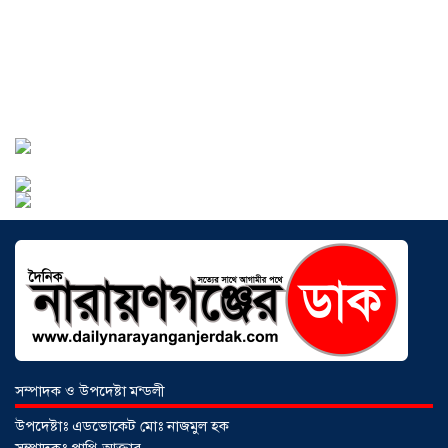
বাংলাদেশে এখন বিনিয়োগের বড় সম্ভাবনা,
উন্নয়নের অংশীদার হোন প্রবাসীরা —
মোহাম্মদ সাইফুল্লাহ্
০৫ আগস্ট ২০২৬
সোনারগাঁওয়ে ভয়াবহ লোডশেডিংয়ে
জনজীবন চরমভাবে বিপর্যস্ত
০৩ আগস্ট
২০২৬
আড়াইহাজারে বান্টি বাজারে ৫ গ্রাম
হেরোইনসহ যুবক গ্রেপ্তার
০৩ আগস্ট ২০২৬
সম্পাদক ও উপদেষ্টা মন্ডলী
উপদেষ্টাঃ এডভোকেট মোঃ নাজমুল হক