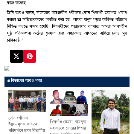
কাজ করেছে।
তিনি আরও বলেন, কলেজের অভ্যন্তরীণ পরীক্ষায় কোন শিক্ষার্থী ক্রমাগত খারাপ
করলে তা অভিভাবকদের অবহিত করা হয়। আমরা মানুষ গড়ার কাঙ্ক্ষিত পরিবেশ
নিশ্চিত করতে সক্ষম হয়েছি। শিক্ষার্থীদের পড়ালেখার ব্যাপারে আমরা আপসহীন
সুষ্ঠু পরিকল্পনা কঠোর শৃঙ্খলা এবং অধ্যাবসায় আমাদের এগিয়ে চলার মূল
চাবিকাঠি।”
এ বিভাগের আরও খবর
সোনারগাঁওয়ে
খিলগাঁও ডেমরা- রামপুরা
উন্নয়নমূলক কার্যক্রম
মহাসড়কে চোরের লিডার
পরিদর্শনে ঢাকা বিভাগীয়