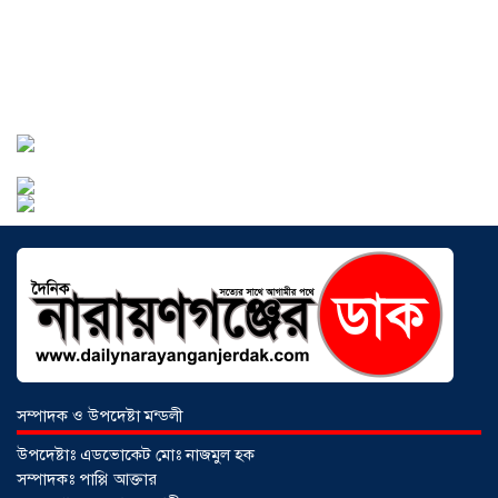
সোনারগাঁওয়ে ভয়াবহ লোডশেডিংয়ে
জনজীবন চরমভাবে বিপর্যস্ত
০৩ আগস্ট
২০২৬
আড়াইহাজারে বান্টি বাজারে ৫ গ্রাম
হেরোইনসহ যুবক গ্রেপ্তার
০৩ আগস্ট ২০২৬
সম্পাদক ও উপদেষ্টা মন্ডলী
উপদেষ্টাঃ এডভোকেট মোঃ নাজমুল হক
সম্পাদকঃ পাপ্পি আক্তার