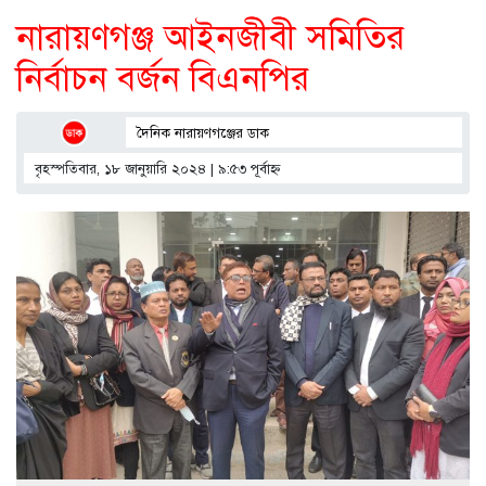
নারায়ণগঞ্জ আইনজীবী সমিতির
নির্বাচন বর্জন বিএনপির
দৈনিক নারায়ণগঞ্জের ডাক
বৃহস্পতিবার, ১৮ জানুয়ারি ২০২৪ | ৯:৫৩ পূর্বাহ্ণ