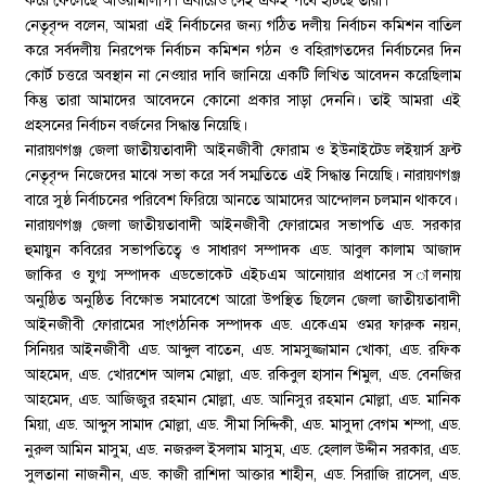
করে ফেলেছে আওয়ামীলীগ। এবারেও সেই একই পথে হাটছে তারা।
নেতৃবৃন্দ বলেন, আমরা এই নির্বাচনের জন্য গঠিত দলীয় নির্বাচন কমিশন বাতিল
করে সর্বদলীয় নিরপেক্ষ নির্বাচন কমিশন গঠন ও বহিরাগতদের নির্বাচনের দিন
কোর্ট চত্তরে অবস্থান না নেওয়ার দাবি জানিয়ে একটি লিখিত আবেদন করেছিলাম
কিন্তু তারা আমাদের আবেদনে কোনো প্রকার সাড়া দেননি। তাই আমরা এই
প্রহসনের নির্বাচন বর্জনের সিদ্ধান্ত নিয়েছি।
নারায়ণগঞ্জ জেলা জাতীয়তাবাদী আইনজীবী ফোরাম ও ইউনাইটেড লইয়ার্স ফ্রন্ট
নেতৃবৃন্দ নিজেদের মাঝে সভা করে সর্ব সম্মতিতে এই সিদ্ধান্ত নিয়েছি। নারায়ণগঞ্জ
বারে সুষ্ঠ নির্বাচনের পরিবেশ ফিরিয়ে আনতে আমাদের আন্দোলন চলমান থাকবে।
নারায়ণগঞ্জ জেলা জাতীয়তাবাদী আইনজীবী ফোরামের সভাপতি এড. সরকার
হুমায়ুন কবিরের সভাপতিত্বে ও সাধারণ সম্পাদক এড. আবুল কালাম আজাদ
জাকির ও যুগ্ম সম্পাদক এডভোকেট এইচএম আনোয়ার প্রধানের স ালনায়
অনুষ্ঠিত অনুষ্ঠিত বিক্ষোভ সমাবেশে আরো উপস্থিত ছিলেন জেলা জাতীয়তাবাদী
আইনজীবী ফোরামের সাংগঠনিক সম্পাদক এড. একেএম ওমর ফারুক নয়ন,
সিনিয়র আইনজীবী এড. আব্দুল বাতেন, এড. সামসুজ্জামান খোকা, এড. রফিক
আহমেদ, এড. খোরশেদ আলম মোল্লা, এড. রকিবুল হাসান শিমুল, এড. বেনজির
আহমেদ, এড. আজিজুর রহমান মোল্লা, এড. আনিসুর রহমান মোল্লা, এড. মানিক
মিয়া, এড. আব্দুস সামাদ মোল্লা, এড. সীমা সিদ্দিকী, এড. মাসুদা বেগম শম্পা, এড.
নুরুল আমিন মাসুম, এড. নজরুল ইসলাম মাসুম, এড. হেলাল উদ্দীন সরকার, এড.
সুলতানা নাজনীন, এড. কাজী রাশিদা আক্তার শাহীন, এড. সিরাজি রাসেল, এড.