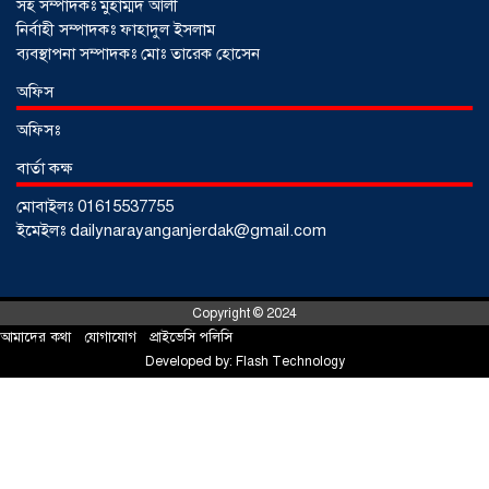
সহ সম্পাদকঃ মুহাম্মদ আলী
নির্বাহী সম্পাদকঃ ফাহাদুল ইসলাম
ব্যবস্থাপনা সম্পাদকঃ মোঃ তারেক হোসেন
আড়াইহাজারে জেলেদের জালে উঠে এলো
অফিস
শর্টগান
০৩ আগস্ট ২০২৬
অফিসঃ
বার্তা কক্ষ
মোবাইলঃ 01615537755
ইমেইলঃ dailynarayanganjerdak@gmail.com
Copyright © 2024
আমাদের কথা
!
যোগাযোগ
!
প্রাইভেসি পলিসি
Developed by:
Flash Technology