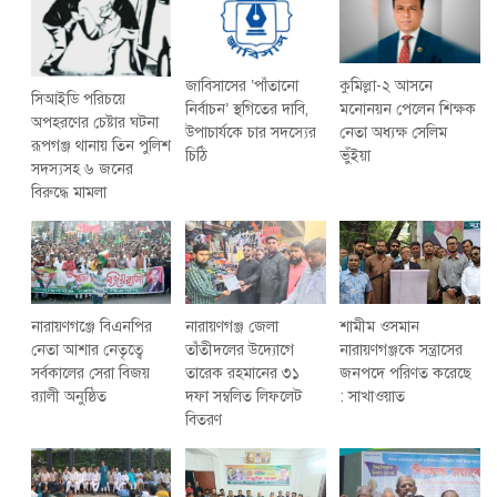
কুমিল্লা-২ আসনে
জাবিসাসের ‘পাঁতানো
সিআইডি পরিচয়ে
মনোনয়ন পেলেন শিক্ষক
নির্বাচন’ স্থগিতের দাবি,
অপহরণের চেষ্টার ঘটনা
নেতা অধ্যক্ষ সেলিম
উপাচার্যকে চার সদস্যের
রূপগঞ্জ থানায় তিন পুলিশ
ভুঁইয়া
চিঠি
সদস্যসহ ৬ জনের
বিরুদ্ধে মামলা
নারায়ণগঞ্জে বিএনপির
নারায়ণগঞ্জ জেলা
শামীম ওসমান
নেতা আশার নেতৃত্বে
তাঁতীদলের উদ্যোগে
নারায়ণগঞ্জকে সন্ত্রাসের
সর্বকালের সেরা বিজয়
তারেক রহমানের ৩১
জনপদে পরিণত করেছে
র‌্যালী অনুষ্ঠিত
দফা সম্বলিত লিফলেট
: সাখাওয়াত
বিতরণ