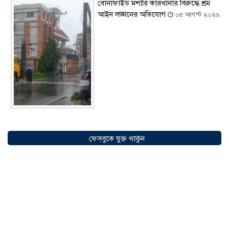
বোনাফাইড মশারি কারখানার বিরুদ্ধে শ্রম
আইন লঙ্ঘনের অভিযোগ
০৫ আগস্ট ২০২৬
সৌদিতে বাংলাদেশিদের ব্যবসায়িক
অগ্রযাত্রায় নতুন অধ্যায়, উদ্বোধন হলো ‘শিফা
ফেসবুকে যুক্ত থাকুন
মোহাম্মদিয়া ফিশারিজ’
০৫ আগস্ট ২০২৬
বাংলাদেশে এখন বিনিয়োগের বড় সম্ভাবনা,
উন্নয়নের অংশীদার হোন প্রবাসীরা —
মোহাম্মদ সাইফুল্লাহ্
০৫ আগস্ট ২০২৬