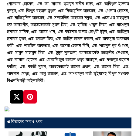
গোলজার হোসেন, এড. আ: সাত্তার, হুমায়ুন কবীর হৃদয়, এড. তারিকুল ইসলাম
বুলবুল, এড. জিল্লুর রহমান মুকুল, এড. নিজামুদ্দিন আহমেদ, এড. গোলাম হোসেন,
এড. নাজিমুদ্দিন আহমেদ, এড. সালাউদ্দিন আহমেদ সবুজ, এড. একেএম মাহমুদুল
হক আলমগীর, অ্যাডভোকেট সুমন মিয়া, এড. হামিদা খাতুন লিজা, এড. রাশেদুল
ইসলাম মানিক, এড. আলম খান, এড. কাউসার আলম চৌধুরী টুটুল, এড. জাহিদুল
ইসলাম মুক্তা, এড. জামান মিয়া, এড. জাহিদ হাসান রুবেল, এড. মাকসুদা আকতার
রুমী, এড. শারমিন আকতার, এড. আসমা হেলেন বিথি, এড. শামসুন নুর বঁাধন,
এড. মামুন মাহামুদ মিয়া, এড. টুটুল সুলতানা, অ্যাডভোকেট জাহাঙ্গীর দেওয়ান,
এড. কামাল হোসেন, এড. মোস্তাফিজুর রহমান শুক্কুর মাহামুদ, এড. ফজলুর রহমান
ফাহিম, এড. কাজী সুমন, অ্যাডভোকেট রাসেল প্রধান, এড. রাসেল মিয়া, এড.
আদনান মোল্লা, এড. আবু রায়হান, এড. আশরাফুল বারী ভূইয়াসহ বিপুল সংখ্যক
বিএনপিপন্থী আইনজীবী।
এ বিভাগের আরও খবর