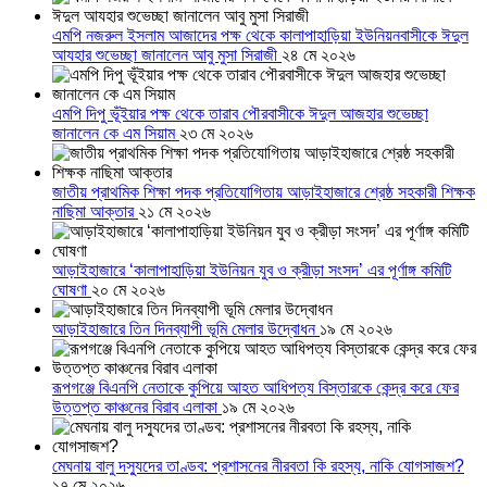
এমপি নজরুল ইসলাম আজাদের পক্ষ থেকে কালাপাহাড়িয়া ইউনিয়নবাসীকে ঈদুল
আযহার শুভেচ্ছা জানালেন আবু মুসা সিরাজী
২৪ মে ২০২৬
এমপি দিপু ভূঁইয়ার পক্ষ থেকে তারাব পৌরবাসীকে ঈদুল আজহার শুভেচ্ছা
জানালেন কে এম সিয়াম
২৩ মে ২০২৬
জাতীয় প্রাথমিক শিক্ষা পদক প্রতিযোগিতায় আড়াইহাজারে শ্রেষ্ঠ সহকারী শিক্ষক
নাছিমা আক্তার
২১ মে ২০২৬
আড়াইহাজারে ‘কালাপাহাড়িয়া ইউনিয়ন যুব ও ক্রীড়া সংসদ’ এর পূর্ণাঙ্গ কমিটি
ঘোষণা
২০ মে ২০২৬
আড়াইহাজারে তিন দিনব্যাপী ভূমি মেলার উদ্বোধন
১৯ মে ২০২৬
রূপগঞ্জে বিএনপি নেতাকে কুপিয়ে আহত আধিপত্য বিস্তারকে কেন্দ্র করে ফের
উত্তপ্ত কাঞ্চনের বিরাব এলাকা
১৯ মে ২০২৬
মেঘনায় বালু দস্যুদের তাণ্ডব: প্রশাসনের নীরবতা কি রহস্য, নাকি যোগসাজশ?
১৭ মে ২০২৬