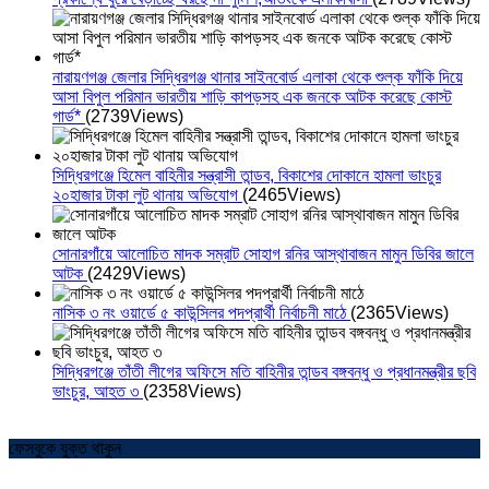
নারায়ণগঞ্জ জেলার সিদ্ধিরগঞ্জ থানার সাইনবোর্ড এলাকা থেকে শুল্ক ফাঁকি দিয়ে
আসা বিপুল পরিমান ভারতীয় শাড়ি কাপড়সহ এক জনকে আটক করেছে কোস্ট
গার্ড*
(2739Views)
সিদ্ধিরগঞ্জে হিমেল বাহিনীর সন্ত্রাসী তান্ডব, বিকাশের দোকানে হামলা ভাংচুর
২০হাজার টাকা লুট থানায় অভিযোগ
(2465Views)
সোনারগাঁয়ে আলোচিত মাদক সম্রাট সোহাগ রনির আস্থাবাজন মামুন ডিবির জালে
আটক
(2429Views)
নাসিক ৩ নং ওয়ার্ডে ৫ কাউন্সিলর পদপ্রার্থী নির্বাচনী মাঠে
(2365Views)
সিদ্ধিরগঞ্জে তাঁতী লীগের অফিসে মতি বাহিনীর তান্ডব বঙ্গবন্ধু ও প্রধানমন্ত্রীর ছবি
ভাংচুর, আহত ৩
(2358Views)
ফেসবুকে যুক্ত থাকুন