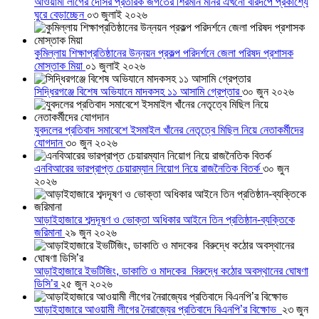
আওয়ামী লীগের দোসর প্রতারক জগতের শিরমনি মনির এখনো বীরদর্পে প্রকাশ্যে
ঘুরে বেড়াচ্ছেন
০৩ জুলাই ২০২৬
কুমিল্লায় শিক্ষাপ্রতিষ্ঠানের উন্নয়ন প্রকল্প পরিদর্শনে জেলা পরিষদ প্রশাসক
মোস্তাক মিয়া
০১ জুলাই ২০২৬
সিদ্ধিরগঞ্জে বিশেষ অভিযানে মাদকসহ ১১ আসামি গ্রেপ্তার
৩০ জুন ২০২৬
যুবদলের প্রতিবাদ সমাবেশে ইসমাইল খাঁনের নেতৃত্বে মিছিল নিয়ে নেতাকর্মীদের
যোগদান
৩০ জুন ২০২৬
এনবিআরের ভারপ্রাপ্ত চেয়ারম্যান নিয়োগ নিয়ে রাজনৈতিক বিতর্ক
৩০ জুন
২০২৬
আড়াইহাজারে শব্দদূষণ ও ভোক্তা অধিকার আইনে তিন প্রতিষ্ঠান-ব্যক্তিকে
জরিমানা
২৯ জুন ২০২৬
আড়াইহাজারে ইভটিজিং, ডাকাতি ও মাদকের বিরুদ্ধে কঠোর অবস্থানের ঘোষণা
ডিসি’র
২৫ জুন ২০২৬
আড়াইহাজারে আওয়ামী লীগের নৈরাজ্যের প্রতিবাদে বিএনপি’র বিক্ষোভ
২৩ জুন