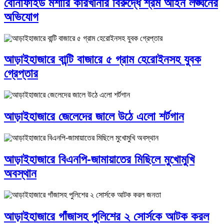
বোনাফাইড মশারি কারখানার বিরুদ্ধে শ্রম আইন লঙ্ঘনের
অভিযোগ
আড়াইহাজারে বান্টি বাজারে ৫ গ্রাম হেরোইনসহ যুবক
গ্রেপ্তার
আড়াইহাজারে জেলেদের জালে উঠে এলো শর্টগান
আড়াইহাজারে বিএনপি-জামায়াতের মিছিলে মুখোমুখি
অবস্থান
আড়াইহাজারে গাঁজাসহ পুলিশের ২ সোর্সকে আটক করল