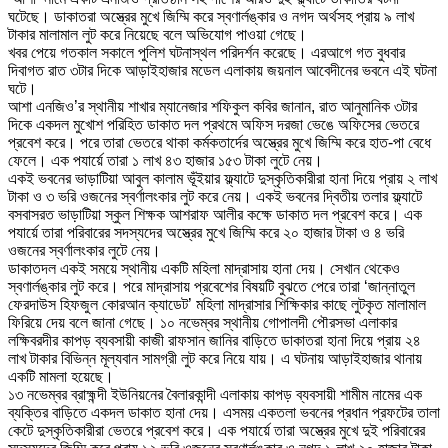
ঘটেছে। ডাকাতরা অস্ত্রের মুখে জিম্মি করে স্বণার্লঙ্কার ও নগদ অর্থসহ প্রায় ৯ লাখ
টাকার মালামাল লুট করে নিয়েছে বলে অভিযোগ পাওয়া গেছে।
খবর পেয়ে গতকাল সকালে পুলিশ ঘটনাস্থল পরিদর্শন করেছে। এরআগে গত বুধবার
দিবাগত রাত ৩টার দিকে আড়াইহাজার মডেল এলাকায় জয়নাল আবেদীনের ভবনে এই ঘটনা
ঘটে।
আশা এনজিও’র স্থানীয় শাখার ম্যানেজার শফিকুল কবির জানান, রাত আনুমানিক ৩টার
দিকে একদল মুখোশ পরিহিত ডাকাত দল প্রথমে অফিস দরজা ভেঙে অফিসের ভেতরে
প্রবেশ করে। পরে তারা ভেতরে থাকা কর্মকতার্দের অস্ত্রের মুখে জিম্মি করে হাত-পা বেধে
ফেলে। এক পযার্য়ে তারা ১ লাখ ৪৩ হাজার ১৫৩ টাকা লুটে নেয়।
একই ভবনের ভাড়াটিয়া আবুল কালাম ভূঁইয়ার ফ্ল্যাটে দুস্কৃতিকারীরা হানা দিয়ে প্রায় ২ লাখ
টাকা ও ৩ ভরি ওজনের স্বর্ণালংকার লুট করে নেয়। একই ভবনের দ্বিতীয় তলার ফ্ল্যাটে
বসবাসরত ভাড়াটিয়া স্কুল শিক্ষক আশরাফ আলীর কক্ষে ডাকাত দল প্রবেশ করে। এক
পযার্য়ে তারা পরিবারের সদস্যদের অস্ত্রের মুখে জিম্মি করে ২০ হাজার টাকা ও ৪ ভরি
ওজনের স্বর্ণালংকার লুটে নেয়।
ডাকাতদল একই সময়ে স্থানীয় একটি মহিলা মাদ্রাসায় হানা দেয়। সেখান থেকেও
স্বণার্লঙ্কার লুট করে। পরে মাদ্রাসায় প্রবেশের বিষয়টি বুঝতে পেরে তারা ‘জান্নাতুল
ফেরদাউস হিফজুল কোরআন ক্যাডেট’ মহিলা মাদ্রাসার শিক্ষিকার কাছে লুটকৃত মালামাল
ফিরিয়ে দেয় বলে জানা গেছে। ১০ নভেম্বর স্থানীয় গোপালদী পৌরসভা এলাকার
লক্ষিবরদীর কাপড় ব্যবসায়ী কাজী রাফসান জানির বাড়িতে ডাকাতরা হানা দিয়ে প্রায় ২৪
লাখ টাকার বিভিন্ন মূল্যবান সামগ্রী লুট করে নিয়ে যায়। এ ঘটনায় আড়াইহাজার থানায়
একটি মামলা হয়েছে।
১৩ নভেম্বর ব্রাহ্মন্দী ইউনিয়নের বৈলারকান্দী এলাকায় কাপড় ব্যবসায়ী শামীম নামের এক
ব্যক্তির বাড়িতে একদল ডাকাত হানা দেয়। এসময় একতলা ভবনের প্রধান প্রফটের তালা
কেটে দুস্কৃতিকারীরা ভেতরে প্রবেশ করে। এক পযার্য়ে তারা অস্ত্রের মুখে দুই পরিবারের