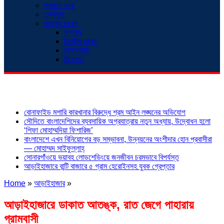
প্রবাসে ডাক
খেলাধুলা
অনন্যা সংবাদ
সংগঠন
নিখোঁজ সংবাদ
সাক্ষাৎকার
বিনোদন
শিরোনাম
বোনাফাইড মশারি কারখানার বিরুদ্ধে শ্রম আইন লঙ্ঘনের অভিযোগ
সৌদিতে বাংলাদেশিদের ব্যবসায়িক অগ্রযাত্রায় নতুন অধ্যায়, উদ্বোধন হলো
‘শিফা মোহাম্মদিয়া ফিশারিজ’
বাংলাদেশে এখন বিনিয়োগের বড় সম্ভাবনা, উন্নয়নের অংশীদার হোন প্রবাসীরা
— মোহাম্মদ সাইফুল্লাহ্
সোনারগাঁওয়ে ভয়াবহ লোডশেডিংয়ে জনজীবন চরমভাবে বিপর্যস্ত
আড়াইহাজারে বান্টি বাজারে ৫ গ্রাম হেরোইনসহ যুবক গ্রেপ্তার
Home
»
আড়াইহাজার
»
আড়াইহাজারে ডাকাত আতঙ্ক, রাত জেগে পাহারায়
গ্রামবাসী