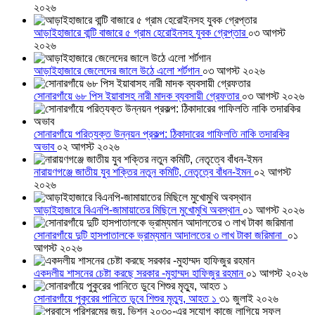
২০২৬
আড়াইহাজারে বান্টি বাজারে ৫ গ্রাম হেরোইনসহ যুবক গ্রেপ্তার
০৩ আগস্ট
২০২৬
আড়াইহাজারে জেলেদের জালে উঠে এলো শর্টগান
০৩ আগস্ট ২০২৬
সোনারগাঁয়ে ৬৮ পিস ইয়াবাসহ নারী মাদক ব্যবসায়ী গ্রেফতার
০৩ আগস্ট ২০২৬
সোনারগাঁয়ে পরিত্যক্ত উন্নয়ন প্রকল্প: ঠিকাদারের গাফিলতি নাকি তদারকির
অভাব
০২ আগস্ট ২০২৬
নারায়ণগঞ্জে জাতীয় যুব শক্তির নতুন কমিটি, নেতৃত্বে বাঁধন-ইমন
০২ আগস্ট
২০২৬
আড়াইহাজারে বিএনপি-জামায়াতের মিছিলে মুখোমুখি অবস্থান
০১ আগস্ট ২০২৬
সোনারগাঁয়ে দুটি হাসপাতালকে ভ্রাম্যমান আদালতের ৩ লাখ টাকা জরিমানা
০১
আগস্ট ২০২৬
একদলীয় শাসনের চেষ্টা করছে সরকার -মুহাম্মদ হাফিজুর রহমান
০১ আগস্ট ২০২৬
সোনারগাঁয়ে পুকুরের পানিতে ডুবে শিশুর মৃত্যু, আহত ১
৩১ জুলাই ২০২৬