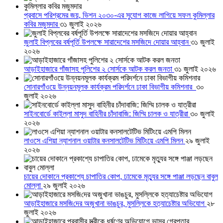
প্রবাসে পরিশ্রমের জয়, ভিশন ২০৩০-এর সুযোগ কাজে লাগিয়ে সফল কুমিল্লার
কবির মজুমদার
৩১ জুলাই ২০২৬
জুলাই বিপ্লবের বর্ষপূর্তি উপলক্ষে সারাদেশের মসজিদে দোয়ার আহ্বান
৩১ জুলাই
২০২৬
আড়াইহাজারে গাঁজাসহ পুলিশের ২ সোর্সকে আটক করল জনতা
৩১ জুলাই ২০২৬
সোনারগাঁওয়ে উন্নয়নমূলক কার্যক্রম পরিদর্শনে ঢাকা বিভাগীয় কমিশনার
৩০
জুলাই ২০২৬
সাইনবোর্ডে কাইল্লা মাসুদ বাহিনীর চাঁদাবাজি: জিম্মি চালক ও যাত্রীরা
৩০ জুলাই
২০২৬
লাওসে এশিয়া ন্যাশনাল ওয়াটার কনসালটেটিভ মিটিংয়ে এমপি মিলন
২৯ জুলাই
২০২৬
চায়ের দোকানে প্রকাশ্যে চাপাতির কোপ, ঢামেকে মৃত্যুর সঙ্গে পাঞ্জা লড়ছেন বাবুল
মোল্লা
২৯ জুলাই ২০২৬
আড়াইহাজারে মস‌জি‌দের অজুখানা ভাঙচুর, মুসল্লিকে হত্যাচেষ্টার অভিযোগ
২৮
জুলাই ২০২৬