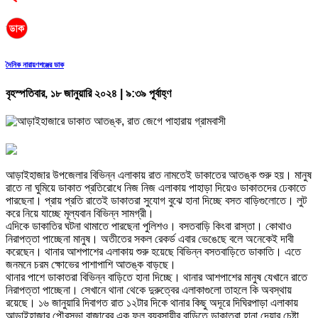
দৈনিক নারায়ণগঞ্জের ডাক
বৃহস্পতিবার, ১৮ জানুয়ারি ২০২৪ | ৯:৩৯ পূর্বাহ্ণ
আড়াইহাজার উপজেলার বিভিন্ন এলাকায় রাত নামতেই ডাকাতের আতঙ্ক শুরু হয়। মানুষ
রাতে না ঘুমিয়ে ডাকাত প্রতিরোধে নিজ নিজ এলাকায় পাহাড়া দিয়েও ডাকাতদের ঢেকাতে
পারছেনা। প্রায় প্রতি রাতেই ডাকাতরা সুযোগ বুঝে হানা দিচ্ছে বসত বাড়িগুলোতে। লুট
করে নিয়ে যাচ্ছে মূল্যবান বিভিন্ন সামগ্রী।
এদিকে ডাকাতির ঘটনা থামাতে পারছেনা পুলিশও। বসতবাড়ি কিংবা রাস্তা। কোথাও
নিরাপত্তা পাচ্ছেনা মানুষ। অতীতের সকল রেকর্ড এবার ভেঙেছে বলে অনেকেই দাবী
করেছেন। থানার আশপাশের এলাকায় শুরু হয়েছে বিভিন্ন বসতবাড়িতে ডাকাতি। এতে
জনমনে চরম ক্ষোভের পাশাপাশি আতঙ্ক বাড়ছে।
থানার পাশে ডাকাতরা বিভিন্ন বাড়িতে হানা দিচ্ছে। থানার আশপাশের মানুষ যেখানে রাতে
নিরাপত্তা পাচ্ছেনা। সেখানে থানা থেকে দুরুত্বের এলাকাগুলো তাহলে কি অবস্থায়
রয়েছে। ১৬ জানুয়ারি দিবাগত রাত ১২টার দিকে থানার কিছু অদূরে দিঘিরপাড়া এলাকায়
আড়াইহাজার পৌরসভা বাজারের এক ফল ব্যবসায়ীর বাড়িতে ডাকাতরা হানা দেয়ার চেষ্টা