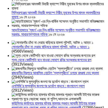
সিদ্ধিরগঞ্জের আদমজী বিহারী ক্যাম্পে নিরীহ যুবকের উপর মাদক ব্যবসায়ীদের
হামলা
১৬ মে ২০২৬
আড়াইহাজারে ‘সুজন’-এর দ্বি-বার্ষিক সম্মেলন অনুষ্ঠিত সভাপতি মনিরুজ্জামান
সরকার, সাধারণসম্পাদক শফিক
১৬ মে ২০২৬
সোনারগাঁয় চাঁদা না দেয়ায় বাড়িঘরে হামলা লুটপাট, আটক ২ আহত ১
(4566Views)
শূন্য থেকে কোটিপতি বনে যাওয়া সোহাগ রনির অন্ধকার জগতের গল্প
(3913Views)
রাজধানীর মিরপুরে আবাসিক হোটেল ‘স্বপ্নপুরীতে’ চলছে রমরমা দেহ ব্যবসা
(2940Views)
এলপিজি’র মূল্যবৃদ্ধি জনগণের দুর্ভোগ বাড়বে : বাংলাদেশ ন্যাপ
(2912Views)
কাউন্সিলর কার্যালয়ে হামলার ঘটনায় মামলার প্রধান আসামী টাইগার ফারুক
প্রকাশ্যে ঘুরে বেড়াচ্ছে ধরছে না পুলিশ,আতংকে এলাকাবাসী
(2789Views)