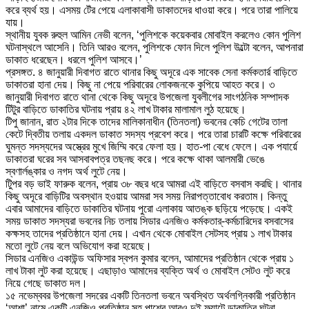
করে ব্যর্থ হয়। এসময় টেঁর পেয়ে এলাকাবাসী ডাকাতদের ধাওয়া করে। পরে তারা পালিয়ে
যায়।
স্থানীয় যুবক রুহুল আমিন নেভী বলেন, ‘পুলিশকে কয়েকবার মোবাইল করলেও কোন পুলিশ
ঘটনাস্থলে আসেনি। তিনি আরও বলেন, পুলিশকে ফোন দিলে পুলিশ উল্টো বলেন, আপনারা
ডাকাত ধরেছেন। ধরলে পুলিশ আসবে।’
প্রসঙ্গত. ৪ জানুয়ারী দিবাগত রাতে থানার কিছু অদূরে এক সাবেক সেনা কর্মকতার্র বাড়িতে
ডাকাতরা হানা দেয়। কিছু না পেয়ে পরিবারের লোকজনকে কুপিয়ে আহত করে। ৩
জানুয়ারী দিবাগত রাতে থানা থেকে কিছু অদূরে উপজেলা যুবলীগের সাংগঠনিক সম্পাদক
টিটুর বাড়িতে ডাকাতির ঘটনায় প্রায় ৪২ লাখ টাকার মালামাল লুঠ হয়েছে।
টিপু জানান, রাত ২টার দিকে তাদের মালিকানাধীন (তিনতলা) ভবনের কেচি গেটের তালা
কেটে দ্বিতীয় তলায় একদল ডাকাত সদস্য প্রবেশ করে। পরে তারা চারটি কক্ষে পরিবারের
ঘুমন্ত সদস্যদের অস্ত্রের মুখে জিম্মি করে ফেলা হয়। হাত-পা বেধে ফেলে। এক পযার্য়ে
ডাকাতরা ঘরের সব আসবাবপত্র তছনছ করে। পরে কক্ষে থাকা আলমারী ভেঙে
স্বণার্লঙ্কার ও নগদ অর্থ লুটে নেয়।
টিুপর বড় ভাই ফারুক বলেন, প্রায় ৩৮ বছর ধরে আমরা এই বাড়িতে বসবাস করছি। থানার
কিছু অদূরে বাড়িটির অবস্থান হওয়ায় আমরা সব সময় নিরাপত্তাবোধ করতাম। কিন্তু
এবার আমাদের বাড়িতে ডাকাতির ঘটনায় পুরো এলাকায় আতঙ্ক ছড়িয়ে পড়েছে। একই
সময় ডাকাত সদস্যরা ভবনের নিচ তলায় সিডার এনজিও কর্মকতার্-কর্মচারিদের বসবাসের
কক্ষসহ তাদের প্রতিষ্ঠানে হানা দেয়। এখান থেকে মোবাইল সেটসহ প্রায় ১ লাখ টাকার
মতো লুটে নেয় বলে অভিযোগ করা হয়েছে।
সিডার এনজিও একাউন্ড অফিসার স্বপন কুমার বলেন, আমাদের প্রতিষ্ঠান থেকে প্রায় ১
লাখ টাকা লুট করা হয়েছে। এছাড়াও আমাদের ব্যক্তি অর্থ ও মোবাইল সেটও লুট করে
নিয়ে গেছে ডাকাত দল।
১৫ নভেম্ববর উপজেলা সদরের একটি তিনতলা ভবনে অবস্থিত অর্থলগ্নিকারী প্রতিষ্ঠান
‘আশা’ নামে একটি এনজিও প্রতিষ্ঠান সহ পাশের আরও দুই ফ্ল্যাটে ডাকাতির ঘটনা