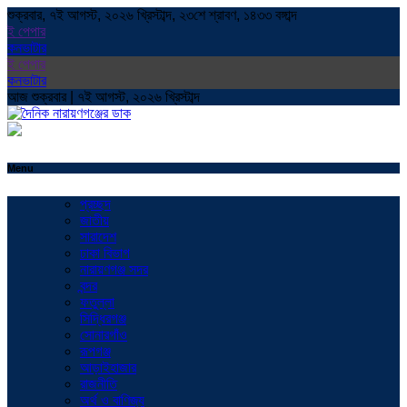
শুক্রবার, ৭ই আগস্ট, ২০২৬ খ্রিস্টাব্দ, ২৩শে শ্রাবণ, ১৪৩৩ বঙ্গাব্দ
ই পেপার
কনভাটার
ই পেপার
কনভাটার
আজ শুক্রবার | ৭ই আগস্ট, ২০২৬ খ্রিস্টাব্দ
Menu
প্রচ্ছদ
জাতীয়
সারাদেশ
ঢাকা বিভাগ
নারায়ণগঞ্জ সদর
বন্দর
ফতুল্লা
সিদ্ধিরগঞ্জ
সোনারগাঁও
রূপগঞ্জ
আড়াইহাজার
রাজনীতি
অর্থ ও বাণিজ্য