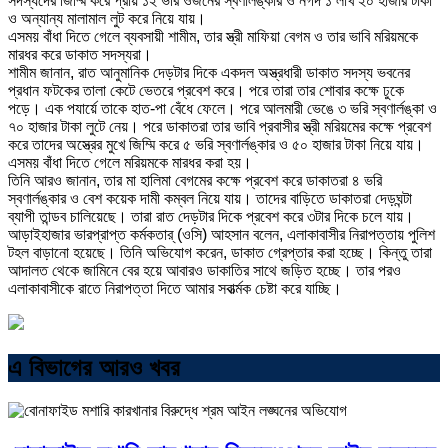
সদস্যদের জিম্মি করে প্রায় ১২ ভরি ওজনের স্বণার্লঙ্কার ও নগদ ১ লাখ ২০ হাজার টাকা
ও অন্যান্য মালামাল লুট করে নিয়ে যায়।
এসময় বাঁধা দিতে গেলে ব্যবসায়ী শামীম, তার স্ত্রী মাফিয়া বেগম ও তার ভাবি মরিয়মকে
মারধর করে ডাকাত সদস্যরা।
শামীম জানান, রাত আনুমানিক দেড়টার দিকে একদল অস্ত্রধারী ডাকাত সদস্য ভবনের
প্রধান ফটকের তালা কেটে ভেতরে প্রবেশ করে। পরে তারা তার শোবার কক্ষে ঢুকে
পড়ে। এক পযার্য়ে তাকে হাত-পা বেঁধে ফেলে। পরে আলমারী ভেঙে ৩ ভরি স্বণার্লঙ্কা ও
৭০ হাজার টাকা লুটে নেয়। পরে ডাকাতরা তার ভাবি প্রবাসীর স্ত্রী মরিয়মের কক্ষে প্রবেশ
করে তাদের অস্ত্রের মুখে জিম্মি করে ৫ ভরি স্বণার্লঙ্কার ও ৫০ হাজার টাকা নিয়ে যায়।
এসময় বাঁধা দিতে গেলে মরিয়মকে মারধর করা হয়।
তিনি আরও জানান, তার মা হালিমা বেগমের কক্ষে প্রবেশ করে ডাকাতরা ৪ ভরি
স্বণার্লঙ্কার ও বেশ কয়েক দামী কম্বল নিয়ে যায়। তাদের বাড়িতে ডাকাতরা দেড়ঘন্টা
ব্যাপী তান্ডব চালিয়েছে। তারা রাত দেড়টার দিকে প্রবেশ করে ৩টার দিকে চলে যায়।
আড়াইহাজার ভারপ্রাপ্ত কর্মকতার্ (ওসি) আহসান বলেন, এলাকাবাসীর নিরাপত্তায় পুলিশ
টহল বাড়ানো হয়েছে। তিনি অভিযোগ করেন, ডাকাত গ্রেপ্তার করা হচ্ছে। কিন্তু তারা
আদালত থেকে জামিনে বের হয়ে আবারও ডাকাতির সাথে জড়িত হচ্ছে। তার পরও
এলাকাবাসীকে রাতে নিরাপত্তা দিতে আমার সবার্ত্মক চেষ্টা করে যাচ্ছি।
এ বিভাগের আরও খবর