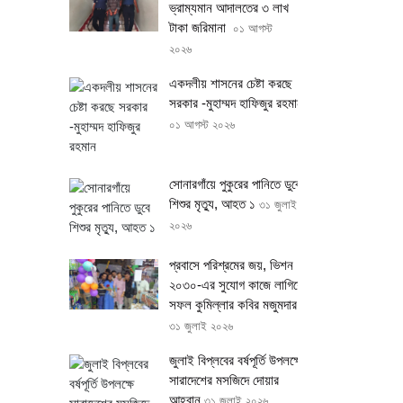
ভ্রাম্যমান আদালতের ৩ লাখ
টাকা জরিমানা
০১ আগস্ট
২০২৬
একদলীয় শাসনের চেষ্টা করছে
সরকার -মুহাম্মদ হাফিজুর রহমান
০১ আগস্ট ২০২৬
সোনারগাঁয়ে পুকুরের পানিতে ডুবে
শিশুর মৃত্যু, আহত ১
৩১ জুলাই
২০২৬
প্রবাসে পরিশ্রমের জয়, ভিশন
২০৩০-এর সুযোগ কাজে লাগিয়ে
সফল কুমিল্লার কবির মজুমদার
৩১ জুলাই ২০২৬
জুলাই বিপ্লবের বর্ষপূর্তি উপলক্ষে
সারাদেশের মসজিদে দোয়ার
আহ্বান
৩১ জুলাই ২০২৬