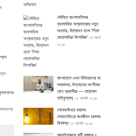
ষ
সৌদিতে বাংলাদেশিদের
ব্যবসায়িক অগ্রযাত্রায় নতুন
অধ্যায়, উদ্বোধন হলো ‘শিফা
মোহাম্মদিয়া ফিশারিজ’
০৫ আগস্ট
২০২৬
্রেস
বাংলাদেশে এখন বিনিয়োগের বড়
সম্ভাবনা, উন্নয়নের অংশীদার
হোন প্রবাসীরা — মোহাম্মদ
সাইফুল্লাহ্
০৫ আগস্ট ২০২৬
কৃষকদলের
সোনারগাঁওয়ে ভয়াবহ
লোডশেডিংয়ে জনজীবন চরমভাবে
বিপর্যস্ত
০৩ আগস্ট ২০২৬
আড়াইহাজারে বান্টি বাজারে ৫