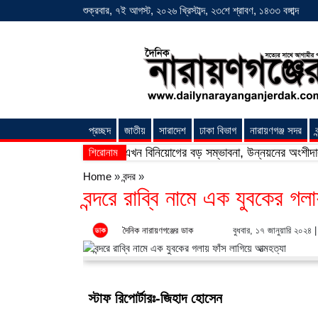
শুক্রবার, ৭ই আগস্ট, ২০২৬ খ্রিস্টাব্দ, ২৩শে শ্রাবণ, ১৪৩৩ বঙ্গাব্দ
প্রচ্ছদ
জাতীয়
সারাদেশ
ঢাকা বিভাগ
নারায়ণগঞ্জ সদর
ব
ফিশারিজ’
বাংলাদেশে এখন বিনিয়োগের বড় সম্ভাবনা, উন্নয়নের অংশীদার হোন প্রব
শিরোনাম
Home
»
বন্দর
»
বন্দরে রাব্বি নামে এক যুবকের গল
দৈনিক নারায়ণগঞ্জের ডাক
বুধবার, ১৭ জানুয়ারি ২০২৪ 
স্টাফ রিপোর্টারঃ-জিহাদ হোসেন