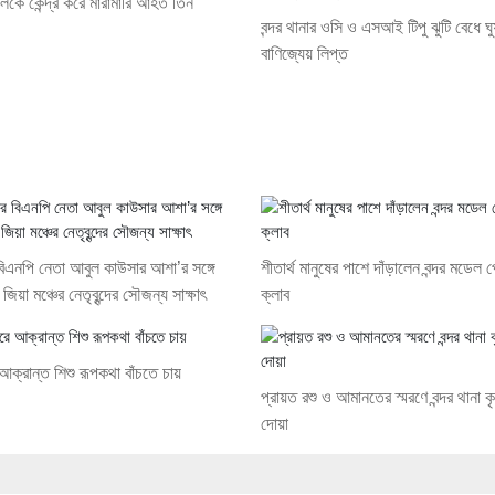
খলকে কেন্দ্র করে মারামারি আহত তিন
বন্দর থানার ওসি ও এসআই টিপু ঝুটি বেধে ঘু
বাণিজ্যেয় লিপ্ত
িএনপি নেতা আবুল কাউসার আশা’র সঙ্গে
শীতার্থ মানুষের পাশে দাঁড়ালেন বন্দর মডেল প
জিয়া মঞ্চের নেতৃবৃন্দের সৌজন্য সাক্ষাৎ
ক্লাব
ে আক্রান্ত শিশু রূপকথা বাঁচতে চায়
প্রায়ত রশু ও আমানতের স্মরণে বন্দর থানা 
দোয়া