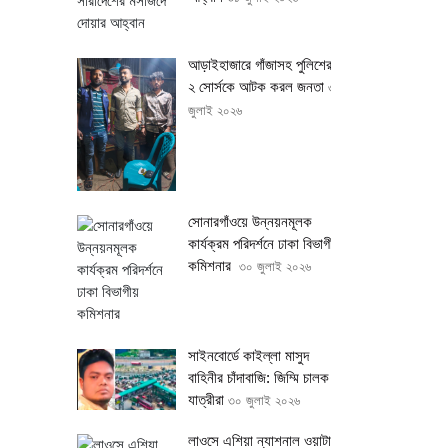
আড়াইহাজারে গাঁজাসহ পুলিশের
২ সোর্সকে আটক করল জনতা
৩১
জুলাই ২০২৬
সোনারগাঁওয়ে উন্নয়নমূলক
কার্যক্রম পরিদর্শনে ঢাকা বিভাগীয়
কমিশনার
৩০ জুলাই ২০২৬
সাইনবোর্ডে কাইল্লা মাসুদ
বাহিনীর চাঁদাবাজি: জিম্মি চালক ও
যাত্রীরা
৩০ জুলাই ২০২৬
লাওসে এশিয়া ন্যাশনাল ওয়াটার