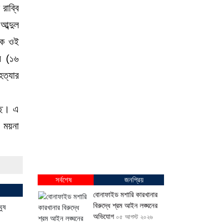
রাব্বি
আব্দুল
েকে ওই
র (১৬
হত্যার
্ছে। এ
। ময়না
সর্বশেষ
জনপ্রিয়
বোনাফাইড মশারি কারখানার
বিরুদ্ধে শ্রম আইন লঙ্ঘনের
অভিযোগ
০৫ আগস্ট ২০২৬