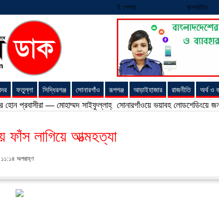
ই পেপার
কনভাটার
ন্দর
ফতুল্লা
সিদ্ধিরগঞ্জ
সোনারগাঁও
রূপগঞ্জ
আড়াইহাজার
রাজনীতি
অর্থ ও ব
াসীরা — মোহাম্মদ সাইফুল্লাহ্
সোনারগাঁওয়ে ভয়াবহ লোডশেডিংয়ে জনজীবন চরমভা
ায় ফাঁস লাগিয়ে আত্মহত্যা
| ১১:১৪ অপরাহ্ণ