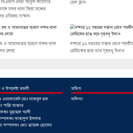
 বিএনপি নেতা আবুল কাউসার
প্রেস ক্লাব
ঙ্গে সদর থানা জিয়া মঞ্চের
দের সৌজন্য সাক্ষাৎ
রশু ও আমানতের স্মরণে বন্দর থানা
বন্দরে ১২ বছরের সন্তান রেখে পরকীয়
ের দোয়া
প্রেমিকের হাত ধরে গৃহবধূ উধাও
 ও উপদেষ্টা মন্ডলী
অফিস
টাঃ এডভোকেট মোঃ নাজমুল হক
অফিসঃ
 পাপ্পি আক্তার
াদকঃ মুহাম্মদ আলী
ী সম্পাদকঃ ফাহাদুল ইসলাম
াপনা সম্পাদকঃ মোঃ তারেক হোসেন