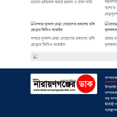
মহানগর
ব্যবসা:প্রতিবাদ করায় হামলা ও চাঁদা দাবি
আশা’র স
নেতৃবৃন্
বন্দরে যুবদল নেতা সোহাগের প্রকাশ্যে গুলি
প্রায়ত 
ছোড়ার ভিডিও ভারাইল
কৃষকদল
সম্পাদক
উপদেষ্
সম্পাদকঃ
সহ সম্প
নির্বাহ
ব্যবস্থ