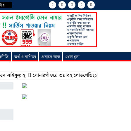
টার
জনীতি
অর্থ ও বাণিজ্য
প্রবাসে ডাক
খেলাধুলা
ল্লাহ্
সোনারগাঁওয়ে ভয়াবহ লোডশেডিংয়ে জনজীবন চরমভাবে বিপর্য