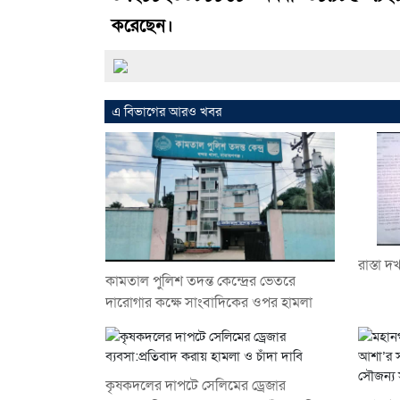
করেছেন।
এ বিভাগের আরও খবর
রাস্তা 
কামতাল পুলিশ তদন্ত কেন্দ্রের ভেতরে
দারোগার কক্ষে সাংবাদিকের ওপর হামলা
কৃষকদলের দাপটে সেলিমের ড্রেজার