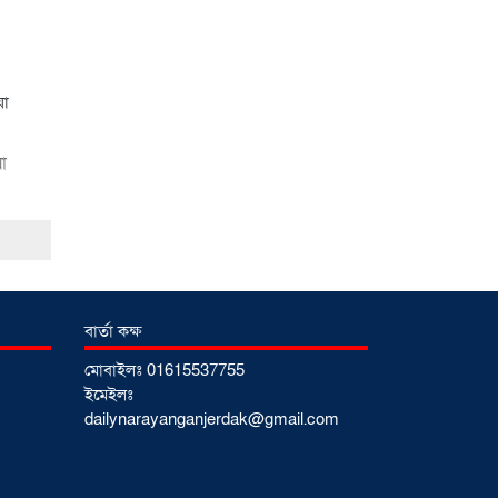
নারায়ণগঞ্জে জাতীয় যুব
শক্তির নতুন কমিটি, নেতৃত্বে
া
বাঁধন-ইমন
০২ আগস্ট
২০২৬
আড়াইহাজারে বিএনপি-
জামায়াতের মিছিলে
মুখোমুখি অবস্থান
০১
বার্তা কক্ষ
আগস্ট ২০২৬
মোবাইলঃ 01615537755
ইমেইলঃ
dailynarayanganjerdak@gmail.com
সোনারগাঁয়ে দুটি