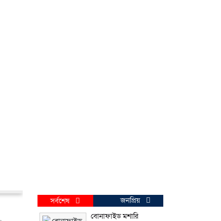
জনপ্রিয়
সর্বশেষ
বোনাফাইড মশারি