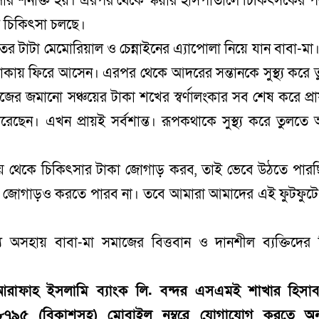
ান্সার শনাক্ত হয়। এরপর থেকে স্কয়ার হাসপাতালে চিকিৎসকের পর
য চিকিৎসা চলছে।
তের টাটা মেমোরিয়াল ও চেন্নাইনের এ্যাপোলা নিয়ে যান বাবা-মা। 
া থাকায় ফিরে আসেন। এরপর থেকে আদরের সন্তানকে সুস্থ্য করে 
জের জমানো সঞ্চয়ের টাকা শখের স্বর্ণালংকার সব শেষ করে প্র
ছেন। এখন প্রায়ই সর্বশান্ত। রূপকথাকে সুস্থ্য করে তুলতে
য় থেকে চিকিৎসার টাকা জোগাড় করব, তাই ভেবে উঠতে পারছ
জোগাড়ও করতে পারব না। তবে আমারা আমাদের এই ফুটফুটে 
য অসহায় বাবা-মা সমাজের বিত্তবান ও দানশীল ব্যক্তিদের
রাফাহ ইসলামি ব্যাংক লি. বন্দর এসএমই শাখার হিসাব
৯৫ (বিকাশসহ) মোবাইল নম্বরে যোগাযোগ করতে অন