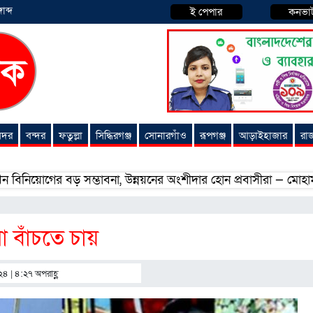
াব্দ
ই পেপার
কনভা
 সদর
বন্দর
ফতুল্লা
সিদ্ধিরগঞ্জ
সোনারগাঁও
রূপগঞ্জ
আড়াইহাজার
রা
ের বড় সম্ভাবনা, উন্নয়নের অংশীদার হোন প্রবাসীরা — মোহাম্মদ সাইফু
থা বাঁচতে চায়
২৪ | ৪:২৭ অপরাহ্ণ