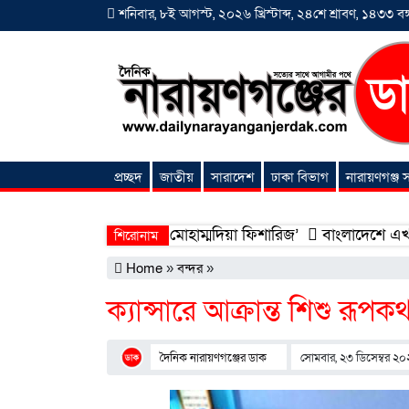
শনিবার, ৮ই আগস্ট, ২০২৬ খ্রিস্টাব্দ, ২৪শে শ্রাবণ, ১৪৩৩ বঙ্গ
প্রচ্ছদ
জাতীয়
সারাদেশ
ঢাকা বিভাগ
নারায়ণগঞ্জ
অনন্যা সংবাদ
, উদ্বোধন হলো ‘শিফা মোহাম্মদিয়া ফিশারিজ’
বাংলাদেশে এখন বিনিয়োগ
শিরোনাম
Home
»
বন্দর
»
ক্যান্সারে আক্রান্ত শিশু রূপক
দৈনিক নারায়ণগঞ্জের ডাক
সোমবার, ২৩ ডিসেম্বর ২০