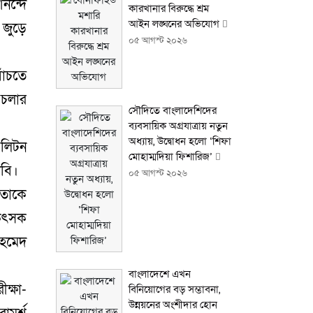
নন্দে
কারখানার বিরুদ্ধে শ্রম
আইন লঙ্ঘনের অভিযোগ
 জুড়ে
০৫ আগস্ট ২০২৬
াঁচতে
 চলার
সৌদিতে বাংলাদেশিদের
ব্যবসায়িক অগ্রযাত্রায় নতুন
অধ্যায়, উদ্বোধন হলো ‘শিফা
 লিটন
মোহাম্মদিয়া ফিশারিজ’
ীবি।
০৫ আগস্ট ২০২৬
 তাকে
কিৎসক
আহমেদ
বাংলাদেশে এখন
ক্ষা-
বিনিয়োগের বড় সম্ভাবনা,
উন্নয়নের অংশীদার হোন