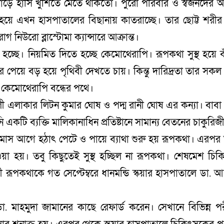
লোড়ে হাসি খুশিতে মেতে থাকতো। পুরো পরিবার ও স্বজনদের আ
 হয়ে এখন হাসপাতালের বিছানায় কাতরাচ্ছে। তার ছোট্ট শরীর
গ নিউরো ব্লাস্টোমা ক্যান্সারে আক্রান্ত।
হচ্ছে। নিয়মিত দিতে হচ্ছে কেমোথেরাপি। রূপকথা সুস্থ হয়ে ব
পেয়ে বড় হয়ে পৃথিবী দেখতে চায়। কিন্তু দারিদ্রতা তার সকল
র কেমোথেরাপি বন্ধের পথে।
ী এলাকার লিটন কুমার ঘোষ ও পদ্ম রানী ঘোষ এর কন্যা। বাবা
কটি ব্যক্তি মালিকানাধিন প্রতিষ্টানে সামান্য বেতনের চাকুরিজ
ঁচ মাস আগে হঠাৎ পেটে ও পায়ে ব্যাথা শুরু হয় রূপকথা। এরপর
ওয়া হয়। তবু কিছুতেই সুস্থ হচ্ছিল না রূপকথা। শেষমেশ চি
ী রূপকথাকে গত সেপ্টেম্বরে ধানমন্ডি স্কয়ার হাসপাতালে ডা. 
মাহমুদা জামানের কাছে রেফার্ড করেন। সেখানে বিভিন্ন পরী