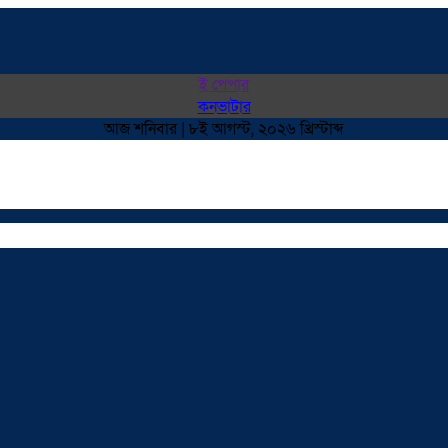
ই পেপার
কনভাটার
আজ শনিবার | ৮ই আগস্ট, ২০২৬ খ্রিস্টাব্দ