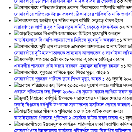
সোনারগাঁয়ে ৬৮ পিস ইয়াবাসহ নারী মাদক ব্যবসায়ী গ্রেফতার
০৩ আগস
সোনারগাঁয়ে পরিত্যক্ত উন্নয়ন প্রকল্প: ঠিকাদারের গাফিলতি নাকি তদ
নারায়ণগঞ্জে জাতীয় যুব শক্তির নতুন কমিটি, নেতৃত্বে বাঁধন-ইমন
০২ আগ
আড়াইহাজারে বিএনপি-জামায়াতের মিছিলে মুখোমুখি অবস্থান
০১ আগস
সোনারগাঁয়ে দুটি হাসপাতালকে ভ্রাম্যমান আদালতের ৩ লাখ টাকা জরি
একদলীয় শাসনের চেষ্টা করছে সরকার -মুহাম্মদ হাফিজুর রহমান
০১ আ
সোনারগাঁয়ে পুকুরের পানিতে ডুবে শিশুর মৃত্যু, আহত ১
৩১ জুলাই ২০
প্রবাসে পরিশ্রমের জয়, ভিশন ২০৩০-এর সুযোগ কাজে লাগিয়ে সফল কু
জুলাই বিপ্লবের বর্ষপূর্তি উপলক্ষে সারাদেশের মসজিদে দোয়ার আহ্বান
আড়াইহাজারে গাঁজাসহ পুলিশের ২ সোর্সকে আটক করল জনতা
৩১ জু
সোনারগাঁওয়ে উন্নয়নমূলক কার্যক্রম পরিদর্শনে ঢাকা বিভাগীয় কমিশনা