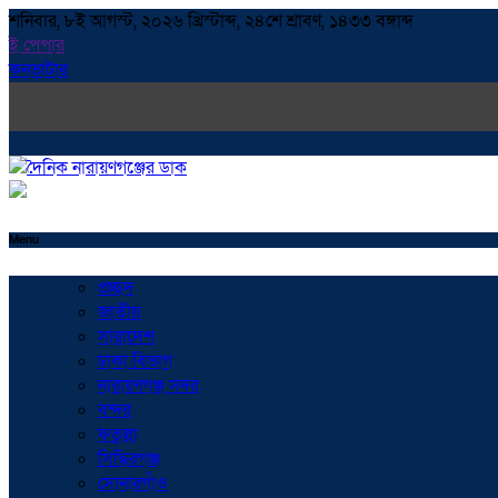
শনিবার, ৮ই আগস্ট, ২০২৬ খ্রিস্টাব্দ, ২৪শে শ্রাবণ, ১৪৩৩ বঙ্গাব্দ
ই পেপার
কনভাটার
Menu
প্রচ্ছদ
জাতীয়
সারাদেশ
ঢাকা বিভাগ
নারায়ণগঞ্জ সদর
বন্দর
ফতুল্লা
সিদ্ধিরগঞ্জ
সোনারগাঁও