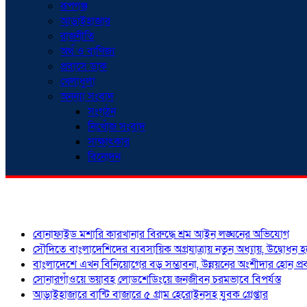
রূপগঞ্জ
আড়াইহাজার
রাজনীতি
অর্থ ও বাণিজ্য
প্রবাসে ডাক
খেলাধুলা
অনন্যা সংবাদ
সংগঠন
নিখোঁজ সংবাদ
সাক্ষাৎকার
বিনোদন
শিরোনাম
বোনাফাইড মশারি কারখানার বিরুদ্ধে শ্রম আইন লঙ্ঘনের অভিযোগ
সৌদিতে বাংলাদেশিদের ব্যবসায়িক অগ্রযাত্রায় নতুন অধ্যায়, উদ্বোধন 
বাংলাদেশে এখন বিনিয়োগের বড় সম্ভাবনা, উন্নয়নের অংশীদার হোন প্রবা
সোনারগাঁওয়ে ভয়াবহ লোডশেডিংয়ে জনজীবন চরমভাবে বিপর্যস্ত
আড়াইহাজারে বান্টি বাজারে ৫ গ্রাম হেরোইনসহ যুবক গ্রেপ্তার