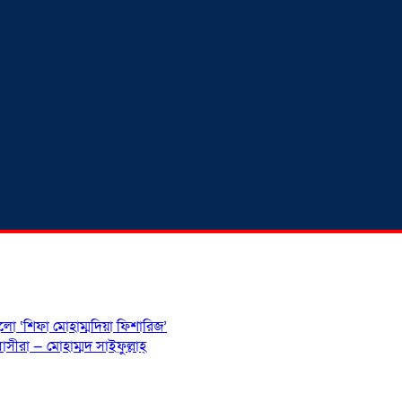
হলো ‘শিফা মোহাম্মদিয়া ফিশারিজ’
সীরা — মোহাম্মদ সাইফুল্লাহ্