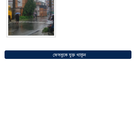
সৌদিতে বাংলাদেশিদের ব্যবসায়িক
অগ্রযাত্রায় নতুন অধ্যায়, উদ্বোধন হলো ‘শিফা
ফেসবুকে যুক্ত থাকুন
মোহাম্মদিয়া ফিশারিজ’
০৫ আগস্ট ২০২৬
বাংলাদেশে এখন বিনিয়োগের বড় সম্ভাবনা,
উন্নয়নের অংশীদার হোন প্রবাসীরা —
মোহাম্মদ সাইফুল্লাহ্
০৫ আগস্ট ২০২৬
সোনারগাঁওয়ে ভয়াবহ লোডশেডিংয়ে
জনজীবন চরমভাবে বিপর্যস্ত
০৩ আগস্ট
২০২৬