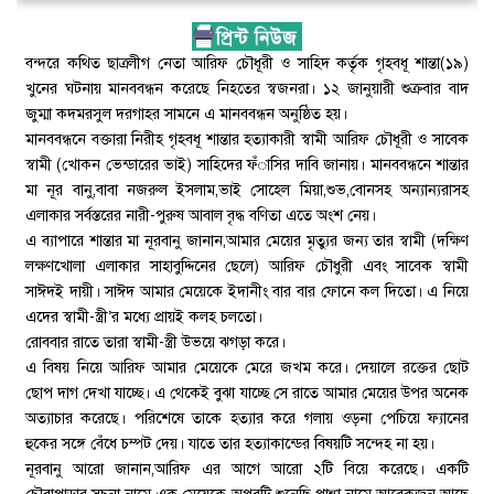
বন্দরে কথিত ছাত্রলীগ নেতা আরিফ চৌধূরী ও সাহিদ কর্তৃক গৃহবধূ শান্তা(১৯)
খুনের ঘটনায় মানববন্ধন করেছে নিহতের স্বজনরা। ১২ জানুয়ারী শুক্রবার বাদ
জুম্মা কদমরসুল দরগাহর সামনে এ মানববন্ধন অনুষ্ঠিত হয়।
মানববন্ধনে বক্তারা নিরীহ গৃহবধূ শান্তার হত্যাকারী স্বামী আরিফ চৌধূরী ও সাবেক
স্বামী (খোকন ভেন্ডারের ভাই) সাহিদের ফঁাসির দাবি জানায়। মানববন্ধনে শান্তার
মা নূর বানু,বাবা নজরুল ইসলাম,ভাই সোহেল মিয়া,শুভ,বোনসহ অন্যান্যরাসহ
এলাকার সর্বস্তরের নারী-পুরুষ আবাল বৃদ্ধ বণিতা এতে অংশ নেয়।
এ ব্যাপারে শান্তার মা নূরবানু জানান,আমার মেয়ের মৃত্যুর জন্য তার স্বামী (দক্ষিণ
লক্ষণখোলা এলাকার সাহাবুদ্দিনের ছেলে) আরিফ চৌধুরী এবং সাবেক স্বামী
সাঈদই দায়ী। সাঈদ আমার মেয়েকে ইদানীং বার বার ফোনে কল দিতো। এ নিয়ে
এদের স্বামী-স্ত্রী’র মধ্যে প্রায়ই কলহ চলতো।
রোববার রাতে তারা স্বামী-স্ত্রী উভয়ে ঝগড়া করে।
এ বিষয় নিয়ে আরিফ আমার মেয়েকে মেরে জখম করে। দেয়ালে রক্তের ছোট
ছোপ দাগ দেখা যাচ্ছে। এ থেকেই বুঝা যাচ্ছে সে রাতে আমার মেয়ের উপর অনেক
অত্যাচার করেছে। পরিশেষে তাকে হত্যার করে গলায় ওড়না পেচিয়ে ফ্যানের
হুকের সঙ্গে বেঁধে চম্পট দেয়। যাতে তার হত্যাকান্ডের বিষয়টি সন্দেহ না হয়।
নূরবানু আরো জানান,আরিফ এর আগে আরো ২টি বিয়ে করেছে। একটি