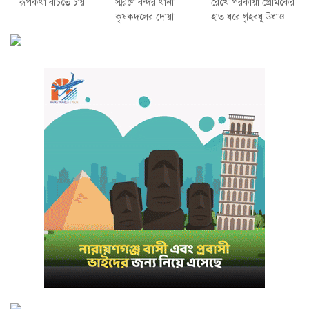
রূপকথা বাঁচতে চায়
স্মরণে বন্দর থানা
রেখে পরকীয়া প্রেমিকের
কৃষকদলের দোয়া
হাত ধরে গৃহবধূ উধাও