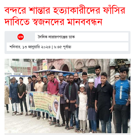
বন্দরে শান্তার হত্যাকারীদের ফাঁসির
দাবিতে স্বজনদের মানববন্ধন
দৈনিক নারায়ণগঞ্জের ডাক
শনিবার, ১৩ জানুয়ারি ২০২৪ | ৬:৪৫ পূর্বাহ্ণ