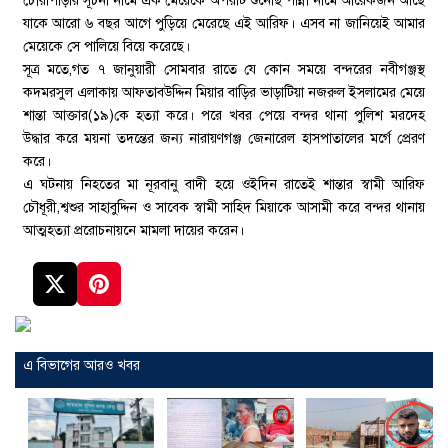
চৌরাপাড়ার সূচনা নামে এক মেয়েকে অপরটি শুনেছি পান্না নামে আরেকজন আছে
যাকে আরো ৬ বছর আগে পুড়িয়ে মেরেছে এই আরিফ। এসব না জানিয়েই আমার
মেয়েকে সে পালিয়ে বিয়ে করেছে।
সূত্র মতে,গত ৭ জানুয়ারী সোমবার রাতে যে কোন সময়ে বন্দরের নবীগঞ্জস্থ
কদমরসুল এলাকায় আফতাবউদ্দিন মিয়ার বাড়ির ভাড়াটিয়া নজরুল ইসলামের মেয়ে
শান্তা আক্তার(১৯)কে হত্যা করে। পরে খবর পেয়ে বন্দর থানা পুলিশ মরদেহ
উদ্ধার করে ময়না তদন্তের জন্য নারায়ণগঞ্জ জেনারেল হাসপাতালের মর্গে প্রেরণ
করে।
এ ঘটনায় নিহতের মা নূরবানু বাদী হয়ে ওইদিন রাতেই শান্তার স্বামী আরিফ
চৌধূরী,শ্বশুর সাহাবুদ্দিন ও সাবেক স্বামী সাহিদ মিয়াকে আসামী করে বন্দর থানায়
আত্মহত্যা প্ররোচনায়নে মামলা দায়ের করেন।
এ বিভাগের আরও খবর