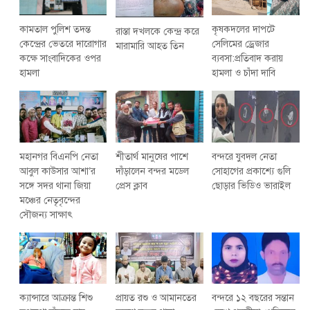
কৃষকদলের দাপটে
কামতাল পুলিশ তদন্ত
রাস্তা দখলকে কেন্দ্র করে
সেলিমের ড্রেজার
কেন্দ্রের ভেতরে দারোগার
মারামারি আহত তিন
ব্যবসা:প্রতিবাদ করায়
কক্ষে সাংবাদিকের ওপর
হামলা ও চাঁদা দাবি
হামলা
মহানগর বিএনপি নেতা
শীতার্থ মানুষের পাশে
বন্দরে যুবদল নেতা
আবুল কাউসার আশা’র
দাঁড়ালেন বন্দর মডেল
সোহাগের প্রকাশ্যে গুলি
সঙ্গে সদর থানা জিয়া
প্রেস ক্লাব
ছোড়ার ভিডিও ভারাইল
মঞ্চের নেতৃবৃন্দের
সৌজন্য সাক্ষাৎ
ক্যান্সারে আক্রান্ত শিশু
প্রায়ত রশু ও আমানতের
বন্দরে ১২ বছরের সন্তান