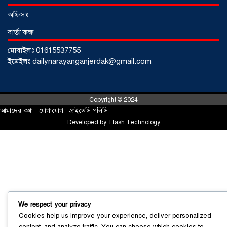
শর্টগান
০৩ আগস্ট ২০২৬
অফিসঃ
বার্তা কক্ষ
মোবাইলঃ 01615537755
ইমেইলঃ dailynarayanganjerdak@gmail.com
Copyright © 2024
আমাদের কথা
!
যোগাযোগ
!
প্রাইভেসি পলিসি
Developed by:
Flash Technology
সোনারগাঁয়ে ৬৮ পিস ইয়াবাসহ নারী মাদক
ব্যবসায়ী গ্রেফতার
০৩ আগস্ট ২০২৬
We respect your privacy
Cookies help us improve your experience, deliver personalized
content, and analyze traffic. You can choose which cookies to