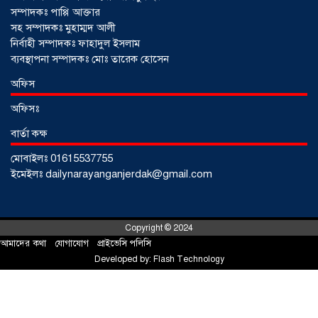
সম্পাদকঃ পাপ্পি আক্তার
সহ সম্পাদকঃ মুহাম্মদ আলী
নির্বাহী সম্পাদকঃ ফাহাদুল ইসলাম
ব্যবস্থাপনা সম্পাদকঃ মোঃ তারেক হোসেন
আড়াইহাজারে জেলেদের জালে উঠে এলো
অফিস
শর্টগান
০৩ আগস্ট ২০২৬
অফিসঃ
বার্তা কক্ষ
মোবাইলঃ 01615537755
ইমেইলঃ dailynarayanganjerdak@gmail.com
Copyright © 2024
আমাদের কথা
!
যোগাযোগ
!
প্রাইভেসি পলিসি
Developed by:
Flash Technology