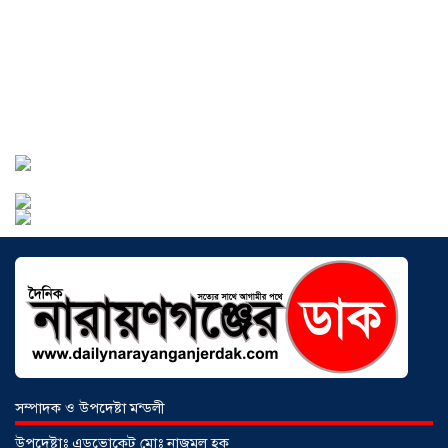
সোনারগাঁওয়ে ভয়াবহ লোডশেডিংয়ে
জনজীবন চরমভাবে বিপর্যস্ত
০৩ আগস্ট
২০২৬
আড়াইহাজারে বান্টি বাজারে ৫ গ্রাম
হেরোইনসহ যুবক গ্রেপ্তার
০৩ আগস্ট ২০২৬
সম্পাদক ও উপদেষ্টা মন্ডলী
উপদেষ্টাঃ এডভোকেট মোঃ নাজমুল হক