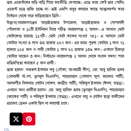
তার এজেন্টদের বাড়ি বাড়ি গিয়ে ভয়ভীতি দেখাচ্ছে। এতে ভয়ে কেউ তার পোলিং
এজেন্ট হতে রাজি হচ্ছে না। তাই এমপি বাবুর বলয়ের কাছে আত্মসমর্পন করে
নির্বাচন থেকে সরে দাড়িয়েছেন তিনি।
উল্লেখ্য,নারায়ণগঞ্জের আড়াইহাজার উপজেলা, আড়াইহাজার ও গোপালদী
পৌরসভা ও ১০টি ইউনিয়ন নিয়ে গঠিত নারায়ণগঞ্জ ২ আসন। এ আসনে মোট
ভোটকেন্দ্র রয়েছে ১১৭টি। মোট ভোট কক্ষের সংখ্যা ৭৪১। এ আসনে মোট
ভোটার সংখ্যা ৩ লাখ ৩৩ হাজার ২৬৭ জন। এর মধ্যে পুরুষ ভোটার ১ লাখ ৭১
হাজার ১২৫ জন ও নারী ভোটার ১ লাখ ৬২ হাজার ১৩৯ জন। এখানে হিজড়া
ভোটার আছেন ৩ জন। নির্বাচনে নারায়ণগঞ্জ ২ আসন থেকে সংসদ সদস্য পদে
প্রতিদ্বন্দ্বিতা করছেন ৫ জন প্রার্থী।
তারা হলেন- নজরুল ইসলাম বাবু (নৌকা, আওয়ামী লীগ), মো: আবু হানিফ হৃদয়
(সোনালী অঁাশ, তৃণমূল বিএনপি), শাহজাহান (গোলাপ ফুল, জাকের পার্টি),
আলমগীর সিকদার লোটন (লাঙ্গল, জাতীয় পার্টি), শরিফুল ইসলাম (ঈগল, স্বতন্ত্র)।
এখানে অন্য প্রার্থীরা হলেন- মো. আবু হানিফ হৃদয় (তৃণমূল বিএনপি), শাহজাহান
(জাকের পার্টি) ও শরিফুল ইসলাম (স্বতন্ত্র)। এখানে বাবু ও লোটন ছাড়া বাকীদের
প্রচারণা তেমন একটা ছিল না বললেই চলে।