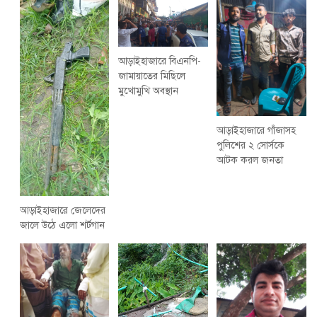
আড়াইহাজারে বিএনপি-
জামায়াতের মিছিলে
মুখোমুখি অবস্থান
আড়াইহাজারে গাঁজাসহ
পুলিশের ২ সোর্সকে
আটক করল জনতা
আড়াইহাজারে জেলেদের
জালে উঠে এলো শর্টগান