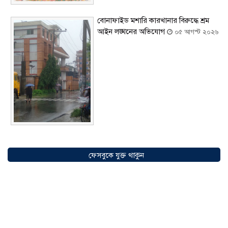
বোনাফাইড মশারি কারখানার বিরুদ্ধে শ্রম
আইন লঙ্ঘনের অভিযোগ
০৫ আগস্ট ২০২৬
সৌদিতে বাংলাদেশিদের ব্যবসায়িক
অগ্রযাত্রায় নতুন অধ্যায়, উদ্বোধন হলো ‘শিফা
ফেসবুকে যুক্ত থাকুন
মোহাম্মদিয়া ফিশারিজ’
০৫ আগস্ট ২০২৬
বাংলাদেশে এখন বিনিয়োগের বড় সম্ভাবনা,
উন্নয়নের অংশীদার হোন প্রবাসীরা —
মোহাম্মদ সাইফুল্লাহ্
০৫ আগস্ট ২০২৬