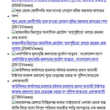
সোনারগাঁয় চাঁদা না দেয়ায় বাড়িঘরে হামলা লুটপাট, আটক ২ আহত ১
(4566Views)
শূন্য থেকে কোটিপতি বনে যাওয়া সোহাগ রনির অন্ধকার জগতের গল্প
(3913Views)
রাজধানীর মিরপুরে আবাসিক হোটেল ‘স্বপ্নপুরীতে’ চলছে রমরমা দেহ
ব্যবসা
(2940Views)
এলপিজি’র মূল্যবৃদ্ধি জনগণের দুর্ভোগ বাড়বে : বাংলাদেশ ন্যাপ
(2912Views)
কাউন্সিলর কার্যালয়ে হামলার ঘটনায় মামলার প্রধান আসামী টাইগার
ফারুক প্রকাশ্যে ঘুরে বেড়াচ্ছে ধরছে না পুলিশ,আতংকে এলাকাবাসী
(2789Views)