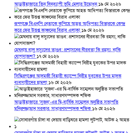
আড়াইহাজারে তিন দিনব্যাপী ভূমি মেলার উদ্বোধন
১৯ মে ২০২৬
রূপগঞ্জে বিএনপি নেতাকে কুপিয়ে আহত আধিপত্য বিস্তারকে কেন্দ্র
করে ফের উত্তপ্ত কাঞ্চনের বিরাব এলাকা
১৯ মে ২০২৬
মেঘনায় বালু দস্যুদের তাণ্ডব: প্রশাসনের নীরবতা কি রহস্য, নাকি
যোগসাজশ?
১৭ মে ২০২৬
সিদ্ধিরগঞ্জের আদমজী বিহারী ক্যাম্পে নিরীহ যুবকের উপর মাদক
ব্যবসায়ীদের হামলা
১৬ মে ২০২৬
আড়াইহাজারে ‘সুজন’-এর দ্বি-বার্ষিক সম্মেলন অনুষ্ঠিত সভাপতি
মনিরুজ্জামান সরকার, সাধারণসম্পাদক শফিক
১৬ মে ২০২৬