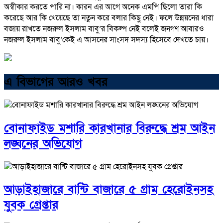
অস্বীকার করতে পারি না। কারন এর আগে অনেক এমপি ছিলো তারা কি
করেছে আর কি খেয়েছে তা নতুন করে বলার কিছু নেই। ফলে উন্নয়নের ধারা
বজায় রাখতে নজরুল ইসলাম বাবু’র বিকল্প নেই বলেই জনগণ আবারও
নজরুল ইসলাম বাবু’কেই এ আসনের সাংসদ সদস্য হিসেবে দেখতে চায়।
এ বিভাগের আরও খবর
বোনাফাইড মশারি কারখানার বিরুদ্ধে শ্রম আইন
লঙ্ঘনের অভিযোগ
আড়াইহাজারে বান্টি বাজারে ৫ গ্রাম হেরোইনসহ
যুবক গ্রেপ্তার