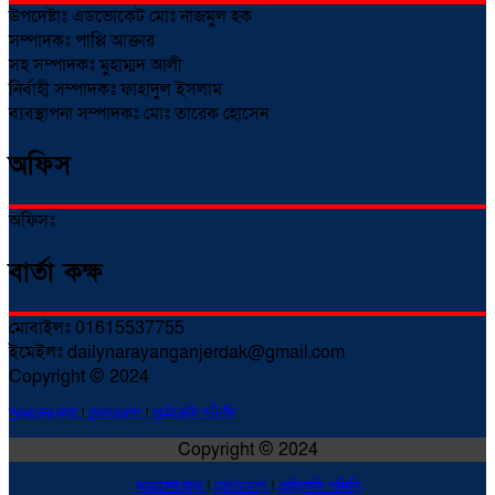
উপদেষ্টাঃ এডভোকেট মোঃ নাজমুল হক
সম্পাদকঃ পাপ্পি আক্তার
সহ সম্পাদকঃ মুহাম্মদ আলী
নির্বাহী সম্পাদকঃ ফাহাদুল ইসলাম
ব্যবস্থাপনা সম্পাদকঃ মোঃ তারেক হোসেন
অফিস
অফিসঃ
বার্তা কক্ষ
মোবাইলঃ 01615537755
ইমেইলঃ dailynarayanganjerdak@gmail.com
Copyright © 2024
আমাদের কথা
!
যোগাযোগ
!
প্রাইভেসি পলিসি
Copyright © 2024
আমাদের কথা
!
যোগাযোগ
!
প্রাইভেসি পলিসি