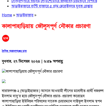
সোনারগাঁওয়ে ভয়াবহ লোডশেডিংয়ে জনজীবন চরমভাবে বিপর্যস্ত
আড়াইহাজারে বান্টি বাজারে ৫ গ্রাম হেরোইনসহ যুবক গ্রেপ্তার
Home
»
আড়াইহাজার
»
কালাপাহাড়িয়ায় জৌলুসপূর্ণ নৌকার প্রচারণা
দৈনিক নারায়ণগঞ্জের ডাক
বুধবার, ২৭ ডিসেম্বর ২০২৩ | ৬:৫৯ অপরাহ্ণ
নারায়ণগঞ্জ-২ (আড়াইহাজার ) আসনে আওয়ামী লীগের মনোনীত প্রার্থী নজরুল
ইসলাম বাবু’র হয়ে জৌলুসপূর্ণ নৌকার প্রচার- প্রচারণা করেছেন
কালাপাহাড়িয়া ইউনিয়ন পরিষদের সাবেক চেয়ারম্যান সাইফুল ইসলাম স্বপন