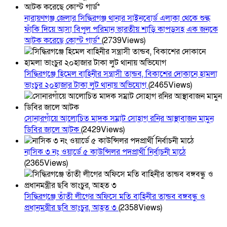
নারায়ণগঞ্জ জেলার সিদ্ধিরগঞ্জ থানার সাইনবোর্ড এলাকা থেকে শুল্ক
ফাঁকি দিয়ে আসা বিপুল পরিমান ভারতীয় শাড়ি কাপড়সহ এক জনকে
আটক করেছে কোস্ট গার্ড*
(2739Views)
সিদ্ধিরগঞ্জে হিমেল বাহিনীর সন্ত্রাসী তান্ডব, বিকাশের দোকানে হামলা
ভাংচুর ২০হাজার টাকা লুট থানায় অভিযোগ
(2465Views)
সোনারগাঁয়ে আলোচিত মাদক সম্রাট সোহাগ রনির আস্থাবাজন মামুন
ডিবির জালে আটক
(2429Views)
নাসিক ৩ নং ওয়ার্ডে ৫ কাউন্সিলর পদপ্রার্থী নির্বাচনী মাঠে
(2365Views)
সিদ্ধিরগঞ্জে তাঁতী লীগের অফিসে মতি বাহিনীর তান্ডব বঙ্গবন্ধু ও
প্রধানমন্ত্রীর ছবি ভাংচুর, আহত ৩
(2358Views)