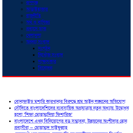
রূপগঞ্জ
আড়াইহাজার
রাজনীতি
অর্থ ও বাণিজ্য
প্রবাসে ডাক
খেলাধুলা
অনন্যা সংবাদ
সংগঠন
নিখোঁজ সংবাদ
সাক্ষাৎকার
বিনোদন
শিরোনাম
বোনাফাইড মশারি কারখানার বিরুদ্ধে শ্রম আইন লঙ্ঘনের অভিযোগ
সৌদিতে বাংলাদেশিদের ব্যবসায়িক অগ্রযাত্রায় নতুন অধ্যায়, উদ্বোধন
হলো ‘শিফা মোহাম্মদিয়া ফিশারিজ’
বাংলাদেশে এখন বিনিয়োগের বড় সম্ভাবনা, উন্নয়নের অংশীদার হোন
প্রবাসীরা — মোহাম্মদ সাইফুল্লাহ্