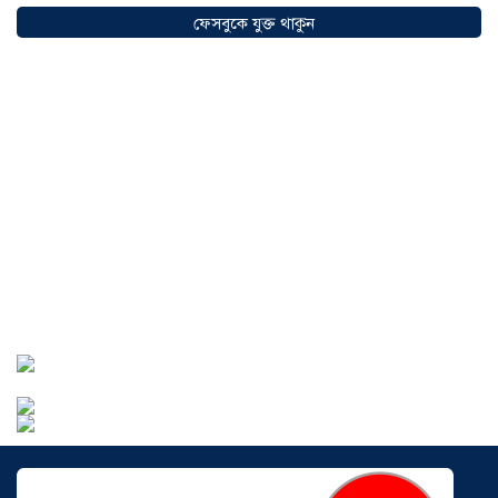
অগ্রযাত্রায় নতুন অধ্যায়, উদ্বোধন হলো ‘শিফা
ফেসবুকে যুক্ত থাকুন
মোহাম্মদিয়া ফিশারিজ’
০৫ আগস্ট ২০২৬
বাংলাদেশে এখন বিনিয়োগের বড় সম্ভাবনা,
উন্নয়নের অংশীদার হোন প্রবাসীরা —
মোহাম্মদ সাইফুল্লাহ্
০৫ আগস্ট ২০২৬
সোনারগাঁওয়ে ভয়াবহ লোডশেডিংয়ে
জনজীবন চরমভাবে বিপর্যস্ত
০৩ আগস্ট
২০২৬
আড়াইহাজারে বান্টি বাজারে ৫ গ্রাম
হেরোইনসহ যুবক গ্রেপ্তার
০৩ আগস্ট ২০২৬