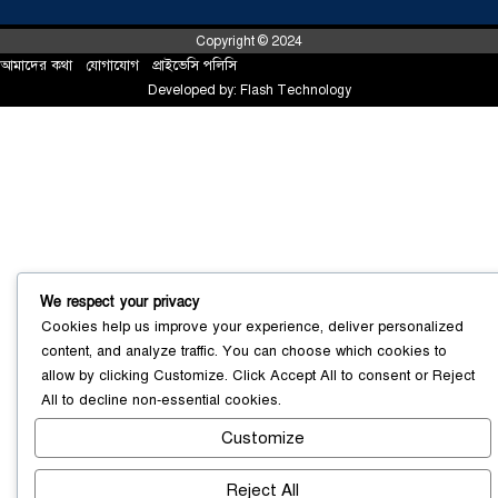
Copyright © 2024
আমাদের কথা
!
যোগাযোগ
!
প্রাইভেসি পলিসি
Developed by:
Flash Technology
সোনারগাঁয়ে ৬৮ পিস ইয়াবাসহ নারী মাদক
ব্যবসায়ী গ্রেফতার
০৩ আগস্ট ২০২৬
We respect your privacy
Cookies help us improve your experience, deliver personalized
content, and analyze traffic. You can choose which cookies to
সোনারগাঁয়ে পরিত্যক্ত উন্নয়ন প্রকল্প:
allow by clicking
Customize
. Click
Accept All
to consent or
Reject
ঠিকাদারের গাফিলতি নাকি তদারকির অভাব
All
to decline non-essential cookies.
০২ আগস্ট ২০২৬
Customize
Reject All
নারায়ণগঞ্জে জাতীয় যুব শক্তির নতুন কমিটি,