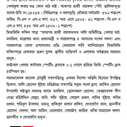
খেলাধুলা করার মত কোন মাঠ নাই। আজগর হাজী ওয়াকফ স্টেট, তালিকাভূক্ত
স্বারক-ইসি নং-১৮২৫৪। (সিদ্ধিরগঞ্জ ও জালকুড়ি মৌজায় সর্বমোট- ৫৬২ শতাংশ
জমির, সি.এস ও এস.এ দাগ, ৪৫৭, আর এসে ১৫০৫। ৫০ শতাংশ। সি.এস ও
এস.এ দাগ, ৪৫৮ আর এস ১৫০৬। ১ শতাংশ)
মিজমিজি দক্ষিন পাড়া “আজগর হাজী ওয়াকফ্ফর খালি জমিটিতে, খেলার মাঠ,
মসজিদ, মাদ্রাসার জন্য প্রধানমন্ত্রী ও নারায়ণগঞ্জ ৪ আসনের সংসদ সদস্য এবং
নারায়ণগঞ্জ জেলা প্রশাসকের প্রতি জোরালো দাবি জানিয়েছেন মিজমিজি
দক্ষিণপাড়া এলাকার তরুণ যুবক, স্থানীয় ব্যক্তিবর্গ ও এলাকার সর্বস্তরের সাধারন
মানুষ।
ফাইনাল খেলায় কাউসার স্পোটিং ক্লাবকে ০-১ গোলে হারিয়ে জিমি স্পোটিং ক্লাব
চ্যাম্পিয়ন হয়।
সমাজসেবক জাবেদ চৌধুরী সভাপতিত্বে এসময় বিশেষ অতিথি হিসেবে উপস্থিত
ছিলেন, আলি হোসেন ভূঁইয়া প্রতিষ্ঠাতা সভাপতি সবুজ বাংলা ক্লাব, জাকির হোসেন
উপদেষ্টা বাইতুল নাজাত জামে মসজিদ, তোফাজ্জল হোসেন, স্বেচ্ছাসেবক লীগ
নেতা মহিউদ্দিন মোল্লা, জনি, শফি ভূঁইয়া, সোহাগ প্রধান, নাসির ভূঁইয়া, কবির
প্রধান, শহিদুল ইসলাম, মজনু, রাকিবুল হাসান রাকিব, ফেরদৌস রানা, তানভীর
হোসেন, দোলন, আল আমিন, রেদোয়ান, সোয়াইব, জাহিদ, রাব্বি আহামেদ বাদল,
তানভীর ও ফেরদৌস প্রমূখ।