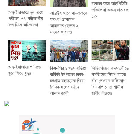
ব্যবহার করে আইপিটিভি
পরিচালনা করছে প্রতারক
আড়াইহাজারে ভুল প্রশ্নে
আড়াইহাজারে মা–বাবাকে
চক্র
পরীক্ষা, ৫৪ পরীক্ষার্থীর
মারধর: ভ্রাম্যমাণ
ফল নিয়ে অনিশ্চয়তা
আদালতে ছেলের ২
মাসের কারাদণ্ড
আড়াইহাজারে পানিতে
বিএনপির ৪৭তম প্রতিষ্ঠা
সিদ্ধিরগঞ্জের কদমতলীতে
ডুবে শিশুর মৃত্যু
বার্ষিকী উপলক্ষ্যে ঢাকা-
মসজিদের নির্মাণ কাজে
চট্টগ্রাম মহাসড়কে জিয়া
বাঁধা দেওয়ার অভিযোগ
সৈনিক দলের বর্ণাঢ্য
বিএনপি নেতা শামীম
আনন্দ র‌্যালী
ডালীর বিরুদ্ধে