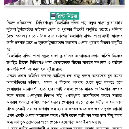
নিজস্ব প্রতিবেদক : সিদ্ধিরগঞ্জের ‘মিজমিজি দক্ষিন পাড়া সবুজ বাংলা ক্লাব’ নাইট
ফুটবল টুর্নামেন্টের ফাইনাল খেলা ও পুরস্কার বিতরণী অনুষ্ঠিত হয়েছে। শনিবার
(২৩ ডিসেম্বর) রাতে নাসিক ২নং ওয়ার্ডের মিজমিজি দক্ষিন পাড়া হাজী আজগর
আলি ঈদগাহ মাঠে এ ফুটবল টুর্নামেন্টের ফাইনাল খেলার পুরস্কার বিতরণ অনুষ্ঠিত
হয়।
‘মিজমিজি দক্ষিন পাড়া সবুজ বাংলা ক্লাব’ এর আয়োজনে প্রধান অতিথি হিসেবে
উপস্থিত ছিলেন সিদ্ধিরগঞ্জ থানা স্বেচ্ছাসেবক লীগের সাধারণ সম্পাদক ও বর্তমান
সভাপতি প্রার্থী আমিনুল হক ভূইয়া রাজু।
এসময় প্রধান অতিথির বক্তব্যে আমিনুল হক রাজু বলেন, আজকের যুব সমাজ
আগামীদিনের ভবিষ্যৎ। মাদক ও কিশোর অপরাধ থেকে দূরে থাকতে হলে
খেলাধুলায় মনোযোগী হতে হবে। তাই সমাজ থেকে মাদক ও কিশোর অপরাধ
দমন করতে খেলাধুলার বিকল্প নাই। খেলাধুলায় মনোনিবেশ করলে সমাজে
অপরাধ প্রবনতা কমিয়ে আনা সম্ভব। খেলাধুলা করলে যেমন শরীর ও মন ভাল
থাকে তেমনী সমাজে অপরাধ কম হয়। আজকের আয়োজকদের সাধুবাদ জানাই
এমন একটি খেলার আয়োজন করায়। তিনি বলেন আমি সব সময় ভাল কিছু করার
জন্য সর্বাত্বক তোমাদের পাশে থেকে সহযোগিতা করব ইনশাআল্লাহ।
এ সময় স্থানীয় এলাকাবাসী ও তরুণ প্রজন্মের যুবকরা জানান, আমাদের এলাকায়