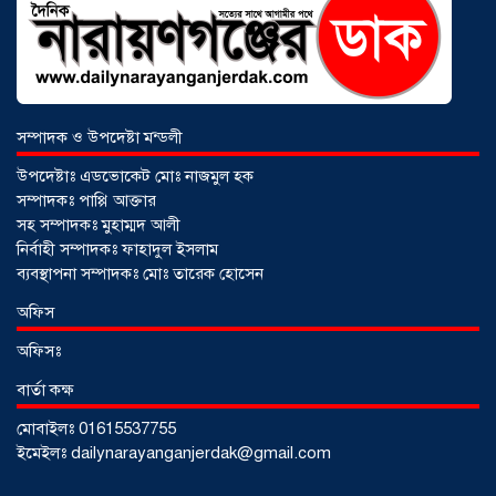
সম্পাদক ও উপদেষ্টা মন্ডলী
উপদেষ্টাঃ এডভোকেট মোঃ নাজমুল হক
সম্পাদকঃ পাপ্পি আক্তার
সহ সম্পাদকঃ মুহাম্মদ আলী
নির্বাহী সম্পাদকঃ ফাহাদুল ইসলাম
ব্যবস্থাপনা সম্পাদকঃ মোঃ তারেক হোসেন
আড়াইহাজারে জেলেদের জালে উঠে এলো
অফিস
শর্টগান
০৩ আগস্ট ২০২৬
অফিসঃ
বার্তা কক্ষ
মোবাইলঃ 01615537755
ইমেইলঃ dailynarayanganjerdak@gmail.com