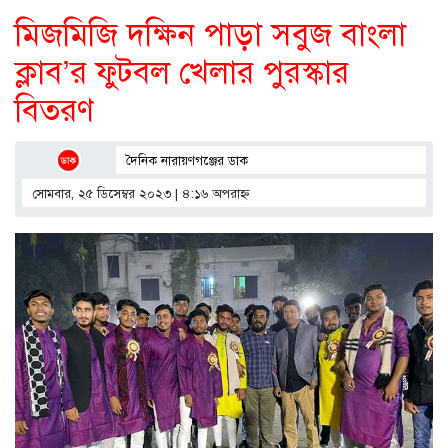
মিজমিজি দক্ষিন পাড়া সবুজ বাংলা
ক্লাব’র ফুটবল খেলার পুরস্কার
বিতরণ
দৈনিক নারায়ণগঞ্জের ডাক
সোমবার, ২৫ ডিসেম্বর ২০২৩ | ৪:১৬ অপরাহ্ণ