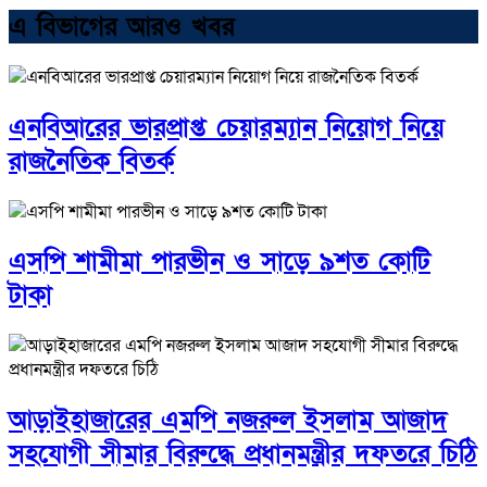
এ বিভাগের আরও খবর
এনবিআরের ভারপ্রাপ্ত চেয়ারম্যান নিয়োগ নিয়ে
রাজনৈতিক বিতর্ক
এসপি শামীমা পারভীন ও সাড়ে ৯শত কোটি
টাকা
আড়াইহাজারের এমপি নজরুল ইসলাম আজাদ
সহযোগী সীমার বিরুদ্ধে প্রধানমন্ত্রীর দফতরে চিঠি