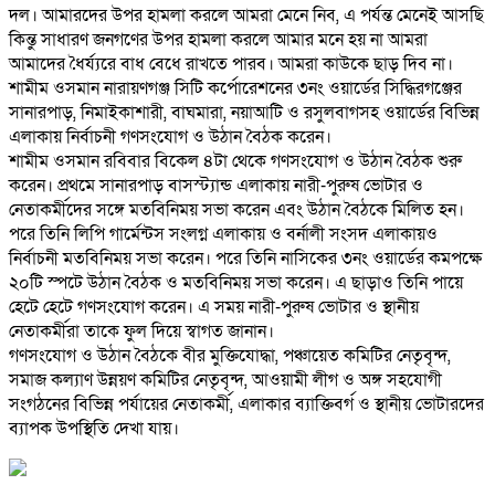
দল। আমারদের উপর হামলা করলে আমরা মেনে নিব, এ পর্যন্ত মেনেই আসছি
কিন্তু সাধারণ জনগণের উপর হামলা করলে আমার মনে হয় না আমরা
আমাদের ধৈর্য্যরে বাধ বেধে রাখতে পারব। আমরা কাউকে ছাড় দিব না।
শামীম ওসমান নারায়ণগঞ্জ সিটি কর্পোরেশনের ৩নং ওয়ার্ডের সিদ্ধিরগঞ্জের
সানারপাড়, নিমাইকাশারী, বাঘমারা, নয়াআটি ও রসুলবাগসহ ওয়ার্ডের বিভিন্ন
এলাকায় নির্বাচনী গণসংযোগ ও উঠান বৈঠক করেন।
শামীম ওসমান রবিবার বিকেল ৪টা থেকে গণসংযোগ ও উঠান বৈঠক শুরু
করেন। প্রথমে সানারপাড় বাসস্ট্যান্ড এলাকায় নারী-পুরুষ ভোটার ও
নেতাকর্মীদের সঙ্গে মতবিনিময় সভা করেন এবং উঠান বৈঠকে মিলিত হন।
পরে তিনি লিপি গার্মেন্টস সংলগ্ন এলাকায় ও বর্নালী সংসদ এলাকায়ও
নির্বাচনী মতবিনিময় সভা করেন। পরে তিনি নাসিকের ৩নং ওয়ার্ডের কমপক্ষে
২০টি স্পটে উঠান বৈঠক ও মতবিনিময় সভা করেন। এ ছাড়াও তিনি পায়ে
হেটে হেটে গণসংযোগ করেন। এ সময় নারী-পুরুষ ভোটার ও স্থানীয়
নেতাকর্মীরা তাকে ফুল দিয়ে স্বাগত জানান।
গণসংযোগ ও উঠান বৈঠকে বীর মুক্তিযোদ্ধা, পঞ্চায়েত কমিটির নেতৃবৃন্দ,
সমাজ কল্যাণ উন্নয়ণ কমিটির নেতৃবৃন্দ, আওয়ামী লীগ ও অঙ্গ সহযোগী
সংগঠনের বিভিন্ন পর্যায়ের নেতাকর্মী, এলাকার ব্যাক্তিবর্গ ও স্থানীয় ভোটারদের
ব্যাপক উপস্থিতি দেখা যায়।