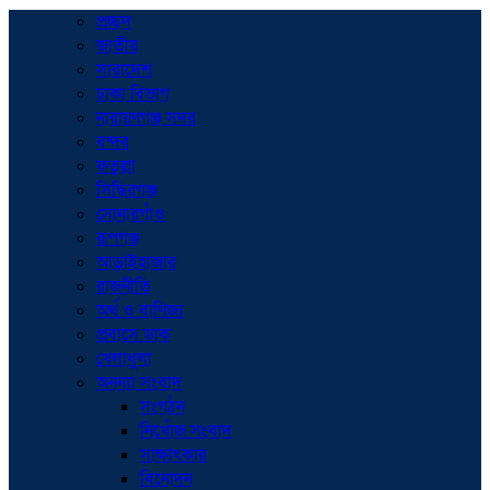
প্রচ্ছদ
জাতীয়
সারাদেশ
ঢাকা বিভাগ
নারায়ণগঞ্জ সদর
বন্দর
ফতুল্লা
সিদ্ধিরগঞ্জ
সোনারগাঁও
রূপগঞ্জ
আড়াইহাজার
রাজনীতি
অর্থ ও বাণিজ্য
প্রবাসে ডাক
খেলাধুলা
অনন্যা সংবাদ
সংগঠন
নিখোঁজ সংবাদ
সাক্ষাৎকার
বিনোদন