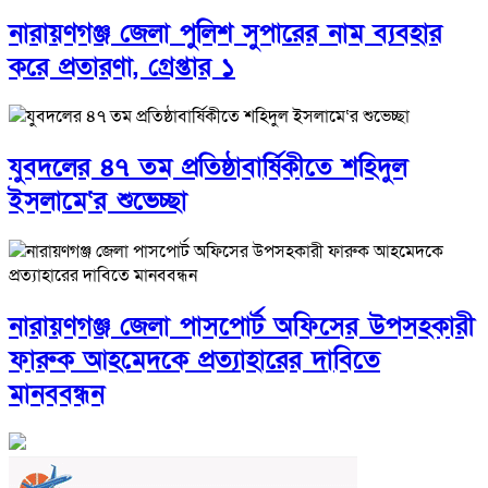
নারায়ণগঞ্জ জেলা পুলিশ সুপারের নাম ব্যবহার
করে প্রতারণা, গ্রেপ্তার ১
যুবদলের ৪৭ তম প্রতিষ্ঠাবার্ষিকীতে শহিদুল
ইসলামে‘র শুভেচ্ছা
নারায়ণগঞ্জ জেলা পাসপোর্ট অফিসের উপসহকারী
ফারুক আহমেদকে প্রত্যাহারের দাবিতে
মানববন্ধন