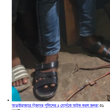
আড়াইহাজারে গাঁজাসহ পুলিশের ২ সোর্সকে আটক করল জনতা
৩১