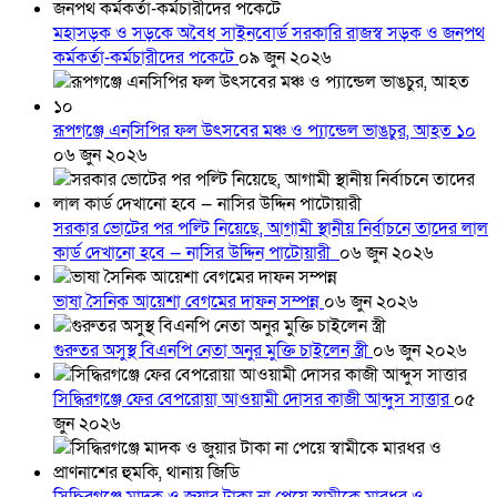
মহাসড়ক ও সড়কে অবৈধ সাইনবোর্ড সরকারি রাজস্ব সড়ক ও জনপথ
কর্মকর্তা-কর্মচারীদের পকেটে
০৯ জুন ২০২৬
রূপগঞ্জে এনসিপির ফল উৎসবের মঞ্চ ও প্যান্ডেল ভাঙচুর, আহত ১০
০৬ জুন ২০২৬
সরকার ভোটের পর পল্টি নিয়েছে, আগামী স্থানীয় নির্বাচনে তাদের লাল
কার্ড দেখানো হবে — নাসির উদ্দিন পাটোয়ারী
০৬ জুন ২০২৬
ভাষা সৈনিক আয়েশা বেগমের দাফন সম্পন্ন
০৬ জুন ২০২৬
গুরুতর অসুস্থ বিএনপি নেতা অনুর মুক্তি চাইলেন স্ত্রী
০৬ জুন ২০২৬
সিদ্ধিরগঞ্জে ফের বেপরোয়া আওয়ামী দোসর কাজী আব্দুস সাত্তার
০৫
জুন ২০২৬