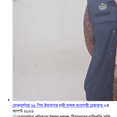
সোনারগাঁয়ে ৬৮ পিস ইয়াবাসহ নারী মাদক ব্যবসায়ী গ্রেফতার
০৩
আগস্ট ২০২৬