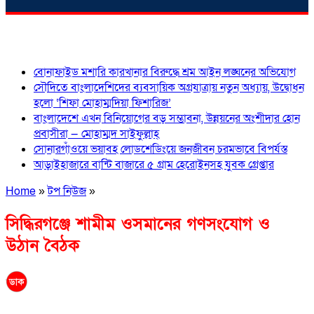
শিরোনাম
বোনাফাইড মশারি কারখানার বিরুদ্ধে শ্রম আইন লঙ্ঘনের অভিযোগ
সৌদিতে বাংলাদেশিদের ব্যবসায়িক অগ্রযাত্রায় নতুন অধ্যায়, উদ্বোধন
হলো ‘শিফা মোহাম্মদিয়া ফিশারিজ’
বাংলাদেশে এখন বিনিয়োগের বড় সম্ভাবনা, উন্নয়নের অংশীদার হোন
প্রবাসীরা — মোহাম্মদ সাইফুল্লাহ্
সোনারগাঁওয়ে ভয়াবহ লোডশেডিংয়ে জনজীবন চরমভাবে বিপর্যস্ত
আড়াইহাজারে বান্টি বাজারে ৫ গ্রাম হেরোইনসহ যুবক গ্রেপ্তার
Home
»
টপ নিউজ
»
সিদ্ধিরগঞ্জে শামীম ওসমানের গণসংযোগ ও
উঠান বৈঠক