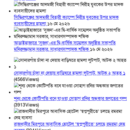
সিদ্ধিরগঞ্জের আদমজী বিহারী ক্যাম্পে নিরীহ যুবকের উপর মাদক
ব্যবসায়ীদের হামলা
১৬ মে ২০২৬
আড়াইহাজারে ‘সুজন’-এর দ্বি-বার্ষিক সম্মেলন অনুষ্ঠিত সভাপতি
মনিরুজ্জামান সরকার, সাধারণসম্পাদক শফিক
১৬ মে ২০২৬
সোনারগাঁয় চাঁদা না দেয়ায় বাড়িঘরে হামলা লুটপাট, আটক ২ আহত ১
(4566Views)
শূন্য থেকে কোটিপতি বনে যাওয়া সোহাগ রনির অন্ধকার জগতের গল্প
(3913Views)
রাজধানীর মিরপুরে আবাসিক হোটেল ‘স্বপ্নপুরীতে’ চলছে রমরমা দেহ