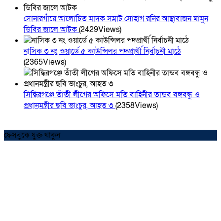
সোনারগাঁয়ে আলোচিত মাদক সম্রাট সোহাগ রনির আস্থাবাজন মামুন
ডিবির জালে আটক
(2429Views)
নাসিক ৩ নং ওয়ার্ডে ৫ কাউন্সিলর পদপ্রার্থী নির্বাচনী মাঠে
(2365Views)
সিদ্ধিরগঞ্জে তাঁতী লীগের অফিসে মতি বাহিনীর তান্ডব বঙ্গবন্ধু ও
প্রধানমন্ত্রীর ছবি ভাংচুর, আহত ৩
(2358Views)
ফেসবুকে যুক্ত থাকুন