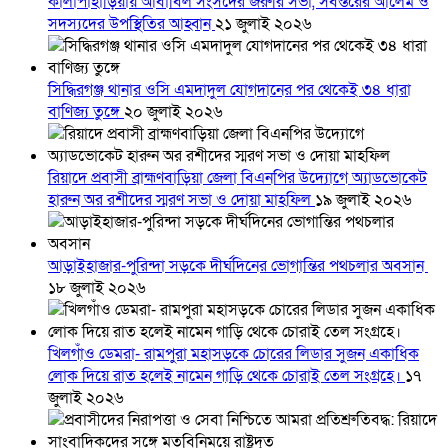
কালাপাহাড়িয়ায় আবাবিল সংসদের জরুরি সভা, সর্বস্তরের আলেম ও
সদস্যদের উপস্থিতির আহ্বান
২১ জুলাই ২০২৬
সিদ্ধিরগঞ্জ থানার ওসি এমদাদুল যোগদানের পর থেকেই ৩৪ ধারা
বাণিজ্য তুঙ্গে
২০ জুলাই ২০২৬
রিয়াদে প্রবাসী ব্রাহ্মণবাড়িয়া জেলা বিএনপির উদ্যোগে অ্যাডভোকেট
হারুন অর রশীদের স্মরণ সভা ও দোয়া মাহফিল
১৯ জুলাই ২০২৬
আড়াইহাজার-পুরিন্দা সড়কে দীর্ঘদিনের ভোগান্তির পথচলার অবসান
১৮ জুলাই ২০২৬
খিলগাঁও ডেমরা- রামপুরা মহাসড়কে চোরের লিডার সুজন একাধিক
লোক দিয়ে রাত হলেই নামেন গাড়ি থেকে চোরাই তেল সংগ্রহে।
১৭
জুলাই ২০২৬