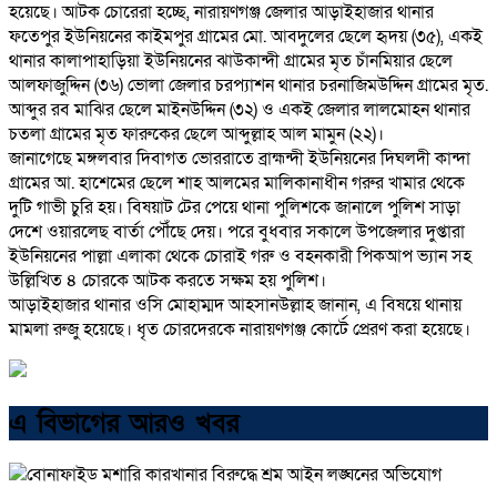
হয়েছে। আটক চোরেরা হচ্ছে, নারায়ণগঞ্জ জেলার আড়াইহাজার থানার
ফতেপুর ইউনিয়নের কাইমপুর গ্রামের মো. আবদুলের ছেলে হৃদয় (৩৫), একই
থানার কালাপাহাড়িয়া ইউনিয়নের ঝাউকান্দী গ্রামের মৃত চাঁনমিয়ার ছেলে
আলফাজুদ্দিন (৩৬) ভোলা জেলার চরপ্যাশন থানার চরনাজিমউদ্দিন গ্রামের মৃত.
আব্দুর রব মাঝির ছেলে মাইনউদ্দিন (৩২) ও একই জেলার লালমোহন থানার
চতলা গ্রামের মৃত ফারুকের ছেলে আব্দুল্লাহ আল মামুন (২২)।
জানাগেছে মঙ্গলবার দিবাগত ভোররাতে ব্রাহ্মন্দী ইউনিয়নের দিঘলদী কান্দা
গ্রামের আ. হাশেমের ছেলে শাহ আলমের মালিকানাধীন গরুর খামার থেকে
দুটি গাভী চুরি হয়। বিষয়াট টের পেয়ে থানা পুলিশকে জানালে পুলিশ সাড়া
দেশে ওয়ারলেছ বার্তা পৌঁছে দেয়। পরে বুধবার সকালে উপজেলার দুপ্তারা
ইউনিয়নের পাল্লা এলাকা থেকে চোরাই গরু ও বহনকারী পিকআপ ভ্যান সহ
উল্লিখিত ৪ চোরকে আটক করতে সক্ষম হয় পুলিশ।
আড়াইহাজার থানার ওসি মোহাম্মদ আহসানউল্লাহ জানান, এ বিষয়ে থানায়
মামলা রুজু হয়েছে। ধৃত চোরদেরকে নারায়ণগঞ্জ কোর্টে প্রেরণ করা হয়েছে।
এ বিভাগের আরও খবর