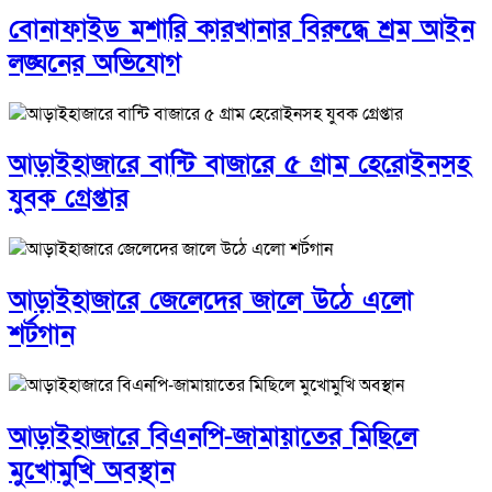
বোনাফাইড মশারি কারখানার বিরুদ্ধে শ্রম আইন
লঙ্ঘনের অভিযোগ
আড়াইহাজারে বান্টি বাজারে ৫ গ্রাম হেরোইনসহ
যুবক গ্রেপ্তার
আড়াইহাজারে জেলেদের জালে উঠে এলো
শর্টগান
আড়াইহাজারে বিএনপি-জামায়াতের মিছিলে
মুখোমুখি অবস্থান