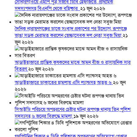
সোনারগাঁওয়ে এমপি পুত্র সজীব ডিবি হেফাজতে, প্রাথমিক
সদস্যপদসহ বিএনপি থেকে বহিষ্কার
২১ জুন ২০২৬
দৈনিক নারায়ণগঞ্জের ডাকে সংবাদ প্রকাশের পর উদ্যোগ, রূপগঞ্জে
ভাঙা সড়ক মেরামত করলেন স্বেচ্ছাসেবক দল নেতা সবুজ মিয়া
২১
জুন ২০২৬
আড়াইহাজারে প্রান্তিক কৃষকদের মাঝে আমন বীজ ও রাসায়নিক সার
বিতরণ
২০ জুন ২০২৬
আড়াইহাজারে ডাকাতের হামলায় এসি ল্যান্ডসহ আহত ৬
২০ জুন
২০২৬
সিআইডি পরিচয়ে অপহরণের চেষ্টার ঘটনা রূপগঞ্জ থানায় তিন পুলিশ
সদস্যসহ ৬ জনের বিরুদ্ধে মামলা
১৯ জুন ২০২৬
গণপিটুনির শিকার ৪ ডিবি পুলিশকে অপহরণের অভিযোগে গ্রেপ্তার