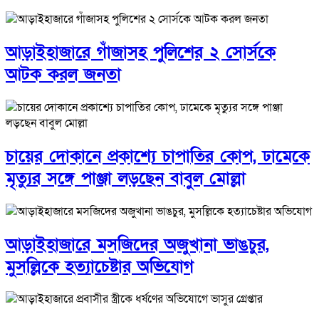
আড়াইহাজারে গাঁজাসহ পুলিশের ২ সোর্সকে
আটক করল জনতা
চায়ের দোকানে প্রকাশ্যে চাপাতির কোপ, ঢামেকে
মৃত্যুর সঙ্গে পাঞ্জা লড়ছেন বাবুল মোল্লা
আড়াইহাজারে মস‌জি‌দের অজুখানা ভাঙচুর,
মুসল্লিকে হত্যাচেষ্টার অভিযোগ