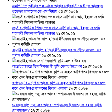
এমপি দিপু ভূঁইয়ার পক্ষ থেকে তারাব পৌরবাসীকে ঈদুল আজহার
শুভেচ্ছা জানালেন কে এম সিয়াম
২৩ মে ২০২৬
জাতীয় প্রাথমিক শিক্ষা পদক প্রতিযোগিতায় আড়াইহাজারে শ্রেষ্ঠ
সহকারী শিক্ষক নাছিমা আক্তার
২১ মে ২০২৬
আড়াইহাজারে ‘কালাপাহাড়িয়া ইউনিয়ন যুব ও ক্রীড়া সংসদ’ এর
পূর্ণাঙ্গ কমিটি ঘোষণা
২০ মে ২০২৬
আড়াইহাজারে তিন দিনব্যাপী ভূমি মেলার উদ্বোধন
১৯ মে ২০২৬
রূপগঞ্জে বিএনপি নেতাকে কুপিয়ে আহত আধিপত্য বিস্তারকে কেন্দ্র
করে ফের উত্তপ্ত কাঞ্চনের বিরাব এলাকা
১৯ মে ২০২৬
মেঘনায় বালু দস্যুদের তাণ্ডব: প্রশাসনের নীরবতা কি রহস্য, নাকি
যোগসাজশ?
১৭ মে ২০২৬