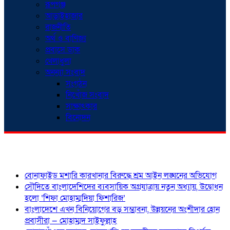
রূপগঞ্জ
আড়াইহাজার
রাজনীতি
অর্থ ও বাণিজ্য
প্রবাসে ডাক
খেলাধুলা
অনন্যা সংবাদ
সংগঠন
নিখোঁজ সংবাদ
সাক্ষাৎকার
বিনোদন
শিরোনাম
বোনাফাইড মশারি কারখানার বিরুদ্ধে শ্রম আইন লঙ্ঘনের অভিযোগ
সৌদিতে বাংলাদেশিদের ব্যবসায়িক অগ্রযাত্রায় নতুন অধ্যায়, উদ্বোধন
হলো ‘শিফা মোহাম্মদিয়া ফিশারিজ’
বাংলাদেশে এখন বিনিয়োগের বড় সম্ভাবনা, উন্নয়নের অংশীদার হোন
প্রবাসীরা — মোহাম্মদ সাইফুল্লাহ্