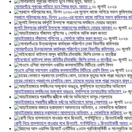
সোনারগাঁয়ে পুকুরের পানিতে ডুবে শিশুর মৃত্যু, আহত ১
৩১ জুলাই ২০২৬
প্রবাসে পরিশ্রমের জয়, ভিশন ২০৩০-এর সুযোগ কাজে লাগিয়ে সফল কুমিল্লার ক
জুলাই বিপ্লবের বর্ষপূর্তি উপলক্ষে সারাদেশের মসজিদে দোয়ার আহ্বান
৩১ জুলাই ২
আড়াইহাজারে গাঁজাসহ পুলিশের ২ সোর্সকে আটক করল জনতা
৩১ জুলাই ২০২৬
সোনারগাঁওয়ে উন্নয়নমূলক কার্যক্রম পরিদর্শনে ঢাকা বিভাগীয় কমিশনার
৩০ জুলাই
সাইনবোর্ডে কাইল্লা মাসুদ বাহিনীর চাঁদাবাজি: জিম্মি চালক ও যাত্রীরা
৩০ জুলাই ২
লাওসে এশিয়া ন্যাশনাল ওয়াটার কনসালটেটিভ মিটিংয়ে এমপি মিলন
২৯ জুলাই ২০
চায়ের দোকানে প্রকাশ্যে চাপাতির কোপ, ঢামেকে মৃত্যুর সঙ্গে পাঞ্জা লড়ছেন বাবুল
আড়াইহাজারে মস‌জি‌দের অজুখানা ভাঙচুর, মুসল্লিকে হত্যাচেষ্টার অভিযোগ
২৮ জু
আড়াইহাজারে প্রবাসীর স্ত্রীকে ধর্ষণের অভিযোগে ভাসুর গ্রেপ্তার
২৮ জুলাই ২০২
আড়াইহাজার বাজারে ভ্রাম্যমাণ আদালতের অভিযান, ৫ দোকানিকে জরিমানা
২৮ জ
রোগী নিয়ে হাসপাতালে যাওয়ার পথে ছিনতাই, গণপিটুনিতে ১ ছিনতাইকারী আহত
২