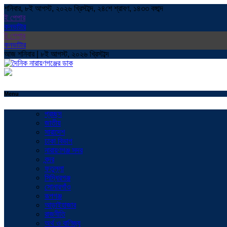
শনিবার, ৮ই আগস্ট, ২০২৬ খ্রিস্টাব্দ, ২৪শে শ্রাবণ, ১৪৩৩ বঙ্গাব্দ
ই পেপার
কনভাটার
ই পেপার
কনভাটার
আজ শনিবার | ৮ই আগস্ট, ২০২৬ খ্রিস্টাব্দ
Menu
প্রচ্ছদ
জাতীয়
সারাদেশ
ঢাকা বিভাগ
নারায়ণগঞ্জ সদর
বন্দর
ফতুল্লা
সিদ্ধিরগঞ্জ
সোনারগাঁও
রূপগঞ্জ
আড়াইহাজার
রাজনীতি
অর্থ ও বাণিজ্য