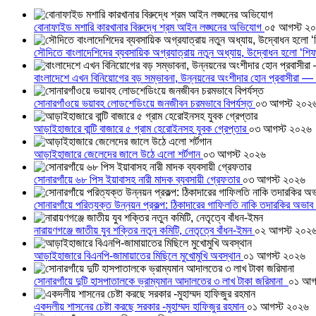
বোনাফাইড মশারি কারখানার বিরুদ্ধে শ্রম আইন লঙ্ঘনের অভিযোগ
০৫ আগস্ট ২
সৌদিতে বাংলাদেশিদের ব্যবসায়িক অগ্রযাত্রায় নতুন অধ্যায়, উদ্বোধন হলো ‘শিফ
বাংলাদেশে এখন বিনিয়োগের বড় সম্ভাবনা, উন্নয়নের অংশীদার হোন প্রবাসীরা — ম
সোনারগাঁওয়ে ভয়াবহ লোডশেডিংয়ে জনজীবন চরমভাবে বিপর্যস্ত
০৩ আগস্ট ২০২
আড়াইহাজারে বান্টি বাজারে ৫ গ্রাম হেরোইনসহ যুবক গ্রেপ্তার
০৩ আগস্ট ২০২৬
আড়াইহাজারে জেলেদের জালে উঠে এলো শর্টগান
০৩ আগস্ট ২০২৬
সোনারগাঁয়ে ৬৮ পিস ইয়াবাসহ নারী মাদক ব্যবসায়ী গ্রেফতার
০৩ আগস্ট ২০২৬
সোনারগাঁয়ে পরিত্যক্ত উন্নয়ন প্রকল্প: ঠিকাদারের গাফিলতি নাকি তদারকির অভাব
নারায়ণগঞ্জে জাতীয় যুব শক্তির নতুন কমিটি, নেতৃত্বে বাঁধন-ইমন
০২ আগস্ট ২০২
আড়াইহাজারে বিএনপি-জামায়াতের মিছিলে মুখোমুখি অবস্থান
০১ আগস্ট ২০২৬
সোনারগাঁয়ে দুটি হাসপাতালকে ভ্রাম্যমান আদালতের ৩ লাখ টাকা জরিমানা
০১ আগ
একদলীয় শাসনের চেষ্টা করছে সরকার -মুহাম্মদ হাফিজুর রহমান
০১ আগস্ট ২০২৬