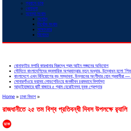
প্রবাসে ডাক
খেলাধুলা
অনন্যা সংবাদ
সংগঠন
নিখোঁজ সংবাদ
সাক্ষাৎকার
বিনোদন
শিরোনাম
বোনাফাইড মশারি কারখানার বিরুদ্ধে শ্রম আইন লঙ্ঘনের অভিযোগ
সৌদিতে বাংলাদেশিদের ব্যবসায়িক অগ্রযাত্রায় নতুন অধ্যায়, উদ্বোধন হলো ‘শিফা
বাংলাদেশে এখন বিনিয়োগের বড় সম্ভাবনা, উন্নয়নের অংশীদার হোন প্রবাসীরা — ম
সোনারগাঁওয়ে ভয়াবহ লোডশেডিংয়ে জনজীবন চরমভাবে বিপর্যস্ত
আড়াইহাজারে বান্টি বাজারে ৫ গ্রাম হেরোইনসহ যুবক গ্রেপ্তার
Home
»
ঢাকা বিভাগ
»
রাজধানীতে ২৫ তম বিশ্ব প্রতিবন্ধী দিবস উপলক্ষে র‍্যালি