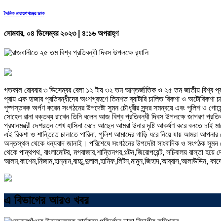
দৈনিক নারায়ণগঞ্জের ডাক
সোমবার, ০৪ ডিসেম্বর ২০২৩ | ৪:১৬ অপরাহ্ণ
গতকাল রোববার ৩ ডিসেম্বর বেলা ১২ টায় ৩২ তম আন্তর্জাতিক ও ২৫ তম জাতীয় বিশ্ব প্র
প্রায় এক হাজার প্রতিবন্ধীদের অংশগ্রহণে তিনশত ব্যাটারি চালিত রিকশা ও অটোরিকশা চালিয়
পুষ্পস্তবক অর্পণ করেন সংগঠনের উপদেষ্টা সুমন চৌধুরীর সুন্দর সমন্বয়ে এবং পুলিশ ও 
সোহেল রানা বক্তব্য রাখেন তিনি বলেন আজ বিশ্ব প্রতিবন্ধী দিবস উপলক্ষে জাগরণ প্রতিব
প্রধানমন্ত্রী দেশরত্ন শেখ হাসিনা বেচে আছেন আমরা উনার দৃষ্টি আকর্ষণ করে বলতে 
এই রিকশা ও শান্তিতে চালাতে পারিনা, পুলিশ আমাদের গাড়ি ধরে নিয়ে যায় আমরা আপনার
অন্তস্থল থেকে ধন্যবাদ জানাই। পরিশেষে সংগঠনের উপদেষ্টা সাংবাদিক ও সংগঠক সুমন চৌধুরী 
থেকে পান্থপথ, বাংলামোটর, মগবাজার,শান্তিনগর,পল্টন,জিরোপয়েন্ট, সচিবালয় রাস্তা হয়ে
আলম,কাশেম,নিজাম,হান্নান,বাচ্চু,দুলাল,হানিফ,লিটন,মামুন,জিহাদ,আব্বাস,আলাউদ্দিন, 
এ বিভাগের আরও খবর