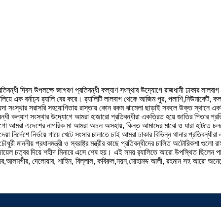
তিবন্ধী দিবস উপলক্ষে জাগরণ প্রতিবন্ধী কল্যাণ সংস্থার উদ্যোগে রাজধানী ঢাকার লালব
ে এক বর্নাঢ্য র‍্যালি বের করে। র‍্যালিটি লালবাগ থেকে আজিম পুর, পলাশি,নিউমার্কেট, কলা
গোয়েন্দা সংস্থার সরাসরি সহযোগিতায় রাস্তায় কোন রকম ঝামেলা ছাড়াই সকলে উক্ত স্থানে এ
ন্ধী কল্যাণ সংস্থার উদ্যোগে আমরা হাজারো প্রতিবন্ধীরা একত্রিত হয়ে জাতির পিতার প্রতি
চাই মাগো আমরা এদেশের নাগরিক মা আমরা অচল অসহায়, কিন্ত আমাদের মাঝে ও যারা হাটতে 
 দেয়া নির্দেশে নির্ভয়ে গায়ে খেটে সংসার চালাতে চাই আমরা ঢাকার বিভিন্ন থানার প্র
মাননীয় প্রধানমন্ত্রী ও স্বরাষ্ট্র মন্ত্রীর কাছে প্রতিবন্ধীদের চালিত অটোরিকশা গুলো রাস
 দোয়েল চত্বর দিয়ে শহীদ মিনারে এসে শেষ হয়। এই সময় র‍্যালিতে আরো উপস্থিত ছিলেন পান্
কাদের,আলমগীর, দেলোয়ার, শাহিন, বিল্লাল, কবিরুল,নয়ন,মোহামদ্দ আলী, রহমান সহ আরো অনে