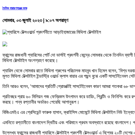
দৈনিক নারায়ণগঞ্জের ডাক
সোমবার, ০৩ জুলাই ২০২৩ | ৯:০৭ অপরাহ্ণ
ফ্রান্সের রাজধানী প্যারিসের পোর্ট দো ভার্সাই প্রদর্শনী কেন্দ্রে সোমবার থেকে তিনদিন ব্যাপ
মিথিলা টেক্সটাইল অংশগ্রহণ করেছে।
প্যারিস থেকে সোমবার রাতে মিথিলা গ্রুপের পরিচালক মাহবুব খান হিমেল বলেন, ‘বিশ্ব দরবা
মূলত মিথিলা টেক্সটাইল ইন্ডাস্ট্রি ওয়ার্ল্ড ক্লাস বায়ার এর পছন্দ বুঝে একটি সাসটেইনেবল
তিনি আরও বলেন, ‘আমাদের প্রতিটি প্রোডাক্টই সাসটেইনেবল কারণ আমরা শতকরা ৬৮ ভাগ এ
প্রতিবছর প্রায় ৬০ মিলিয়ন গজ ফেব্রিকস উৎপাদন করে ডায়িং, প্রিন্টিং ও ফিনিশিং করে রপ্
করছে। পন্য রপ্তানীর অর্ডারও পেয়েছি আশানুরূপ।
বিজিএমইএ এর প্রেসিডেন্ট ফারুক হাসান, ক্রাইসিস মোমেন্টে মিথিলা টেক্সটাইল নিউ ইন্নো
এমনিতে রপ্তানীতে বাংলাদেশ দ্বিতীয় এবং পরিমানে প্রথম অবস্থানে রয়েছে বাংলাদেশ। প্য
উল্লেখ্য ফ্রান্সের রাজধানী প্যারিসে টেক্সটাইল প্রদর্শনী টেক্সওয়ার্ল্ড এ বিশ্বের ২০টি