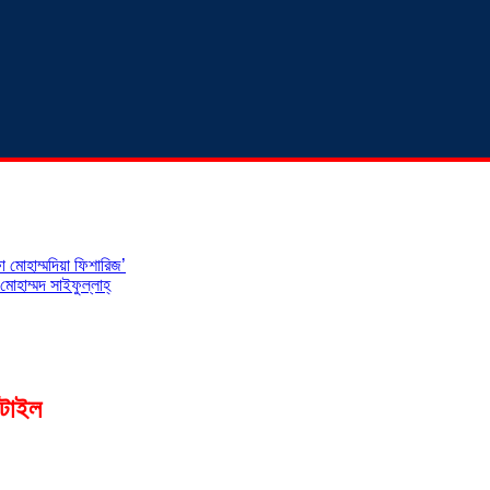
 মোহাম্মদিয়া ফিশারিজ’
োহাম্মদ সাইফুল্লাহ্
্সটাইল