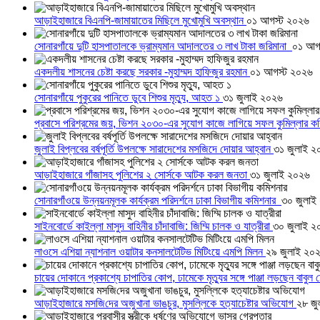
আড়াইহাজারে বিএনপি-জামায়াতের মিছিলে মুখোমুখি অবস্থান
০১ আগস্ট ২০২৬
সোনারগাঁয়ে দুটি হাসপাতালকে ভ্রাম্যমান আদালতের ৩ লাখ টাকা জরিমানা
০১ আগ
একদলীয় শাসনের চেষ্টা করছে সরকার -মুহাম্মদ হাফিজুর রহমান
০১ আগস্ট ২০২৬
সোনারগাঁয়ে পুকুরের পানিতে ডুবে শিশুর মৃত্যু, আহত ১
৩১ জুলাই ২০২৬
প্রবাসে পরিশ্রমের জয়, ভিশন ২০৩০-এর সুযোগ কাজে লাগিয়ে সফল কুমিল্লার ক
জুলাই বিপ্লবের বর্ষপূর্তি উপলক্ষে সারাদেশের মসজিদে দোয়ার আহ্বান
৩১ জুলাই ২
আড়াইহাজারে গাঁজাসহ পুলিশের ২ সোর্সকে আটক করল জনতা
৩১ জুলাই ২০২৬
সোনারগাঁওয়ে উন্নয়নমূলক কার্যক্রম পরিদর্শনে ঢাকা বিভাগীয় কমিশনার
৩০ জুলাই
সাইনবোর্ডে কাইল্লা মাসুদ বাহিনীর চাঁদাবাজি: জিম্মি চালক ও যাত্রীরা
৩০ জুলাই ২
লাওসে এশিয়া ন্যাশনাল ওয়াটার কনসালটেটিভ মিটিংয়ে এমপি মিলন
২৯ জুলাই ২০
চায়ের দোকানে প্রকাশ্যে চাপাতির কোপ, ঢামেকে মৃত্যুর সঙ্গে পাঞ্জা লড়ছেন বাবুল
আড়াইহাজারে মস‌জি‌দের অজুখানা ভাঙচুর, মুসল্লিকে হত্যাচেষ্টার অভিযোগ
২৮ জু