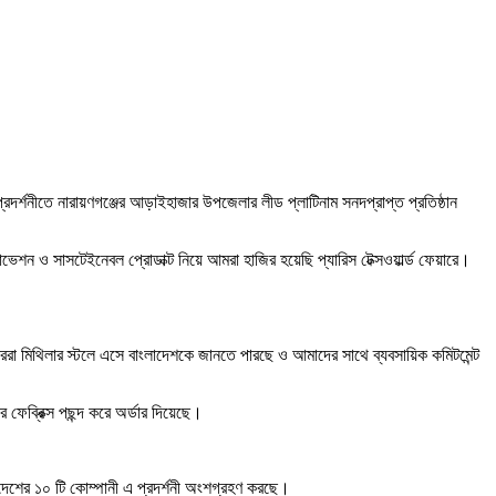
ৃহৎ এ প্রদর্শনীতে নারায়ণগঞ্জের আড়াইহাজার উপজেলার লীড প্লাটিনাম সনদপ্রাপ্ত প্রতিষ্ঠান
োভেশন ও সাসটেইনেবল প্রোডাক্ট নিয়ে আমরা হাজির হয়েছি প্যারিস টেক্সওয়ার্ল্ড ফেয়ারে।
বায়াররা মিথিলার স্টলে এসে বাংলাদেশকে জানতে পারছে ও আমাদের সাথে ব্যবসায়িক কমিটমেন্ট
 ফেব্রিক্স পছন্দ করে অর্ডার দিয়েছে।
াংলাদেশের ১০ টি কোম্পানী এ প্রদর্শনী অংশগ্রহণ করছে।