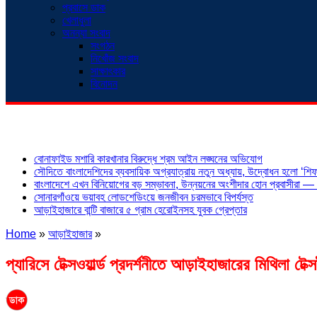
প্রবাসে ডাক
খেলাধুলা
অনন্যা সংবাদ
সংগঠন
নিখোঁজ সংবাদ
সাক্ষাৎকার
বিনোদন
শিরোনাম
বোনাফাইড মশারি কারখানার বিরুদ্ধে শ্রম আইন লঙ্ঘনের অভিযোগ
সৌদিতে বাংলাদেশিদের ব্যবসায়িক অগ্রযাত্রায় নতুন অধ্যায়, উদ্বোধন হলো ‘শিফা
বাংলাদেশে এখন বিনিয়োগের বড় সম্ভাবনা, উন্নয়নের অংশীদার হোন প্রবাসীরা — ম
সোনারগাঁওয়ে ভয়াবহ লোডশেডিংয়ে জনজীবন চরমভাবে বিপর্যস্ত
আড়াইহাজারে বান্টি বাজারে ৫ গ্রাম হেরোইনসহ যুবক গ্রেপ্তার
Home
»
আড়াইহাজার
»
প্যারিসে টেক্সওয়ার্ল্ড প্রদর্শনীতে আড়াইহাজারের মিথিলা টেক