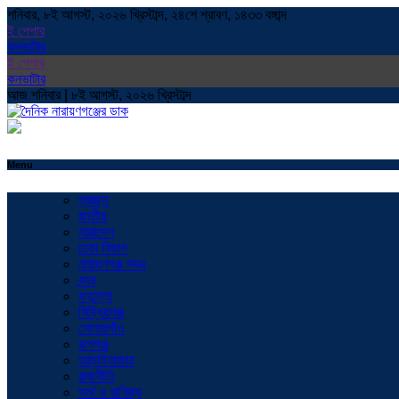
শনিবার, ৮ই আগস্ট, ২০২৬ খ্রিস্টাব্দ, ২৪শে শ্রাবণ, ১৪৩৩ বঙ্গাব্দ
ই পেপার
কনভাটার
ই পেপার
কনভাটার
আজ শনিবার | ৮ই আগস্ট, ২০২৬ খ্রিস্টাব্দ
Menu
প্রচ্ছদ
জাতীয়
সারাদেশ
ঢাকা বিভাগ
নারায়ণগঞ্জ সদর
বন্দর
ফতুল্লা
সিদ্ধিরগঞ্জ
সোনারগাঁও
রূপগঞ্জ
আড়াইহাজার
রাজনীতি
অর্থ ও বাণিজ্য