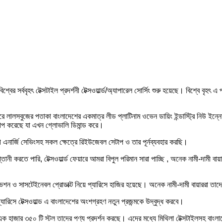
ী বিশ্বের সর্ববৃহৎ টেক্সটাইল প্রদর্শনী টেক্সওয়ার্ল্ড/অ্যাপারেল সোর্সিং শুরু হয়েছে। বিশ্বে ব
রে লালসবুজের পতাকা বাংলাদেশের একমাত্র লীড প্লাটিনাম ওভেন ডায়িং ইন্ডাস্ট্রি নিউ ইন্ন
 সেটাপ করেছে যা এখন গ্লোভালি ডিমান্ড করে।
নার্জি সেভিংসহ সকল ক্ষেত্রে রিইউজেবল সেটাপ ও তার পূর্নব্যবহার করছি।
তানী করতে পারি, টেক্সওয়ার্ল্ড ফেয়ারে আমরা বিপুল পরিমান সারা পাচ্ছি , অনেক নামী-দামী 
ভেশন ও সাসটেইনেবল প্রোডাক্ট নিয়ে প্যারিসে হাজির হয়েছে। অনেক নামী-দামী বায়াররা তাদের
ারিসে টেক্সওয়াল্ড এ বাংলাদেশের অংশগ্রহণ নতুন প্রজন্মকে উদ্বুদ্ধ করবে।
 দেশের এক হাজার ৩৫০ টি স্টল তাদের পণ্য প্রদর্শন করছে। এদের মধ্যে মিথিলা টেক্সটাইলসহ ব