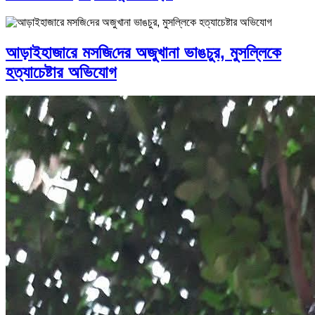
আড়াইহাজারে মস‌জি‌দের অজুখানা ভাঙচুর, মুসল্লিকে
হত্যাচেষ্টার অভিযোগ