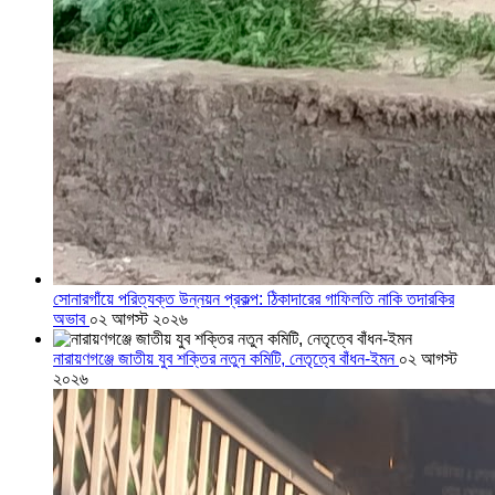
সোনারগাঁয়ে পরিত্যক্ত উন্নয়ন প্রকল্প: ঠিকাদারের গাফিলতি নাকি তদারকির
অভাব
০২ আগস্ট ২০২৬
নারায়ণগঞ্জে জাতীয় যুব শক্তির নতুন কমিটি, নেতৃত্বে বাঁধন-ইমন
০২ আগস্ট
২০২৬