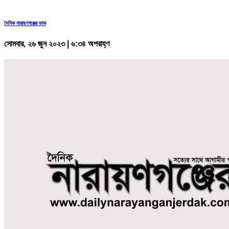
দৈনিক নারায়ণগঞ্জের ডাক
সোমবার, ২৬ জুন ২০২৩ | ৬:৩৪ অপরাহ্ণ