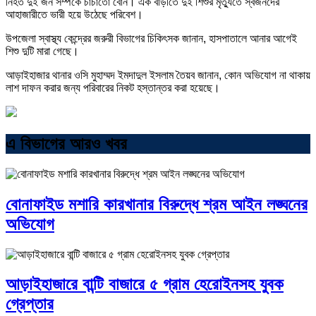
নিহত দুই জন সম্পর্কে চাচাতো বোন। এক বাড়ীতে দুই শিশুর মৃত্যুতে স্বজনদের
আহাজারীতে ভারী হয়ে উঠেছে পরিবেশ।
উপজেলা স্বাস্থ্য কেন্দ্রের জরুরী বিভাগের চিকিৎসক জানান, হাসপাতালে আনার আগেই
শিশু দুটি মারা গেছে।
আড়াইহাজার থানার ওসি মুহাম্মদ ইমদাদুল ইসলাম তৈয়ব জানান, কোন অভিযোগ না থাকায়
লাশ দাফন করার জন্য পরিবারের নিকট হস্তান্তর করা হয়েছে।
এ বিভাগের আরও খবর
বোনাফাইড মশারি কারখানার বিরুদ্ধে শ্রম আইন লঙ্ঘনের
অভিযোগ
আড়াইহাজারে বান্টি বাজারে ৫ গ্রাম হেরোইনসহ যুবক
গ্রেপ্তার