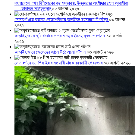
বাংলাদেশে এখন বিনিয়োগের বড় সম্ভাবনা, উন্নয়নের অংশীদার হোন প্রবাসীরা
— মোহাম্মদ সাইফুল্লাহ্
০৫ আগস্ট ২০২৬
সোনারগাঁওয়ে ভয়াবহ লোডশেডিংয়ে জনজীবন চরমভাবে বিপর্যস্ত
০৩ আগস্ট
২০২৬
আড়াইহাজারে বান্টি বাজারে ৫ গ্রাম হেরোইনসহ যুবক গ্রেপ্তার
০৩ আগস্ট
২০২৬
আড়াইহাজারে জেলেদের জালে উঠে এলো শর্টগান
০৩ আগস্ট ২০২৬
সোনারগাঁয়ে ৬৮ পিস ইয়াবাসহ নারী মাদক ব্যবসায়ী গ্রেফতার
০৩ আগস্ট ২০২৬