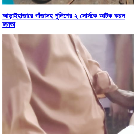
আড়াইহাজারে গাঁজাসহ পুলিশের ২ সোর্সকে আটক করল
জনতা