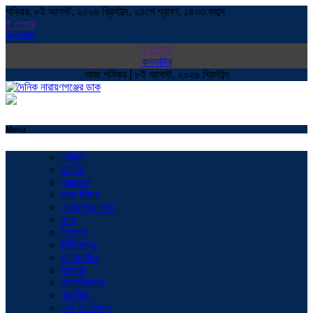
শনিবার, ৮ই আগস্ট, ২০২৬ খ্রিস্টাব্দ, ২৪শে শ্রাবণ, ১৪৩৩ বঙ্গাব্দ
ই পেপার
কনভাটার
ই পেপার
কনভাটার
আজ শনিবার | ৮ই আগস্ট, ২০২৬ খ্রিস্টাব্দ
Menu
প্রচ্ছদ
জাতীয়
সারাদেশ
ঢাকা বিভাগ
নারায়ণগঞ্জ সদর
বন্দর
ফতুল্লা
সিদ্ধিরগঞ্জ
সোনারগাঁও
রূপগঞ্জ
আড়াইহাজার
রাজনীতি
অর্থ ও বাণিজ্য