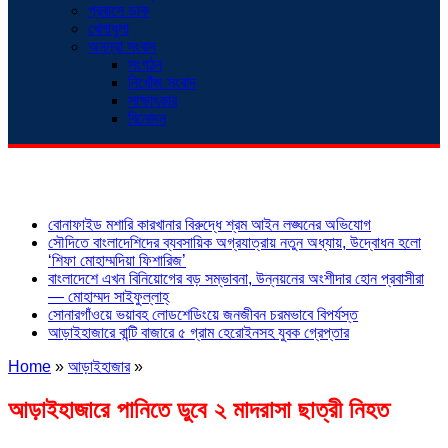
প্রবাসে ডাক
খেলাধুলা
অনন্যা সংবাদ
সংগঠন
নিখোঁজ সংবাদ
সাক্ষাৎকার
বিনোদন
শিরোনাম
বোনাফাইড মশারি কারখানার বিরুদ্ধে শ্রম আইন লঙ্ঘনের অভিযোগ
সৌদিতে বাংলাদেশিদের ব্যবসায়িক অগ্রযাত্রায় নতুন অধ্যায়, উদ্বোধন হলো
‘শিফা মোহাম্মদিয়া ফিশারিজ’
বাংলাদেশে এখন বিনিয়োগের বড় সম্ভাবনা, উন্নয়নের অংশীদার হোন প্রবাসীরা
— মোহাম্মদ সাইফুল্লাহ্
সোনারগাঁওয়ে ভয়াবহ লোডশেডিংয়ে জনজীবন চরমভাবে বিপর্যস্ত
আড়াইহাজারে বান্টি বাজারে ৫ গ্রাম হেরোইনসহ যুবক গ্রেপ্তার
Home
»
আড়াইহাজার
»
আড়াইহাজারে পানিতে ডুবে ২ মাদরাসা ছাত্রী নিহত