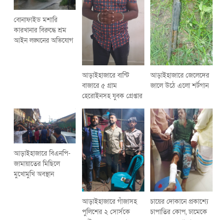
বোনাফাইড মশারি
কারখানার বিরুদ্ধে শ্রম
আইন লঙ্ঘনের অভিযোগ
আড়াইহাজারে বান্টি
আড়াইহাজারে জেলেদের
বাজারে ৫ গ্রাম
জালে উঠে এলো শর্টগান
হেরোইনসহ যুবক গ্রেপ্তার
আড়াইহাজারে বিএনপি-
জামায়াতের মিছিলে
মুখোমুখি অবস্থান
আড়াইহাজারে গাঁজাসহ
চায়ের দোকানে প্রকাশ্যে
পুলিশের ২ সোর্সকে
চাপাতির কোপ, ঢামেকে