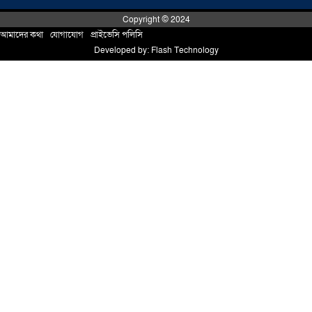
Copyright © 2024
আমাদের কথা
!
যোগাযোগ
!
প্রাইভেসি পলিসি
সোনারগাঁয়ে পরিত্যক্ত উন্নয়ন প্রকল্প:
Developed by:
Flash Technology
ঠিকাদারের গাফিলতি নাকি তদারকির অভাব
০২ আগস্ট ২০২৬
নারায়ণগঞ্জে জাতীয় যুব শক্তির নতুন কমিটি,
নেতৃত্বে বাঁধন-ইমন
০২ আগস্ট ২০২৬
আড়াইহাজারে বিএনপি-জামায়াতের মিছিলে
মুখোমুখি অবস্থান
০১ আগস্ট ২০২৬