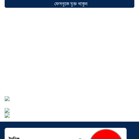
ফেসবুকে যুক্ত থাকুন
২০২৬
আড়াইহাজারে বান্টি বাজারে ৫ গ্রাম
হেরোইনসহ যুবক গ্রেপ্তার
০৩ আগস্ট ২০২৬