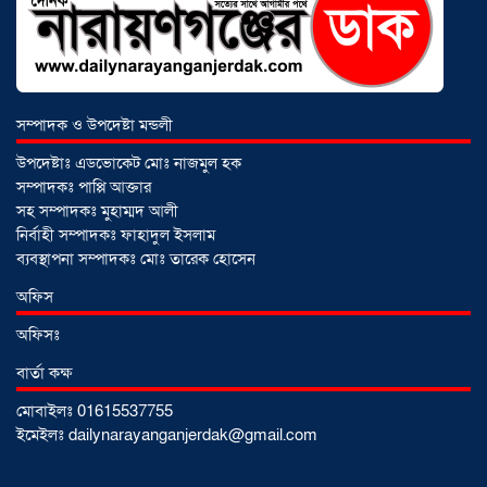
আড়াইহাজারে জেলেদের জালে উঠে এলো
শর্টগান
০৩ আগস্ট ২০২৬
সম্পাদক ও উপদেষ্টা মন্ডলী
উপদেষ্টাঃ এডভোকেট মোঃ নাজমুল হক
সম্পাদকঃ পাপ্পি আক্তার
সহ সম্পাদকঃ মুহাম্মদ আলী
নির্বাহী সম্পাদকঃ ফাহাদুল ইসলাম
ব্যবস্থাপনা সম্পাদকঃ মোঃ তারেক হোসেন
অফিস
অফিসঃ
বার্তা কক্ষ
মোবাইলঃ 01615537755
সোনারগাঁয়ে ৬৮ পিস ইয়াবাসহ নারী মাদক
ইমেইলঃ dailynarayanganjerdak@gmail.com
ব্যবসায়ী গ্রেফতার
০৩ আগস্ট ২০২৬