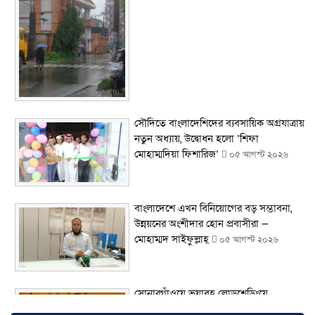
সৌদিতে বাংলাদেশিদের ব্যবসায়িক অগ্রযাত্রায়
নতুন অধ্যায়, উদ্বোধন হলো ‘শিফা
মোহাম্মদিয়া ফিশারিজ’
০৫ আগস্ট ২০২৬
বাংলাদেশে এখন বিনিয়োগের বড় সম্ভাবনা,
উন্নয়নের অংশীদার হোন প্রবাসীরা —
মোহাম্মদ সাইফুল্লাহ্
০৫ আগস্ট ২০২৬
সোনারগাঁওয়ে ভয়াবহ লোডশেডিংয়ে
জনজীবন চরমভাবে বিপর্যস্ত
০৩ আগস্ট