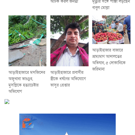
আটক করল জনতা
মৃত্যুর সঙ্গে পাঞ্জা লড়ছেন
বাবুল মোল্লা
আড়াইহাজার বাজারে
ভ্রাম্যমাণ আদালতের
অভিযান, ৫ দোকানিকে
জরিমানা
আড়াইহাজারে মস‌জি‌দের
আড়াইহাজারে প্রবাসীর
অজুখানা ভাঙচুর,
স্ত্রীকে ধর্ষণের অভিযোগে
মুসল্লিকে হত্যাচেষ্টার
ভাসুর গ্রেপ্তার
অভিযোগ