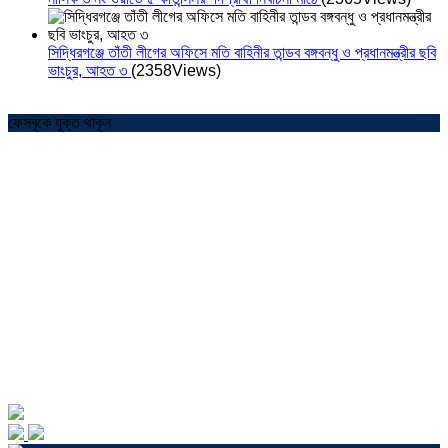
সিদ্ধিরগঞ্জে তাঁতী লীগের অফিসে মতি বাহিনীর তান্ডব বঙ্গবন্ধু ও প্রধানমন্ত্রীর ছবি
ভাংচুর, আহত ৩
(2358Views)
ফেসবুকে যুক্ত থাকুন