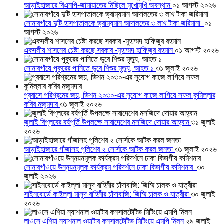
আড়াইহাজারে বিএনপি-জামায়াতের মিছিলে মুখোমুখি অবস্থান
০১ আগস্ট ২০২৬
সোনারগাঁয়ে দুটি হাসপাতালকে ভ্রাম্যমান আদালতের ৩ লাখ টাকা জরিমানা
০১
আগস্ট ২০২৬
একদলীয় শাসনের চেষ্টা করছে সরকার -মুহাম্মদ হাফিজুর রহমান
০১ আগস্ট ২০২৬
সোনারগাঁয়ে পুকুরের পানিতে ডুবে শিশুর মৃত্যু, আহত ১
৩১ জুলাই ২০২৬
প্রবাসে পরিশ্রমের জয়, ভিশন ২০৩০-এর সুযোগ কাজে লাগিয়ে সফল কুমিল্লার
কবির মজুমদার
৩১ জুলাই ২০২৬
জুলাই বিপ্লবের বর্ষপূর্তি উপলক্ষে সারাদেশের মসজিদে দোয়ার আহ্বান
৩১ জুলাই
২০২৬
আড়াইহাজারে গাঁজাসহ পুলিশের ২ সোর্সকে আটক করল জনতা
৩১ জুলাই ২০২৬
সোনারগাঁওয়ে উন্নয়নমূলক কার্যক্রম পরিদর্শনে ঢাকা বিভাগীয় কমিশনার
৩০
জুলাই ২০২৬
সাইনবোর্ডে কাইল্লা মাসুদ বাহিনীর চাঁদাবাজি: জিম্মি চালক ও যাত্রীরা
৩০ জুলাই
২০২৬
লাওসে এশিয়া ন্যাশনাল ওয়াটার কনসালটেটিভ মিটিংয়ে এমপি মিলন
২৯ জুলাই