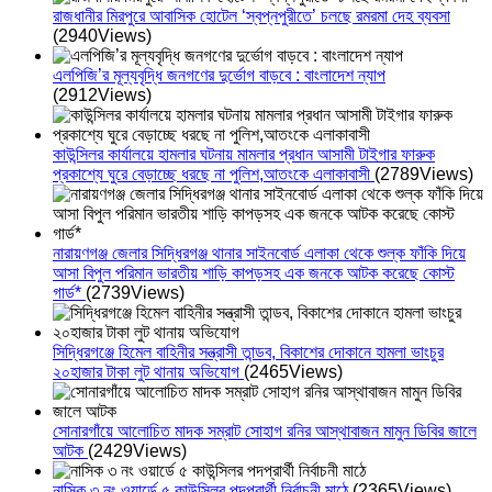
রাজধানীর মিরপুরে আবাসিক হোটেল ‘স্বপ্নপুরীতে’ চলছে রমরমা দেহ ব্যবসা
(2940Views)
এলপিজি’র মূল্যবৃদ্ধি জনগণের দুর্ভোগ বাড়বে : বাংলাদেশ ন্যাপ
(2912Views)
কাউন্সিলর কার্যালয়ে হামলার ঘটনায় মামলার প্রধান আসামী টাইগার ফারুক
প্রকাশ্যে ঘুরে বেড়াচ্ছে ধরছে না পুলিশ,আতংকে এলাকাবাসী
(2789Views)
নারায়ণগঞ্জ জেলার সিদ্ধিরগঞ্জ থানার সাইনবোর্ড এলাকা থেকে শুল্ক ফাঁকি দিয়ে
আসা বিপুল পরিমান ভারতীয় শাড়ি কাপড়সহ এক জনকে আটক করেছে কোস্ট
গার্ড*
(2739Views)
সিদ্ধিরগঞ্জে হিমেল বাহিনীর সন্ত্রাসী তান্ডব, বিকাশের দোকানে হামলা ভাংচুর
২০হাজার টাকা লুট থানায় অভিযোগ
(2465Views)
সোনারগাঁয়ে আলোচিত মাদক সম্রাট সোহাগ রনির আস্থাবাজন মামুন ডিবির জালে
আটক
(2429Views)
নাসিক ৩ নং ওয়ার্ডে ৫ কাউন্সিলর পদপ্রার্থী নির্বাচনী মাঠে
(2365Views)