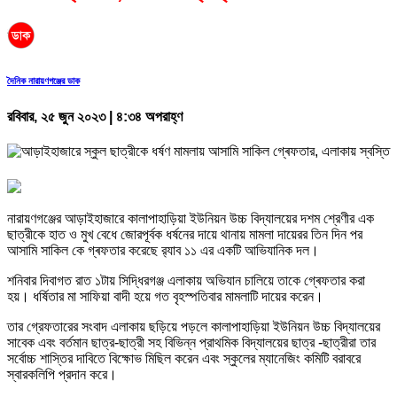
দৈনিক নারায়ণগঞ্জের ডাক
রবিবার, ২৫ জুন ২০২৩ | ৪:৩৪ অপরাহ্ণ
নারায়ণগঞ্জের আড়াইহাজারে কালাপাহাড়িয়া ইউনিয়ন উচ্চ বিদ্যালয়ের দশম শ্রেণীর এক
ছাত্রীকে হাত ও মুখ বেধে জোরপূর্বক ধর্ষনের দায়ে থানায় মামলা দায়েরর তিন দিন পর
আসামি সাকিল কে গ্ৰফতার করেছে র‍্যাব ১১ এর একটি আভিযানিক দল।
শনিবার দিবাগত রাত ১টায় সিদ্ধিরগঞ্জ এলাকায় অভিযান চালিয়ে তাকে গ্ৰেফতার করা
হয়। ধর্ষিতার মা সাফিয়া বাদী হয়ে গত বৃহস্পতিবার মামলাটি দায়ের করেন।
তার গ্রেফতারের সংবাদ এলাকায় ছড়িয়ে পড়লে কালাপাহাড়িয়া ইউনিয়ন উচ্চ বিদ্যালয়ের
সাবেক এবং বর্তমান ছাত্র-ছাত্রী সহ বিভিন্ন প্রাথমিক বিদ্যালয়ের ছাত্র -ছাত্রীরা তার
সর্বোচ্চ শাস্তির দাবিতে বিক্ষোভ মিছিল করেন এবং স্কুলের ম্যানেজিং কমিটি বরাবরে
স্বারকলিপি প্রদান করে।