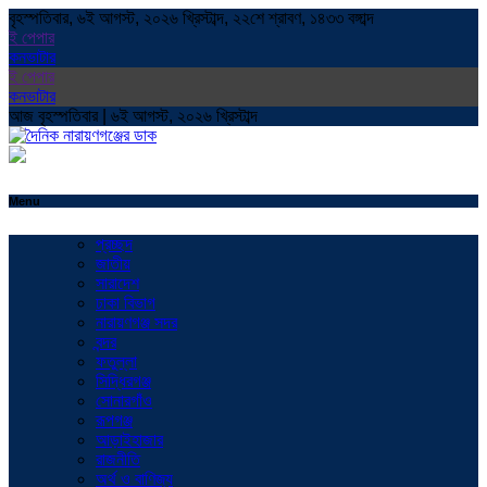
বৃহস্পতিবার, ৬ই আগস্ট, ২০২৬ খ্রিস্টাব্দ, ২২শে শ্রাবণ, ১৪৩৩ বঙ্গাব্দ
ই পেপার
কনভাটার
ই পেপার
কনভাটার
আজ বৃহস্পতিবার | ৬ই আগস্ট, ২০২৬ খ্রিস্টাব্দ
Menu
প্রচ্ছদ
জাতীয়
সারাদেশ
ঢাকা বিভাগ
নারায়ণগঞ্জ সদর
বন্দর
ফতুল্লা
সিদ্ধিরগঞ্জ
সোনারগাঁও
রূপগঞ্জ
আড়াইহাজার
রাজনীতি
অর্থ ও বাণিজ্য