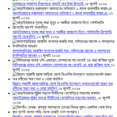
চালাকচরে প্রকাশ্য দিবালোকে আড়াই লাখ টাকা ছিনতাই
২৫ জুলাই ২০২৬
আড়াইহাজারে ভ্রাম্যমাণ আদালতের অভিযানে ২ মাদক ব্যবসায়ীর কারাদণ্ড
২৩
জুলাই ২০২৬
আড়াইহাজারে গৃহবধূ মায়া মৃত্যু ও পরকীয়া ধামাচাপা দিতে পোস্টমর্টেম রিপোর্টের
আগেই অনাপত্তি
২২ জুলাই ২০২৬
কালাপাহাড়িয়ায় আবাবিল সংসদের জরুরি সভা, সর্বস্তরের আলেম ও সদস্যদের
উপস্থিতির আহ্বান
২১ জুলাই ২০২৬
সিদ্ধিরগঞ্জ থানার ওসি এমদাদুল যোগদানের পর থেকেই ৩৪ ধারা বাণিজ্য তুঙ্গে
২০
জুলাই ২০২৬
রিয়াদে প্রবাসী ব্রাহ্মণবাড়িয়া জেলা বিএনপির উদ্যোগে অ্যাডভোকেট হারুন অর
রশীদের স্মরণ সভা ও দোয়া মাহফিল
১৯ জুলাই ২০২৬
আড়াইহাজার-পুরিন্দা সড়কে দীর্ঘদিনের ভোগান্তির পথচলার অবসান
১৮ জুলাই
২০২৬
খিলগাঁও ডেমরা- রামপুরা মহাসড়কে চোরের লিডার সুজন একাধিক লোক দিয়ে রাত