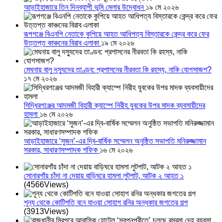
আড়াইহাজারে তিন দিনব্যাপী ভূমি মেলার উদ্বোধন
১৯ মে ২০২৬
রূপগঞ্জে বিএনপি নেতাকে কুপিয়ে আহত আধিপত্য বিস্তারকে কেন্দ্র করে ফের
উত্তপ্ত কাঞ্চনের বিরাব এলাকা
১৯ মে ২০২৬
মেঘনায় বালু দস্যুদের তাণ্ডব: প্রশাসনের নীরবতা কি রহস্য, নাকি যোগসাজশ?
১৭ মে ২০২৬
সিদ্ধিরগঞ্জের আদমজী বিহারী ক্যাম্পে নিরীহ যুবকের উপর মাদক ব্যবসায়ীদের
হামলা
১৬ মে ২০২৬
আড়াইহাজারে ‘সুজন’-এর দ্বি-বার্ষিক সম্মেলন অনুষ্ঠিত সভাপতি মনিরুজ্জামান
সরকার, সাধারণসম্পাদক শফিক
১৬ মে ২০২৬
সোনারগাঁয় চাঁদা না দেয়ায় বাড়িঘরে হামলা লুটপাট, আটক ২ আহত ১
(4566Views)
শূন্য থেকে কোটিপতি বনে যাওয়া সোহাগ রনির অন্ধকার জগতের গল্প
(3913Views)