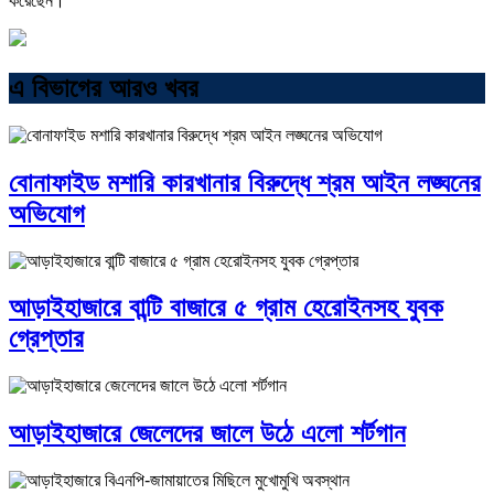
করেছেন।
এ বিভাগের আরও খবর
বোনাফাইড মশারি কারখানার বিরুদ্ধে শ্রম আইন লঙ্ঘনের
অভিযোগ
আড়াইহাজারে বান্টি বাজারে ৫ গ্রাম হেরোইনসহ যুবক
গ্রেপ্তার
আড়াইহাজারে জেলেদের জালে উঠে এলো শর্টগান