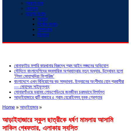
প্রবাসে ডাক
খেলাধুলা
অনন্যা সংবাদ
সংগঠন
নিখোঁজ সংবাদ
সাক্ষাৎকার
বিনোদন
শিরোনাম
বোনাফাইড মশারি কারখানার বিরুদ্ধে শ্রম আইন লঙ্ঘনের অভিযোগ
সৌদিতে বাংলাদেশিদের ব্যবসায়িক অগ্রযাত্রায় নতুন অধ্যায়, উদ্বোধন হলো
‘শিফা মোহাম্মদিয়া ফিশারিজ’
বাংলাদেশে এখন বিনিয়োগের বড় সম্ভাবনা, উন্নয়নের অংশীদার হোন প্রবাসীরা
— মোহাম্মদ সাইফুল্লাহ্
সোনারগাঁওয়ে ভয়াবহ লোডশেডিংয়ে জনজীবন চরমভাবে বিপর্যস্ত
আড়াইহাজারে বান্টি বাজারে ৫ গ্রাম হেরোইনসহ যুবক গ্রেপ্তার
Home
»
আড়াইহাজার
»
আড়াইহাজারে স্কুল ছাত্রীকে ধর্ষণ মামলায় আসামি
সাকিল গ্ৰেফতার, এলাকায় স্বস্তি