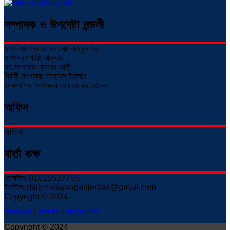
সম্পাদক ও উপদেষ্টা মন্ডলী
উপদেষ্টাঃ এডভোকেট মোঃ নাজমুল হক
সম্পাদকঃ পাপ্পি আক্তার
সহ সম্পাদকঃ মুহাম্মদ আলী
নির্বাহী সম্পাদকঃ ফাহাদুল ইসলাম
ব্যবস্থাপনা সম্পাদকঃ মোঃ তারেক হোসেন
অফিস
অফিসঃ
বার্তা কক্ষ
মোবাইলঃ 01615537755
ইমেইলঃ dailynarayanganjerdak@gmail.com
Copyright © 2024
আমাদের কথা
!
যোগাযোগ
!
প্রাইভেসি পলিসি
Copyright © 2024