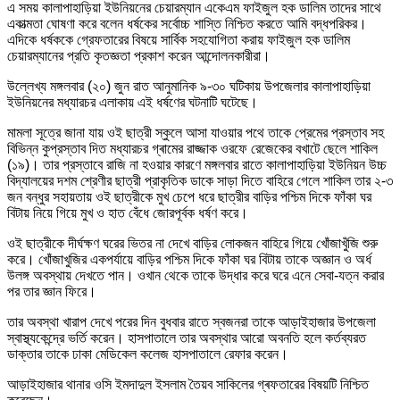
এ সময় কালাপাহাড়িয়া ইউনিয়নের চেয়ারম্যান একেএম ফাইজুল হক ডালিম তাদের সাথে
একাত্মতা ঘোষণা করে বলেন ধর্ষকের সর্বোচ্চ শাস্তি নিশ্চিত করতে আমি বদ্ধপরিকর।
এদিকে ধর্ষককে গ্রেফতারের বিষয়ে সার্বিক সহযোগিতা করায় ফাইজুল হক ডালিম
চেয়ারম্যানের প্রতি কৃতজ্ঞতা প্রকাশ করেন আন্দোলনকারীরা।
উল্লেখ্য মঙ্গলবার (২০) জুন রাত আনুমানিক ৯-৩০ ঘটিকায় উপজেলার কালাপাহাড়িয়া
ইউনিয়নের মধ্যারচর এলাকায় এই ধর্ষণের ঘটনাটি ঘটেছে।
মামলা সূত্রে জানা যায় ওই ছাত্রী স্কুলে আসা যাওয়ার পথে তাকে প্রেমের প্রস্তাব সহ
বিভিন্ন কুপ্রস্তাব দিত মধ্যারচর গ্ৰামের রাজ্জাক ওরফে রেজেকের বখাটে ছেলে শাকিল
(১৯)। তার প্রস্তাবে রাজি না হওয়ার কারণে মঙ্গলবার রাতে কালাপাহাড়িয়া ইউনিয়ন উচ্চ
বিদ্যালয়ের দশম শ্রেণীর ছাত্রী প্রাকৃতিক ডাকে সাড়া দিতে বাহিরে গেলে শাকিল তার ২-৩
জন বন্ধুর সহায়তায় ওই ছাত্রীকে মুখ চেপে ধরে ছাত্রীর বাড়ির পশ্চিম দিকে ফাঁকা ঘর
বিটায় নিয়ে গিয়ে মুখ ও হাত বেঁধে জোরপূর্বক ধর্ষণ করে।
ওই ছাত্রীকে দীর্ঘক্ষণ ঘরের ভিতর না দেখে বাড়ির লোকজন বাহিরে গিয়ে খোঁজাখুঁজি শুরু
করে। খোঁজাখুজির একপর্যায়ে বাড়ির পশ্চিম দিকে ফাঁকা ঘর বিটায় তাকে অজ্ঞান ও অর্ধ
উলঙ্গ অবস্থায় দেখতে পান। ওখান থেকে তাকে উদ্ধার করে ঘরে এনে সেবা-যত্ন করার
পর তার জ্ঞান ফিরে।
তার অবস্থা খারাপ দেখে পরের দিন বুধবার রাতে স্বজনরা তাকে আড়াইহাজার উপজেলা
স্বাস্থ্যকেন্দ্রে ভর্তি করেন। হাসপাতালে তার অবস্থার আরো অবনতি হলে কর্তব্যরত
ডাক্তার তাকে ঢাকা মেডিকেল কলেজ হাসপাতালে রেফার করেন।
আড়াইহাজার থানার ওসি ইমদাদুল ইসলাম তৈয়ব সাকিলের গ্ৰফতারের বিষয়টি নিশ্চিত