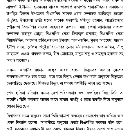
সাবেক সভাপতি আলী আজগর। উপজেলা মৎসজীবি দলের সদস্য সচিব রিপন ও
ব্রাহ্মন্দী ইউনিয়ন ছাত্রদলের সাবেক ভারপ্রাপ্ত সভাপতি শাহাবউদ্দিনের সঞ্চালনায়
উপস্থিত ছিলেন উপজেলা বিএনপির সাবেক প্রচার সম্পাদক আজিজুর রহমান
ভঁূইয়া, উপজেলা তাতী দলের সাবেক সভাপতি মজিবুর রহমান, আড়াইহাজার
পৌরসভা বিএনপির সাবেক আহবায়ক রুপচান মিয়া, জেলা জাসাসের সাধারণ
সম্পাদক মাহাবুব মোল্লা, বিএনপির নেতা সিরাজুল ইসলাম, বিএনপির নেতা
গিয়াসউদ্দিন, আহসান হাবিব,নজরুল ইসলাম, আল-আমিন, মুকুল আহমেদ, সাবেক
ইউপি সদস্য সেলিম ভঁূইয়া,বিএনপির নেতা মনিরুজ্জামান, আর-আমিন, নীপু
আহমেদ, এএম খায়রুল আলম, দ্বীন মোহাম্মদ, মাসুম বাবু ও সাইফুল ইসলাম সহ
আরও অনেকে।
এসময় আতাউর রহমান আঙ্গুর আরও বলেন, বিদ্যুতের অভাবে দেশের
কলকারখানা বন্ধ হয়ে যাচ্ছে। ঘরে ঘরে বিদ্যুৎ দেয়ার কথা বলে মানুষকে বিদ্যুতের
ভোগান্তিতে ফেলেছে। দিনভর বিদ্যুৎ না থাকায় অর্থনীতি ধ্বংস হয়ে যাচ্ছে।
শেখ হাসিনা মদিনার সনদে দেশ পরিচালনার কথা বলেছিল। কিন্তু তিনি তা
করেনি। তিনি ক্ষমতায় আসার আগে মাথায় পাগড়ি ও হাতে তফজি নিয়ে মানুষকে
ধোকা দিয়েছেন।
নিবার্চনের নামে মানুষের সাথে তিনি তামাশা করছেন। এদেশের তার অধিনে আর
কোন নিবার্চন হবেনা। আগামীতে মানুষের ভোটে বিএনপির সরকার গঠন হবে।
সেই সরকারের প্রধানমন্ত্রী হবে বেগম খালেদা জিয়া। বীরের বেশে দেশ নায়ক