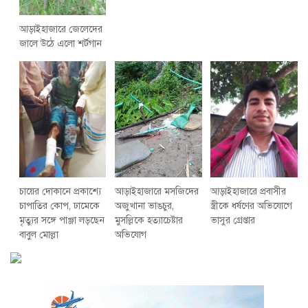
আড়াইহাজারে জেলেদের
জালে উঠে এলো শর্টগান
চায়ের দোকানে প্রকাশ্যে
আড়াইহাজারে মস‌জি‌দের
আড়াইহাজারে প্রবাসীর
চাপাতির কোপ, ঢামেকে
অজুখানা ভাঙচুর,
স্ত্রীকে ধর্ষণের অভিযোগে
মৃত্যুর সঙ্গে পাঞ্জা লড়ছেন
মুসল্লিকে হত্যাচেষ্টার
ভাসুর গ্রেপ্তার
বাবুল মোল্লা
অভিযোগ