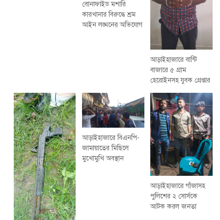
বোনাফাইড মশারি
কারখানার বিরুদ্ধে শ্রম
আইন লঙ্ঘনের অভিযোগ
আড়াইহাজারে বান্টি
বাজারে ৫ গ্রাম
হেরোইনসহ যুবক গ্রেপ্তার
আড়াইহাজারে বিএনপি-
জামায়াতের মিছিলে
মুখোমুখি অবস্থান
আড়াইহাজারে গাঁজাসহ
পুলিশের ২ সোর্সকে
আটক করল জনতা