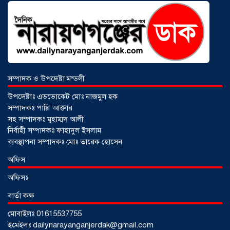
সম্পাদক ও উপদেষ্টা মন্ডলী
উপদেষ্টাঃ এডভোকেট মোঃ নাজমুল হক
সম্পাদকঃ পাপ্পি আক্তার
সহ সম্পাদকঃ মুহাম্মদ আলী
নির্বাহী সম্পাদকঃ ফাহাদুল ইসলাম
ব্যবস্থাপনা সম্পাদকঃ মোঃ তারেক হোসেন
আড়াইহাজারে জেলেদের জালে উঠে এলো
অফিস
শর্টগান
০৩ আগস্ট ২০২৬
অফিসঃ
বার্তা কক্ষ
মোবাইলঃ 01615537755
ইমেইলঃ dailynarayanganjerdak@gmail.com