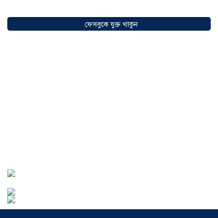
সৌদিতে বাংলাদেশিদের ব্যবসায়িক
অগ্রযাত্রায় নতুন অধ্যায়, উদ্বোধন হলো ‘শিফা
ফেসবুকে যুক্ত থাকুন
মোহাম্মদিয়া ফিশারিজ’
০৫ আগস্ট ২০২৬
বাংলাদেশে এখন বিনিয়োগের বড় সম্ভাবনা,
উন্নয়নের অংশীদার হোন প্রবাসীরা —
মোহাম্মদ সাইফুল্লাহ্
০৫ আগস্ট ২০২৬
সোনারগাঁওয়ে ভয়াবহ লোডশেডিংয়ে
জনজীবন চরমভাবে বিপর্যস্ত
০৩ আগস্ট
২০২৬
আড়াইহাজারে বান্টি বাজারে ৫ গ্রাম
হেরোইনসহ যুবক গ্রেপ্তার
০৩ আগস্ট ২০২৬