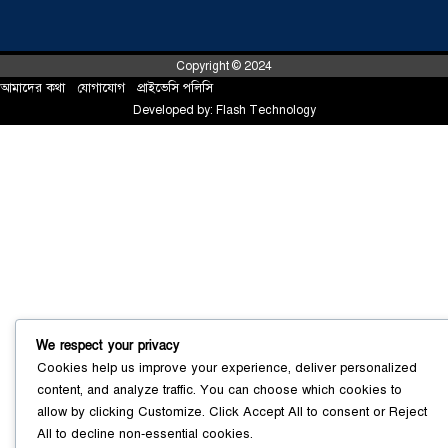
Copyright © 2024
আমাদের কথা
!
যোগাযোগ
!
প্রাইভেসি পলিসি
Developed by:
Flash Technology
সোনারগাঁয়ে ৬৮ পিস ইয়াবাসহ নারী মাদক
ব্যবসায়ী গ্রেফতার
০৩ আগস্ট ২০২৬
We respect your privacy
সোনারগাঁয়ে পরিত্যক্ত উন্নয়ন প্রকল্প:
Cookies help us improve your experience, deliver personalized
ঠিকাদারের গাফিলতি নাকি তদারকির অভাব
content, and analyze traffic. You can choose which cookies to
০২ আগস্ট ২০২৬
allow by clicking
Customize
. Click
Accept All
to consent or
Reject
All
to decline non-essential cookies.