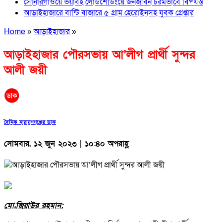
সোনারগাঁওয়ে ভয়াবহ লোডশেডিংয়ে জনজীবন চরমভাবে বিপর্যস্ত
আড়াইহাজারে বান্টি বাজারে ৫ গ্রাম হেরোইনসহ যুবক গ্রেপ্তার
Home
»
আড়াইহাজার
»
আড়াইহাজার পৌরসভায় আ’লীগ প্রার্থী সুন্দর
আলী জয়ী
দৈনিক নারায়ণগঞ্জের ডাক
সোমবার, ১২ জুন ২০২৩ | ১০:৪০ অপরাহ্ণ
মো.জিয়াউর রহমান: