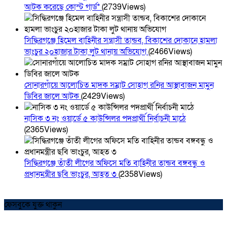
আটক করেছে কোস্ট গার্ড*
(2739Views)
সিদ্ধিরগঞ্জে হিমেল বাহিনীর সন্ত্রাসী তান্ডব, বিকাশের দোকানে হামলা
ভাংচুর ২০হাজার টাকা লুট থানায় অভিযোগ
(2466Views)
সোনারগাঁয়ে আলোচিত মাদক সম্রাট সোহাগ রনির আস্থাবাজন মামুন
ডিবির জালে আটক
(2429Views)
নাসিক ৩ নং ওয়ার্ডে ৫ কাউন্সিলর পদপ্রার্থী নির্বাচনী মাঠে
(2365Views)
সিদ্ধিরগঞ্জে তাঁতী লীগের অফিসে মতি বাহিনীর তান্ডব বঙ্গবন্ধু ও
প্রধানমন্ত্রীর ছবি ভাংচুর, আহত ৩
(2358Views)
ফেসবুকে যুক্ত থাকুন