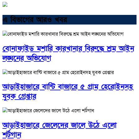
এ বিভাগের আরও খবর
বোনাফাইড মশারি কারখানার বিরুদ্ধে শ্রম আইন
লঙ্ঘনের অভিযোগ
আড়াইহাজারে বান্টি বাজারে ৫ গ্রাম হেরোইনসহ
যুবক গ্রেপ্তার
আড়াইহাজারে জেলেদের জালে উঠে এলো
শর্টগান