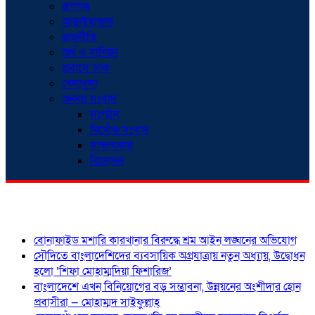
রূপগঞ্জ
আড়াইহাজার
রাজনীতি
অর্থ ও বাণিজ্য
প্রবাসে ডাক
খেলাধুলা
অনন্যা সংবাদ
সংগঠন
নিখোঁজ সংবাদ
সাক্ষাৎকার
বিনোদন
শিরোনাম
বোনাফাইড মশারি কারখানার বিরুদ্ধে শ্রম আইন লঙ্ঘনের অভিযোগ
সৌদিতে বাংলাদেশিদের ব্যবসায়িক অগ্রযাত্রায় নতুন অধ্যায়, উদ্বোধন
হলো ‘শিফা মোহাম্মদিয়া ফিশারিজ’
বাংলাদেশে এখন বিনিয়োগের বড় সম্ভাবনা, উন্নয়নের অংশীদার হোন
প্রবাসীরা — মোহাম্মদ সাইফুল্লাহ্