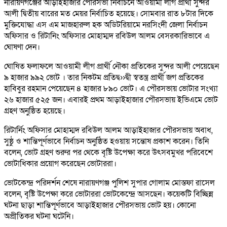
নারায়ণগঞ্জের আড়াইহাজার পৌরসভা নির্বাচনে আওয়ামী লীগ প্রার্থী সুন্দর
আলী দ্বিতীয় বারের মত মেয়র নির্বাচিত হয়েছে। সোমবার রাত ৮টার দিকে
মুক্তিযোদ্ধা এস এম মাজহারুল হক অডিটরিয়ামে নরসিংদী জেলা নির্বাচন
অফিসার ও রিটানিং অফিসার মোহাম্মদ রবিউল আলম বেসরকারিভাবে এ
ঘোষণা দেন।
ঘোষিত ফলাফলে আওয়ামী লীগ প্রার্থী নৌকা প্রতিকের সুন্দর আলী পেয়েছেন
৯ হাজার ৯৯২ ভোট । তার নিকটম প্রতিদ্ব››দ্বী স্বতন্ত্র প্রার্থী জগ প্রতিকের
হাবিবুর রহমান পেয়েছেন ৪ হাজার ৮৯০ ভোট। এ পৌরসভায় ভোটার সংখ্যা
২৬ হাজার ৫২৫ জন। এবারই প্রথম আড়াইহাজার পৌরসভায় ইভিএমে ভোট
গ্রহণ অনুষ্ঠিত হয়েছে।
রিটার্নিং অফিসার মোহাম্মদ রবিউল আলম আড়াইহাজার পৌরসভায় অবাধ,
সুষ্ঠু ও শান্তিপূর্ণভাবে নির্বাচন অনুষ্ঠিত হওয়ায় সন্তোষ প্রকাশ করেন। তিনি
বলেন, ভোট গ্রহণ শুরুর পর থেকে বৃষ্টি উপেক্ষা করে উৎসবমুখর পরিবেশে
ভোটাধিকার প্রয়োগ করেছেন ভোটাররা।
ভোটকেন্দ্র পরিদর্শন শেষে নারায়ণগঞ্জ পুলিশ সুপার গোলাম মোস্তফা রাসেল
বলেন, বৃষ্টি উপেক্ষা করে ভোটাররা ভোটকেন্দ্রে আসছেন। কয়েকটি বিচ্ছিন্ন
ঘটনা ছাড়া শান্তিপূর্ণভাবে আড়াইহাজার পৌরসভায় ভোট হয়। কোনো
অপ্রীতিকর ঘটনা ঘটেনি।